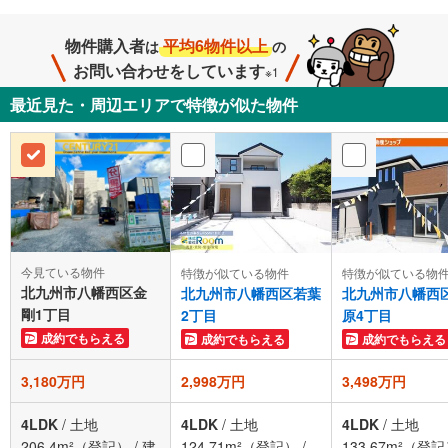
物件購入者
平均6物件以上
は
の
お問い合わせをしています
※1
最近見た・周辺エリアで特徴が似た物件
今見ている物件
特徴が似ている物件
特徴が似ている物
北九州市八幡西区金
北九州市八幡西区若葉
北九州市八幡西
剛1丁目
2丁目
原4丁目
成約でもらえる
成約でもらえる
成約でもらえる
3,180万円
2,998万円
3,498万円
4LDK
/
土地
4LDK
/
土地
4LDK
/
土地
206.4m²（登記）
/
建
124.71m²（登記）
/
133.67m²（登