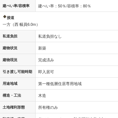
建ぺい率/容積率
建ぺい率：50％/容積率：80％
接道
一方（西 幅員6.0m）
私道負担
私道負担なし
建物状況
新築
建物現況
完成済み
引き渡し可能時期
即入居可
用途地域
第一種低層住居専用地域
構造・工法
木造
土地権利形態
所有権のみ