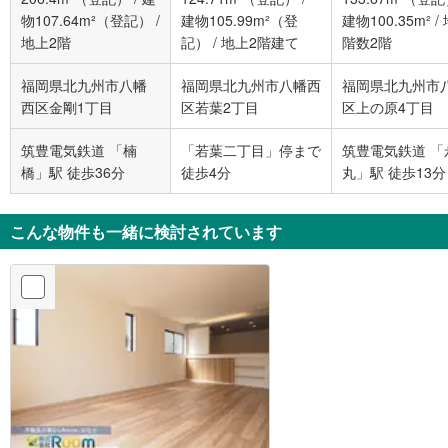
物107.64m²（登記）
/
建物105.99m²（登
建物100.35m²
/
地上2階
記）
/
地上2階建て
階数2階
福岡県北九州市八幡
福岡県北九州市八幡西
福岡県北九州市
西区金剛1丁目
区若葉2丁目
区上の原4丁目
筑豊電気鉄道 「楠
「若葉二丁目」停まで
筑豊電気鉄道 「
橋」駅 徒歩36分
徒歩4分
丸」駅 徒歩13分
こんな物件も一緒に検討されています