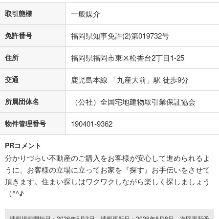
取引態様
一般媒介
免許番号
福岡県知事免許(2)第019732号
住所
福岡県福岡市東区松香台2丁目1-25
交通
鹿児島本線 「九産大前」駅 徒歩9分
所属団体名
（公社）全国宅地建物取引業保証協会
物件管理番号
190401-9362
PRコメント
分かりづらい不動産のご購入をお客様が安心して進められるよ
うに、お客様の立場に立ってお家を『探す』お手伝いをさせて
頂きます。住まい探しはワクワクしながら楽しく探しましょう
（^^♪
情報掲載開始日：2026年5月3日、情報更新日：2026年8月8日、次回更新予