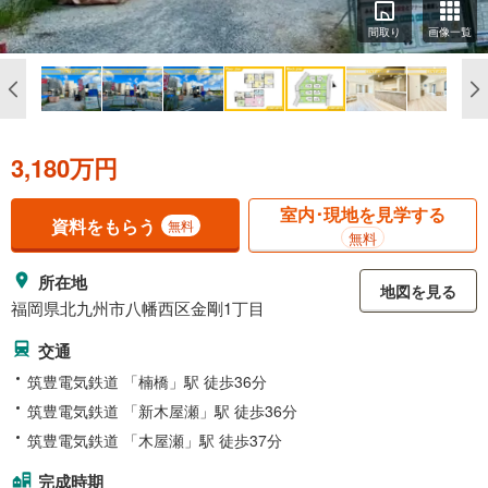
間取り
画像一覧
3,180万円
室内･現地を見学する
資料をもらう
無料
無料
所在地
地図を見る
福岡県北九州市八幡西区金剛1丁目
交通
筑豊電気鉄道 「楠橋」駅 徒歩36分
筑豊電気鉄道 「新木屋瀬」駅 徒歩36分
筑豊電気鉄道 「木屋瀬」駅 徒歩37分
完成時期