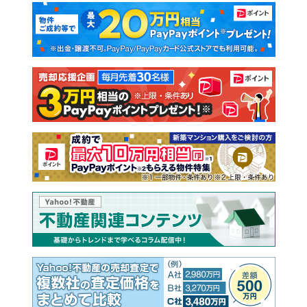
マンションカタログ
教えて！住まいの先生
新築マンション
中古マンション
新築一戸建て
中古一戸建て
注文住宅
土地
売却査定