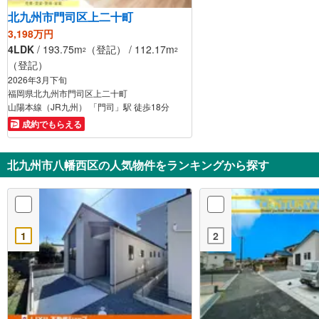
北九州市門司区上二十町
3,198万円
4LDK
/ 193.75m
（登記） / 112.17m
2
2
（登記）
2026年3月下旬
福岡県北九州市門司区上二十町
山陽本線（JR九州） 「門司」駅 徒歩18分
成約でもらえる
北九州市八幡西区の人気物件をランキングから探す
1
2