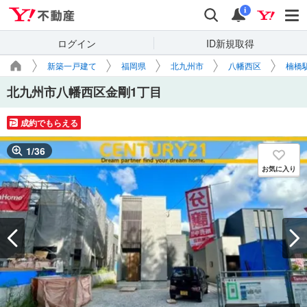
Yahoo!不動産
検索
通知
i
ログイン
ID新規取得
新築一戸建て
福岡県
北九州市
八幡西区
楠橋
北九州市八幡西区金剛1丁目
成約でもらえる
1
/
36
お気に入り