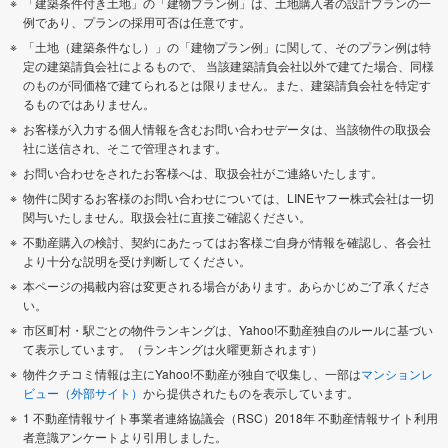
「建築条件付き土地」の「建物プラン例」は、土地購入者の設計プランの一
例であり、プランの採用可否は任意です。
「土地（建築条件なし）」の「建物プラン例」に関して、そのプラン例は特
定の建築請負会社によるもので、 当該建築請負会社以外で建てた場合、同様
のものが同価格で建てられるとは限りません。また、建築請負会社を特定す
るものではありません。
お客様が入力する個人情報を含むお問い合わせデータは、当該物件の取扱会
社に送信され、そこで管理されます。
お問い合わせをされたお客様へは、取扱会社がご連絡いたします。
物件に関するお客様のお問い合わせについては、LINEヤフー株式会社は一切
関与いたしません。取扱会社に直接ご確認ください。
不動産購入の検討、契約にあたってはお客様ご自身が情報を確認し、各会社
より十分な説明を受け判断してください。
本ページの掲載内容は変更される場合があります。あらかじめご了承くださ
い。
市区町村・駅ごとの物件ランキングは、Yahoo!不動産独自のルールに基づい
て表示しています。（ランキングは火曜更新されます）
物件クチコミ情報は主にYahoo!不動産が独自で収集し、一部は
マンションレ
ビュー（外部サイト）
から提供されたものを表示しています。
1 不動産情報サイト事業者連絡協議会（RSC）2018年 不動産情報サイト利用
者意識アンケートより引用しました。