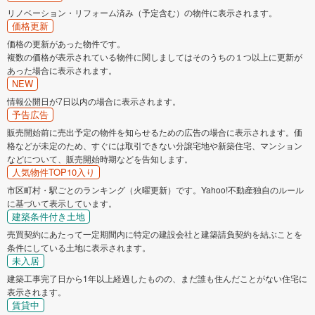
リノベーション・リフォーム済み（予定含む）の物件に表示されます。
価格更新
価格の更新があった物件です。
複数の価格が表示されている物件に関しましてはそのうちの１つ以上に更新が
あった場合に表示されます。
NEW
情報公開日が7日以内の場合に表示されます。
予告広告
販売開始前に売出予定の物件を知らせるための広告の場合に表示されます。価
格などが未定のため、すぐには取引できない分譲宅地や新築住宅、マンション
などについて、販売開始時期などを告知します。
人気物件TOP10入り
市区町村・駅ごとのランキング（火曜更新）です。Yahoo!不動産独自のルール
に基づいて表示しています。
建築条件付き土地
売買契約にあたって一定期間内に特定の建設会社と建築請負契約を結ぶことを
条件にしている土地に表示されます。
未入居
建築工事完了日から1年以上経過したものの、まだ誰も住んだことがない住宅に
表示されます。
賃貸中