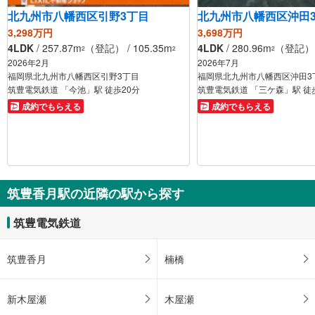
北九州市八幡西区引野3丁目
北九州市八幡西区沖田
3,298万円
3,698万円
4LDK
/ 257.87m
（登記） / 105.35m
4LDK
/ 280.96m
（登記） /
2
2
2
2026年2月
2026年7月
福岡県北九州市八幡西区引野3丁目
福岡県北九州市八幡西区沖田3
筑豊電気鉄道 「今池」駅 徒歩20分
筑豊電気鉄道 「三ケ森」駅 徒
成約でもらえる
成約でもらえる
筑豊香月駅の近隣の駅から探す
筑豊電気鉄道
筑豊香月
楠橋
新木屋瀬
木屋瀬