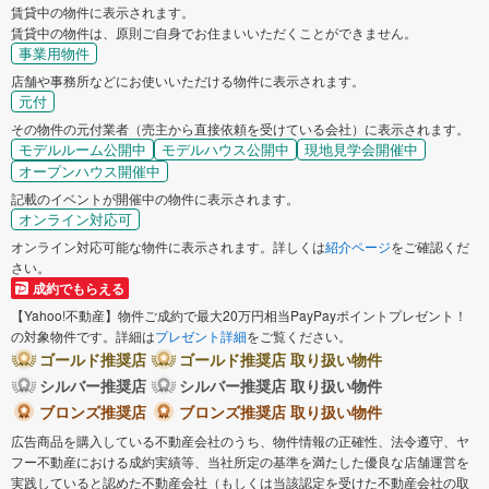
賃貸中の物件に表示されます。
賃貸中の物件は、原則ご自身でお住まいいただくことができません。
事業用物件
店舗や事務所などにお使いいただける物件に表示されます。
元付
その物件の元付業者（売主から直接依頼を受けている会社）に表示されます。
モデルルーム公開中
モデルハウス公開中
現地見学会開催中
オープンハウス開催中
記載のイベントが開催中の物件に表示されます。
オンライン対応可
オンライン対応可能な物件に表示されます。詳しくは
紹介ページ
をご確認くだ
さい。
成約でもらえる
【Yahoo!不動産】物件ご成約で最大20万円相当PayPayポイントプレゼント！
の対象物件です。詳細は
プレゼント詳細
をご覧ください。
ゴールド推奨店
ゴールド推奨店 取り扱い物件
シルバー推奨店
シルバー推奨店 取り扱い物件
ブロンズ推奨店
ブロンズ推奨店 取り扱い物件
広告商品を購入している不動産会社のうち、物件情報の正確性、法令遵守、ヤ
フー不動産における成約実績等、当社所定の基準を満たした優良な店舗運営を
実践していると認めた不動産会社（もしくは当該認定を受けた不動産会社の取