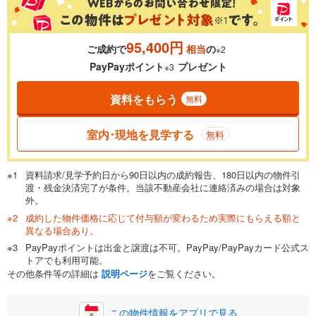
95,400円
ご成約で
相当
の
※2
0.01%
14.99%
PayPayポイント
プレゼント
※3
資料をもらう
無料
返済期間
一般的には最長35年まで借り入れ可能です。多くの金融機関
室内･現地を見学する
無料
が完済時の年齢は80歳までを条件としています。
万円
頭金
閉じる
資料請求/見学予約日から90日以内の成約報告、180日以内の物件引
渡・残金決済完了が条件。当該不動産会社に連絡済みの場合は対象
外。
成約した物件価格に応じて付与額が変わるため実際にもらえる額と
0万円
3,180万円
異なる場合あり。
自己資金から住宅購入にかけられる金額を入力してくださ
PayPayポイントは出金と譲渡は不可。PayPay/PayPayカード公式ス
い。一般的には物件価格の2割までが目安です。
万円
トアでも利用可能。
ボーナス
閉じる
/回
その他条件等の詳細は
説明ページ
をご覧ください。
この物件情報をアプリで見る