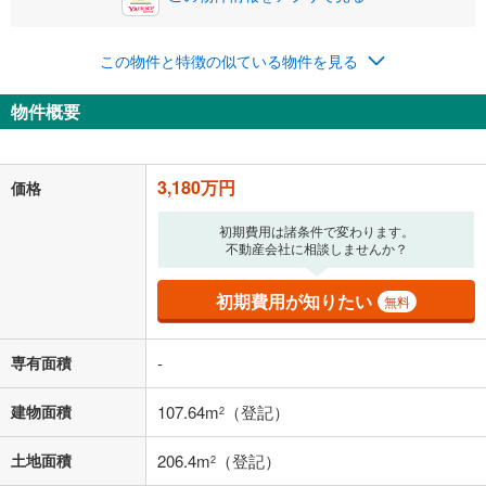
0円
3,180万円
年2回払いを想定しています。毎月の返済額に加えて、ボー
この物件と特徴の似ている物件を見る
ナス時の増額分（1回分）を入力してください。
ボーナス払いの限度額は金融機関によって異なります。
物件概要
82,548
円
/月
月々の返済額
閉じる
「金利」については、ご利用を予定されている金融機関等にご確認の
3,180万円
価格
上、ご自身での入力をお願いいたします。初期設定で自動入力されてい
る値は、実際の金融機関等における貸出金利とは何ら関係がなく、実際
初期費用は諸条件で変わります。
の金融機関等における貸出金利を何ら保証するものではありません。返
不動産会社に相談しませんか？
済方法「元利均等返済」にて算出しております。入力された金利を35年
適用した場合の計算結果を表示しています。
その他月額費用や、初期費用がかかります。ご注意ください。実際にお
初期費用が知りたい
無料
借り入れの際は各金融機関等に、必ずご自身でご確認をお願いいたしま
す。
条件によってお借り入れができないことがあります。
専有面積
-
不動産会社に購入相談をする
無料
建物面積
107.64m
（登記）
2
土地面積
206.4m
（登記）
2
閉じる