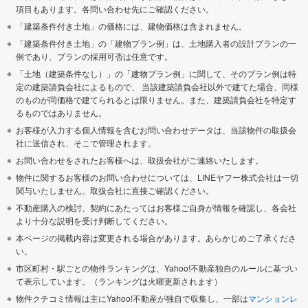
項目もあります。各問い合わせ先にご確認ください。
「建築条件付き土地」の価格には、建物価格は含まれません。
「建築条件付き土地」の「建物プラン例」は、土地購入者の設計プランの一
例であり、プランの採用可否は任意です。
「土地（建築条件なし）」の「建物プラン例」に関して、そのプラン例は特
定の建築請負会社によるもので、 当該建築請負会社以外で建てた場合、同様
のものが同価格で建てられるとは限りません。また、建築請負会社を特定す
るものではありません。
お客様が入力する個人情報を含むお問い合わせデータは、当該物件の取扱会
社に送信され、そこで管理されます。
お問い合わせをされたお客様へは、取扱会社がご連絡いたします。
物件に関するお客様のお問い合わせについては、LINEヤフー株式会社は一切
関与いたしません。取扱会社に直接ご確認ください。
不動産購入の検討、契約にあたってはお客様ご自身が情報を確認し、各会社
より十分な説明を受け判断してください。
本ページの掲載内容は変更される場合があります。あらかじめご了承くださ
い。
市区町村・駅ごとの物件ランキングは、Yahoo!不動産独自のルールに基づい
て表示しています。（ランキングは火曜更新されます）
物件クチコミ情報は主にYahoo!不動産が独自で収集し、一部は
マンションレ