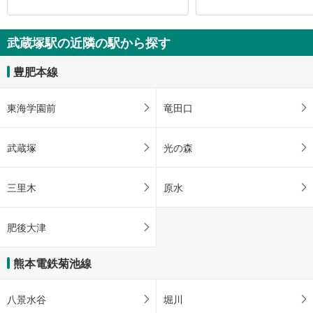
武蔵塚駅の近隣の駅から探す
豊肥本線
東海学園前
竜田口
武蔵塚
光の森
三里木
原水
肥後大津
熊本電鉄菊池線
八景水谷
堀川