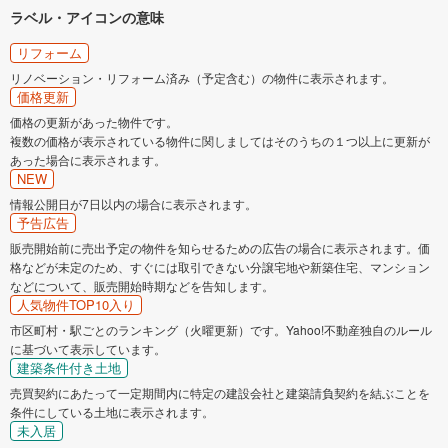
ラベル・アイコンの意味
リフォーム
リノベーション・リフォーム済み（予定含む）の物件に表示されます。
価格更新
価格の更新があった物件です。
複数の価格が表示されている物件に関しましてはそのうちの１つ以上に更新が
あった場合に表示されます。
NEW
情報公開日が7日以内の場合に表示されます。
予告広告
販売開始前に売出予定の物件を知らせるための広告の場合に表示されます。価
格などが未定のため、すぐには取引できない分譲宅地や新築住宅、マンション
などについて、販売開始時期などを告知します。
人気物件TOP10入り
市区町村・駅ごとのランキング（火曜更新）です。Yahoo!不動産独自のルール
に基づいて表示しています。
建築条件付き土地
売買契約にあたって一定期間内に特定の建設会社と建築請負契約を結ぶことを
条件にしている土地に表示されます。
未入居