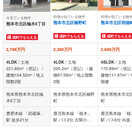
特徴が似ている物件
特徴が似ている物
今見ている物件
熊本市北区楠野町
熊本市北区明徳
熊本市北区楡木6丁目
成約でもらえる
成約でもらえる
成約でもらえる
2,798万円
2,380万円
2,698万円
4LDK
/
土地
4LDK
/
土地
4SLDK
/
土地
221.65m²（登記）
/
200.2m²（登記）
/
建
170.89m²（登
建物104.52m²
/
地上
物97.59m²
/
地上階数
建物111.97m²
/
階数2階
2階
階建
熊本県熊本市北区楡
熊本県熊本市北区楠野
熊本県熊本市北
木6丁目
町
町
豊肥本線 「武蔵塚」
鹿児島本線 「植木」
鹿児島本線 「植
駅 徒歩21分
駅 バス2分 古閑小屋
駅 バス6分 向坂
バス停下車 徒歩15分
停下車 徒歩3分