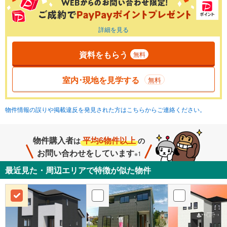
詳細を見る
資料をもらう
無料
室内･現地を見学する
無料
物件情報の誤りや掲載違反を発見された方はこちらからご連絡ください。
物件購入者
平均6物件以上
は
の
お問い合わせをしています
※1
最近見た・周辺エリアで特徴が似た物件