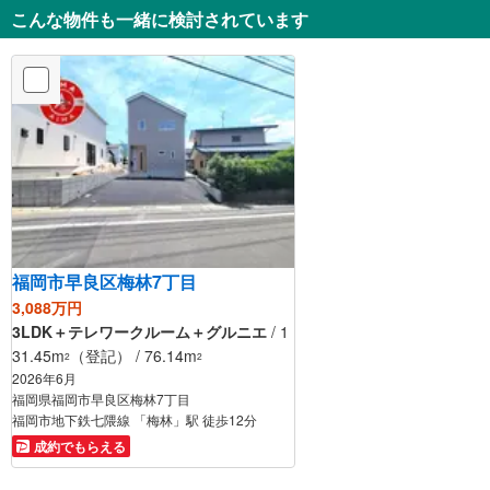
こんな物件も一緒に検討されています
福岡市早良区梅林7丁目
3,088万円
3LDK＋テレワークルーム＋グルニエ
/ 1
31.45m
（登記） / 76.14m
2
2
2026年6月
福岡県福岡市早良区梅林7丁目
福岡市地下鉄七隈線 「梅林」駅 徒歩12分
成約でもらえる