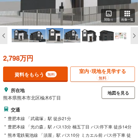
間取り
画像一覧
2,798万円
室内･現地を見学する
資料をもらう
無料
無料
所在地
地図を見る
熊本県熊本市北区楡木6丁目
交通
豊肥本線 「武蔵塚」駅 徒歩21分
豊肥本線 「光の森」駅 バス13分 楠五丁目 バス停下車 徒歩14分
熊本電鉄菊池線 「須屋」駅 バス10分 ミカエル前 バス停下車 徒