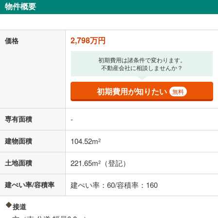
物件概要
72,631
円
/月
月々の返済額
閉じる
「金利」については、ご利用を予定されている金融機関等にご確認の
2,798万円
価格
上、ご自身での入力をお願いいたします。初期設定で自動入力されてい
る値は、実際の金融機関等における貸出金利とは何ら関係がなく、実際
初期費用は諸条件で変わります。
の金融機関等における貸出金利を何ら保証するものではありません。返
不動産会社に相談しませんか？
済方法「元利均等返済」にて算出しております。入力された金利を35年
適用した場合の計算結果を表示しています。
その他月額費用や、初期費用がかかります。ご注意ください。実際にお
初期費用が知りたい
無料
借り入れの際は各金融機関等に、必ずご自身でご確認をお願いいたしま
す。
条件によってお借り入れができないことがあります。
専有面積
-
不動産会社に購入相談をする
無料
建物面積
104.52m
2
土地面積
221.65m
（登記）
2
閉じる
建ぺい率/容積率
建ぺい率：60/容積率：160
接道