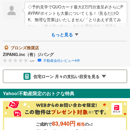
◇予約見学でQUOカード最大2万円分進呈♪/さらにP
AYPAYポイントも大量についてくる！ /見るだけO
K、無理な営業はいたしません/「とりあえず見てみ
たい」「他と比べたい」そんな理由でのご見学も大
丈夫です/しつこい営業や即決を迫…
もっと見る
ブロンズ推奨店
ZIPANG.inc（有）ジパング
-.--
不動産会社レビュー4件
住宅ローン 月々の支払い目安を見る
支払いの目安をシミュレーションすることができます。
Yahoo!不動産限定のおトクな特典
％
金利
83,940円
ご成約で
相当
の
※2
0.01%
14.99%