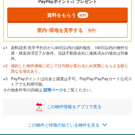
PayPayポイント
プレゼント
※3
資料をもらう
無料
返済期間
一般的には最長35年まで借り入れ可能です。多くの金融機関
室内･現地を見学する
無料
が完済時の年齢は80歳までを条件としています。
万円
頭金
閉じる
資料請求/見学予約日から90日以内の成約報告、180日以内の物件引
渡・残金決済完了が条件。当該不動産会社に連絡済みの場合は対象
外。
成約した物件価格に応じて付与額が変わるため実際にもらえる額と
0万円
2,798万円
異なる場合あり。
自己資金から住宅購入にかけられる金額を入力してくださ
PayPayポイントは出金と譲渡は不可。PayPay/PayPayカード公式ス
い。一般的には物件価格の2割までが目安です。
万円
トアでも利用可能。
ボーナス
閉じる
/回
その他条件等の詳細は
説明ページ
をご覧ください。
この物件情報をアプリで見る
0円
2,798万円
年2回払いを想定しています。毎月の返済額に加えて、ボー
この物件と特徴の似ている物件を見る
ナス時の増額分（1回分）を入力してください。
ボーナス払いの限度額は金融機関によって異なります。