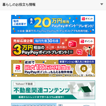
暮らしのお役立ち情報
不動産・住宅
賃貸住宅
通勤・通学時間から探す
地図から探す
マンションカタログ
教えて！住まいの先生
新築マンション
中古マンション
新築一戸建て
中古一戸建て
注文住宅
土地
売却査定