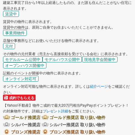
建築工事完了日から1年以上経過したものの、まだ誰も住んだことがない住宅に
表示されます。
賃貸中
賃貸中の物件に表示されます。
賃貸中の物件は、原則ご自身でお住まいいただくことができません。
事業用物件
店舗や事務所などにお使いいただける物件に表示されます。
元付
その物件の元付業者（売主から直接依頼を受けている会社）に表示されます。
モデルルーム公開中
モデルハウス公開中
現地見学会開催中
オープンハウス開催中
記載のイベントが開催中の物件に表示されます。
オンライン対応可
オンライン対応可能な物件に表示されます。詳しくは
紹介ページ
をご確認くだ
さい。
成約でもらえる
【Yahoo!不動産】物件ご成約で最大20万円相当PayPayポイントプレゼント！
の対象物件です。詳細は
プレゼント詳細
をご覧ください。
ゴールド推奨店
ゴールド推奨店 取り扱い物件
シルバー推奨店
シルバー推奨店 取り扱い物件
ブロンズ推奨店
ブロンズ推奨店 取り扱い物件