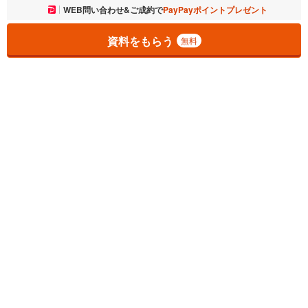
お気に入りに追加しました。
WEB問い合わせ&ご成約で
PayPayポイントプレゼント
一覧を開く
資料をもらう
無料
1
チェックした
件
をまとめて
資料をもらう
無料