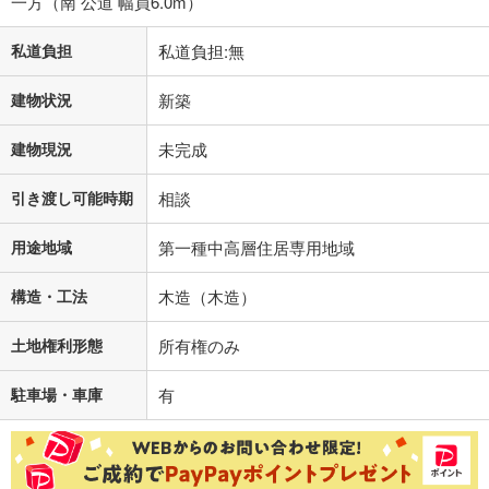
一方（南 公道 幅員6.0m）
私道負担
私道負担:無
建物状況
新築
建物現況
未完成
引き渡し可能時期
相談
用途地域
第一種中高層住居専用地域
構造・工法
木造（木造）
土地権利形態
所有権のみ
駐車場・車庫
有