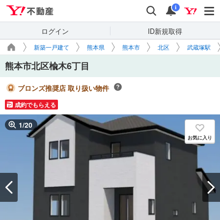
Yahoo!不動産
検索
通知
i
ログイン
ID新規取得
新築一戸建て
熊本県
熊本市
北区
武蔵塚駅
熊本市北区楡木6丁目
ブロンズ推奨店 取り扱い物件
成約でもらえる
1
/
20
お気に入り