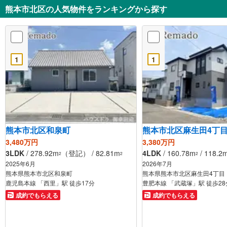
熊本市北区の人気物件をランキングから探す
1
1
熊本市北区和泉町
熊本市北区麻生田4丁
3,480万円
3,380万円
3LDK
/ 278.92m
（登記） / 82.81m
4LDK
/ 160.78m
/ 118.2
2
2
2
2025年6月
2026年7月
熊本県熊本市北区和泉町
熊本県熊本市北区麻生田4丁目
鹿児島本線 「西里」駅 徒歩17分
豊肥本線 「武蔵塚」駅 徒歩28
成約でもらえる
成約でもらえる