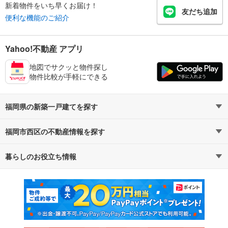
新着物件をいち早くお届け！
友だち追加
便利な機能のご紹介
Yahoo!不動産 アプリ
地図でサクッと物件探し
物件比較が手軽にできる
福岡県の新築一戸建てを探す
福岡市西区の不動産情報を探す
路線・駅から探す
地域から探す
暮らしのお役立ち情報
不動産・住宅
賃貸住宅
通勤・通学時間から探す
地図から探す
マンションカタログ
教えて！住まいの先生
新築マンション
中古マンション
新築一戸建て
中古一戸建て