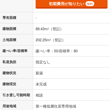
その他月額費用や、初期費用がかかります。ご注意ください。実際にお
初期費用が知りたい
無料
借り入れの際は各金融機関等に、必ずご自身でご確認をお願いいたしま
す。
条件によってお借り入れができないことがあります。
専有面積
-
不動産会社に購入相談をする
無料
建物面積
89.43m
（登記）
2
土地面積
202.25m
（登記）
2
閉じる
建ぺい率/容積率
建ぺい率：50/容積率：80
私道負担
指定なし
建物状況
新築
建物現況
未完成
引き渡し可能時期
相談
用途地域
第一種低層住居専用地域