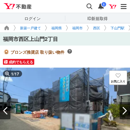
Yahoo!不動産
検索
通知
i
ログイン
ID新規取得
新築一戸建て
福岡県
福岡市
西区
下山門駅
福岡市西区上山門2丁目
ブロンズ推奨店 取り扱い物件
成約でもらえる
1
/
17
お気に入り