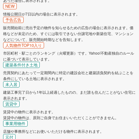
あった場合に表示されます。
NEW
情報公開日が7日以内の場合に表示されます。
予告広告
販売開始前に売出予定の物件を知らせるための広告の場合に表示されます。価
格などが未定のため、すぐには取引できない分譲宅地や新築住宅、マンション
などについて、販売開始時期などを告知します。
人気物件TOP10入り
市区町村・駅ごとのランキング（火曜更新）です。Yahoo!不動産独自のルール
に基づいて表示しています。
建築条件付き土地
売買契約にあたって一定期間内に特定の建設会社と建築請負契約を結ぶことを
条件にしている土地に表示されます。
未入居
建築工事完了日から1年以上経過したものの、まだ誰も住んだことがない住宅に
表示されます。
賃貸中
賃貸中の物件に表示されます。
賃貸中の物件は、原則ご自身でお住まいいただくことができません。
事業用物件
店舗や事務所などにお使いいただける物件に表示されます。
元付