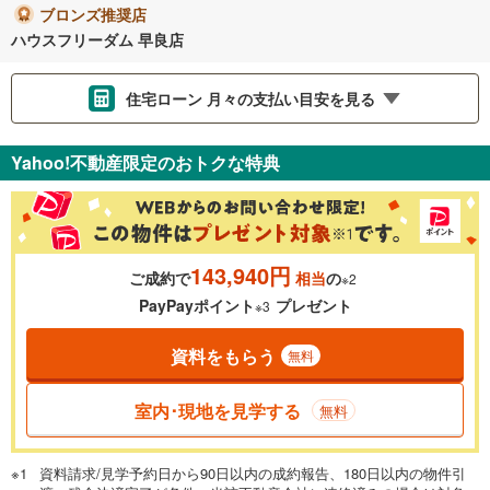
ブロンズ推奨店
ハウスフリーダム 早良店
住宅ローン 月々の支払い目安を見る
支払いの目安をシミュレーションすることができます。
Yahoo!不動産限定のおトクな特典
％
金利
143,940円
ご成約で
相当
の
※2
0.01%
14.99%
PayPayポイント
プレゼント
※3
資料をもらう
無料
返済期間
一般的には最長35年まで借り入れ可能です。多くの金融機関
室内･現地を見学する
無料
が完済時の年齢は80歳までを条件としています。
万円
頭金
閉じる
資料請求/見学予約日から90日以内の成約報告、180日以内の物件引