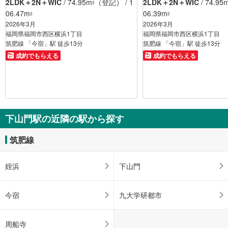
2LDK＋2N＋WIC
/ 74.95m
（登記） / 1
2LDK＋2N＋WIC
/ 74.95
2
06.47m
06.39m
2
2
2026年3月
2026年3月
福岡県福岡市西区横浜1丁目
福岡県福岡市西区横浜1丁目
筑肥線 「今宿」駅 徒歩13分
筑肥線 「今宿」駅 徒歩13分
成約でもらえる
成約でもらえる
下山門駅の近隣の駅から探す
筑肥線
姪浜
下山門
今宿
九大学研都市
周船寺