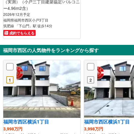
（実測）（小戸三丁目建築協定/バルコニ
ー4.96m2含）
2026年12月予定
福岡県福岡市西区小戸3丁目
筑肥線 「下山門」駅 徒歩14分
成約でもらえる
福岡市西区の人気物件をランキングから探す
1
2
福岡市西区横浜1丁目
福岡市西区横浜1丁目
3,998万円
3,998万円