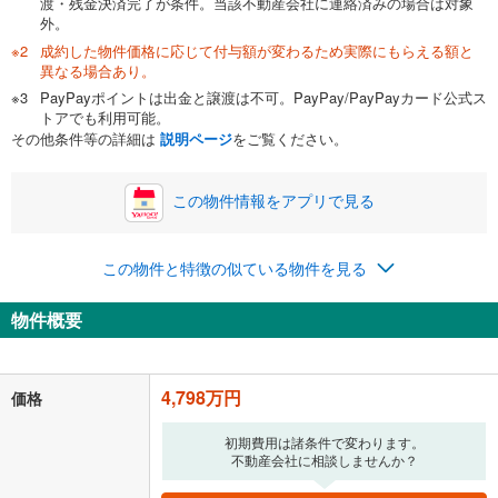
渡・残金決済完了が条件。当該不動産会社に連絡済みの場合は対象
外。
成約した物件価格に応じて付与額が変わるため実際にもらえる額と
0万円
4,798万円
異なる場合あり。
自己資金から住宅購入にかけられる金額を入力してくださ
PayPayポイントは出金と譲渡は不可。PayPay/PayPayカード公式ス
い。一般的には物件価格の2割までが目安です。
万円
トアでも利用可能。
ボーナス
閉じる
/回
その他条件等の詳細は
説明ページ
をご覧ください。
この物件情報をアプリで見る
0円
4,798万円
年2回払いを想定しています。毎月の返済額に加えて、ボー
この物件と特徴の似ている物件を見る
ナス時の増額分（1回分）を入力してください。
ボーナス払いの限度額は金融機関によって異なります。
物件概要
124,549
円
/月
月々の返済額
閉じる
「金利」については、ご利用を予定されている金融機関等にご確認の
4,798万円
価格
上、ご自身での入力をお願いいたします。初期設定で自動入力されてい
る値は、実際の金融機関等における貸出金利とは何ら関係がなく、実際
初期費用は諸条件で変わります。
の金融機関等における貸出金利を何ら保証するものではありません。返
不動産会社に相談しませんか？
済方法「元利均等返済」にて算出しております。入力された金利を35年
適用した場合の計算結果を表示しています。