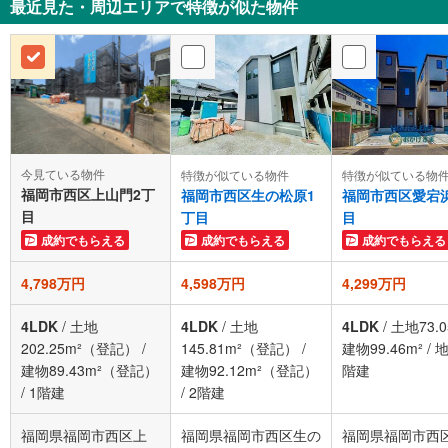
最近見た・周辺エリアで特徴が似た物件
今見ている物件
特徴が似ている物件
特徴が似ている物
福岡市西区上山門2丁
福岡市西区生の松原1
福岡市西区愛宕
目
丁目
目
成約でもらえる
成約でもらえる
成約でもらえる
4,798万円
4,598万円
4,299万円
4LDK
/
土地
4LDK
/
土地
4LDK
/
土地73.0
202.25m²（登記）
/
145.81m²（登記）
/
建物99.46m²
/
地
建物89.43m²（登記）
建物92.12m²（登記）
階建
/
1階建
/
2階建
福岡県福岡市西区上
福岡県福岡市西区生の
福岡県福岡市西