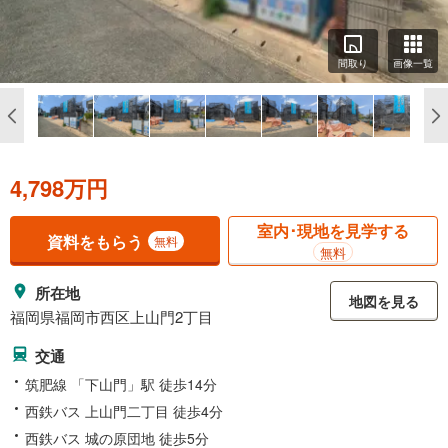
間取り
画像一覧
4,798万円
室内･現地を見学する
資料をもらう
無料
無料
所在地
地図を見る
福岡県福岡市西区上山門2丁目
交通
筑肥線 「下山門」駅 徒歩14分
西鉄バス 上山門二丁目 徒歩4分
西鉄バス 城の原団地 徒歩5分