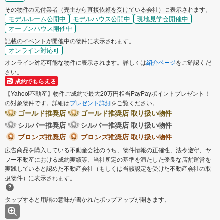
その物件の元付業者（売主から直接依頼を受けている会社）に表示されます。
モデルルーム公開中
モデルハウス公開中
現地見学会開催中
オープンハウス開催中
記載のイベントが開催中の物件に表示されます。
オンライン対応可
オンライン対応可能な物件に表示されます。詳しくは
紹介ページ
をご確認くだ
さい。
成約でもらえる
【Yahoo!不動産】物件ご成約で最大20万円相当PayPayポイントプレゼント！
の対象物件です。詳細は
プレゼント詳細
をご覧ください。
ゴールド推奨店
ゴールド推奨店 取り扱い物件
シルバー推奨店
シルバー推奨店 取り扱い物件
ブロンズ推奨店
ブロンズ推奨店 取り扱い物件
広告商品を購入している不動産会社のうち、物件情報の正確性、法令遵守、ヤ
フー不動産における成約実績等、当社所定の基準を満たした優良な店舗運営を
実践していると認めた不動産会社（もしくは当該認定を受けた不動産会社の取
扱物件）に表示されます。
タップすると用語の意味が書かれたポップアップが開きます。