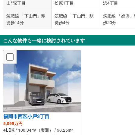
山門2丁目
松原1丁目
浜4丁目
筑肥線 「下山門」駅
筑肥線 「下山門」駅
筑肥線 「姪浜」
徒歩14分
徒歩4分
歩20分
こんな物件も一緒に検討されています
福岡市西区小戸3丁目
5,099万円
4LDK
/ 100.34m
（実測） / 96.25m
2
2