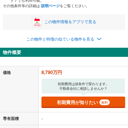
トアでも利用可能。
ボーナス
閉じる
/回
その他条件等の詳細は
説明ページ
をご覧ください。
この物件情報をアプリで見る
0円
8,790万円
年2回払いを想定しています。毎月の返済額に加えて、ボー
この物件と特徴の似ている物件を見る
ナス時の増額分（1回分）を入力してください。
ボーナス払いの限度額は金融機関によって異なります。
物件概要
228,175
円
/月
月々の返済額
閉じる
「金利」については、ご利用を予定されている金融機関等にご確認の
8,790万円
価格
上、ご自身での入力をお願いいたします。初期設定で自動入力されてい
る値は、実際の金融機関等における貸出金利とは何ら関係がなく、実際
初期費用は諸条件で変わります。
の金融機関等における貸出金利を何ら保証するものではありません。返
不動産会社に相談しませんか？
済方法「元利均等返済」にて算出しております。入力された金利を35年
適用した場合の計算結果を表示しています。
その他月額費用や、初期費用がかかります。ご注意ください。実際にお
初期費用が知りたい
無料
借り入れの際は各金融機関等に、必ずご自身でご確認をお願いいたしま
す。
条件によってお借り入れができないことがあります。
専有面積
-