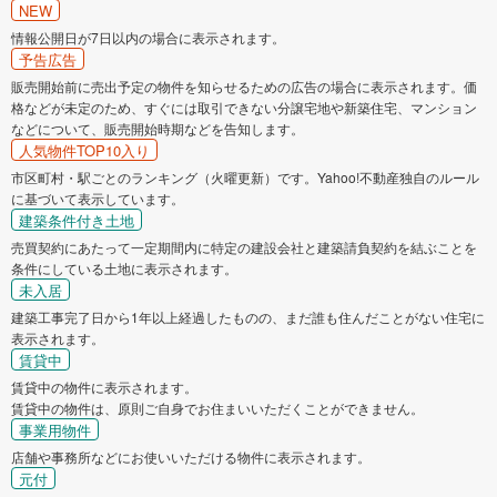
NEW
情報公開日が7日以内の場合に表示されます。
予告広告
販売開始前に売出予定の物件を知らせるための広告の場合に表示されます。価
格などが未定のため、すぐには取引できない分譲宅地や新築住宅、マンション
などについて、販売開始時期などを告知します。
人気物件TOP10入り
市区町村・駅ごとのランキング（火曜更新）です。Yahoo!不動産独自のルール
に基づいて表示しています。
建築条件付き土地
売買契約にあたって一定期間内に特定の建設会社と建築請負契約を結ぶことを
条件にしている土地に表示されます。
未入居
建築工事完了日から1年以上経過したものの、まだ誰も住んだことがない住宅に
表示されます。
賃貸中
賃貸中の物件に表示されます。
賃貸中の物件は、原則ご自身でお住まいいただくことができません。
事業用物件
店舗や事務所などにお使いいただける物件に表示されます。
元付