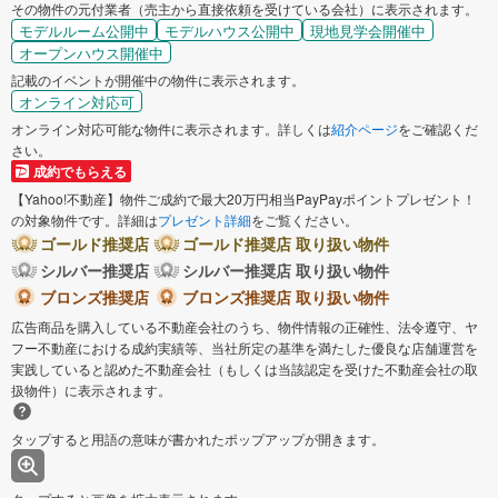
その物件の元付業者（売主から直接依頼を受けている会社）に表示されます。
モデルルーム公開中
モデルハウス公開中
現地見学会開催中
オープンハウス開催中
記載のイベントが開催中の物件に表示されます。
オンライン対応可
オンライン対応可能な物件に表示されます。詳しくは
紹介ページ
をご確認くだ
さい。
成約でもらえる
【Yahoo!不動産】物件ご成約で最大20万円相当PayPayポイントプレゼント！
の対象物件です。詳細は
プレゼント詳細
をご覧ください。
ゴールド推奨店
ゴールド推奨店 取り扱い物件
シルバー推奨店
シルバー推奨店 取り扱い物件
ブロンズ推奨店
ブロンズ推奨店 取り扱い物件
広告商品を購入している不動産会社のうち、物件情報の正確性、法令遵守、ヤ
フー不動産における成約実績等、当社所定の基準を満たした優良な店舗運営を
実践していると認めた不動産会社（もしくは当該認定を受けた不動産会社の取
扱物件）に表示されます。
タップすると用語の意味が書かれたポップアップが開きます。