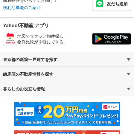
友だち追加
便利な機能のご紹介
Yahoo!不動産 アプリ
地図でサクッと物件探し
物件比較が手軽にできる
東京都の新築一戸建てを探す
練馬区の不動産情報を探す
路線・駅から探す
地域から探す
暮らしのお役立ち情報
不動産・住宅
賃貸住宅
通勤・通学時間から探す
地図から探す
マンションカタログ
教えて！住まいの先生
新築マンション
中古マンション
新築一戸建て
中古一戸建て