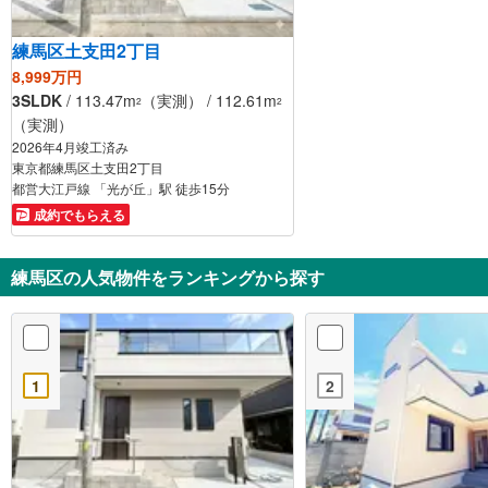
練馬区土支田2丁目
8,999万円
3SLDK
/ 113.47m
（実測） / 112.61m
2
2
（実測）
2026年4月竣工済み
東京都練馬区土支田2丁目
都営大江戸線 「光が丘」駅 徒歩15分
成約でもらえる
練馬区の人気物件をランキングから探す
1
2