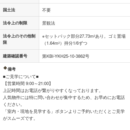
国土法
不要
法令上の制限
景観法
法令上のその他制
※セットバック部分27.73m
あり。ゴミ置場
2
限
（1.64m
）持分1/6ずつ
2
建築確認番号
第KBI-YKH25-10-3862号
備考
■ご見学について■
【営業時間 9:00～21:00】
上記時間はお電話が繋がりやすくなっております。
人気物件には特に問い合わせが集中するため、お早めにお電話
ください。
「室内・現地を見学する」ボタンよりご予約いただくとご見学
がスムーズです。