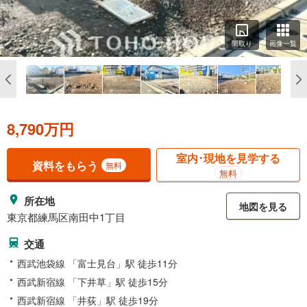
間取り
画像一覧
8,790万円
室内･現地を見学する
資料をもらう
無料
無料
所在地
地図を見る
東京都練馬区南田中1丁目
交通
西武池袋線 「富士見台」駅 徒歩11分
西武新宿線 「下井草」駅 徒歩15分
西武新宿線 「井荻」駅 徒歩19分