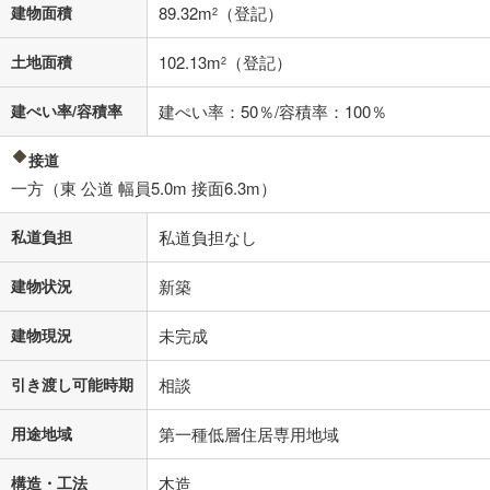
不動産会社に購入相談をする
無料
建物面積
89.32m
（登記）
2
土地面積
102.13m
（登記）
2
閉じる
建ぺい率/容積率
建ぺい率：50％/容積率：100％
接道
一方（東 公道 幅員5.0m 接面6.3m）
私道負担
私道負担なし
建物状況
新築
建物現況
未完成
引き渡し可能時期
相談
用途地域
第一種低層住居専用地域
構造・工法
木造