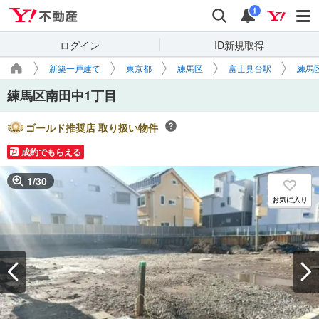
Yahoo!不動産
検索
通知
i
ログイン
ID新規取得
新築一戸建て
東京都
練馬区
富士見台駅
練馬
練馬区南田中1丁目
ゴールド推奨店 取り扱い物件
成約でもらえる
1
/
30
お気に入り