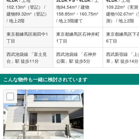
102.13m²（登記）
/
地94.54m²
/
建物
109.22m²（実
建物89.32m²（登記）
158.85m²・160.75m²
建物102.67m²
/
地上2階
/
地上3階建て
測）
/
地上2階
東京都練馬区南田中1
東京都練馬区石神井町
東京都練馬区下
丁目
1丁目
6丁目
西武池袋線 「富士見
西武池袋線 「石神井
西武新宿線 「上
台」駅 徒歩11分
公園」駅 徒歩5分
草」駅 徒歩14分
こんな物件も一緒に検討されています