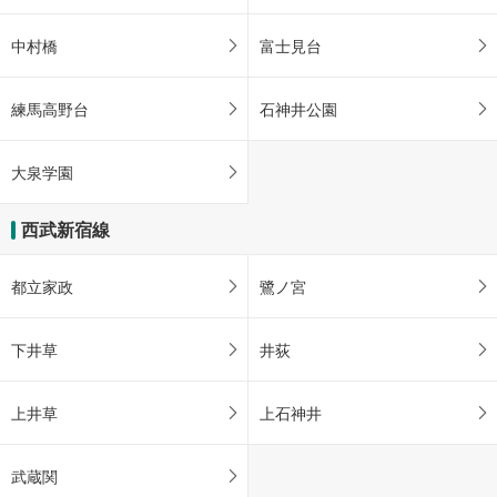
中村橋
富士見台
練馬高野台
石神井公園
大泉学園
西武新宿線
都立家政
鷺ノ宮
下井草
井荻
上井草
上石神井
武蔵関