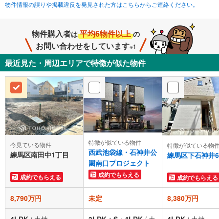
物件情報の誤りや掲載違反を発見された方はこちらからご連絡ください。
物件購入者
平均6物件以上
は
の
お問い合わせをしています
※1
最近見た・周辺エリアで特徴が似た物件
特徴が似ている物件
今見ている物件
特徴が似ている物
西武池袋線・石神井公
練馬区南田中1丁目
練馬区下石神井
園南口プロジェクト
成約でもらえる
成約でもらえる
成約でもらえる
8,790万円
未定
8,380万円
4LDK
/
土地
3LDK＋S・4LDK
/
土
4LDK
/
土地