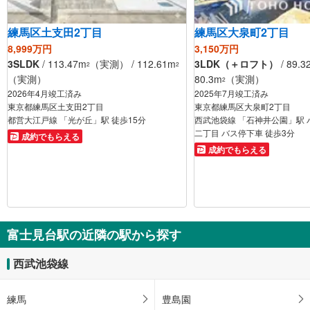
練馬区土支田2丁目
練馬区大泉町2丁目
8,999万円
3,150万円
3SLDK
/ 113.47m
（実測） / 112.61m
3LDK（＋ロフト）
/ 89.3
2
2
（実測）
80.3m
（実測）
2
2026年4月竣工済み
2025年7月竣工済み
東京都練馬区土支田2丁目
東京都練馬区大泉町2丁目
都営大江戸線 「光が丘」駅 徒歩15分
西武池袋線 「石神井公園」駅 
二丁目 バス停下車 徒歩3分
成約でもらえる
成約でもらえる
富士見台駅の近隣の駅から探す
西武池袋線
練馬
豊島園