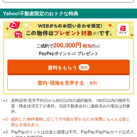
支払いの目安をシミュレーションすることができます。
Yahoo!不動産限定のおトクな特典
％
金利
200,000円
ご成約で
相当
の
※2
0.01%
14.99%
PayPayポイント
プレゼント
※3
資料をもらう
無料
返済期間
一般的には最長35年まで借り入れ可能です。多くの金融機関
室内･現地を見学する
無料
が完済時の年齢は80歳までを条件としています。
万円
頭金
閉じる
資料請求/見学予約日から90日以内の成約報告、180日以内の物件引
渡・残金決済完了が条件。当該不動産会社に連絡済みの場合は対象
外。
成約した物件価格に応じて付与額が変わるため実際にもらえる額と
0万円
8,790万円
異なる場合あり。
自己資金から住宅購入にかけられる金額を入力してくださ
PayPayポイントは出金と譲渡は不可。PayPay/PayPayカード公式ス
い。一般的には物件価格の2割までが目安です。
万円