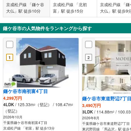
京成松戸線 「鎌ケ谷
京成松戸線 「北初
京成松戸線 「鎌
大仏」駅 徒歩10分
富」駅 徒歩15分
大仏」駅 徒歩9
鎌ケ谷市の人気物件をランキングから探す
1
2
鎌ケ谷市南初富4丁目
鎌ケ谷市東道野辺7丁
4,299万円
4LDK
/ 125.33m
（登記） / 108.47m
3,490万円
2
2
（登記）
3LDK
/ 114.88m
/ 100.0
2
2026年10月
2026年8月
千葉県鎌ケ谷市南初富4丁目
千葉県鎌ケ谷市東道野辺7丁目
京成松戸線 「初富」駅 徒歩13分
東武野田線 「馬込沢」駅 徒歩