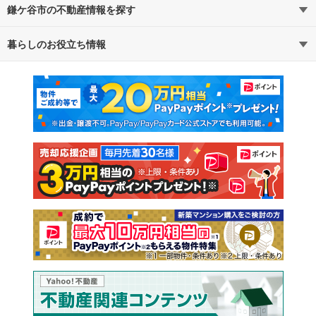
鎌ケ谷市の不動産情報を探す
路線・駅から探す
地域から探す
暮らしのお役立ち情報
不動産・住宅
賃貸住宅
通勤・通学時間から探す
地図から探す
マンションカタログ
教えて！住まいの先生
新築マンション
中古マンション
新築一戸建て
中古一戸建て
注文住宅
土地
売却査定