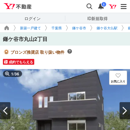
Yahoo!不動産
検索
通知
i
ログイン
ID新規取得
新築一戸建て
千葉県
鎌ケ谷市
鎌ケ谷大仏駅
鎌ケ谷市丸山2丁目
ブロンズ推奨店 取り扱い物件
成約でもらえる
1
/
36
お気に入り