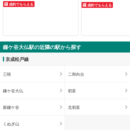
成約でもらえる
成約でもらえる
鎌ケ谷大仏駅の近隣の駅から探す
京成松戸線
三咲
二和向台
鎌ケ谷大仏
初富
新鎌ケ谷
北初富
くぬぎ山