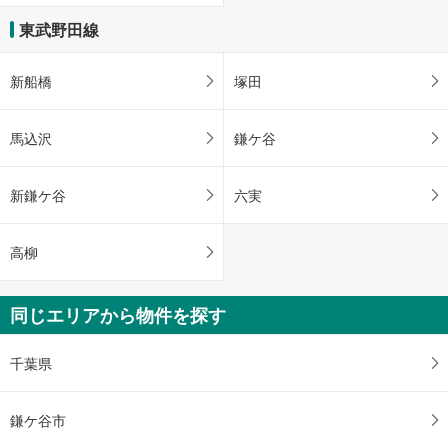
東武野田線
新船橋
塚田
馬込沢
鎌ケ谷
新鎌ケ谷
六実
高柳
同じエリアから物件を探す
千葉県
鎌ケ谷市