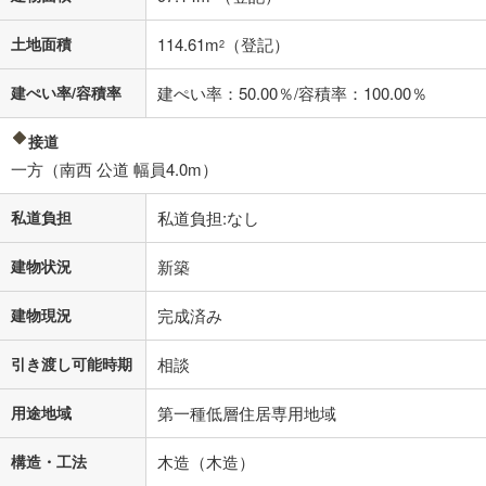
不動産会社に購入相談をする
土地面積
114.61m
（登記）
無料
2
建ぺい率/容積率
建ぺい率：50.00％/容積率：100.00％
閉じる
接道
一方（南西 公道 幅員4.0m）
私道負担
私道負担:なし
建物状況
新築
建物現況
完成済み
引き渡し可能時期
相談
用途地域
第一種低層住居専用地域
構造・工法
木造（木造）