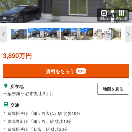
間取り
画像一覧
3,890万円
資料をもらう
無料
所在地
地図を見る
千葉県鎌ケ谷市丸山2丁目
交通
京成松戸線 「鎌ケ谷大仏」駅 徒歩10分
東武野田線 「鎌ケ谷」駅 徒歩13分
京成松戸線 「初富」駅 徒歩23分