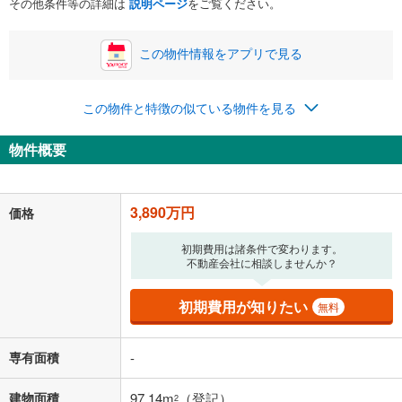
その他条件等の詳細は
説明ページ
をご覧ください。
い。一般的には物件価格の2割までが目安です。
万円
ボーナス
閉じる
/回
この物件情報をアプリで見る
この物件と特徴の似ている物件を見る
0円
3,890万円
年2回払いを想定しています。毎月の返済額に加えて、ボー
物件概要
ナス時の増額分（1回分）を入力してください。
ボーナス払いの限度額は金融機関によって異なります。
100,978
円
/月
月々の返済額
閉じる
3,890万円
価格
「金利」については、ご利用を予定されている金融機関等にご確認の
初期費用は諸条件で変わります。
不動産会社に相談しませんか？
上、ご自身での入力をお願いいたします。初期設定で自動入力されてい
る値は、実際の金融機関等における貸出金利とは何ら関係がなく、実際
の金融機関等における貸出金利を何ら保証するものではありません。返
初期費用が知りたい
無料
済方法「元利均等返済」にて算出しております。入力された金利を35年
適用した場合の計算結果を表示しています。
その他月額費用や、初期費用がかかります。ご注意ください。実際にお
専有面積
-
借り入れの際は各金融機関等に、必ずご自身でご確認をお願いいたしま
す。
建物面積
97.14m
（登記）
2
条件によってお借り入れができないことがあります。