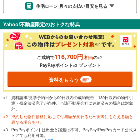
住宅ローン 月々の支払い目安を見る
支払いの目安をシミュレーションすることができます。
Yahoo!不動産限定のおトクな特典
％
金利
116,700円
ご成約で
相当
の
※2
0.01%
14.99%
PayPayポイント
プレゼント
※3
資料をもらう
無料
返済期間
一般的には最長35年まで借り入れ可能です。多くの金融機関
資料請求/見学予約日から90日以内の成約報告、180日以内の物件引
が完済時の年齢は80歳までを条件としています。
渡・残金決済完了が条件。当該不動産会社に連絡済みの場合は対象
万円
頭金
閉じる
外。
成約した物件価格に応じて付与額が変わるため実際にもらえる額と
異なる場合あり。
PayPayポイントは出金と譲渡は不可。PayPay/PayPayカード公式ス
0万円
3,890万円
トアでも利用可能。
自己資金から住宅購入にかけられる金額を入力してくださ