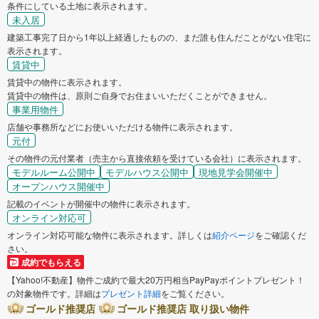
条件にしている土地に表示されます。
未入居
建築工事完了日から1年以上経過したものの、まだ誰も住んだことがない住宅に
表示されます。
賃貸中
賃貸中の物件に表示されます。
賃貸中の物件は、原則ご自身でお住まいいただくことができません。
事業用物件
店舗や事務所などにお使いいただける物件に表示されます。
元付
その物件の元付業者（売主から直接依頼を受けている会社）に表示されます。
モデルルーム公開中
モデルハウス公開中
現地見学会開催中
オープンハウス開催中
記載のイベントが開催中の物件に表示されます。
オンライン対応可
オンライン対応可能な物件に表示されます。詳しくは
紹介ページ
をご確認くだ
さい。
成約でもらえる
【Yahoo!不動産】物件ご成約で最大20万円相当PayPayポイントプレゼント！
の対象物件です。詳細は
プレゼント詳細
をご覧ください。
ゴールド推奨店
ゴールド推奨店 取り扱い物件