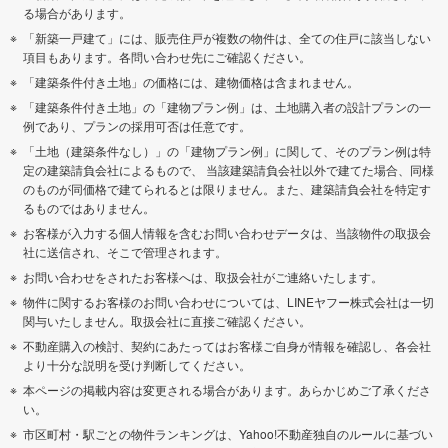
る場合があります。
「新築一戸建て」には、販売住戸が複数の物件は、全ての住戸に該当しない
項目もあります。各問い合わせ先にご確認ください。
「建築条件付き土地」の価格には、建物価格は含まれません。
「建築条件付き土地」の「建物プラン例」は、土地購入者の設計プランの一
例であり、プランの採用可否は任意です。
「土地（建築条件なし）」の「建物プラン例」に関して、そのプラン例は特
定の建築請負会社によるもので、 当該建築請負会社以外で建てた場合、同様
のものが同価格で建てられるとは限りません。また、建築請負会社を特定す
るものではありません。
お客様が入力する個人情報を含むお問い合わせデータは、当該物件の取扱会
社に送信され、そこで管理されます。
お問い合わせをされたお客様へは、取扱会社がご連絡いたします。
物件に関するお客様のお問い合わせについては、LINEヤフー株式会社は一切
関与いたしません。取扱会社に直接ご確認ください。
不動産購入の検討、契約にあたってはお客様ご自身が情報を確認し、各会社
より十分な説明を受け判断してください。
本ページの掲載内容は変更される場合があります。あらかじめご了承くださ
い。
市区町村・駅ごとの物件ランキングは、Yahoo!不動産独自のルールに基づい