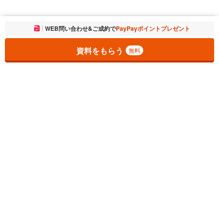
お気に入りに追加しました。
WEB問い合わせ&ご成約で
PayPayポイントプレゼント
一覧を開く
資料をもらう
無料
1
チェックした
件
をまとめて
資料をもらう
無料