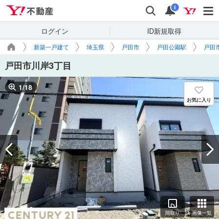
Yahoo!不動産
検索
通知
i
ログイン
ID新規取得
新築一戸建て
埼玉県
戸田市
戸田公園駅
戸田
戸田市川岸3丁目
1
/
18
お気に入り
間取り
画像一覧