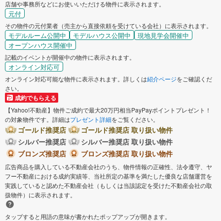
店舗や事務所などにお使いいただける物件に表示されます。
元付
その物件の元付業者（売主から直接依頼を受けている会社）に表示されます。
モデルルーム公開中
モデルハウス公開中
現地見学会開催中
オープンハウス開催中
記載のイベントが開催中の物件に表示されます。
オンライン対応可
オンライン対応可能な物件に表示されます。詳しくは
紹介ページ
をご確認くだ
さい。
成約でもらえる
【Yahoo!不動産】物件ご成約で最大20万円相当PayPayポイントプレゼント！
の対象物件です。詳細は
プレゼント詳細
をご覧ください。
ゴールド推奨店
ゴールド推奨店 取り扱い物件
シルバー推奨店
シルバー推奨店 取り扱い物件
ブロンズ推奨店
ブロンズ推奨店 取り扱い物件
広告商品を購入している不動産会社のうち、物件情報の正確性、法令遵守、ヤ
フー不動産における成約実績等、当社所定の基準を満たした優良な店舗運営を
実践していると認めた不動産会社（もしくは当該認定を受けた不動産会社の取
扱物件）に表示されます。
タップすると用語の意味が書かれたポップアップが開きます。