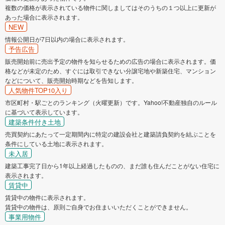
複数の価格が表示されている物件に関しましてはそのうちの１つ以上に更新が
あった場合に表示されます。
NEW
情報公開日が7日以内の場合に表示されます。
予告広告
販売開始前に売出予定の物件を知らせるための広告の場合に表示されます。価
格などが未定のため、すぐには取引できない分譲宅地や新築住宅、マンション
などについて、販売開始時期などを告知します。
人気物件TOP10入り
市区町村・駅ごとのランキング（火曜更新）です。Yahoo!不動産独自のルール
に基づいて表示しています。
建築条件付き土地
売買契約にあたって一定期間内に特定の建設会社と建築請負契約を結ぶことを
条件にしている土地に表示されます。
未入居
建築工事完了日から1年以上経過したものの、まだ誰も住んだことがない住宅に
表示されます。
賃貸中
賃貸中の物件に表示されます。
賃貸中の物件は、原則ご自身でお住まいいただくことができません。
事業用物件