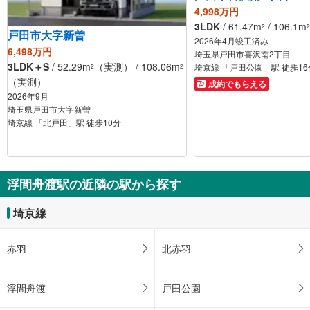
4,998万円
3LDK
/ 61.47m
/ 106.1m
2
2
戸田市大字新曽
2026年4月竣工済み
6,498万円
埼玉県戸田市喜沢南2丁目
3LDK＋S
/ 52.29m
（実測） / 108.06m
埼京線 「戸田公園」駅 徒歩16
2
2
（実測）
成約でもらえる
2026年9月
埼玉県戸田市大字新曽
埼京線 「北戸田」駅 徒歩10分
浮間舟渡駅の近隣の駅から探す
埼京線
赤羽
北赤羽
浮間舟渡
戸田公園