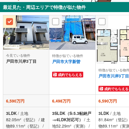
最近見た・周辺エリアで特徴が似た物件
今見ている物件
特徴が似ている物件
戸田市川岸3丁目
戸田市大字新曽
特徴が似ている物
成約でもらえる
戸田市川岸3丁目
成約でもらえる
6,590万円
6,498万円
6,590万円
3LDK
/
土地
3SLDK（S:5.3帖納戸
3LDK
/
土地
82.05m²（登記）
/
建
→4LDK対応可）
/
土
81.84m²（登記
物89.11m²（登記）
/
地52.29m²（実測）
/
物89.11m²（実