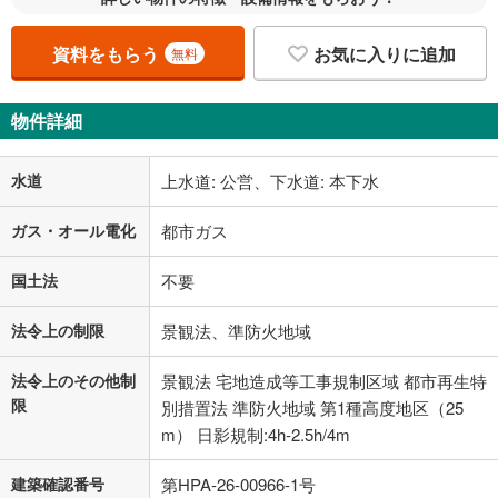
資料をもらう
お気に入りに追加
無料
物件詳細
水道
上水道: 公営、下水道: 本下水
ガス・オール電化
都市ガス
国土法
不要
法令上の制限
景観法、準防火地域
法令上のその他制
景観法 宅地造成等工事規制区域 都市再生特
限
別措置法 準防火地域 第1種高度地区（25
m） 日影規制:4h-2.5h/4m
建築確認番号
第HPA-26-00966-1号