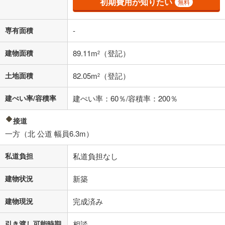
初期費用が知りたい
い。一般的には物件価格の2割までが目安です。
無料
万円
ボーナス
閉じる
/回
専有面積
-
建物面積
89.11m
（登記）
2
0円
6,590万円
年2回払いを想定しています。毎月の返済額に加えて、ボー
土地面積
82.05m
（登記）
2
ナス時の増額分（1回分）を入力してください。
ボーナス払いの限度額は金融機関によって異なります。
建ぺい率/容積率
建ぺい率：60％/容積率：200％
171,066
円
/月
月々の返済額
閉じる
接道
「金利」については、ご利用を予定されている金融機関等にご確認の
一方（北 公道 幅員6.3m）
上、ご自身での入力をお願いいたします。初期設定で自動入力されてい
る値は、実際の金融機関等における貸出金利とは何ら関係がなく、実際
私道負担
私道負担なし
の金融機関等における貸出金利を何ら保証するものではありません。返
済方法「元利均等返済」にて算出しております。入力された金利を35年
建物状況
適用した場合の計算結果を表示しています。
新築
その他月額費用や、初期費用がかかります。ご注意ください。実際にお
借り入れの際は各金融機関等に、必ずご自身でご確認をお願いいたしま
建物現況
完成済み
す。
条件によってお借り入れができないことがあります。
引き渡し可能時期
相談