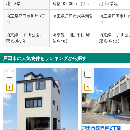
地上2階
建物108.06m²（実
地上2階建
測）
/
地上3階
埼玉県戸田市川岸3丁
埼玉県戸田市大字新曽
埼玉県戸田市川
目
目
埼京線 「戸田公園」
埼京線 「北戸田」駅
埼京線 「戸田公
駅 徒歩9分
徒歩10分
駅 徒歩10分
戸田市の人気物件をランキングから探す
1
1
戸田市喜沢南2丁目