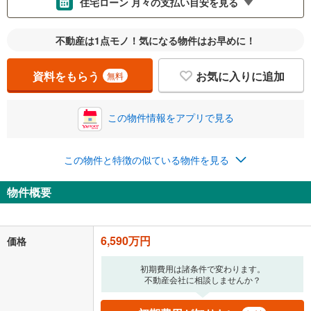
住宅ローン 月々の支払い目安を見る
支払いの目安をシミュレーションすることができます。
不動産は1点モノ！気になる物件はお早めに！
％
金利
資料をもらう
お気に入りに追加
無料
この物件情報をアプリで見る
0.01%
14.99%
この物件と特徴の似ている物件を見る
返済期間
物件概要
一般的には最長35年まで借り入れ可能です。多くの金融機関
が完済時の年齢は80歳までを条件としています。
万円
頭金
閉じる
6,590万円
価格
初期費用は諸条件で変わります。
不動産会社に相談しませんか？
0万円
6,590万円
自己資金から住宅購入にかけられる金額を入力してくださ