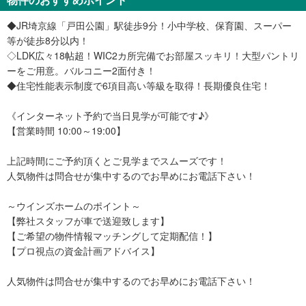
◆JR埼京線「戸田公園」駅徒歩9分！小中学校、保育園、スーパー
等が徒歩8分以内！
◇LDK広々18帖超！WIC2カ所完備でお部屋スッキリ！大型パントリ
ーをご用意。バルコニー2面付き！
◆住宅性能表示制度で6項目高い等級を取得！長期優良住宅！
《インターネット予約で当日見学が可能です♪》
【営業時間 10:00～19:00】
上記時間にご予約頂くとご見学までスムーズです！
人気物件は問合せが集中するのでお早めにお電話下さい！
～ウインズホームのポイント～
【弊社スタッフが車で送迎致します】
【ご希望の物件情報マッチングして定期配信！】
【プロ視点の資金計画アドバイス】
人気物件は問合せが集中するのでお早めにお電話下さい！