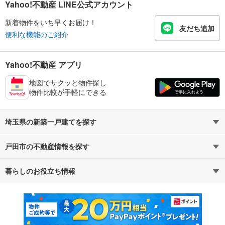
Yahoo!不動産 LINE公式アカウント
新着物件をいち早くお届け！
友だち追加
便利な機能のご紹介
Yahoo!不動産 アプリ
地図でサクッと物件探し
物件比較が手軽にできる
埼玉県の新築一戸建てを探す
戸田市の不動産情報を探す
路線・駅から探す
地域から探す
暮らしのお役立ち情報
不動産・住宅
賃貸住宅
通勤・通学時間から探す
地図から探す
マンションカタログ
教えて！住まいの先生
新築マンション
中古マンション
新築一戸建て
中古一戸建て