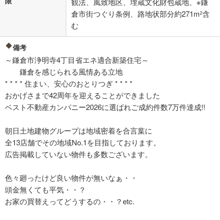
限
観法、風致地区、埋蔵文化財包蔵地、※鎌
倉市街つぐり条例、路地状部分約271m
含
2
む
備考
～鎌倉市浄明寺4丁目省エネ適合新築住宅～
鎌倉を感じられる風情ある立地
* * * * 住まい、安心のおとりつぎ * * * *
おかげさまで42周年を迎えることができました
ベスト不動産カンパニー2026に選ばれご成約件数7万件達成!!
朝日土地建物グループは地域密着を合言葉に
全13店舗でその地域No.1を目指しております。
広告掲載していない物件も多数ございます。
色々廻ったけど良い物件が無いなぁ・・
頭金無くても平気・・？
お家の買替えってどうするの・・？etc.