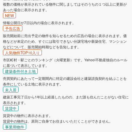
複数の価格が表示されている物件に関しましてはそのうちの１つ以上に更新が
あった場合に表示されます。
NEW
情報公開日が7日以内の場合に表示されます。
予告広告
販売開始前に売出予定の物件を知らせるための広告の場合に表示されます。価
格などが未定のため、すぐには取引できない分譲宅地や新築住宅、マンション
などについて、販売開始時期などを告知します。
人気物件TOP10入り
市区町村・駅ごとのランキング（火曜更新）です。Yahoo!不動産独自のルール
に基づいて表示しています。
建築条件付き土地
売買契約にあたって一定期間内に特定の建設会社と建築請負契約を結ぶことを
条件にしている土地に表示されます。
未入居
建築工事完了日から1年以上経過したものの、まだ誰も住んだことがない住宅に
表示されます。
賃貸中
賃貸中の物件に表示されます。
賃貸中の物件は、原則ご自身でお住まいいただくことができません。
事業用物件