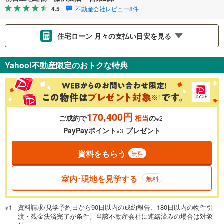
4.5
不動産会社レビュー8件
住宅ローン 月々の支払い目安を見る
支払いの目安をシミュレーションすることができます。
Yahoo!不動産限定のおトクな特典
％
金利
170,400円
ご成約で
相当
の
※2
0.01%
14.99%
PayPayポイント
プレゼント
※3
資料をもらう
無料
返済期間
一般的には最長35年まで借り入れ可能です。多くの金融機関
室内･現地を見学する
無料
が完済時の年齢は80歳までを条件としています。
万円
頭金
閉じる
資料請求/見学予約日から90日以内の成約報告、180日以内の物件引
渡・残金決済完了が条件。当該不動産会社に連絡済みの場合は対象