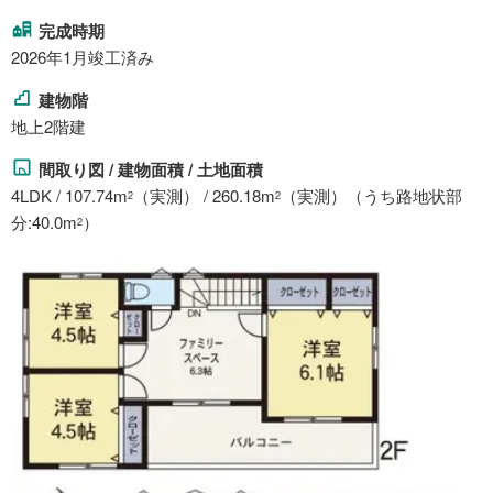
完成時期
2026年1月竣工済み
建物階
地上2階建
間取り図 / 建物面積 / 土地面積
4LDK / 107.74m
（実測） / 260.18m
（実測）（うち路地状部
2
2
分:40.0m
）
2