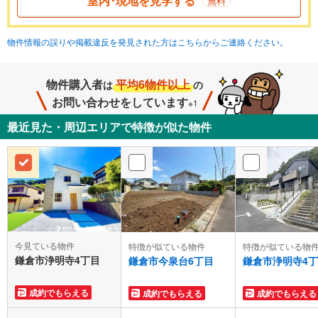
室内･現地を見学する
無料
物件情報の誤りや掲載違反を発見された方はこちらからご連絡ください。
物件購入者
平均6物件以上
は
の
お問い合わせをしています
※1
最近見た・周辺エリアで特徴が似た物件
今見ている物件
特徴が似ている物件
特徴が似ている物
鎌倉市浄明寺4丁目
鎌倉市今泉台6丁目
鎌倉市浄明寺4
成約でもらえる
成約でもらえる
成約でもらえる