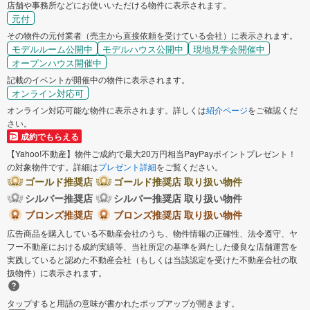
店舗や事務所などにお使いいただける物件に表示されます。
元付
その物件の元付業者（売主から直接依頼を受けている会社）に表示されます。
モデルルーム公開中
モデルハウス公開中
現地見学会開催中
オープンハウス開催中
記載のイベントが開催中の物件に表示されます。
オンライン対応可
オンライン対応可能な物件に表示されます。詳しくは
紹介ページ
をご確認くだ
さい。
成約でもらえる
【Yahoo!不動産】物件ご成約で最大20万円相当PayPayポイントプレゼント！
の対象物件です。詳細は
プレゼント詳細
をご覧ください。
ゴールド推奨店
ゴールド推奨店 取り扱い物件
シルバー推奨店
シルバー推奨店 取り扱い物件
ブロンズ推奨店
ブロンズ推奨店 取り扱い物件
広告商品を購入している不動産会社のうち、物件情報の正確性、法令遵守、ヤ
フー不動産における成約実績等、当社所定の基準を満たした優良な店舗運営を
実践していると認めた不動産会社（もしくは当該認定を受けた不動産会社の取
扱物件）に表示されます。
タップすると用語の意味が書かれたポップアップが開きます。