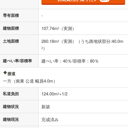
借り入れの際は各金融機関等に、必ずご自身でご確認をお願いいたしま
す。
条件によってお借り入れができないことがあります。
専有面積
-
不動産会社に購入相談をする
無料
建物面積
107.74m
（実測）
2
土地面積
260.18m
（実測）（うち路地状部分:40.0m
2
閉じる
）
2
建ぺい率/容積率
建ぺい率：40％/容積率：80％
接道
一方（南東 公道 幅員4.0m）
私道負担
124.00m
×1/2
2
建物状況
新築
建物現況
完成済み