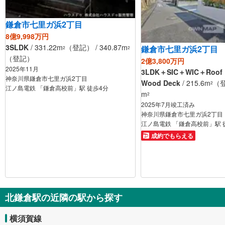
鎌倉市七里ガ浜2丁目
8億9,998万円
3SLDK
/ 331.22m
（登記） / 340.87m
鎌倉市七里ガ浜2丁目
2
2
（登記）
2億3,800万円
2025年11月
3LDK＋SIC＋WIC＋Roof 
神奈川県鎌倉市七里ガ浜2丁目
Wood Deck
/ 215.6m
（登
2
江ノ島電鉄 「鎌倉高校前」駅 徒歩4分
m
2
2025年7月竣工済み
神奈川県鎌倉市七里ガ浜2丁目
江ノ島電鉄 「鎌倉高校前」駅 
成約でもらえる
北鎌倉駅の近隣の駅から探す
横須賀線