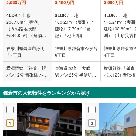
5,680万円
5,480万円
5,690万円
4LDK
/
土地
5LDK
/
土地
4LDK
/
土地
260.18m²（実測）
186.29m²（実測）
/
175.21m²（実
（うち路地状部
建物117.79m²（登
建物102.89m²
分:40.0m²）
/
建物
記）
/
地上2階
測）（土砂災害
107.74m²（実測）
/
戒区域）
/
地上
神奈川県鎌倉市浄明
神奈川県鎌倉市今泉台
神奈川県鎌倉市
地上2階建
寺4丁目
6丁目
4丁目
横須賀線 「鎌倉」駅
東海道本線 「大船」
横須賀線 「鎌倉
バス12分 青砥橋 バス
駅 バス25分 半僧坊下
バス12分 青砥橋
停下車 徒歩6分
バス停下車 徒歩4分
停下車 徒歩11分
鎌倉市の人気物件をランキングから探す
1
2