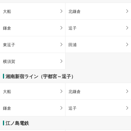
大船
北鎌倉
鎌倉
逗子
東逗子
田浦
横須賀
湘南新宿ライン（宇都宮～逗子）
大船
北鎌倉
鎌倉
逗子
江ノ島電鉄