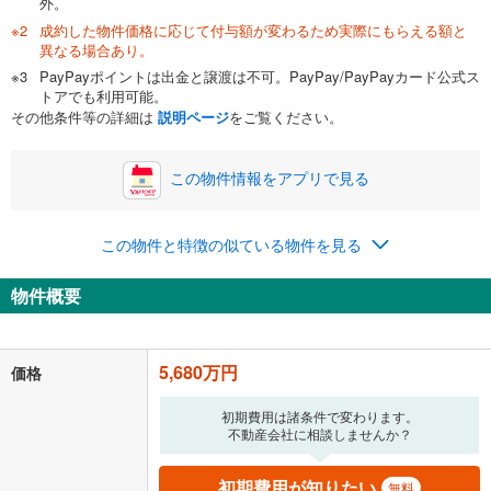
外。
成約した物件価格に応じて付与額が変わるため実際にもらえる額と
0万円
5,680万円
異なる場合あり。
自己資金から住宅購入にかけられる金額を入力してくださ
PayPayポイントは出金と譲渡は不可。PayPay/PayPayカード公式ス
い。一般的には物件価格の2割までが目安です。
万円
トアでも利用可能。
ボーナス
閉じる
/回
その他条件等の詳細は
説明ページ
をご覧ください。
この物件情報をアプリで見る
0円
5,680万円
年2回払いを想定しています。毎月の返済額に加えて、ボー
この物件と特徴の似ている物件を見る
ナス時の増額分（1回分）を入力してください。
ボーナス払いの限度額は金融機関によって異なります。
物件概要
147,444
円
/月
月々の返済額
閉じる
「金利」については、ご利用を予定されている金融機関等にご確認の
5,680万円
価格
上、ご自身での入力をお願いいたします。初期設定で自動入力されてい
る値は、実際の金融機関等における貸出金利とは何ら関係がなく、実際
初期費用は諸条件で変わります。
の金融機関等における貸出金利を何ら保証するものではありません。返
不動産会社に相談しませんか？
済方法「元利均等返済」にて算出しております。入力された金利を35年
適用した場合の計算結果を表示しています。
その他月額費用や、初期費用がかかります。ご注意ください。実際にお
初期費用が知りたい
無料