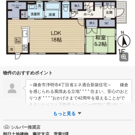
物件のおすすめポイント
～鎌倉市浄明寺4丁目省エネ適合新築住宅～ 鎌倉
を感じられる風情ある立地* * * * 住まい、安心のおと
りつぎ * * * *おかげさまで42周年を迎えることがで
きましたベスト不動産カンパニー2026に選ばれご成
約件数7万件達成…
もっと見る
シルバー推奨店
朝日土地建物 藤沢支店 営業2課