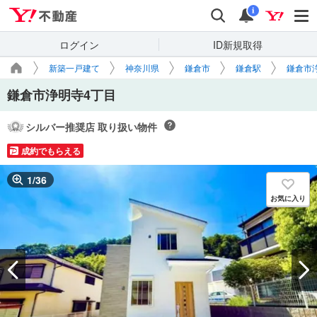
Yahoo!不動産
検索
通知
i
ログイン
ID新規取得
新築一戸建て
神奈川県
鎌倉市
鎌倉駅
鎌倉市
鎌倉市浄明寺4丁目
シルバー推奨店 取り扱い物件
成約でもらえる
1
/
36
お気に入り