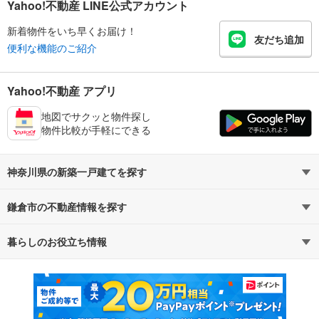
Yahoo!不動産 LINE公式アカウント
新着物件をいち早くお届け！
友だち追加
便利な機能のご紹介
Yahoo!不動産 アプリ
地図でサクッと物件探し
物件比較が手軽にできる
神奈川県の新築一戸建てを探す
鎌倉市の不動産情報を探す
路線・駅から探す
地域から探す
暮らしのお役立ち情報
不動産・住宅
賃貸住宅
通勤・通学時間から探す
地図から探す
マンションカタログ
教えて！住まいの先生
新築マンション
中古マンション
新築一戸建て
中古一戸建て