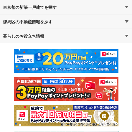
東京都の新築一戸建てを探す
練馬区の不動産情報を探す
路線・駅から探す
地域から探す
暮らしのお役立ち情報
不動産・住宅
賃貸住宅
通勤・通学時間から探す
地図から探す
マンションカタログ
教えて！住まいの先生
新築マンション
中古マンション
新築一戸建て
中古一戸建て
注文住宅
土地
売却査定