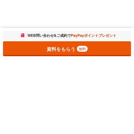
お気に入りに追加しました。
WEB問い合わせ&ご成約で
PayPayポイントプレゼント
一覧を開く
資料をもらう
無料
1
チェックした
件
をまとめて
資料をもらう
無料