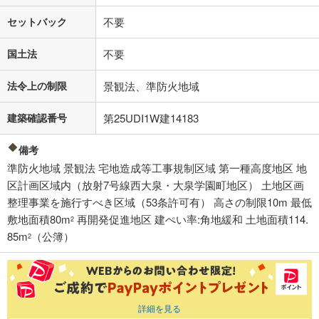
セットバック
不要
国土法
不要
法令上の制限
景観法、準防火地域
建築確認番号
第25UDI1W建14183
備考
準防火地域 景観法 宅地造成等工事規制区域 第一種高度地区 地
区計画区域内（放射7号線西大泉・大泉学園町地区） 土地区画
整理事業を施行すべき区域（53条許可有） 高さの制限10m 最低
敷地面積80m
再開発促進地区 建ぺい率:角地緩和 土地面積114.
2
85m
（公簿）
2
詳細を見る