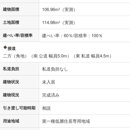
不動産会社に購入相談をする
無料
建物面積
106.96m
（実測）
2
閉じる
土地面積
114.98m
（実測）
2
建ぺい率/容積率
建ぺい率：60％/容積率：100％
接道
二方（角地）（南 公道 幅員5.0m）（東 私道 幅員4.5m）
私道負担
私道負担なし
建物状況
未入居
建物現況
完成済み
引き渡し可能時期
相談
用途地域
第一種低層住居専用地域