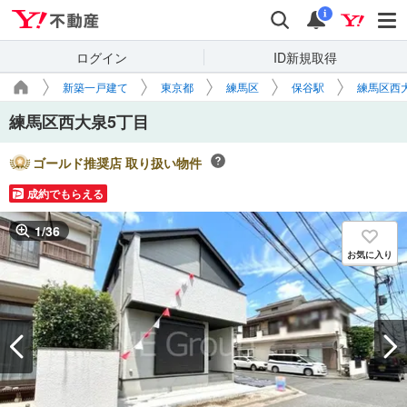
Yahoo!不動産
検索
通知
i
ログイン
ID新規取得
新築一戸建て
東京都
練馬区
保谷駅
練馬区西
練馬区西大泉5丁目
ゴールド推奨店 取り扱い物件
成約でもらえる
1
/
36
お気に入り