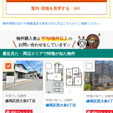
室内･現地を見学する
無料
物件情報の誤りや掲載違反を発見された方はこちらからご連絡ください。
物件購入者
平均6物件以上
は
の
お問い合わせをしています
※1
最近見た・周辺エリアで特徴が似た物件
今見ている物件
特徴が似ている物
特徴が似ている物件
練馬区西大泉5丁目
練馬区西大泉3
練馬区西大泉2丁目
成約でもらえる
成約でもらえる