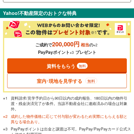
支払いの目安をシミュレーションすることができます。
Yahoo!不動産限定のおトクな特典
％
金利
200,000円
ご成約で
相当
の
※2
0.01%
14.99%
PayPayポイント
プレゼント
※3
資料をもらう
無料
返済期間
一般的には最長35年まで借り入れ可能です。多くの金融機関
室内･現地を見学する
無料
が完済時の年齢は80歳までを条件としています。
万円
頭金
閉じる
資料請求/見学予約日から90日以内の成約報告、180日以内の物件引
渡・残金決済完了が条件。当該不動産会社に連絡済みの場合は対象
外。
成約した物件価格に応じて付与額が変わるため実際にもらえる額と
0万円
7,199万円
異なる場合あり。
自己資金から住宅購入にかけられる金額を入力してくださ
PayPayポイントは出金と譲渡は不可。PayPay/PayPayカード公式ス
い。一般的には物件価格の2割までが目安です。
万円