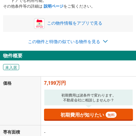
トアでも利用可能。
ボーナス
閉じる
/回
その他条件等の詳細は
説明ページ
をご覧ください。
この物件情報をアプリで見る
0円
7,199万円
年2回払いを想定しています。毎月の返済額に加えて、ボー
この物件と特徴の似ている物件を見る
ナス時の増額分（1回分）を入力してください。
ボーナス払いの限度額は金融機関によって異なります。
物件概要
186,875
円
/月
月々の返済額
閉じる
未入居
「金利」については、ご利用を予定されている金融機関等にご確認の
上、ご自身での入力をお願いいたします。初期設定で自動入力されてい
7,199万円
価格
る値は、実際の金融機関等における貸出金利とは何ら関係がなく、実際
の金融機関等における貸出金利を何ら保証するものではありません。返
初期費用は諸条件で変わります。
済方法「元利均等返済」にて算出しております。入力された金利を35年
不動産会社に相談しませんか？
適用した場合の計算結果を表示しています。
その他月額費用や、初期費用がかかります。ご注意ください。実際にお
借り入れの際は各金融機関等に、必ずご自身でご確認をお願いいたしま
初期費用が知りたい
無料
す。
条件によってお借り入れができないことがあります。
専有面積
-