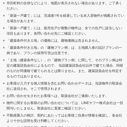
市区町村の合併などにより、地図が表示されない場合があります。ご了承く
ださい。
「新築一戸建て」には、完成後1年を経過している未入居物件が掲載されてい
る場合があります。
「新築一戸建て」には、販売住戸が複数の物件は、全ての住戸に該当しない
項目もあります。各問い合わせ先にご確認ください。
「建築条件付き土地」の価格には、建物価格は含まれません。
「建築条件付き土地」の「建物プラン例」は、土地購入者の設計プランの一
例であり、プランの採用可否は任意です。
「土地（建築条件なし）」の「建物プラン例」に関して、そのプラン例は特
定の建築請負会社によるもので、 当該建築請負会社以外で建てた場合、同様
のものが同価格で建てられるとは限りません。また、建築請負会社を特定す
るものではありません。
お客様が入力する個人情報を含むお問い合わせデータは、当該物件の取扱会
社に送信され、そこで管理されます。
お問い合わせをされたお客様へは、取扱会社がご連絡いたします。
物件に関するお客様のお問い合わせについては、LINEヤフー株式会社は一切
関与いたしません。取扱会社に直接ご確認ください。
不動産購入の検討、契約にあたってはお客様ご自身が情報を確認し、各会社
より十分な説明を受け判断してください。