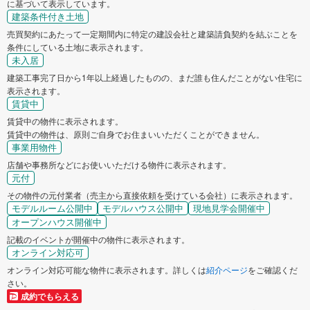
に基づいて表示しています。
建築条件付き土地
売買契約にあたって一定期間内に特定の建設会社と建築請負契約を結ぶことを
条件にしている土地に表示されます。
未入居
建築工事完了日から1年以上経過したものの、まだ誰も住んだことがない住宅に
表示されます。
賃貸中
賃貸中の物件に表示されます。
賃貸中の物件は、原則ご自身でお住まいいただくことができません。
事業用物件
店舗や事務所などにお使いいただける物件に表示されます。
元付
その物件の元付業者（売主から直接依頼を受けている会社）に表示されます。
モデルルーム公開中
モデルハウス公開中
現地見学会開催中
オープンハウス開催中
記載のイベントが開催中の物件に表示されます。
オンライン対応可
オンライン対応可能な物件に表示されます。詳しくは
紹介ページ
をご確認くだ
さい。
成約でもらえる