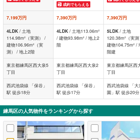
成約でもらえる
7,199万円
7,390万円
7,390万円
4LDK
/
土地
4LDK
/
土地113.06m²
5LDK
/
土地
114.98m²（実測）
/
/
建物93.98m²
/
地上2
120.38m²（実
建物106.96m²（実
階
建物104.75m²
/
測）
/
地上2階
階建
東京都練馬区西大泉5
東京都練馬区西大泉2
東京都練馬区西
丁目
丁目
丁目
西武池袋線 「保谷」
西武池袋線 「保谷」
西武池袋線 「大
駅 徒歩18分
駅 徒歩17分
園」駅 徒歩20分
練馬区の人気物件をランキングから探す