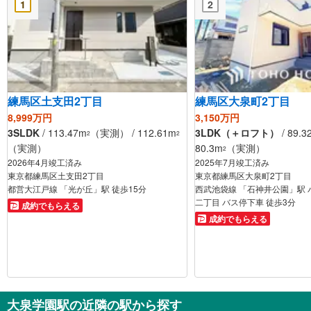
1
2
練馬区土支田2丁目
練馬区大泉町2丁目
8,999万円
3,150万円
3SLDK
/ 113.47m
（実測） / 112.61m
3LDK（＋ロフト）
/ 89.3
2
2
（実測）
80.3m
（実測）
2
2026年4月竣工済み
2025年7月竣工済み
東京都練馬区土支田2丁目
東京都練馬区大泉町2丁目
都営大江戸線 「光が丘」駅 徒歩15分
西武池袋線 「石神井公園」駅 
二丁目 バス停下車 徒歩3分
成約でもらえる
成約でもらえる
大泉学園駅の近隣の駅から探す