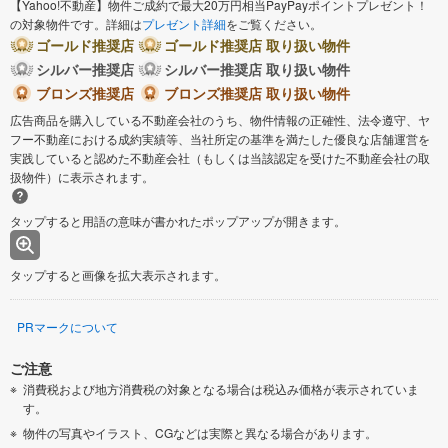
【Yahoo!不動産】物件ご成約で最大20万円相当PayPayポイントプレゼント！
の対象物件です。詳細は
プレゼント詳細
をご覧ください。
ゴールド推奨店
ゴールド推奨店 取り扱い物件
シルバー推奨店
シルバー推奨店 取り扱い物件
ブロンズ推奨店
ブロンズ推奨店 取り扱い物件
広告商品を購入している不動産会社のうち、物件情報の正確性、法令遵守、ヤ
フー不動産における成約実績等、当社所定の基準を満たした優良な店舗運営を
実践していると認めた不動産会社（もしくは当該認定を受けた不動産会社の取
扱物件）に表示されます。
タップすると用語の意味が書かれたポップアップが開きます。
タップすると画像を拡大表示されます。
PRマークについて
ご注意
消費税および地方消費税の対象となる場合は税込み価格が表示されていま
す。
物件の写真やイラスト、CGなどは実際と異なる場合があります。