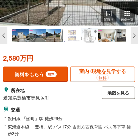
間取り
画像一覧
2,580万円
室内･現地を見学する
資料をもらう
無料
無料
所在地
地図を見る
愛知県豊橋市馬見塚町
交通
飯田線 「船町」駅 徒歩29分
東海道本線 「豊橋」駅 バス17分 吉田方西保育園 バス停下車 徒
歩3分