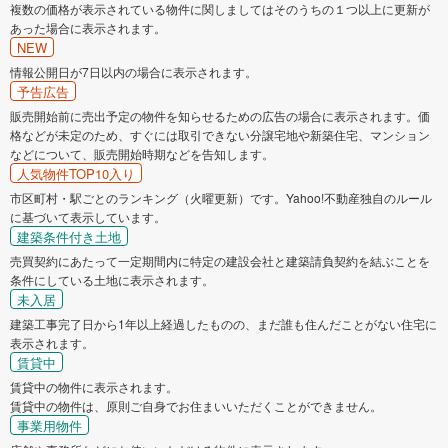
複数の価格が表示されている物件に関しましてはそのうちの１つ以上に更新が
あった場合に表示されます。
NEW
情報公開日が7日以内の場合に表示されます。
予告広告
販売開始前に売出予定の物件を知らせるための広告の場合に表示されます。価
格などが未定のため、すぐには取引できない分譲宅地や新築住宅、マンション
などについて、販売開始時期などを告知します。
人気物件TOP10入り
市区町村・駅ごとのランキング（火曜更新）です。Yahoo!不動産独自のルール
に基づいて表示しています。
建築条件付き土地
売買契約にあたって一定期間内に特定の建設会社と建築請負契約を結ぶことを
条件にしている土地に表示されます。
未入居
建築工事完了日から1年以上経過したものの、まだ誰も住んだことがない住宅に
表示されます。
賃貸中
賃貸中の物件に表示されます。
賃貸中の物件は、原則ご自身でお住まいいただくことができません。
事業用物件