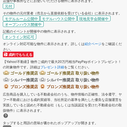
店舗や事務所などにお使いいただける物件に表示されます。
元付
その物件の元付業者（売主から直接依頼を受けている会社）に表示されます。
モデルルーム公開中
モデルハウス公開中
現地見学会開催中
オープンハウス開催中
記載のイベントが開催中の物件に表示されます。
オンライン対応可
オンライン対応可能な物件に表示されます。詳しくは
紹介ページ
をご確認くだ
さい。
成約でもらえる
【Yahoo!不動産】物件ご成約で最大20万円相当PayPayポイントプレゼント！
の対象物件です。詳細は
プレゼント詳細
をご覧ください。
ゴールド推奨店
ゴールド推奨店 取り扱い物件
シルバー推奨店
シルバー推奨店 取り扱い物件
ブロンズ推奨店
ブロンズ推奨店 取り扱い物件
広告商品を購入している不動産会社のうち、物件情報の正確性、法令遵守、ヤ
フー不動産における成約実績等、当社所定の基準を満たした優良な店舗運営を
実践していると認めた不動産会社（もしくは当該認定を受けた不動産会社の取
扱物件）に表示されます。
タップすると用語の意味が書かれたポップアップが開きます。