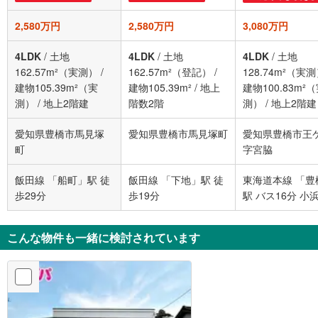
2,580万円
2,580万円
3,080万円
4LDK
/
土地
4LDK
/
土地
4LDK
/
土地
162.57m²（実測）
/
162.57m²（登記）
/
128.74m²（実
建物105.39m²（実
建物105.39m²
/
地上
建物100.83m²
測）
/
地上2階建
階数2階
測）
/
地上2階建
愛知県豊橋市馬見塚
愛知県豊橋市馬見塚町
愛知県豊橋市王
町
字宮脇
飯田線 「船町」駅 徒
飯田線 「下地」駅 徒
東海道本線 「豊
歩29分
歩19分
駅 バス16分 小
停下車 徒歩2分
こんな物件も一緒に検討されています