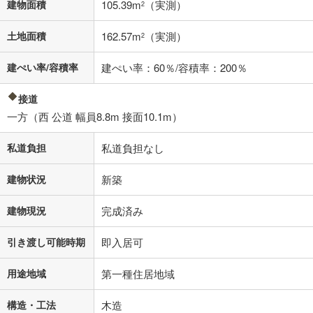
不動産会社に購入相談をする
無料
建物面積
105.39m
（実測）
2
土地面積
162.57m
（実測）
2
閉じる
建ぺい率/容積率
建ぺい率：60％/容積率：200％
接道
一方（西 公道 幅員8.8m 接面10.1m）
私道負担
私道負担なし
建物状況
新築
建物現況
完成済み
引き渡し可能時期
即入居可
用途地域
第一種住居地域
構造・工法
木造