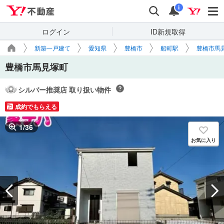
Yahoo!不動産
検索
通知
i
ログイン
ID新規取得
新築一戸建て
愛知県
豊橋市
船町駅
豊橋市馬
豊橋市馬見塚町
シルバー推奨店 取り扱い物件
成約でもらえる
1
/
36
お気に入り