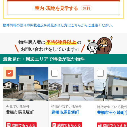
室内･現地を見学する
無料
物件情報の誤りや掲載違反を発見された方はこちらからご連絡ください。
物件購入者
平均6物件以上
は
の
お問い合わせをしています
※1
最近見た・周辺エリアで特徴が似た物件
今見ている物件
特徴が似ている物件
特徴が似ている物
豊橋市馬見塚町
豊橋市馬見塚町
豊橋市王ケ崎町
成約でもらえる
成約でもらえる
成約でもらえる