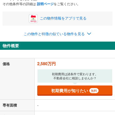
ボーナス
閉じる
/回
その他条件等の詳細は
説明ページ
をご覧ください。
この物件情報をアプリで見る
0円
2,580万円
年2回払いを想定しています。毎月の返済額に加えて、ボー
この物件と特徴の似ている物件を見る
ナス時の増額分（1回分）を入力してください。
ボーナス払いの限度額は金融機関によって異なります。
物件概要
66,973
円
/月
月々の返済額
閉じる
「金利」については、ご利用を予定されている金融機関等にご確認の
2,580万円
価格
上、ご自身での入力をお願いいたします。初期設定で自動入力されてい
る値は、実際の金融機関等における貸出金利とは何ら関係がなく、実際
初期費用は諸条件で変わります。
の金融機関等における貸出金利を何ら保証するものではありません。返
不動産会社に相談しませんか？
済方法「元利均等返済」にて算出しております。入力された金利を35年
適用した場合の計算結果を表示しています。
その他月額費用や、初期費用がかかります。ご注意ください。実際にお
初期費用が知りたい
無料
借り入れの際は各金融機関等に、必ずご自身でご確認をお願いいたしま
す。
条件によってお借り入れができないことがあります。
専有面積
-