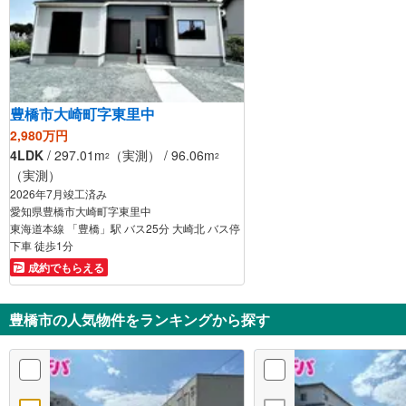
豊橋市大崎町字東里中
2,980万円
4LDK
/ 297.01m
（実測） / 96.06m
2
2
（実測）
2026年7月竣工済み
愛知県豊橋市大崎町字東里中
東海道本線 「豊橋」駅 バス25分 大崎北 バス停
下車 徒歩1分
成約でもらえる
豊橋市の人気物件をランキングから探す