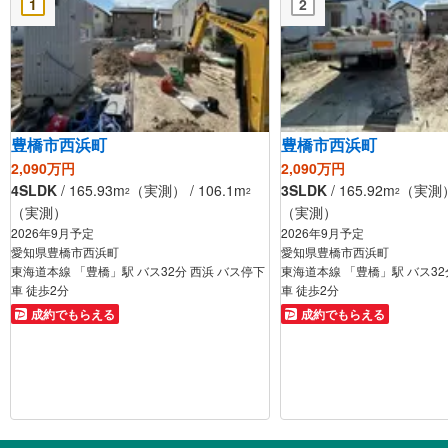
1
2
豊橋市西浜町
豊橋市西浜町
2,090万円
2,090万円
4SLDK
/ 165.93m
（実測） / 106.1m
3SLDK
/ 165.92m
（実測） 
2
2
2
（実測）
（実測）
2026年9月予定
2026年9月予定
愛知県豊橋市西浜町
愛知県豊橋市西浜町
東海道本線 「豊橋」駅 バス32分 西浜 バス停下
東海道本線 「豊橋」駅 バス32
車 徒歩2分
車 徒歩2分
成約でもらえる
成約でもらえる