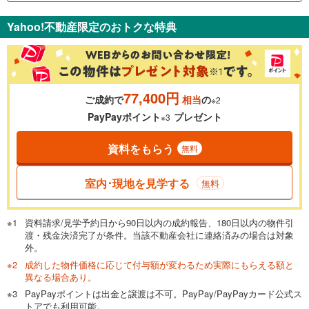
支払いの目安をシミュレーションすることができます。
Yahoo!不動産限定のおトクな特典
％
金利
77,400円
ご成約で
相当
の
※2
0.01%
14.99%
PayPayポイント
プレゼント
※3
資料をもらう
無料
返済期間
一般的には最長35年まで借り入れ可能です。多くの金融機関
室内･現地を見学する
無料
が完済時の年齢は80歳までを条件としています。
万円
頭金
閉じる
資料請求/見学予約日から90日以内の成約報告、180日以内の物件引
渡・残金決済完了が条件。当該不動産会社に連絡済みの場合は対象
外。
成約した物件価格に応じて付与額が変わるため実際にもらえる額と
0万円
2,580万円
異なる場合あり。
自己資金から住宅購入にかけられる金額を入力してくださ
PayPayポイントは出金と譲渡は不可。PayPay/PayPayカード公式ス
い。一般的には物件価格の2割までが目安です。
万円
トアでも利用可能。