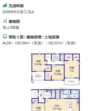
完成時期
2026年6月竣工済み
建物階
地上2階建
間取り図 / 建物面積 / 土地面積
4LDK / 105.39m
（実測） / 162.57m
（実測）
2
2