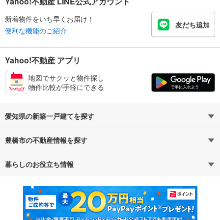
Yahoo!不動産 LINE公式アカウント
新着物件をいち早くお届け！
友だち追加
便利な機能のご紹介
Yahoo!不動産 アプリ
地図でサクッと物件探し
物件比較が手軽にできる
愛知県の新築一戸建てを探す
豊橋市の不動産情報を探す
路線・駅から探す
地域から探す
暮らしのお役立ち情報
不動産・住宅
賃貸住宅
通勤・通学時間から探す
地図から探す
マンションカタログ
教えて！住まいの先生
新築マンション
中古マンション
新築一戸建て
中古一戸建て