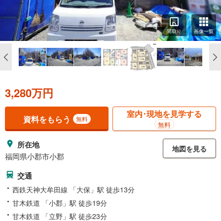
間取り
画像一覧
3,280万円
室内･現地を見学する
資料をもらう
無料
無料
所在地
地図を見る
福岡県小郡市小郡
交通
西鉄天神大牟田線 「大保」駅 徒歩13分
甘木鉄道 「小郡」駅 徒歩19分
甘木鉄道 「立野」駅 徒歩23分