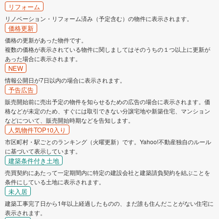
リフォーム
リノベーション・リフォーム済み（予定含む）の物件に表示されます。
価格更新
価格の更新があった物件です。
複数の価格が表示されている物件に関しましてはそのうちの１つ以上に更新が
あった場合に表示されます。
NEW
情報公開日が7日以内の場合に表示されます。
予告広告
販売開始前に売出予定の物件を知らせるための広告の場合に表示されます。価
格などが未定のため、すぐには取引できない分譲宅地や新築住宅、マンション
などについて、販売開始時期などを告知します。
人気物件TOP10入り
市区町村・駅ごとのランキング（火曜更新）です。Yahoo!不動産独自のルール
に基づいて表示しています。
建築条件付き土地
売買契約にあたって一定期間内に特定の建設会社と建築請負契約を結ぶことを
条件にしている土地に表示されます。
未入居
建築工事完了日から1年以上経過したものの、まだ誰も住んだことがない住宅に
表示されます。