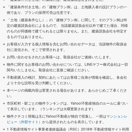
「建築条件付き土地」の「建物プラン例」は、土地購入者の設計プランの一
例であり、プランの採用可否は任意です。
「土地（建築条件なし）」の「建物プラン例」に関して、そのプラン例は特
定の建築請負会社によるもので、 当該建築請負会社以外で建てた場合、同様
のものが同価格で建てられるとは限りません。また、建築請負会社を特定す
るものではありません。
お客様が入力する個人情報を含むお問い合わせデータは、当該物件の取扱会
社に送信され、そこで管理されます。
お問い合わせをされたお客様へは、取扱会社がご連絡いたします。
物件に関するお客様のお問い合わせについては、LINEヤフー株式会社は一切
関与いたしません。取扱会社に直接ご確認ください。
不動産購入の検討、契約にあたってはお客様ご自身が情報を確認し、各会社
より十分な説明を受け判断してください。
本ページの掲載内容は変更される場合があります。あらかじめご了承くださ
い。
市区町村・駅ごとの物件ランキングは、Yahoo!不動産独自のルールに基づい
て表示しています。（ランキングは火曜更新されます）
物件クチコミ情報は主にYahoo!不動産が独自で収集し、一部は
マンションレ
ビュー（外部サイト）
から提供されたものを表示しています。
1 不動産情報サイト事業者連絡協議会（RSC）2018年 不動産情報サイト利用