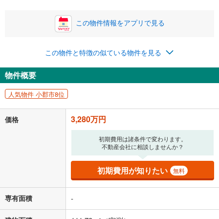
この物件情報をアプリで見る
0円
3,280万円
年2回払いを想定しています。毎月の返済額に加えて、ボー
この物件と特徴の似ている物件を見る
ナス時の増額分（1回分）を入力してください。
ボーナス払いの限度額は金融機関によって異なります。
物件概要
85,144
円
/月
月々の返済額
閉じる
人気物件 小郡市8位
「金利」については、ご利用を予定されている金融機関等にご確認の
上、ご自身での入力をお願いいたします。初期設定で自動入力されてい
3,280万円
価格
る値は、実際の金融機関等における貸出金利とは何ら関係がなく、実際
の金融機関等における貸出金利を何ら保証するものではありません。返
初期費用は諸条件で変わります。
済方法「元利均等返済」にて算出しております。入力された金利を35年
不動産会社に相談しませんか？
適用した場合の計算結果を表示しています。
その他月額費用や、初期費用がかかります。ご注意ください。実際にお
借り入れの際は各金融機関等に、必ずご自身でご確認をお願いいたしま
初期費用が知りたい
無料
す。
条件によってお借り入れができないことがあります。
専有面積
-
不動産会社に購入相談をする
無料