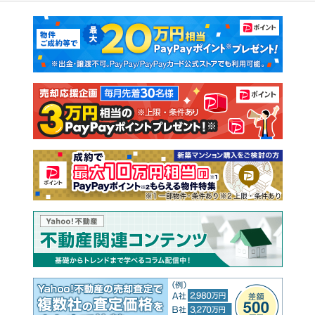
マンションカタログ
教えて！住まいの先生
新築マンション
中古マンション
新築一戸建て
中古一戸建て
注文住宅
土地
売却査定