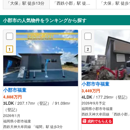
「大保」駅 徒歩13分
「西鉄小郡」駅 徒歩
「大保」駅 徒歩
15分
小郡市の人気物件をランキングから探す
1
2
小郡市寺福童
小郡市福童
3,449万円
4,888万円
4LDK
/ 177.29m
（登記） /
2
3LDK
/ 207.17m
（登記） / 91.09m
2026年9月予定
2
2
福岡県小郡市寺福童
（登記）
西鉄天神大牟田線 「西鉄小郡」
2026年1月
福岡県小郡市福童
成約でもらえる
西鉄天神大牟田線 「端間」駅 徒歩3分