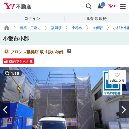
Yahoo!不動産
検索
通知
i
ログイン
ID新規取得
新築一戸建て
福岡県
小郡市
大保駅
小郡市小
小郡市小郡
ブロンズ推奨店 取り扱い物件
成約でもらえる
1
/
16
お気に入り