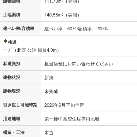
建物面積
111.78m
（実測）
2
閉じる
土地面積
140.55m
（実測）
2
建ぺい率/容積率
建ぺい率：60％/容積率：200％
接道
一方（北西 公道 幅員4.0m）
私道負担
担当店舗にお問い合わせください
建物状況
新築
建物現況
未完成
引き渡し可能時期
2026年9月下旬予定
用途地域
第一種中高層住居専用地域
構造・工法
木造