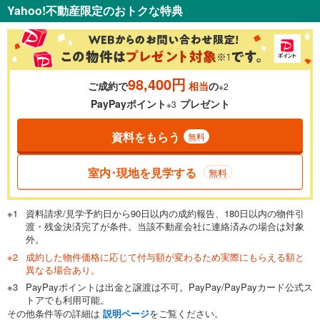
Yahoo!不動産限定のおトクな特典
％
金利
98,400円
ご成約で
相当
の
※2
0.01%
14.99%
PayPayポイント
プレゼント
※3
資料をもらう
無料
返済期間
一般的には最長35年まで借り入れ可能です。多くの金融機関
室内･現地を見学する
無料
が完済時の年齢は80歳までを条件としています。
万円
頭金
閉じる
資料請求/見学予約日から90日以内の成約報告、180日以内の物件引
渡・残金決済完了が条件。当該不動産会社に連絡済みの場合は対象
外。
成約した物件価格に応じて付与額が変わるため実際にもらえる額と
0万円
3,280万円
異なる場合あり。
自己資金から住宅購入にかけられる金額を入力してくださ
PayPayポイントは出金と譲渡は不可。PayPay/PayPayカード公式ス
い。一般的には物件価格の2割までが目安です。
万円
トアでも利用可能。
ボーナス
閉じる
/回
その他条件等の詳細は
説明ページ
をご覧ください。