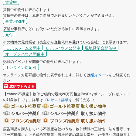
賃貸中
賃貸中の物件に表示されます。
賃貸中の物件は、原則ご自身でお住まいいただくことができません。
事業用物件
店舗や事務所などにお使いいただける物件に表示されます。
元付
その物件の元付業者（売主から直接依頼を受けている会社）に表示されます。
モデルルーム公開中
モデルハウス公開中
現地見学会開催中
オープンハウス開催中
記載のイベントが開催中の物件に表示されます。
オンライン対応可
オンライン対応可能な物件に表示されます。詳しくは
紹介ページ
をご確認くだ
さい。
成約でもらえる
【Yahoo!不動産】物件ご成約で最大20万円相当PayPayポイントプレゼント！
の対象物件です。詳細は
プレゼント詳細
をご覧ください。
ゴールド推奨店
ゴールド推奨店 取り扱い物件
シルバー推奨店
シルバー推奨店 取り扱い物件
ブロンズ推奨店
ブロンズ推奨店 取り扱い物件
広告商品を購入している不動産会社のうち、物件情報の正確性、法令遵守、ヤ
フー不動産における成約実績等、当社所定の基準を満たした優良な店舗運営を