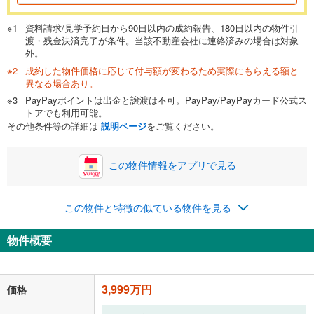
万円
頭金
閉じる
資料請求/見学予約日から90日以内の成約報告、180日以内の物件引
渡・残金決済完了が条件。当該不動産会社に連絡済みの場合は対象
外。
成約した物件価格に応じて付与額が変わるため実際にもらえる額と
0万円
3,999万円
異なる場合あり。
自己資金から住宅購入にかけられる金額を入力してくださ
PayPayポイントは出金と譲渡は不可。PayPay/PayPayカード公式ス
い。一般的には物件価格の2割までが目安です。
万円
トアでも利用可能。
ボーナス
閉じる
/回
その他条件等の詳細は
説明ページ
をご覧ください。
この物件情報をアプリで見る
0円
3,999万円
年2回払いを想定しています。毎月の返済額に加えて、ボー
この物件と特徴の似ている物件を見る
ナス時の増額分（1回分）を入力してください。
ボーナス払いの限度額は金融機関によって異なります。
物件概要
103,808
円
/月
月々の返済額
閉じる
「金利」については、ご利用を予定されている金融機関等にご確認の
3,999万円
価格
上、ご自身での入力をお願いいたします。初期設定で自動入力されてい
る値は、実際の金融機関等における貸出金利とは何ら関係がなく、実際