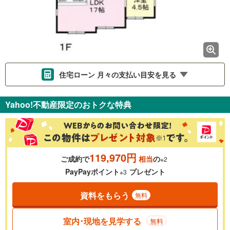
住宅ローン 月々の支払い目安を見る
支払いの目安をシミュレーションすることができます。
Yahoo!不動産限定のおトクな特典
％
金利
119,970円
ご成約で
相当
の
※2
0.01%
14.99%
PayPayポイント
プレゼント
※3
資料をもらう
無料
返済期間
一般的には最長35年まで借り入れ可能です。多くの金融機関
室内･現地を見学する
無料
が完済時の年齢は80歳までを条件としています。