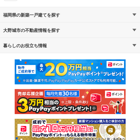
福岡県の新築一戸建てを探す
大野城市の不動産情報を探す
路線・駅から探す
地域から探す
暮らしのお役立ち情報
不動産・住宅
賃貸住宅
通勤・通学時間から探す
地図から探す
マンションカタログ
教えて！住まいの先生
新築マンション
中古マンション
新築一戸建て
中古一戸建て
注文住宅
土地
売却査定