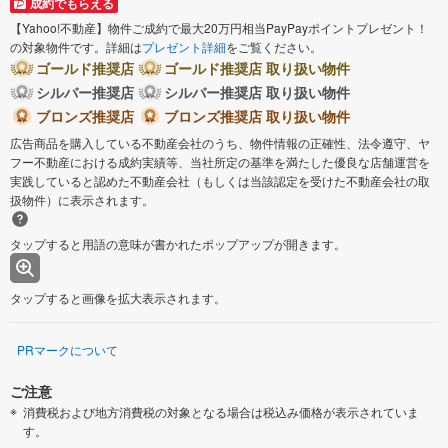
成約でもらえる
【Yahoo!不動産】物件ご成約で最大20万円相当PayPayポイントプレゼント！
の対象物件です。詳細は
プレゼント詳細
をご覧ください。
ゴールド推奨店
ゴールド推奨店 取り扱い物件
シルバー推奨店
シルバー推奨店 取り扱い物件
ブロンズ推奨店
ブロンズ推奨店 取り扱い物件
広告商品を購入している不動産会社のうち、物件情報の正確性、法令遵守、ヤ
フー不動産における成約実績等、当社所定の基準を満たした優良な店舗運営を
実践していると認めた不動産会社（もしくは当該認定を受けた不動産会社の取
扱物件）に表示されます。
タップすると用語の意味が書かれたポップアップが開きます。
タップすると画像を拡大表示されます。
PRマークについて
ご注意
消費税および地方消費税の対象となる場合は税込み価格が表示されていま
す。