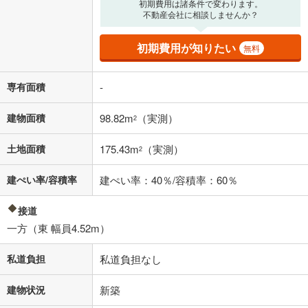
初期費用は諸条件で変わります。
の金融機関等における貸出金利を何ら保証するものではありません。返
不動産会社に相談しませんか？
済方法「元利均等返済」にて算出しております。入力された金利を35年
適用した場合の計算結果を表示しています。
その他月額費用や、初期費用がかかります。ご注意ください。実際にお
初期費用が知りたい
無料
借り入れの際は各金融機関等に、必ずご自身でご確認をお願いいたしま
す。
条件によってお借り入れができないことがあります。
専有面積
-
不動産会社に購入相談をする
無料
建物面積
98.82m
（実測）
2
土地面積
175.43m
（実測）
2
閉じる
建ぺい率/容積率
建ぺい率：40％/容積率：60％
接道
一方（東 幅員4.52m）
私道負担
私道負担なし
建物状況
新築