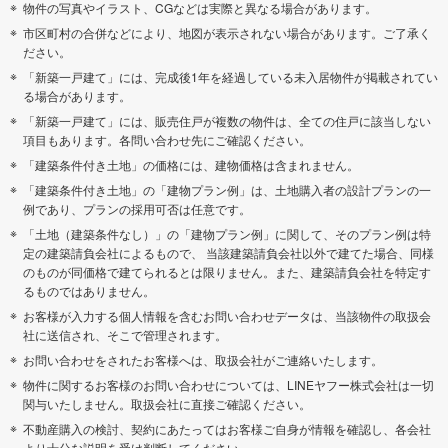
物件の写真やイラスト、CGなどは実際と異なる場合があります。
市区町村の合併などにより、地図が表示されない場合があります。ご了承く
ださい。
「新築一戸建て」には、完成後1年を経過している未入居物件が掲載されてい
る場合があります。
「新築一戸建て」には、販売住戸が複数の物件は、全ての住戸に該当しない
項目もあります。各問い合わせ先にご確認ください。
「建築条件付き土地」の価格には、建物価格は含まれません。
「建築条件付き土地」の「建物プラン例」は、土地購入者の設計プランの一
例であり、プランの採用可否は任意です。
「土地（建築条件なし）」の「建物プラン例」に関して、そのプラン例は特
定の建築請負会社によるもので、 当該建築請負会社以外で建てた場合、同様
のものが同価格で建てられるとは限りません。また、建築請負会社を特定す
るものではありません。
お客様が入力する個人情報を含むお問い合わせデータは、当該物件の取扱会
社に送信され、そこで管理されます。
お問い合わせをされたお客様へは、取扱会社がご連絡いたします。
物件に関するお客様のお問い合わせについては、LINEヤフー株式会社は一切
関与いたしません。取扱会社に直接ご確認ください。
不動産購入の検討、契約にあたってはお客様ご自身が情報を確認し、各会社
より十分な説明を受け判断してください。