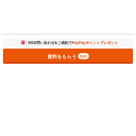
お気に入りに追加しました。
WEB問い合わせ&ご成約で
PayPayポイントプレゼント
一覧を開く
資料をもらう
無料
1
チェックした
件
をまとめて
資料をもらう
無料