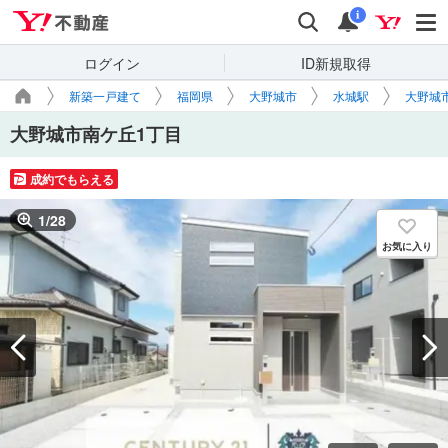
Yahoo!不動産
検索
通知
i
ログイン
ID新規取得
新築一戸建て
福岡県
大野城市
水城駅
大野城
大野城市南ケ丘1丁目
成約でもらえる
1
/
28
お気に入り