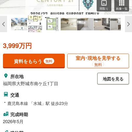
間取り
画像一覧
3,999万円
室内･現地を見学する
資料をもらう
無料
無料
所在地
地図を見る
福岡県大野城市南ケ丘1丁目
交通
鹿児島本線 「水城」駅 徒歩23分
完成時期
2026年5月