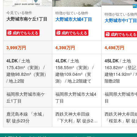
今見ている物件
特徴が似ている物件
特徴が似ている物
大野城市南ケ丘1丁目
大野城市大城4丁目
大野城市中1丁目
成約でもらえる
成約でもらえる
成約でもらえる
3,999万円
4,398万円
4,498万円
4LDK
/
土地
4LDK
/
土地
4SLDK
/
土地
175.43m²（実測）
/
158.55m²（実測）
/
163.82m²（登
建物98.82m²（実測）
建物109.04m²（実
建物114.92m²
/
/
地上2階
測）
/
地上2階建て
階数2階
福岡県大野城市南ケ
福岡県大野城市大城4
福岡県大野城市
丘1丁目
丁目
目
鹿児島本線 「水城」
西鉄天神大牟田線
西鉄天神大牟田
駅 徒歩23分
「下大利」駅 徒歩28
「桜並木」駅 徒
分
分