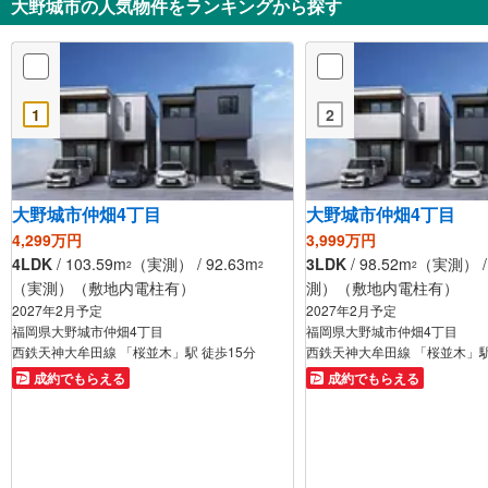
大野城市の人気物件をランキングから探す
1
2
大野城市仲畑4丁目
大野城市仲畑4丁目
4,299万円
3,999万円
4LDK
/ 103.59m
（実測） / 92.63m
3LDK
/ 98.52m
（実測） / 
2
2
2
（実測）（敷地内電柱有）
測）（敷地内電柱有）
2027年2月予定
2027年2月予定
福岡県大野城市仲畑4丁目
福岡県大野城市仲畑4丁目
西鉄天神大牟田線 「桜並木」駅 徒歩15分
西鉄天神大牟田線 「桜並木」駅
成約でもらえる
成約でもらえる