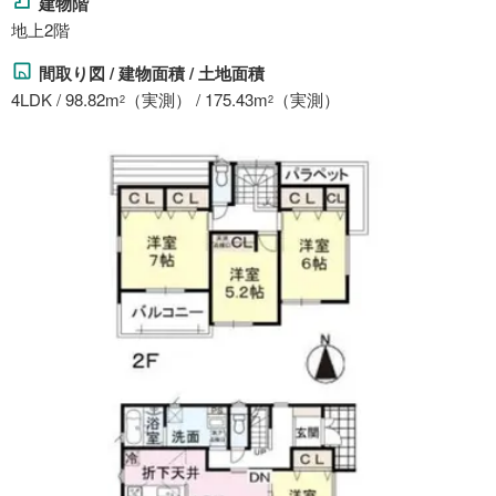
建物階
地上2階
間取り図 / 建物面積 / 土地面積
4LDK / 98.82m
（実測） / 175.43m
（実測）
2
2