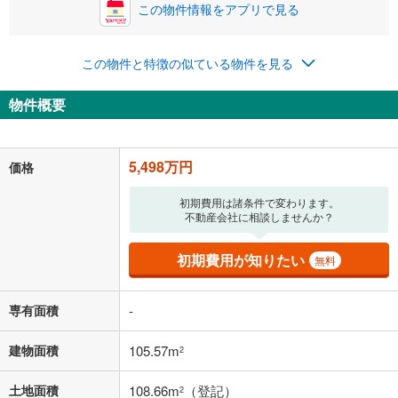
この物件情報をアプリで見る
0円
5,498万円
年2回払いを想定しています。毎月の返済額に加えて、ボー
この物件と特徴の似ている物件を見る
ナス時の増額分（1回分）を入力してください。
ボーナス払いの限度額は金融機関によって異なります。
物件概要
142,720
円
/月
月々の返済額
閉じる
「金利」については、ご利用を予定されている金融機関等にご確認の
5,498万円
価格
上、ご自身での入力をお願いいたします。初期設定で自動入力されてい
る値は、実際の金融機関等における貸出金利とは何ら関係がなく、実際
初期費用は諸条件で変わります。
の金融機関等における貸出金利を何ら保証するものではありません。返
不動産会社に相談しませんか？
済方法「元利均等返済」にて算出しております。入力された金利を35年
適用した場合の計算結果を表示しています。
その他月額費用や、初期費用がかかります。ご注意ください。実際にお
初期費用が知りたい
無料
借り入れの際は各金融機関等に、必ずご自身でご確認をお願いいたしま
す。
条件によってお借り入れができないことがあります。
専有面積
-
不動産会社に購入相談をする
無料
建物面積
105.57m
2
土地面積
108.66m
（登記）
2