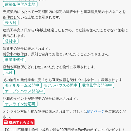
建築条件付き土地
売買契約にあたって一定期間内に特定の建設会社と建築請負契約を結ぶことを
条件にしている土地に表示されます。
未入居
建築工事完了日から1年以上経過したものの、まだ誰も住んだことがない住宅に
表示されます。
賃貸中
賃貸中の物件に表示されます。
賃貸中の物件は、原則ご自身でお住まいいただくことができません。
事業用物件
店舗や事務所などにお使いいただける物件に表示されます。
元付
その物件の元付業者（売主から直接依頼を受けている会社）に表示されます。
モデルルーム公開中
モデルハウス公開中
現地見学会開催中
オープンハウス開催中
記載のイベントが開催中の物件に表示されます。
オンライン対応可
オンライン対応可能な物件に表示されます。詳しくは
紹介ページ
をご確認くだ
さい。
成約でもらえる
【Yahoo!不動産】物件ご成約で最大20万円相当PayPayポイントプレゼント！