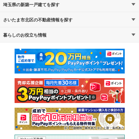
埼玉県の新築一戸建てを探す
さいたま市北区の不動産情報を探す
路線・駅から探す
地域から探す
暮らしのお役立ち情報
不動産・住宅
賃貸住宅
通勤・通学時間から探す
地図から探す
マンションカタログ
教えて！住まいの先生
新築マンション
中古マンション
新築一戸建て
中古一戸建て
注文住宅
土地
売却査定