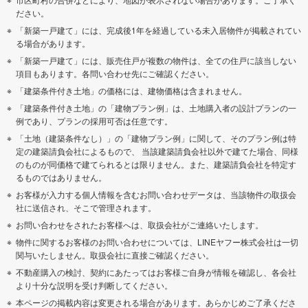
ださい。
「新築一戸建て」には、完成後1年を経過している未入居物件が掲載されてい
る場合があります。
「新築一戸建て」には、販売住戸が複数の物件は、全ての住戸に該当しない
項目もあります。各問い合わせ先にご確認ください。
「建築条件付き土地」の価格には、建物価格は含まれません。
「建築条件付き土地」の「建物プラン例」は、土地購入者の設計プランの一
例であり、プランの採用可否は任意です。
「土地（建築条件なし）」の「建物プラン例」に関して、そのプラン例は特
定の建築請負会社によるもので、 当該建築請負会社以外で建てた場合、同様
のものが同価格で建てられるとは限りません。また、建築請負会社を特定す
るものではありません。
お客様が入力する個人情報を含むお問い合わせデータは、当該物件の取扱会
社に送信され、そこで管理されます。
お問い合わせをされたお客様へは、取扱会社がご連絡いたします。
物件に関するお客様のお問い合わせについては、LINEヤフー株式会社は一切
関与いたしません。取扱会社に直接ご確認ください。
不動産購入の検討、契約にあたってはお客様ご自身が情報を確認し、各会社
より十分な説明を受け判断してください。
本ページの掲載内容は変更される場合があります。あらかじめご了承くださ