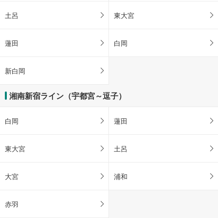
土呂
東大宮
蓮田
白岡
新白岡
湘南新宿ライン（宇都宮～逗子）
白岡
蓮田
東大宮
土呂
大宮
浦和
赤羽