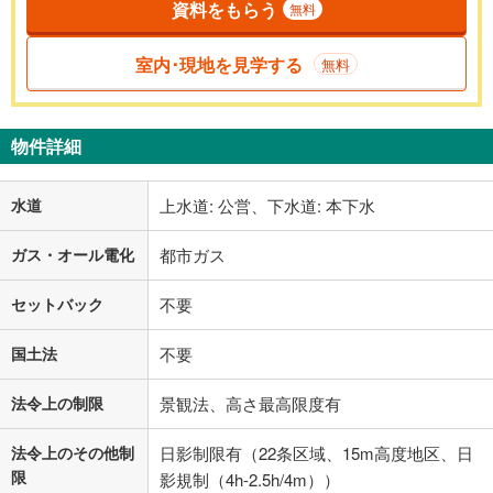
資料をもらう
無料
室内･現地を見学する
無料
物件詳細
水道
上水道: 公営、下水道: 本下水
ガス・オール電化
都市ガス
セットバック
不要
国土法
不要
法令上の制限
景観法、高さ最高限度有
法令上のその他制
日影制限有（22条区域、15m高度地区、日
限
影規制（4h-2.5h/4m））