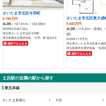
さいたま市北区今羽町
さいたま市北区東大成
4,780万円
5,680万円
4LDK
/ 107.01m
/ 102.68m
2
2
4LDK
/ 115.2m
（実測） / 
2026年5月竣工済み
2
埼玉県さいたま市北区今羽町
測）
埼玉新都市交通伊奈線 「今羽」駅 徒歩5分
2026年11月予定
埼玉県さいたま市北区東大成町
成約でもらえる
埼玉新都市交通伊奈線 「加茂宮
成約でもらえる
土呂駅の近隣の駅から探す
東北本線
さいたま新都心
大宮