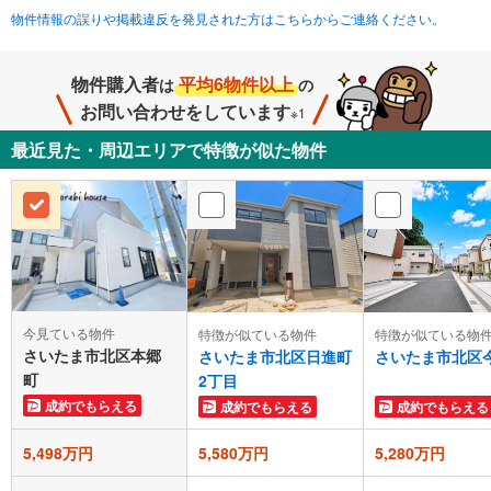
物件情報の誤りや掲載違反を発見された方はこちらからご連絡ください。
物件購入者
平均6物件以上
は
の
お問い合わせをしています
※1
最近見た・周辺エリアで特徴が似た物件
今見ている物件
特徴が似ている物件
特徴が似ている物
さいたま市北区本郷
さいたま市北区日進町
さいたま市北区
町
2丁目
成約でもらえる
成約でもらえる
成約でもらえる
5,498万円
5,580万円
5,280万円