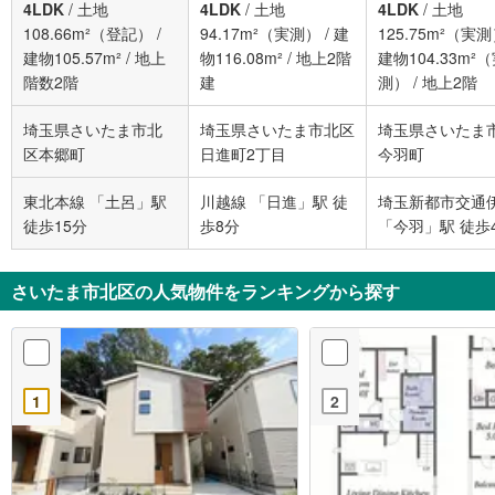
4LDK
/
土地
4LDK
/
土地
4LDK
/
土地
108.66m²（登記）
/
94.17m²（実測）
/
建
125.75m²（実
建物105.57m²
/
地上
物116.08m²
/
地上2階
建物104.33m²
階数2階
建
測）
/
地上2階
埼玉県さいたま市北
埼玉県さいたま市北区
埼玉県さいたま
区本郷町
日進町2丁目
今羽町
東北本線 「土呂」駅
川越線 「日進」駅 徒
埼玉新都市交通
徒歩15分
歩8分
「今羽」駅 徒歩
さいたま市北区の人気物件をランキングから探す
1
2