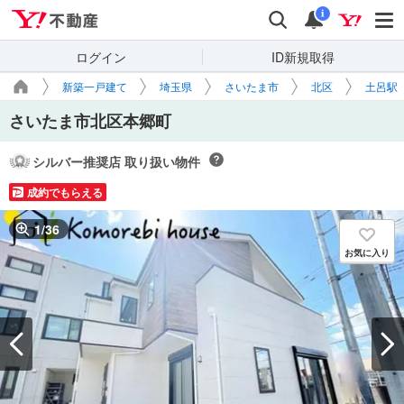
Yahoo!不動産
検索
通知
i
ログイン
ID新規取得
新築一戸建て
埼玉県
さいたま市
北区
土呂駅
さいたま市北区本郷町
シルバー推奨店 取り扱い物件
成約でもらえる
1
/
36
お気に入り