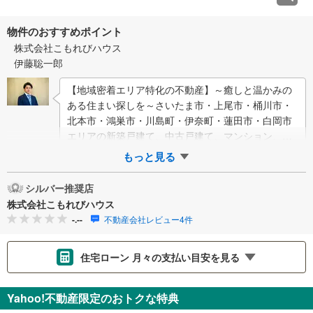
物件のおすすめポイント
株式会社こもれびハウス
伊藤聡一郎
【地域密着エリア特化の不動産】～癒しと温かみの
ある住まい探しを～さいたま市・上尾市・桶川市・
北本市・鴻巣市・川島町・伊奈町・蓮田市・白岡市
エリアの新築戸建て、中古戸建て、マンション、土
地などの取り扱いに特化しております！【Komo…
もっと見る
シルバー推奨店
株式会社こもれびハウス
-.--
不動産会社レビュー4件
住宅ローン 月々の支払い目安を見る
支払いの目安をシミュレーションすることができます。
Yahoo!不動産限定のおトクな特典