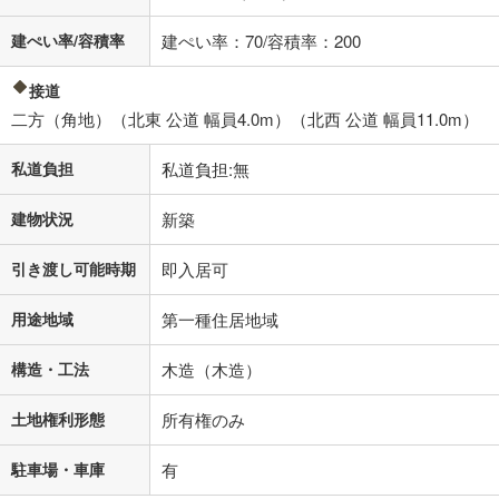
閉じる
建ぺい率/容積率
建ぺい率：70/容積率：200
接道
二方（角地）（北東 公道 幅員4.0m）（北西 公道 幅員11.0m）
私道負担
私道負担:無
建物状況
新築
引き渡し可能時期
即入居可
用途地域
第一種住居地域
構造・工法
木造（木造）
土地権利形態
所有権のみ
駐車場・車庫
有