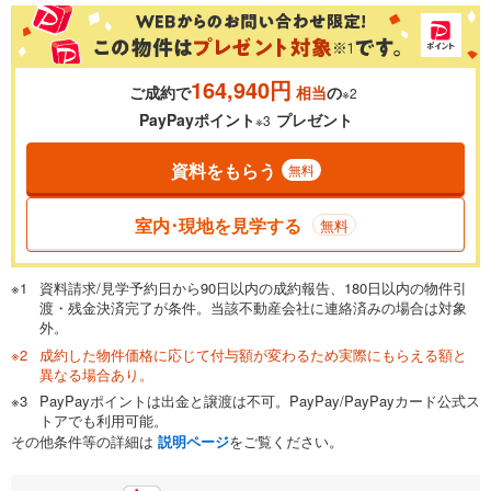
％
金利
164,940円
ご成約で
相当
の
※2
0.01%
14.99%
PayPayポイント
プレゼント
※3
資料をもらう
無料
返済期間
一般的には最長35年まで借り入れ可能です。多くの金融機関
室内･現地を見学する
無料
が完済時の年齢は80歳までを条件としています。
万円
頭金
閉じる
資料請求/見学予約日から90日以内の成約報告、180日以内の物件引
渡・残金決済完了が条件。当該不動産会社に連絡済みの場合は対象
外。
成約した物件価格に応じて付与額が変わるため実際にもらえる額と
0万円
5,498万円
異なる場合あり。
自己資金から住宅購入にかけられる金額を入力してくださ
PayPayポイントは出金と譲渡は不可。PayPay/PayPayカード公式ス
い。一般的には物件価格の2割までが目安です。
万円
トアでも利用可能。
ボーナス
閉じる
/回
その他条件等の詳細は
説明ページ
をご覧ください。