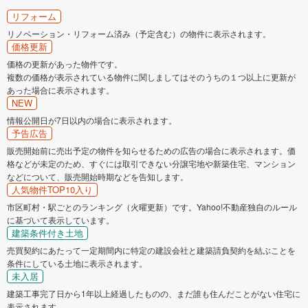
リフォーム
リノベーション・リフォーム済み（予定含む）の物件に表示されます。
価格更新
価格の更新があった物件です。
複数の価格が表示されている物件に関しましてはそのうちの１つ以上に更新が
あった場合に表示されます。
NEW
情報公開日が7日以内の場合に表示されます。
予告広告
販売開始前に売出予定の物件を知らせるための広告の場合に表示されます。価
格などが未定のため、すぐには取引できない分譲宅地や新築住宅、マンション
などについて、販売開始時期などを告知します。
人気物件TOP10入り
市区町村・駅ごとのランキング（火曜更新）です。Yahoo!不動産独自のルール
に基づいて表示しています。
建築条件付き土地
売買契約にあたって一定期間内に特定の建設会社と建築請負契約を結ぶことを
条件にしている土地に表示されます。
未入居
建築工事完了日から1年以上経過したものの、まだ誰も住んだことがない住宅に
表示されます。