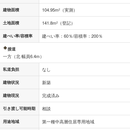
不動産会社に購入相談をする
無料
建物面積
104.95m
（実測）
2
土地面積
141.8m
（登記）
2
閉じる
建ぺい率/容積率
建ぺい率：60％/容積率：200％
接道
一方（北 幅員6.4m）
私道負担
なし
建物状況
新築
建物現況
完成済み
引き渡し可能時期
相談
用途地域
第一種中高層住居専用地域