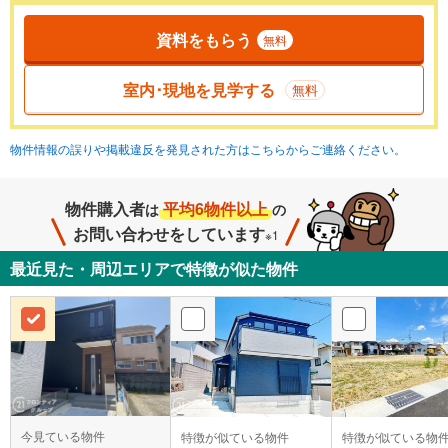
資料をもらう
無料
室内･現地を見学する
無料
物件情報の誤りや掲載違反を発見された方はこちらからご連絡ください。
物件購入者
平均6物件以上
は
の
お問い合わせをしています
※1
最近見た・周辺エリアで特徴が似た物件
今見ている物件
特徴が似ている物件
特徴が似ている物