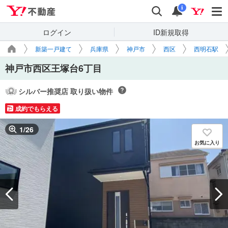
Yahoo!不動産
検索
通知
i
ログイン
ID新規取得
新築一戸建て
兵庫県
神戸市
西区
西明石駅
神戸市西区王塚台6丁目
シルバー推奨店 取り扱い物件
成約でもらえる
1
/
26
お気に入り