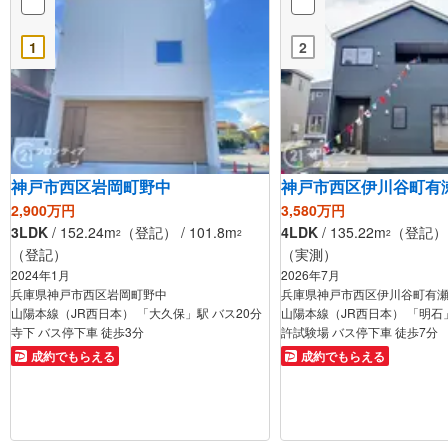
1
2
神戸市西区岩岡町野中
神戸市西区伊川谷町有
2,900万円
3,580万円
3LDK
/ 152.24m
（登記） / 101.8m
4LDK
/ 135.22m
（登記） /
2
2
2
（登記）
（実測）
2024年1月
2026年7月
兵庫県神戸市西区岩岡町野中
兵庫県神戸市西区伊川谷町有
山陽本線（JR西日本） 「大久保」駅 バス20分
山陽本線（JR西日本） 「明石」
寺下 バス停下車 徒歩3分
許試験場 バス停下車 徒歩7分
成約でもらえる
成約でもらえる