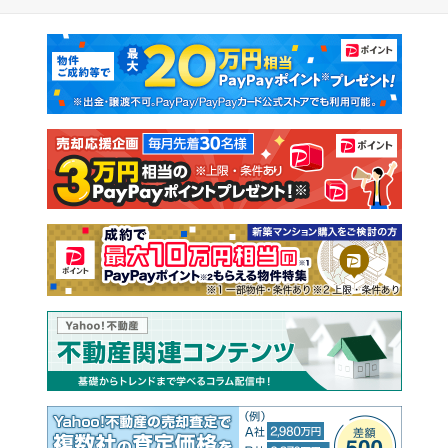
マンションカタログ
教えて！住まいの先生
新築マンション
中古マンション
新築一戸建て
中古一戸建て
注文住宅
土地
売却査定