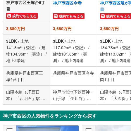
神戸市西区王塚台6丁
神戸市西区今寺
神戸市西区竜が
目
目
成約でもらえる
成約でもらえる
成約でもらえる
3,880万円
3,680万円
3,680万円
3LDK
/
土地
3LDK
/
土地
3LDK
/
土地
141.8m²（登記）
/
建
117.02m²（登記）
/
134.78m²（登
物104.95m²（実測）
/
建物101.85m²（実
建物113.02m²
地上2階建
測）
/
地上2階建
測）
/
地上2階建
兵庫県神戸市西区王
兵庫県神戸市西区今寺
兵庫県神戸市西
塚台6丁目
岡1丁目
山陽本線（JR西日
神戸市営地下鉄西神・
山陽本線（JR西
本） 「西明石」駅 バ
山手線 「伊川谷」駅
本） 「大久保」
ス12分 王塚台東口 バ
徒歩49分
ス12分 大久保北
ス停下車 徒歩3分
停下車 徒歩8分
神戸市西区の人気物件をランキングから探す