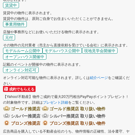
賃貸中
賃貸中の物件に表示されます。
賃貸中の物件は、原則ご自身でお住まいいただくことができません。
事業用物件
店舗や事務所などにお使いいただける物件に表示されます。
元付
その物件の元付業者（売主から直接依頼を受けている会社）に表示されます。
モデルルーム公開中
モデルハウス公開中
現地見学会開催中
オープンハウス開催中
記載のイベントが開催中の物件に表示されます。
オンライン対応可
オンライン対応可能な物件に表示されます。詳しくは
紹介ページ
をご確認くだ
さい。
成約でもらえる
【Yahoo!不動産】物件ご成約で最大20万円相当PayPayポイントプレゼント！
の対象物件です。詳細は
プレゼント詳細
をご覧ください。
ゴールド推奨店
ゴールド推奨店 取り扱い物件
シルバー推奨店
シルバー推奨店 取り扱い物件
ブロンズ推奨店
ブロンズ推奨店 取り扱い物件
広告商品を購入している不動産会社のうち、物件情報の正確性、法令遵守、ヤ