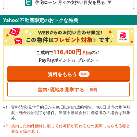
住宅ローン 月々の支払い目安を見る
支払いの目安をシミュレーションすることができます。
Yahoo!不動産限定のおトクな特典
％
金利
116,400円
ご成約で
相当
の
※2
0.01%
14.99%
PayPayポイント
プレゼント
※3
資料をもらう
無料
返済期間
一般的には最長35年まで借り入れ可能です。多くの金融機関
室内･現地を見学する
無料
が完済時の年齢は80歳までを条件としています。
万円
頭金
閉じる
資料請求/見学予約日から90日以内の成約報告、180日以内の物件引
渡・残金決済完了が条件。当該不動産会社に連絡済みの場合は対象
外。
成約した物件価格に応じて付与額が変わるため実際にもらえる額と
0万円
3,880万円
異なる場合あり。
自己資金から住宅購入にかけられる金額を入力してくださ