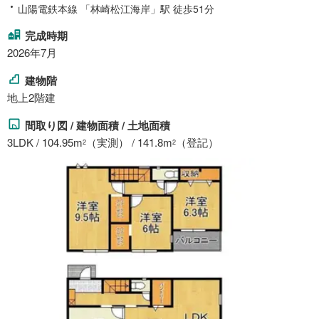
山陽電鉄本線 「林崎松江海岸」駅 徒歩51分
完成時期
2026年7月
建物階
地上2階建
間取り図 / 建物面積 / 土地面積
3LDK / 104.95m
（実測） / 141.8m
（登記）
2
2