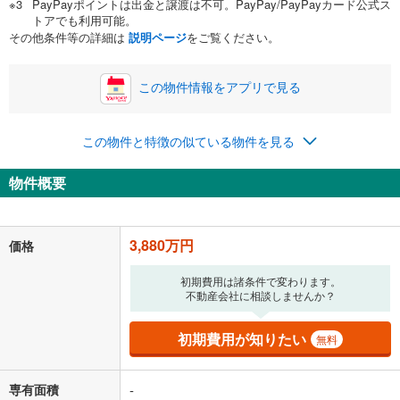
PayPayポイントは出金と譲渡は不可。PayPay/PayPayカード公式ス
い。一般的には物件価格の2割までが目安です。
万円
トアでも利用可能。
ボーナス
閉じる
/回
その他条件等の詳細は
説明ページ
をご覧ください。
この物件情報をアプリで見る
0円
3,880万円
年2回払いを想定しています。毎月の返済額に加えて、ボー
この物件と特徴の似ている物件を見る
ナス時の増額分（1回分）を入力してください。
ボーナス払いの限度額は金融機関によって異なります。
物件概要
100,719
円
/月
月々の返済額
閉じる
「金利」については、ご利用を予定されている金融機関等にご確認の
3,880万円
価格
上、ご自身での入力をお願いいたします。初期設定で自動入力されてい
る値は、実際の金融機関等における貸出金利とは何ら関係がなく、実際
初期費用は諸条件で変わります。
の金融機関等における貸出金利を何ら保証するものではありません。返
不動産会社に相談しませんか？
済方法「元利均等返済」にて算出しております。入力された金利を35年
適用した場合の計算結果を表示しています。
その他月額費用や、初期費用がかかります。ご注意ください。実際にお
初期費用が知りたい
無料
借り入れの際は各金融機関等に、必ずご自身でご確認をお願いいたしま
す。
条件によってお借り入れができないことがあります。
専有面積
-