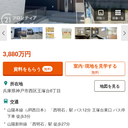
間取り
画像一覧
3,880万円
室内･現地を見学する
資料をもらう
無料
無料
所在地
地図を見る
兵庫県神戸市西区王塚台6丁目
交通
山陽本線（JR西日本） 「西明石」駅 バス12分 王塚台東口 バス停
下車 徒歩3分
山陽新幹線 「西明石」駅 徒歩27分