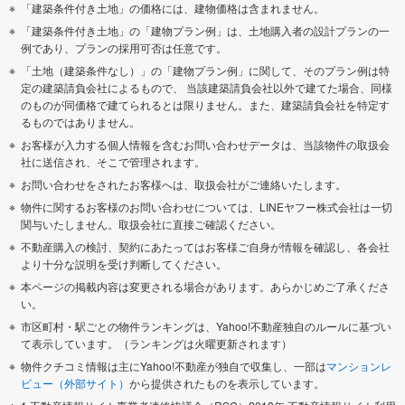
「建築条件付き土地」の価格には、建物価格は含まれません。
「建築条件付き土地」の「建物プラン例」は、土地購入者の設計プランの一
例であり、プランの採用可否は任意です。
「土地（建築条件なし）」の「建物プラン例」に関して、そのプラン例は特
定の建築請負会社によるもので、 当該建築請負会社以外で建てた場合、同様
のものが同価格で建てられるとは限りません。また、建築請負会社を特定す
るものではありません。
お客様が入力する個人情報を含むお問い合わせデータは、当該物件の取扱会
社に送信され、そこで管理されます。
お問い合わせをされたお客様へは、取扱会社がご連絡いたします。
物件に関するお客様のお問い合わせについては、LINEヤフー株式会社は一切
関与いたしません。取扱会社に直接ご確認ください。
不動産購入の検討、契約にあたってはお客様ご自身が情報を確認し、各会社
より十分な説明を受け判断してください。
本ページの掲載内容は変更される場合があります。あらかじめご了承くださ
い。
市区町村・駅ごとの物件ランキングは、Yahoo!不動産独自のルールに基づい
て表示しています。（ランキングは火曜更新されます）
物件クチコミ情報は主にYahoo!不動産が独自で収集し、一部は
マンションレ
ビュー（外部サイト）
から提供されたものを表示しています。