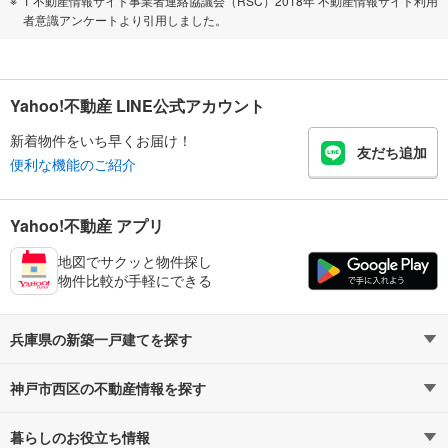
1 不動産情報サイト事業者連絡協議会（RSC）2018年 不動産情報サイト利用
者意識アンケートより引用しました。
Yahoo!不動産 LINE公式アカウント
新着物件をいち早くお届け！
友だち追加
便利な機能のご紹介
Yahoo!不動産 アプリ
地図でサクッと物件探し
物件比較が手軽にできる
兵庫県の新築一戸建てを探す
神戸市西区の不動産情報を探す
路線・駅から探す
地域から探す
暮らしのお役立ち情報
不動産・住宅
賃貸住宅
通勤・通学時間から探す
地図から探す