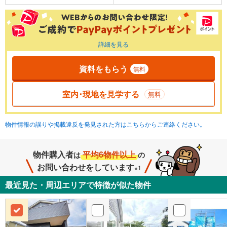
詳細を見る
資料をもらう
無料
室内･現地を見学する
無料
物件情報の誤りや掲載違反を発見された方はこちらからご連絡ください。
物件購入者
平均6物件以上
は
の
お問い合わせをしています
※1
最近見た・周辺エリアで特徴が似た物件