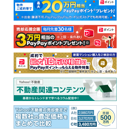
新築マンション
中古マンション
新築一戸建て
中古一戸建て
注文住宅
土地
売却査定