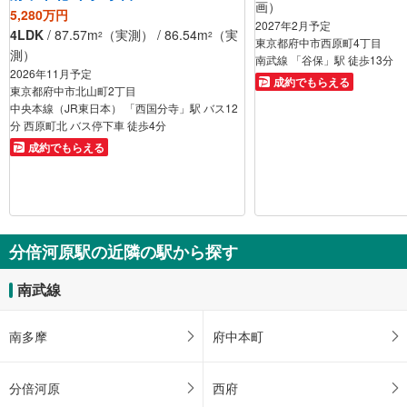
画）
5,280万円
2027年2月予定
4LDK
/ 87.57m
（実測） / 86.54m
（実
2
2
東京都府中市西原町4丁目
測）
南武線 「谷保」駅 徒歩13分
2026年11月予定
成約でもらえる
東京都府中市北山町2丁目
中央本線（JR東日本） 「西国分寺」駅 バス12
分 西原町北 バス停下車 徒歩4分
成約でもらえる
分倍河原駅の近隣の駅から探す
南武線
南多摩
府中本町
分倍河原
西府