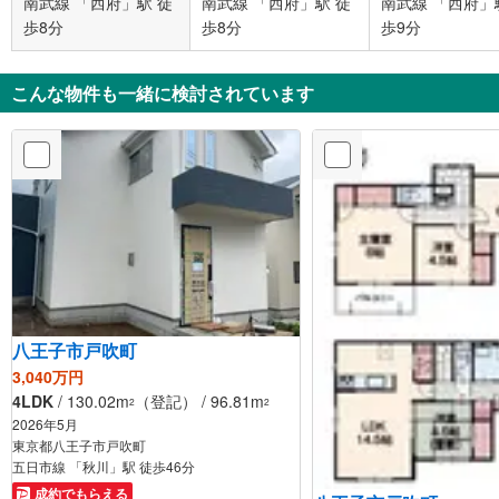
南武線 「西府」駅 徒
南武線 「西府」駅 徒
南武線 「西府」
歩8分
歩8分
歩9分
こんな物件も一緒に検討されています
八王子市戸吹町
3,040万円
4LDK
/ 130.02m
（登記） / 96.81m
2
2
2026年5月
東京都八王子市戸吹町
五日市線 「秋川」駅 徒歩46分
成約でもらえる