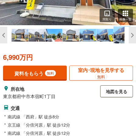
間取り
画像一覧
6,990万円
室内･現地を見学する
資料をもらう
無料
無料
所在地
地図を見る
東京都府中市本宿町1丁目
交通
南武線 「西府」駅 徒歩8分
京王線 「分倍河原」駅 徒歩12分
南武線 「分倍河原」駅 徒歩12分