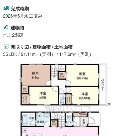
完成時期
2026年5月竣工済み
建物階
地上2階建
間取り図 / 建物面積 / 土地面積
3SLDK / 91.11m
（実測） / 117.6m
（実測）
2
2