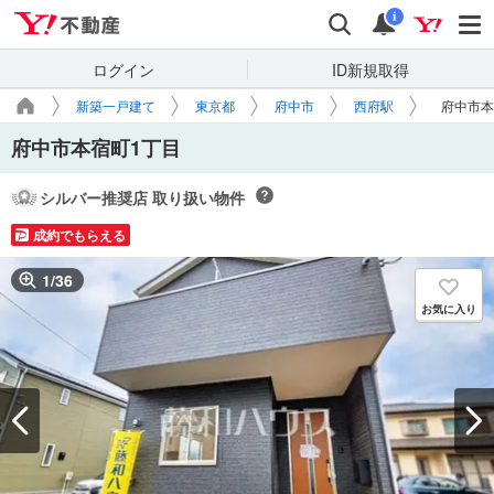
Yahoo!不動産
検索
通知
i
ログイン
ID新規取得
新築一戸建て
東京都
府中市
西府駅
府中市本
府中市本宿町1丁目
シルバー推奨店 取り扱い物件
成約でもらえる
1
/
36
お気に入り