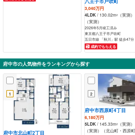
八王子市戸吹町
3,040万円
4LDK
/ 130.02m
（実測） /
2
（実測）
2026年5月竣工済み
東京都八王子市戸吹町
五日市線 「秋川」駅 徒歩47分
成約でもらえる
府中市の人気物件をランキングから探す
1
2
府中市西原町4丁目
6,180万円
5LDK
/ 145.33m
（実測） /
2
（実測）（北山町・西原
府中市北山町2丁目