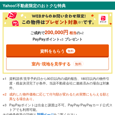
Yahoo!不動産限定のおトクな特典
％
金利
200,000円
ご成約で
相当
の
※2
0.01%
14.99%
PayPayポイント
プレゼント
※3
資料をもらう
無料
返済期間
一般的には最長35年まで借り入れ可能です。多くの金融機関
室内･現地を見学する
無料
が完済時の年齢は80歳までを条件としています。
万円
頭金
閉じる
資料請求/見学予約日から90日以内の成約報告、180日以内の物件引
渡・残金決済完了が条件。当該不動産会社に連絡済みの場合は対象
外。
成約した物件価格に応じて付与額が変わるため実際にもらえる額と
0万円
6,990万円
異なる場合あり。
自己資金から住宅購入にかけられる金額を入力してくださ
PayPayポイントは出金と譲渡は不可。PayPay/PayPayカード公式ス
い。一般的には物件価格の2割までが目安です。
万円
トアでも利用可能。
ボーナス
閉じる
/回
その他条件等の詳細は
説明ページ
をご覧ください。