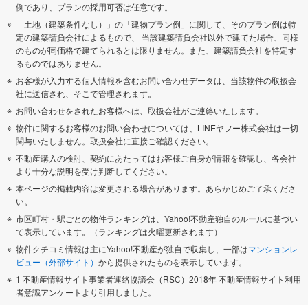
例であり、プランの採用可否は任意です。
「土地（建築条件なし）」の「建物プラン例」に関して、そのプラン例は特
定の建築請負会社によるもので、 当該建築請負会社以外で建てた場合、同様
のものが同価格で建てられるとは限りません。また、建築請負会社を特定す
るものではありません。
お客様が入力する個人情報を含むお問い合わせデータは、当該物件の取扱会
社に送信され、そこで管理されます。
お問い合わせをされたお客様へは、取扱会社がご連絡いたします。
物件に関するお客様のお問い合わせについては、LINEヤフー株式会社は一切
関与いたしません。取扱会社に直接ご確認ください。
不動産購入の検討、契約にあたってはお客様ご自身が情報を確認し、各会社
より十分な説明を受け判断してください。
本ページの掲載内容は変更される場合があります。あらかじめご了承くださ
い。
市区町村・駅ごとの物件ランキングは、Yahoo!不動産独自のルールに基づい
て表示しています。（ランキングは火曜更新されます）
物件クチコミ情報は主にYahoo!不動産が独自で収集し、一部は
マンションレ
ビュー（外部サイト）
から提供されたものを表示しています。
1 不動産情報サイト事業者連絡協議会（RSC）2018年 不動産情報サイト利用
者意識アンケートより引用しました。