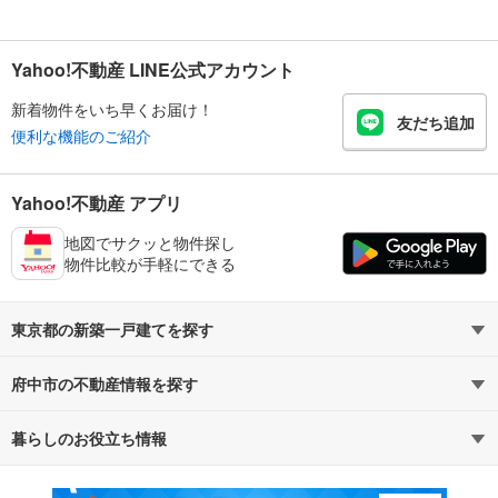
Yahoo!不動産 LINE公式アカウント
新着物件をいち早くお届け！
友だち追加
便利な機能のご紹介
Yahoo!不動産 アプリ
地図でサクッと物件探し
物件比較が手軽にできる
東京都の新築一戸建てを探す
府中市の不動産情報を探す
路線・駅から探す
地域から探す
暮らしのお役立ち情報
不動産・住宅
賃貸住宅
通勤・通学時間から探す
地図から探す
マンションカタログ
教えて！住まいの先生