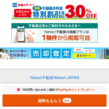
Yahoo!不動産
Yahoo! JAPAN
プライバシーポリシー
プライバシーセンター
お気に入りに追加しました。
WEB問い合わせ&ご成約で
PayPayポイントプレゼント
一覧を開く
規約
掲載希望の方へ
免責事項
ご意見・ご要望
ヘルプ
資料をもらう
無料
© LY Corporation