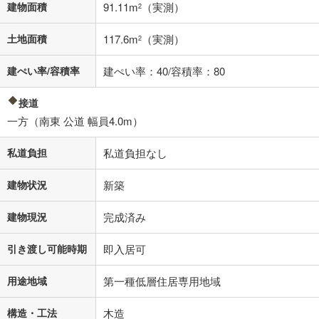
建物面積
91.11m
（実測）
2
閉じる
土地面積
117.6m
（実測）
2
建ぺい率/容積率
建ぺい率：40/容積率：80
接道
一方（南東 公道 幅員4.0m）
私道負担
私道負担なし
建物状況
新築
建物現況
完成済み
引き渡し可能時期
即入居可
用途地域
第一種低層住居専用地域
構造・工法
木造