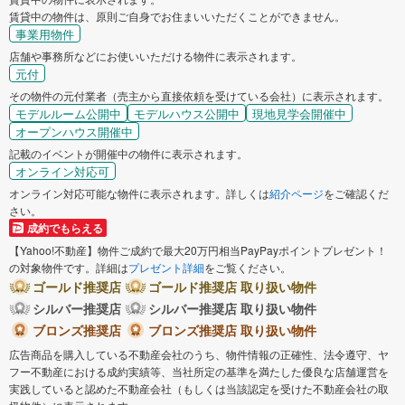
賃貸中の物件は、原則ご自身でお住まいいただくことができません。
事業用物件
店舗や事務所などにお使いいただける物件に表示されます。
元付
その物件の元付業者（売主から直接依頼を受けている会社）に表示されます。
モデルルーム公開中
モデルハウス公開中
現地見学会開催中
オープンハウス開催中
記載のイベントが開催中の物件に表示されます。
オンライン対応可
オンライン対応可能な物件に表示されます。詳しくは
紹介ページ
をご確認くだ
さい。
成約でもらえる
【Yahoo!不動産】物件ご成約で最大20万円相当PayPayポイントプレゼント！
の対象物件です。詳細は
プレゼント詳細
をご覧ください。
ゴールド推奨店
ゴールド推奨店 取り扱い物件
シルバー推奨店
シルバー推奨店 取り扱い物件
ブロンズ推奨店
ブロンズ推奨店 取り扱い物件
広告商品を購入している不動産会社のうち、物件情報の正確性、法令遵守、ヤ
フー不動産における成約実績等、当社所定の基準を満たした優良な店舗運営を
実践していると認めた不動産会社（もしくは当該認定を受けた不動産会社の取