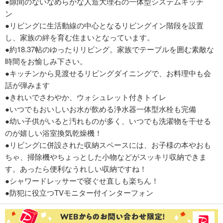
●隙間のないなめらかな人造大理石の一体型システムキッチ
ン
●リビングに生活動線の中心となるリビングイン階段を設置
し、家族の絆を育む住まいとなっています。
●約18.37帖のゆったりリビング。家族でテーブルを囲む素敵な
時間をお愉しみ下さい。
●キッチンから見渡せるリビングダイニングで、お料理中も会
話が弾みます
●きれいでさわやか、ウォシュレット付きトイレ
●いつでもおいしいお水が飲める浄水器一体型水栓も完備
●幼い子供がいると汚れものが多く、いつでも洗濯物を干せる
のが嬉しい浴室換気乾燥機！
●リビングに併設された収納スペースには、お子様の本やおも
ちゃ、掃除機やちょっとした小物などがスッキリ収納できま
す。あったら便利なうれしい収納ですね！
●シャワードレッサーで寝ぐせ直しも楽ちん！
●防犯に役立つTVモニター付インターフォン