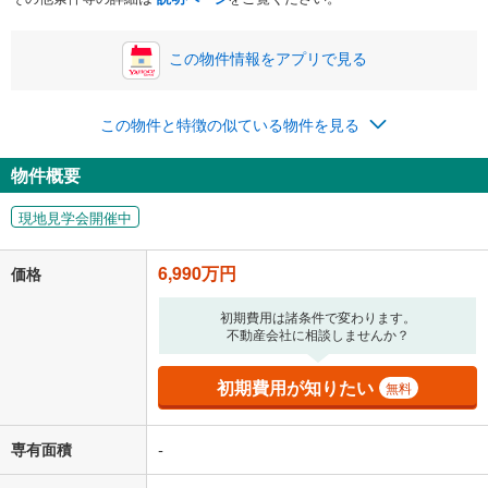
この物件情報をアプリで見る
0円
6,990万円
年2回払いを想定しています。毎月の返済額に加えて、ボー
この物件と特徴の似ている物件を見る
ナス時の増額分（1回分）を入力してください。
ボーナス払いの限度額は金融機関によって異なります。
物件概要
181,450
円
/月
月々の返済額
閉じる
現地見学会開催中
「金利」については、ご利用を予定されている金融機関等にご確認の
上、ご自身での入力をお願いいたします。初期設定で自動入力されてい
6,990万円
価格
る値は、実際の金融機関等における貸出金利とは何ら関係がなく、実際
の金融機関等における貸出金利を何ら保証するものではありません。返
初期費用は諸条件で変わります。
済方法「元利均等返済」にて算出しております。入力された金利を35年
不動産会社に相談しませんか？
適用した場合の計算結果を表示しています。
その他月額費用や、初期費用がかかります。ご注意ください。実際にお
借り入れの際は各金融機関等に、必ずご自身でご確認をお願いいたしま
初期費用が知りたい
無料
す。
条件によってお借り入れができないことがあります。
専有面積
-
不動産会社に購入相談をする
無料