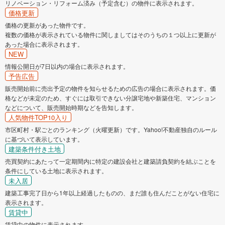
リノベーション・リフォーム済み（予定含む）の物件に表示されます。
価格更新
価格の更新があった物件です。
複数の価格が表示されている物件に関しましてはそのうちの１つ以上に更新が
あった場合に表示されます。
NEW
情報公開日が7日以内の場合に表示されます。
予告広告
販売開始前に売出予定の物件を知らせるための広告の場合に表示されます。価
格などが未定のため、すぐには取引できない分譲宅地や新築住宅、マンション
などについて、販売開始時期などを告知します。
人気物件TOP10入り
市区町村・駅ごとのランキング（火曜更新）です。Yahoo!不動産独自のルール
に基づいて表示しています。
建築条件付き土地
売買契約にあたって一定期間内に特定の建設会社と建築請負契約を結ぶことを
条件にしている土地に表示されます。
未入居
建築工事完了日から1年以上経過したものの、まだ誰も住んだことがない住宅に
表示されます。
賃貸中
賃貸中の物件に表示されます。