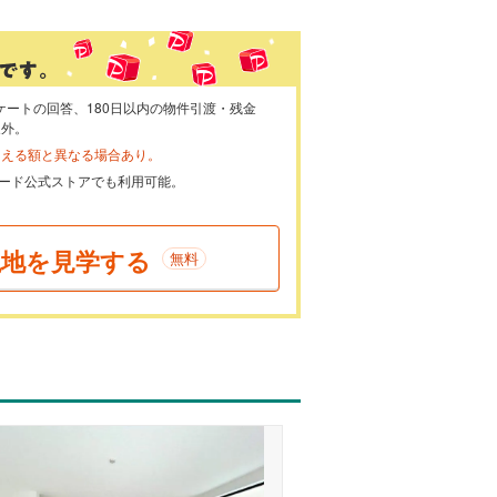
ケートの回答、180日以内の物件引渡・残金
象外。
らえる額と異なる場合あり。
ayカード公式ストアでも利用可能。
現地を見学する
無料