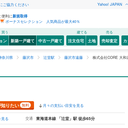
Yahoo! JAPAN
金にご協力ください
と便利に
新規取得
ボーナスセレクション 人気商品が最大40％
買う
建てる
売る
ョン
新築一戸建て
中古一戸建て
注文住宅
土地
売却査定
カ
神奈川県
藤沢市
辻堂駅
藤沢市遠藤
株式会社CORE 大和
が知りたい
無料
月々の支払い目安を見る
交通
東海道本線 「辻堂」駅 徒歩65分
を見る