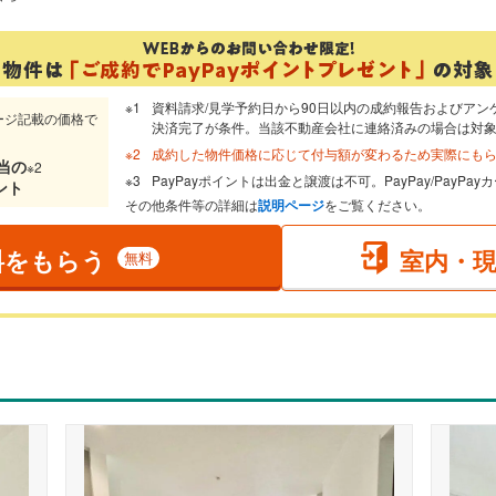
資料請求/見学予約日から90日以内の成約報告およびアン
ージ記載の価格で
決済完了が条件。当該不動産会社に連絡済みの場合は対
成約した物件価格に応じて付与額が変わるため実際にも
当
の
※2
PayPayポイントは出金と譲渡は不可。PayPay/PayP
ント
その他条件等の詳細は
説明ページ
をご覧ください。
料をもらう
室内・
無料