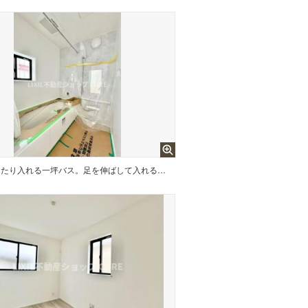
ゆったり入れる一坪バス。足を伸ばして入れるサイズは一日の疲れを癒すのに嬉しい広さですね。