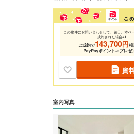
この物件にお問い合わせして、後日、本ペ
成約された場合※1
143,700
円
ご成約で
相
PayPayポイント
プレゼ
※3
資
室内写真