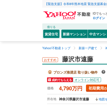
【緊急支援】令和8年熊本地震 緊急支援募
IDでもっ
ログイン
借りる
賃貸住宅
新築マンション
中古マンシ
Yahoo!不動産トップ
新築一戸建て
藤沢市遠藤
おすすめ
ブロンズ推奨店 取り扱い物件
オンライン対応可
成約でもらえる
4,790万円
初期費用
価格
所在地
神奈川県藤沢市遠藤
地図