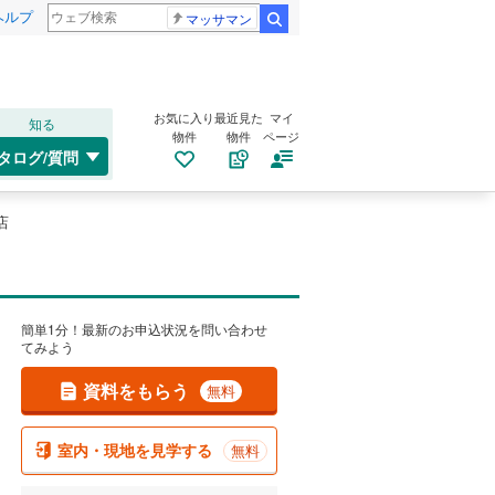
ヘルプ
マッサマン
検索
お気に入り
最近見た
マイ
知る
物件
物件
ページ
タログ/質問
店
簡単1分！最新のお申込状況を問い合わせ
てみよう
資料をもらう
無料
室内・現地を見学する
無料