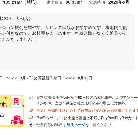
133.21m
（登記）
98.33m
2026年6月
建物面積
完成時期
2
2
CORE 大和店）
ーション機会を増やす、リビング階段がおすすめです！機能的で使
チン付きなので、お料理を楽しめます！幹線道路がなく交通量が少
ことがありません（
：2026年8月5日 次回更新予定日：2026年8月18日
資料請求/見学予約日から90日以内の成約報告およびアンケー
了が条件。当該不動産会社に連絡済みの場合は対象外。
成約した物件価格に応じて付与額が変わるため実際にもらえ
の
※2
PayPayポイントは出金と譲渡は不可。PayPay/PayPay
その他条件等の詳細は
説明ページ
をご覧ください。