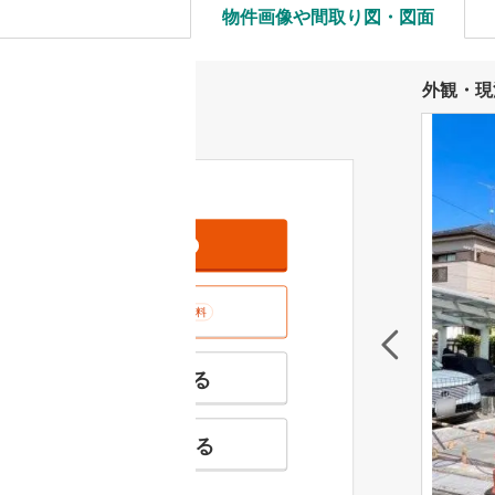
物件画像や間取り図・図面
外観・現
資料をもらう
無料
室内･現地を見学する
無料
特徴の似た物件を見る
お気に入りに追加する