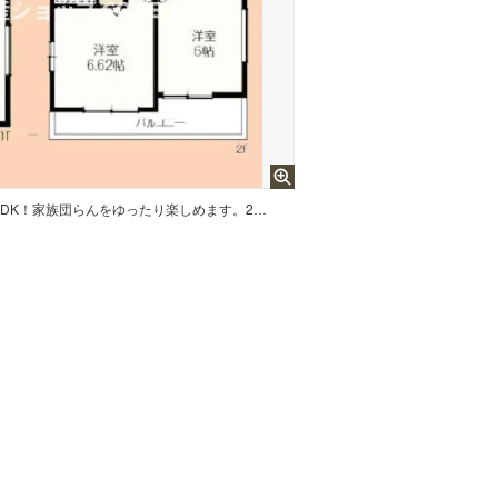
20帖超の広々LDKが魅力の4LDK！家族団らんをゆったり楽しめます。2階は収納充実の洋室が4部屋あり、個人の空間も確保。各階トイレ完備で朝も快適な、ファミリーにぴったりの住まいです。