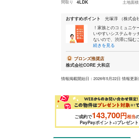
間取り
4LDK
土地面積
おすすめポイント
光塚淳 （株式会社
！家族とのコミュニケ
いやすいシステムキッ
ないので、渋滞に悩む
続きを見る
ブロンズ推奨店
株式会社CORE 大和店
情報掲載開始日：2026年5月22日 情報更新日
143,700
円
ご成約で
相当
PayPayポイント
プレゼント
※3