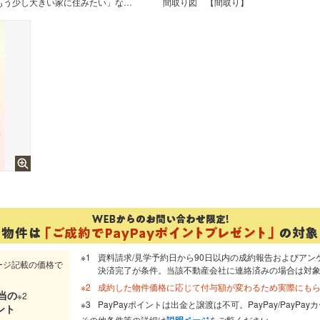
「夢のマイホームが欲しい」、「もう少し大きい家に住みたい」など是非一度ご相談ください
間取り図
【間取り】
資料請求/見学予約日から90日以内の成約報告およびアン
ージ記載の価格で
決済完了が条件。当該不動産会社に連絡済みの場合は対
成約した物件価格に応じて付与額が変わるため実際にも
当
の
※2
PayPayポイントは出金と譲渡は不可。PayPay/PayP
ント
その他条件等の詳細は
説明ページ
をご覧ください。