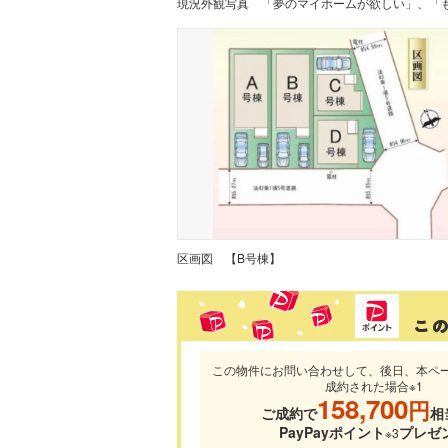
現況外観写真
区画図
【B号棟】
この物件にお問い合わせして、後日、本ペ
成約された場合※1
158,700
円
ご成約で
相
PayPayポイント
プレゼ
※3