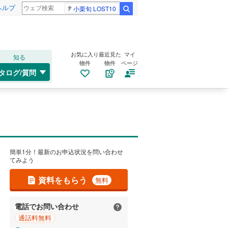
ヘルプ
小栗旬 LOST10
検索
お気に入り
最近見た
マイ
知る
物件
物件
ページ
タログ/質問
簡単1分！最新のお申込状況を問い合わせ
てみよう
資料をもらう
無料
電話でお問い合わせ
通話料無料