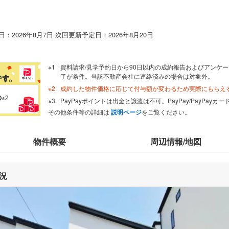
：2026年8月7日 次回更新予定日：2026年8月20日
資料請求/見学予約日から90日以内の成約報告およびアンケー
了が条件。当該不動産会社に連絡済みの場合は対象外。
成約した物件価格に応じて付与額が変わるため実際にもらえ
の
※2
PayPayポイントは出金と譲渡は不可。PayPay/PayPay
その他条件等の詳細は
説明ページ
をご覧ください。
物件概要
周辺情報/地図
況