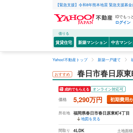
【緊急支援】令和8年熊本地震 緊急支援募
IDでもっ
ログイン
借りる
賃貸住宅
新築マンション
中古マンシ
Yahoo!不動産トップ
新築一戸建て
春日市春日原東
おすすめ
オンライン対応可
成約でもらえる
5,290万円
初期費用
価格
所在地
福岡県春日市春日原東町4丁目
地図を見る
間取り
4LDK
土地面積