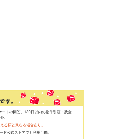
ケートの回答、180日以内の物件引渡・残金
象外。
らえる額と異なる場合あり。
ayカード公式ストアでも利用可能。