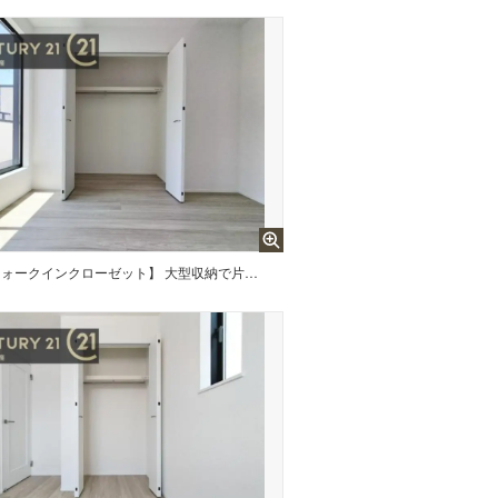
【ウォークインクローゼット】 大型収納で片付け安心、生活にゆとりができ、お部屋もスッキリします。