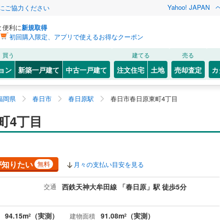
Yahoo! JAPAN
金にご協力ください
と便利に
新規取得
初回購入限定、アプリで使えるお得なクーポン
買う
建てる
売る
ョン
新築一戸建て
中古一戸建て
注文住宅
土地
売却査定
カ
福岡県
春日市
春日原駅
春日市春日原東町4丁目
町4丁目
が知りたい
無料
月々の支払い目安を見る
交通
西鉄天神大牟田線 「春日原」駅 徒歩5分
94.15m
（実測）
91.08m
（実測）
建物面積
2
2