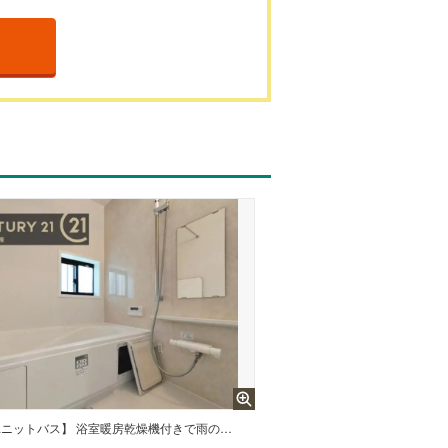
【ユニットバス】 浴室暖房乾燥機付きで雨の日が多い梅雨の時期も安心です。また、冬のヒートショック対策としても活躍します。