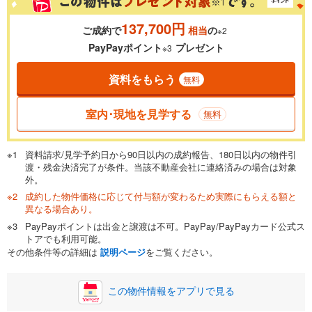
137,700円
ご成約で
相当
の
※2
0.01%
14.99%
PayPayポイント
プレゼント
※3
資料をもらう
無料
返済期間
一般的には最長35年まで借り入れ可能です。多くの金融機関
室内･現地を見学する
無料
が完済時の年齢は80歳までを条件としています。
万円
頭金
閉じる
資料請求/見学予約日から90日以内の成約報告、180日以内の物件引
渡・残金決済完了が条件。当該不動産会社に連絡済みの場合は対象
外。
成約した物件価格に応じて付与額が変わるため実際にもらえる額と
0万円
4,590万円
異なる場合あり。
自己資金から住宅購入にかけられる金額を入力してくださ
PayPayポイントは出金と譲渡は不可。PayPay/PayPayカード公式ス
い。一般的には物件価格の2割までが目安です。
万円
トアでも利用可能。
ボーナス
閉じる
/回
その他条件等の詳細は
説明ページ
をご覧ください。
この物件情報をアプリで見る
0円
4,590万円