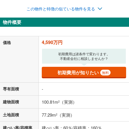
年2回払いを想定しています。毎月の返済額に加えて、ボー
この物件と特徴の似ている物件を見る
ナス時の増額分（1回分）を入力してください。
ボーナス払いの限度額は金融機関によって異なります。
物件概要
119,149
円
/月
月々の返済額
閉じる
「金利」については、ご利用を予定されている金融機関等にご確認の
4,590万円
価格
上、ご自身での入力をお願いいたします。初期設定で自動入力されてい
る値は、実際の金融機関等における貸出金利とは何ら関係がなく、実際
初期費用は諸条件で変わります。
の金融機関等における貸出金利を何ら保証するものではありません。返
不動産会社に相談しませんか？
済方法「元利均等返済」にて算出しております。入力された金利を35年
適用した場合の計算結果を表示しています。
その他月額費用や、初期費用がかかります。ご注意ください。実際にお
初期費用が知りたい
無料
借り入れの際は各金融機関等に、必ずご自身でご確認をお願いいたしま
す。
条件によってお借り入れができないことがあります。
専有面積
-
不動産会社に購入相談をする
無料
建物面積
100.81m
（実測）
2
土地面積
77.29m
（実測）
2
閉じる
建ぺい率/容積率
建ぺい率：60％/容積率：160％