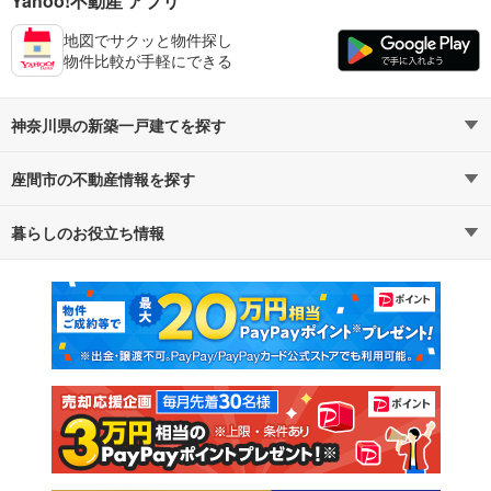
Yahoo!不動産 アプリ
地図でサクッと物件探し
物件比較が手軽にできる
神奈川県の新築一戸建てを探す
座間市の不動産情報を探す
路線・駅から探す
地域から探す
暮らしのお役立ち情報
不動産・住宅
賃貸住宅
通勤・通学時間から探す
地図から探す
マンションカタログ
教えて！住まいの先生
新築マンション
中古マンション
新築一戸建て
中古一戸建て
注文住宅
土地
売却査定