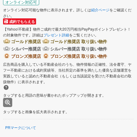
オンライン対応可
オンライン対応可能な物件に表示されます。詳しくは
紹介ページ
をご確認くだ
さい。
成約でもらえる
【Yahoo!不動産】物件ご成約で最大20万円相当PayPayポイントプレゼント！
の対象物件です。詳細は
プレゼント詳細
をご覧ください。
ゴールド推奨店
ゴールド推奨店 取り扱い物件
シルバー推奨店
シルバー推奨店 取り扱い物件
ブロンズ推奨店
ブロンズ推奨店 取り扱い物件
広告商品を購入している不動産会社のうち、物件情報の正確性、法令遵守、ヤ
フー不動産における成約実績等、当社所定の基準を満たした優良な店舗運営を
実践していると認めた不動産会社（もしくは当該認定を受けた不動産会社の取
扱物件）に表示されます。
タップすると用語の意味が書かれたポップアップが開きます。
タップすると画像を拡大表示されます。
PRマークについて