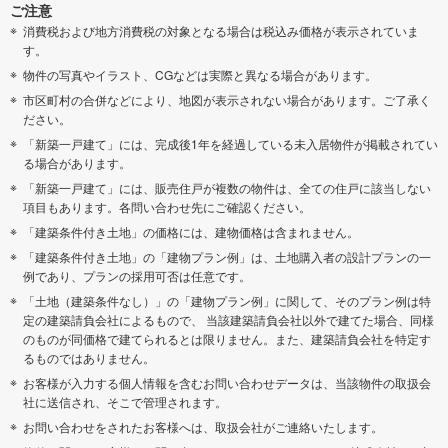
ご注意
消費税および地方消費税の対象となる場合は税込み価格が表示されていま
す。
物件の写真やイラスト、CGなどは実際と異なる場合があります。
市区町村の合併などにより、地図が表示されない場合があります。ご了承く
ださい。
「新築一戸建て」には、完成後1年を経過している未入居物件が掲載されてい
る場合があります。
「新築一戸建て」には、販売住戸が複数の物件は、全ての住戸に該当しない
項目もあります。各問い合わせ先にご確認ください。
「建築条件付き土地」の価格には、建物価格は含まれません。
「建築条件付き土地」の「建物プラン例」は、土地購入者の設計プランの一
例であり、プランの採用可否は任意です。
「土地（建築条件なし）」の「建物プラン例」に関して、そのプラン例は特
定の建築請負会社によるもので、 当該建築請負会社以外で建てた場合、同様
のものが同価格で建てられるとは限りません。また、建築請負会社を特定す
るものではありません。
お客様が入力する個人情報を含むお問い合わせデータは、当該物件の取扱会
社に送信され、そこで管理されます。
お問い合わせをされたお客様へは、取扱会社がご連絡いたします。