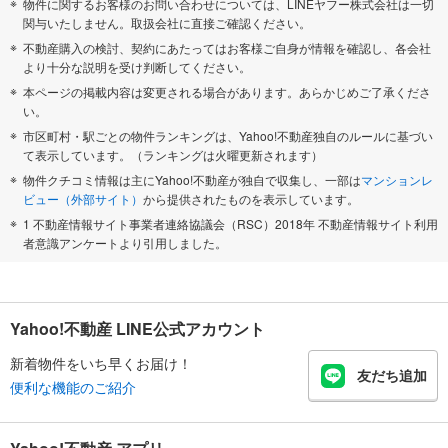
物件に関するお客様のお問い合わせについては、LINEヤフー株式会社は一切
関与いたしません。取扱会社に直接ご確認ください。
不動産購入の検討、契約にあたってはお客様ご自身が情報を確認し、各会社
より十分な説明を受け判断してください。
本ページの掲載内容は変更される場合があります。あらかじめご了承くださ
い。
市区町村・駅ごとの物件ランキングは、Yahoo!不動産独自のルールに基づい
て表示しています。（ランキングは火曜更新されます）
物件クチコミ情報は主にYahoo!不動産が独自で収集し、一部は
マンションレ
ビュー（外部サイト）
から提供されたものを表示しています。
1 不動産情報サイト事業者連絡協議会（RSC）2018年 不動産情報サイト利用
者意識アンケートより引用しました。
Yahoo!不動産 LINE公式アカウント
新着物件をいち早くお届け！
友だち追加
便利な機能のご紹介