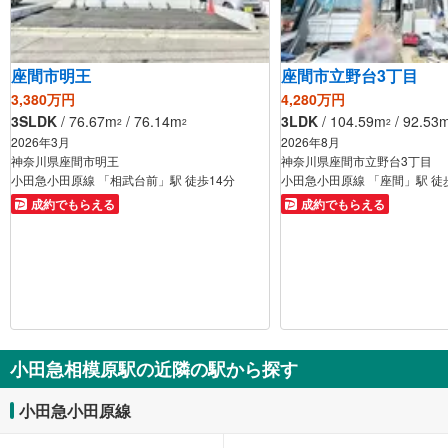
座間市明王
座間市立野台3丁目
3,380万円
4,280万円
3SLDK
/ 76.67m
/ 76.14m
3LDK
/ 104.59m
/ 92.53
2
2
2
2026年3月
2026年8月
神奈川県座間市明王
神奈川県座間市立野台3丁目
小田急小田原線 「相武台前」駅 徒歩14分
小田急小田原線 「座間」駅 徒
成約でもらえる
成約でもらえる
小田急相模原駅の近隣の駅から探す
小田急小田原線