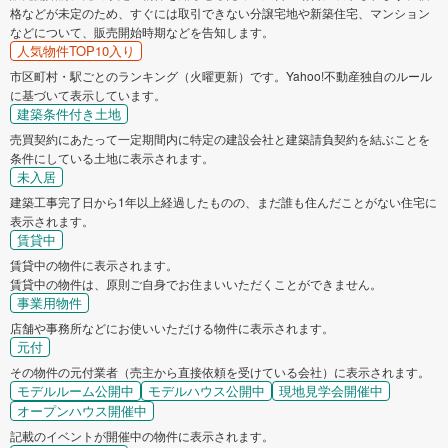
格などが未定のため、すぐには取引できない分譲宅地や新築住宅、マンション
などについて、販売開始時期などを告知します。
人気物件TOP10入り
市区町村・駅ごとのランキング（火曜更新）です。Yahoo!不動産独自のルール
に基づいて表示しています。
建築条件付き土地
売買契約にあたって一定期間内に特定の建設会社と建築請負契約を結ぶことを
条件にしている土地に表示されます。
未入居
建築工事完了日から1年以上経過したものの、まだ誰も住んだことがない住宅に
表示されます。
賃貸中
賃貸中の物件に表示されます。
賃貸中の物件は、原則ご自身でお住まいいただくことができません。
事業用物件
店舗や事務所などにお使いいただける物件に表示されます。
元付
その物件の元付業者（売主から直接依頼を受けている会社）に表示されます。
モデルルーム公開中
モデルハウス公開中
現地見学会開催中
オープンハウス開催中
記載のイベントが開催中の物件に表示されます。