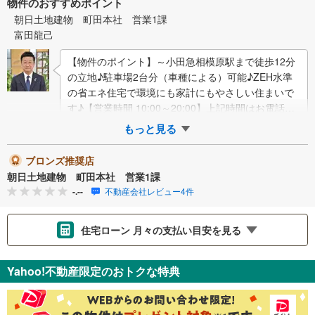
物件のおすすめポイント
朝日土地建物 町田本社 営業1課
富田龍己
【物件のポイント】～小田急相模原駅まで徒歩12分
の立地♪駐車場2台分（車種による）可能♪ZEH水準
の省エネ住宅で環境にも家計にもやさしい住まいで
す♪【営業時間 10:00～20:00】上記時間はお電話が
繋がりやすくなっております。…
もっと見る
ブロンズ推奨店
朝日土地建物 町田本社 営業1課
-.--
不動産会社レビュー4件
住宅ローン 月々の支払い目安を見る
支払いの目安をシミュレーションすることができます。
Yahoo!不動産限定のおトクな特典
％
金利