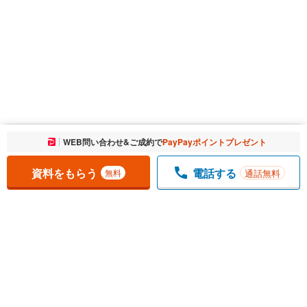
お気に入りに追加しました。
WEB問い合わせ&ご成約で
PayPayポイントプレゼント
一覧を開く
資料をもらう
電話する
通話無料
無料
1
チェックした
件
をまとめて
資料をもらう
無料