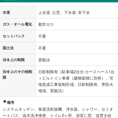
水道
上水道: 公営、下水道: 本下水
ガス・オール電化
都市ガス
セットバック
不要
国土法
不要
法令上の制限
景観法
法令上のその他制
日影制限有（駐車場2台分:カースペース1台
限
＋ビルトイン車庫（建物面積に別有）、宅
地造成工事規制区域、日影制限有、準防火
地域、景観法）
備考
システムキッチン、食器洗乾燥機、浄水器、シャワー、セミオ
ートバス、温水洗浄便座、トイレ2ヶ所、浴室に窓、追焚き給