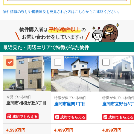
物件情報の誤りや掲載違反を発見された方はこちらからご連絡ください。
物件購入者
平均6物件以上
は
の
お問い合わせをしています
※1
最近見た・周辺エリアで特徴が似た物件
今見ている物件
特徴が似ている物件
特徴が似ている物
座間市相模が丘3丁目
座間市座間1丁目
座間市立野台3
成約でもらえる
成約でもらえる
成約でもらえる
4,590万円
4,499万円
4,899万円