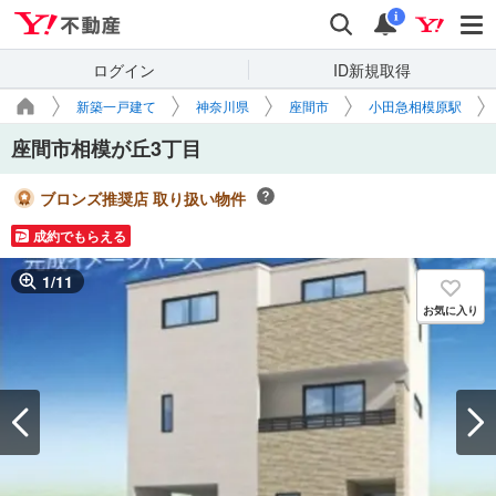
Yahoo!不動産
検索
通知
i
ログイン
ID新規取得
新築一戸建て
神奈川県
座間市
小田急相模原駅
座間市相模が丘3丁目
ブロンズ推奨店 取り扱い物件
成約でもらえる
1
/
11
お気に入り