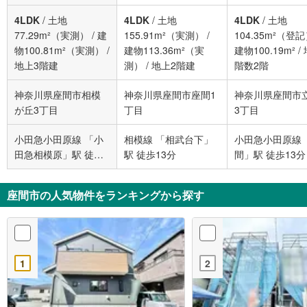
4LDK
/
土地
4LDK
/
土地
4LDK
/
土地
77.29m²（実測）
/
建
155.91m²（実測）
/
104.35m²（登
物100.81m²（実測）
/
建物113.36m²（実
建物100.19m²
/
地上3階建
測）
/
地上2階建
階数2階
神奈川県座間市相模
神奈川県座間市座間1
神奈川県座間市
が丘3丁目
丁目
3丁目
小田急小田原線 「小
相模線 「相武台下」
小田急小田原線 
田急相模原」駅 徒歩
駅 徒歩13分
間」駅 徒歩13分
12分
座間市の人気物件をランキングから探す
1
2