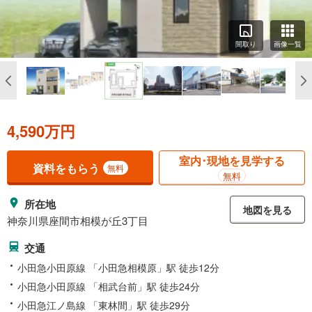
間取り
画像一覧
4,590万円
室内･現地を見学する
資料をもらう
無料
無料
所在地
地図を見る
神奈川県座間市相模が丘3丁目
交通
小田急小田原線 「小田急相模原」駅 徒歩12分
小田急小田原線 「相武台前」駅 徒歩24分
小田急江ノ島線 「東林間」駅 徒歩29分