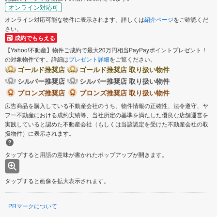
オンライン対応可
オンライン対応可能な物件に表示されます。詳しくは
紹介ページ
をご確認くだ
さい。
成約でもらえる
【Yahoo!不動産】物件ご成約で最大20万円相当PayPayポイントプレゼント！
の対象物件です。詳細は
プレゼント詳細
をご覧ください。
ゴールド推奨店
ゴールド推奨店 取り扱い物件
シルバー推奨店
シルバー推奨店 取り扱い物件
ブロンズ推奨店
ブロンズ推奨店 取り扱い物件
広告商品を購入している不動産会社のうち、物件情報の正確性、法令遵守、ヤ
フー不動産における成約実績等、当社所定の基準を満たした優良な店舗運営を
実践していると認めた不動産会社（もしくは当該認定を受けた不動産会社の取
扱物件）に表示されます。
タップすると用語の意味が書かれたポップアップが開きます。
タップすると画像を拡大表示されます。
PRマークについて