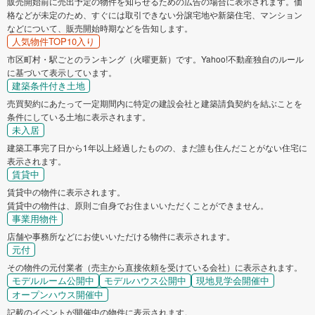
販売開始前に売出予定の物件を知らせるための広告の場合に表示されます。価
格などが未定のため、すぐには取引できない分譲宅地や新築住宅、マンション
などについて、販売開始時期などを告知します。
人気物件TOP10入り
市区町村・駅ごとのランキング（火曜更新）です。Yahoo!不動産独自のルール
に基づいて表示しています。
建築条件付き土地
売買契約にあたって一定期間内に特定の建設会社と建築請負契約を結ぶことを
条件にしている土地に表示されます。
未入居
建築工事完了日から1年以上経過したものの、まだ誰も住んだことがない住宅に
表示されます。
賃貸中
賃貸中の物件に表示されます。
賃貸中の物件は、原則ご自身でお住まいいただくことができません。
事業用物件
店舗や事務所などにお使いいただける物件に表示されます。
元付
その物件の元付業者（売主から直接依頼を受けている会社）に表示されます。
モデルルーム公開中
モデルハウス公開中
現地見学会開催中
オープンハウス開催中
記載のイベントが開催中の物件に表示されます。