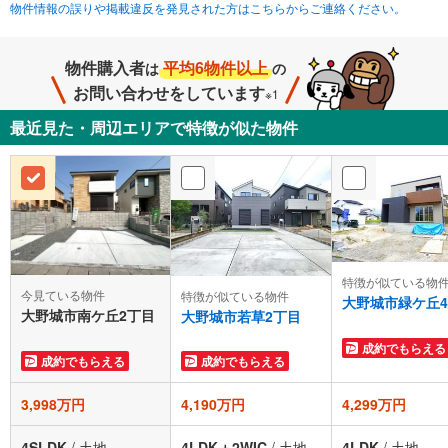
物件情報の誤りや掲載違反を発見された方はこちらからご連絡ください。
物件購入者
平均6物件以上
は
の
お問い合わせをしています
※1
最近見た・周辺エリアで特徴が似た物件
特徴が似ている物
今見ている物件
特徴が似ている物件
大野城市緑ケ丘
大野城市南ケ丘2丁目
大野城市若草2丁目
成約でもらえる
成約でもらえる
成約でもらえる
3,998万円
4,190万円
4,299万円
4SLDK
/
土地
4LDK＋2WIC
/
土地
4LDK
/
土地