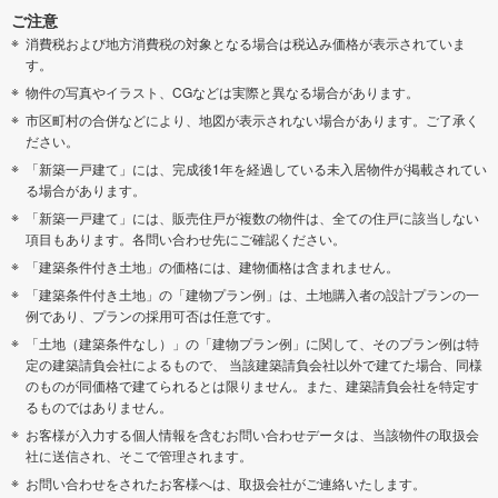
ご注意
消費税および地方消費税の対象となる場合は税込み価格が表示されていま
す。
物件の写真やイラスト、CGなどは実際と異なる場合があります。
市区町村の合併などにより、地図が表示されない場合があります。ご了承く
ださい。
「新築一戸建て」には、完成後1年を経過している未入居物件が掲載されてい
る場合があります。
「新築一戸建て」には、販売住戸が複数の物件は、全ての住戸に該当しない
項目もあります。各問い合わせ先にご確認ください。
「建築条件付き土地」の価格には、建物価格は含まれません。
「建築条件付き土地」の「建物プラン例」は、土地購入者の設計プランの一
例であり、プランの採用可否は任意です。
「土地（建築条件なし）」の「建物プラン例」に関して、そのプラン例は特
定の建築請負会社によるもので、 当該建築請負会社以外で建てた場合、同様
のものが同価格で建てられるとは限りません。また、建築請負会社を特定す
るものではありません。
お客様が入力する個人情報を含むお問い合わせデータは、当該物件の取扱会
社に送信され、そこで管理されます。
お問い合わせをされたお客様へは、取扱会社がご連絡いたします。