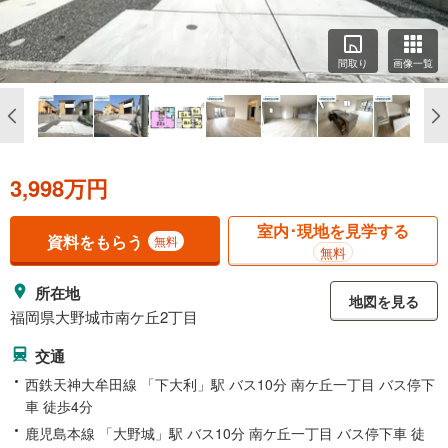
間取り
画像一覧
3,998万円
室内･現地を見学する
資料をもらう
無料
無料
所在地
地図を見る
福岡県大野城市南ケ丘2丁目
交通
西鉄天神大牟田線 「下大利」駅 バス10分 南ケ丘一丁目 バス停下
車 徒歩4分
鹿児島本線 「大野城」駅 バス10分 南ケ丘一丁目 バス停下車 徒