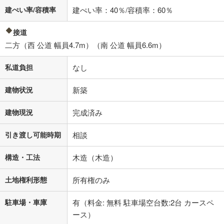
建ぺい率/容積率
建ぺい率：40％/容積率：60％
接道
二方（西 公道 幅員4.7m）（南 公道 幅員6.6m）
私道負担
なし
建物状況
新築
建物現況
完成済み
引き渡し可能時期
相談
構造・工法
木造（木造）
土地権利形態
所有権のみ
駐車場・車庫
有（料金: 無料 駐車場空台数:2台 カースペ
ース）