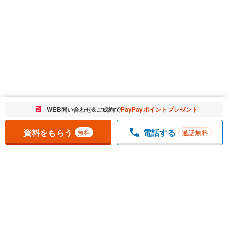
お気に入りに追加しました。
WEB問い合わせ&ご成約で
PayPayポイントプレゼント
一覧を開く
資料をもらう
電話する
通話無料
無料
1
チェックした
件
をまとめて
資料をもらう
無料