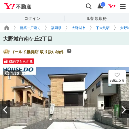
Yahoo!不動産
検索
通知
i
ログイン
ID新規取得
新築一戸建て
福岡県
大野城市
下大利駅
大野
大野城市南ケ丘2丁目
ゴールド推奨店 取り扱い物件
成約でもらえる
1
/
30
お気に入り