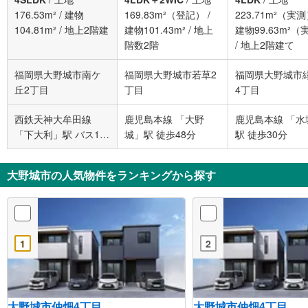
176.53m²
/
建物
169.83m²（登記）
/
223.71m²（実
104.81m²
/
地上2階建
建物101.43m²
/
地上
建物99.63m²（
階数2階
/
地上2階建て
福岡県大野城市南ケ
福岡県大野城市若草2
福岡県大野城市
丘2丁目
丁目
4丁目
西鉄天神大牟田線
鹿児島本線 「大野
鹿児島本線 「水
「下大利」駅 バス10
城」駅 徒歩48分
駅 徒歩30分
分 南ケ丘一丁目 バス
停下車 徒歩4分
大野城市の人気物件をランキングから探す
1
2
大野城市仲畑4丁目
大野城市仲畑4丁目