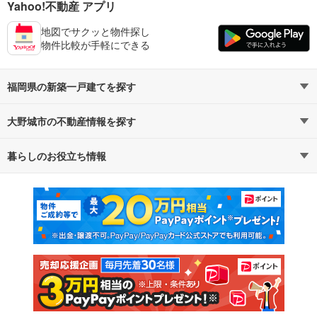
Yahoo!不動産 アプリ
地図でサクッと物件探し
物件比較が手軽にできる
福岡県の新築一戸建てを探す
大野城市の不動産情報を探す
路線・駅から探す
地域から探す
暮らしのお役立ち情報
不動産・住宅
賃貸住宅
通勤・通学時間から探す
地図から探す
マンションカタログ
教えて！住まいの先生
新築マンション
中古マンション
新築一戸建て
中古一戸建て
注文住宅
土地
売却査定