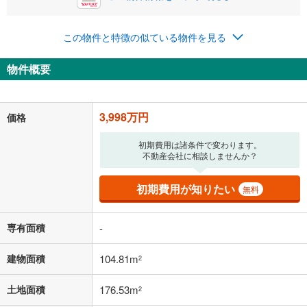
0円
3,998万円
年2回払いを想定しています。毎月の返済額に加えて、ボー
この物件と特徴の似ている物件を見る
ナス時の増額分（1回分）を入力してください。
ボーナス払いの限度額は金融機関によって異なります。
物件概要
103,782
円
/月
月々の返済額
閉じる
「金利」については、ご利用を予定されている金融機関等にご確認の
3,998万円
価格
上、ご自身での入力をお願いいたします。初期設定で自動入力されてい
る値は、実際の金融機関等における貸出金利とは何ら関係がなく、実際
初期費用は諸条件で変わります。
の金融機関等における貸出金利を何ら保証するものではありません。返
不動産会社に相談しませんか？
済方法「元利均等返済」にて算出しております。入力された金利を35年
適用した場合の計算結果を表示しています。
その他月額費用や、初期費用がかかります。ご注意ください。実際にお
初期費用が知りたい
無料
借り入れの際は各金融機関等に、必ずご自身でご確認をお願いいたしま
す。
条件によってお借り入れができないことがあります。
専有面積
-
不動産会社に購入相談をする
無料
建物面積
104.81m
2
土地面積
176.53m
2
閉じる