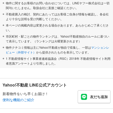
物件に関するお客様のお問い合わせについては、LINEヤフー株式会社は一切
関与いたしません。取扱会社に直接ご確認ください。
不動産購入の検討、契約にあたってはお客様ご自身が情報を確認し、各会社
より十分な説明を受け判断してください。
本ページの掲載内容は変更される場合があります。あらかじめご了承くださ
い。
市区町村・駅ごとの物件ランキングは、Yahoo!不動産独自のルールに基づい
て表示しています。（ランキングは火曜更新されます）
物件クチコミ情報は主にYahoo!不動産が独自で収集し、一部は
マンションレ
ビュー（外部サイト）
から提供されたものを表示しています。
1 不動産情報サイト事業者連絡協議会（RSC）2018年 不動産情報サイト利用
者意識アンケートより引用しました。
Yahoo!不動産 LINE公式アカウント
新着物件をいち早くお届け！
友だち追加
便利な機能のご紹介