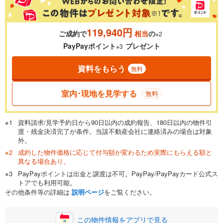
119,940円
ご成約で
相当
の
※2
0.01%
14.99%
PayPayポイント
プレゼント
※3
資料をもらう
無料
返済期間
一般的には最長35年まで借り入れ可能です。多くの金融機関
室内･現地を見学する
無料
が完済時の年齢は80歳までを条件としています。
万円
頭金
閉じる
資料請求/見学予約日から90日以内の成約報告、180日以内の物件引
渡・残金決済完了が条件。当該不動産会社に連絡済みの場合は対象
外。
成約した物件価格に応じて付与額が変わるため実際にもらえる額と
0万円
3,998万円
異なる場合あり。
自己資金から住宅購入にかけられる金額を入力してくださ
PayPayポイントは出金と譲渡は不可。PayPay/PayPayカード公式ス
い。一般的には物件価格の2割までが目安です。
万円
トアでも利用可能。
ボーナス
閉じる
/回
その他条件等の詳細は
説明ページ
をご覧ください。
この物件情報をアプリで見る