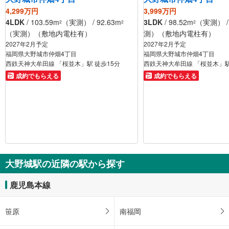
4,299万円
3,999万円
4LDK
/ 103.59m
（実測） / 92.63m
3LDK
/ 98.52m
（実測） / 
2
2
2
（実測）（敷地内電柱有）
測）（敷地内電柱有）
2027年2月予定
2027年2月予定
福岡県大野城市仲畑4丁目
福岡県大野城市仲畑4丁目
西鉄天神大牟田線 「桜並木」駅 徒歩15分
西鉄天神大牟田線 「桜並木」駅
成約でもらえる
成約でもらえる
大野城駅の近隣の駅から探す
鹿児島本線
笹原
南福岡