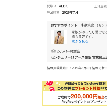
間取り
4LDK
土地面積
2026年7月
完成時期
おすすめポイント
小泉篤史 （セン
家族がゆったり過ごせ
線も良好です。
続きを見る
シルバー推奨店
センチュリー21アース住販 営業第三
情報掲載開始日：2026年6月8日 情報更新日
200,000
円
ご成約で
相当
PayPayポイント
プレゼント
※3