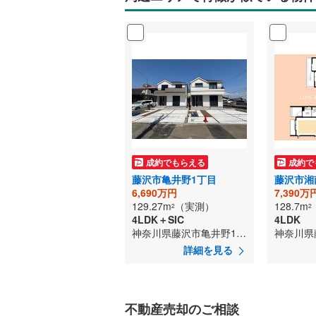
成約でもらえる
成約で
藤沢市亀井野1丁目
藤沢市湘
6,690万円
7,390万
129.27m
（実測）
128.7m
2
2
4LDK＋SIC
4LDK
神奈川県藤沢市亀井野1丁目
詳細を見る
不動産売却のご相談