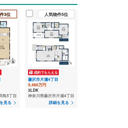
件3位
人気物件5位
る
成約でもらえる
目
藤沢市片瀬4丁目
5,480万円
3LDK
羽鳥5丁目
神奈川県藤沢市片瀬4丁目
を見る
詳細を見る