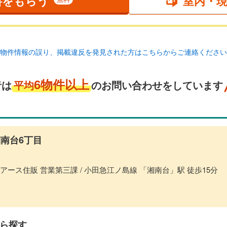
料をもらう
室内・
物件情報の誤り、掲載違反を発見された方はこちらからご連絡ください
6物件以上
者は
平均
のお問い合わせをしています
南台6丁目
アース住販 営業第三課 / 小田急江ノ島線 「湘南台」駅 徒歩15分
ら探す