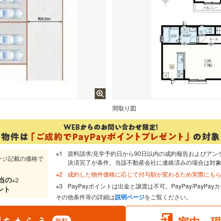
間取り図
資料請求/見学予約日から90日以内の成約報告およびアン
ージ記載の価格で
決済完了が条件。当該不動産会社に連絡済みの場合は対
成約した物件価格に応じて付与額が変わるため実際にも
当
の
※2
PayPayポイントは出金と譲渡は不可。PayPay/PayP
ント
その他条件等の詳細は
説明ページ
をご覧ください。
無料