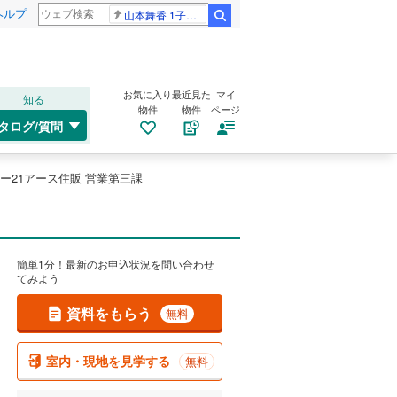
ヘルプ
山本舞香 1子出産
検索
お気に入り
最近見た
マイ
知る
物件
物件
ページ
タログ/質問
ー21アース住販 営業第三課
簡単1分！最新のお申込状況を問い合わせ
てみよう
資料をもらう
無料
室内・現地を見学する
無料