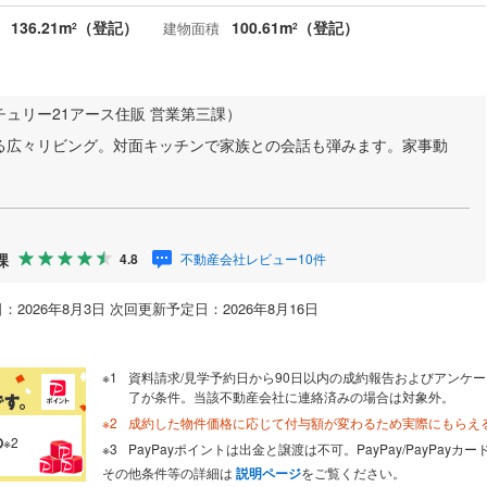
136.21m
（登記）
100.61m
（登記）
建物面積
2
2
チュリー21アース住販 営業第三課）
る広々リビング。対面キッチンで家族との会話も弾みます。家事動
課
不動産会社レビュー10件
4.8
：2026年8月3日 次回更新予定日：2026年8月16日
資料請求/見学予約日から90日以内の成約報告およびアンケー
了が条件。当該不動産会社に連絡済みの場合は対象外。
成約した物件価格に応じて付与額が変わるため実際にもらえ
の
※2
PayPayポイントは出金と譲渡は不可。PayPay/PayPay
その他条件等の詳細は
説明ページ
をご覧ください。