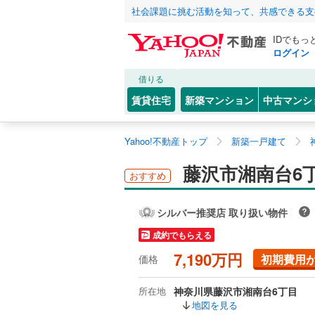
社会課題に挑む活動を知って、共感できる支
IDでもっ
ログイン
借りる
賃貸住宅
新築マンション
中古マンシ
Yahoo!不動産トップ
新築一戸建て
藤沢市湘南台6
おすすめ
シルバー推奨店 取り扱い物件
成約でもらえる
7,190万円
初期費用
価格
所在地
神奈川県藤沢市湘南台6丁目
地図を見る