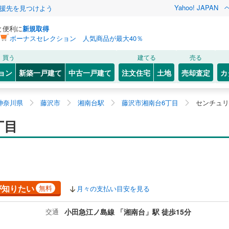
Yahoo! JAPAN
援先を見つけよう
と便利に
新規取得
ボーナスセレクション 人気商品が最大40％
買う
建てる
売る
ョン
新築一戸建て
中古一戸建て
注文住宅
土地
売却査定
カ
神奈川県
藤沢市
湘南台駅
藤沢市湘南台6丁目
センチュリ
丁目
が知りたい
無料
月々の支払い目安を見る
交通
小田急江ノ島線 「湘南台」駅 徒歩15分