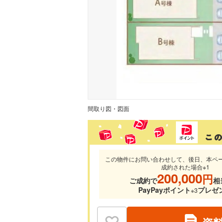
間取り図・図面
この物件にお問い合わせして、後日、本ペ
成約された場合※1
200,000
円
ご成約で
相
PayPayポイント
プレゼ
※3