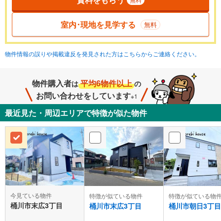
室内･現地を見学する
無料
物件情報の誤りや掲載違反を発見された方はこちらからご連絡ください。
物件購入者
平均6物件以上
は
の
お問い合わせをしています
※1
最近見た・周辺エリアで特徴が似た物件
今見ている物件
特徴が似ている物件
特徴が似ている物
桶川市末広3丁目
桶川市末広3丁目
桶川市朝日3丁目