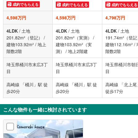
成約でもらえる
成約でもらえる
成約でもらえる
4,598万円
4,598万円
4,798万円
4LDK
/
土地
4LDK
/
土地
4LDK
/
土地
201.82m²（登記）
/
201.82m²（実測）
/
191.74m²（登
建物103.92m²
/
地上
建物103.92m²（実
建物112.16m²
/
階数2階
測）
/
地上2階建
階数2階
埼玉県桶川市末広3丁
埼玉県桶川市末広3丁
埼玉県桶川市朝
目
目
目
高崎線 「桶川」駅 徒
高崎線 「桶川」駅 徒
高崎線 「北上尾
歩20分
歩20分
徒歩17分
こんな物件も一緒に検討されています