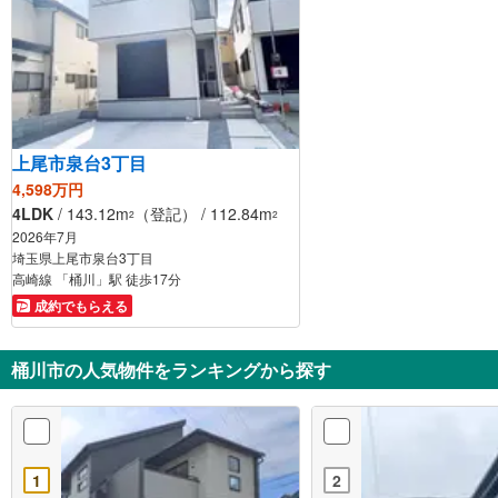
上尾市泉台3丁目
4,598万円
4LDK
/ 143.12m
（登記） / 112.84m
2
2
2026年7月
埼玉県上尾市泉台3丁目
高崎線 「桶川」駅 徒歩17分
成約でもらえる
桶川市の人気物件をランキングから探す
1
2