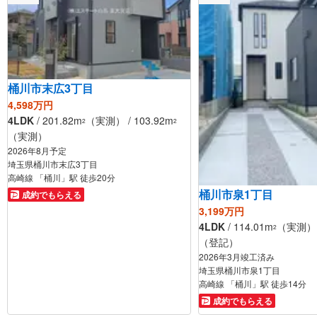
桶川市末広3丁目
4,598万円
4LDK
/ 201.82m
（実測） / 103.92m
2
2
（実測）
2026年8月予定
埼玉県桶川市末広3丁目
高崎線 「桶川」駅 徒歩20分
桶川市泉1丁目
成約でもらえる
3,199万円
4LDK
/ 114.01m
（実測） /
2
（登記）
2026年3月竣工済み
埼玉県桶川市泉1丁目
高崎線 「桶川」駅 徒歩14分
成約でもらえる