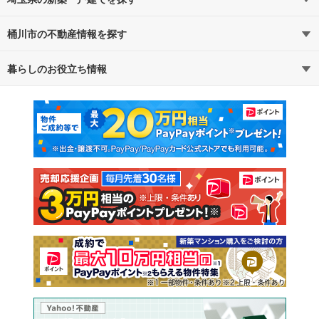
桶川市の不動産情報を探す
路線・駅から探す
地域から探す
暮らしのお役立ち情報
不動産・住宅
賃貸住宅
通勤・通学時間から探す
地図から探す
マンションカタログ
教えて！住まいの先生
新築マンション
中古マンション
新築一戸建て
中古一戸建て
注文住宅
土地
売却査定