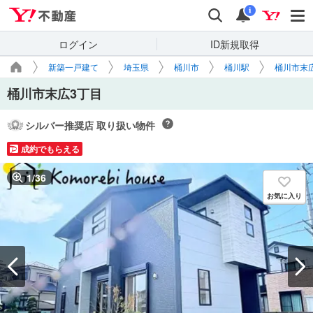
Yahoo!不動産
検索
通知
i
ログイン
ID新規取得
新築一戸建て
埼玉県
桶川市
桶川駅
桶川市末
桶川市末広3丁目
シルバー推奨店 取り扱い物件
成約でもらえる
1
/
36
お気に入り