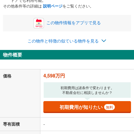
トアでも利用可能。
ボーナス
閉じる
/回
その他条件等の詳細は
説明ページ
をご覧ください。
この物件情報をアプリで見る
0円
4,598万円
年2回払いを想定しています。毎月の返済額に加えて、ボー
この物件と特徴の似ている物件を見る
ナス時の増額分（1回分）を入力してください。
ボーナス払いの限度額は金融機関によって異なります。
物件概要
119,357
円
/月
月々の返済額
閉じる
「金利」については、ご利用を予定されている金融機関等にご確認の
4,598万円
価格
上、ご自身での入力をお願いいたします。初期設定で自動入力されてい
る値は、実際の金融機関等における貸出金利とは何ら関係がなく、実際
初期費用は諸条件で変わります。
の金融機関等における貸出金利を何ら保証するものではありません。返
不動産会社に相談しませんか？
済方法「元利均等返済」にて算出しております。入力された金利を35年
適用した場合の計算結果を表示しています。
その他月額費用や、初期費用がかかります。ご注意ください。実際にお
初期費用が知りたい
無料
借り入れの際は各金融機関等に、必ずご自身でご確認をお願いいたしま
す。
条件によってお借り入れができないことがあります。
専有面積
-