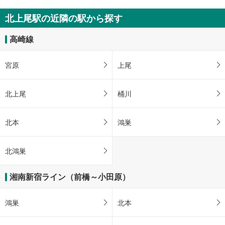
北上尾駅の近隣の駅から探す
高崎線
宮原
上尾
北上尾
桶川
北本
鴻巣
北鴻巣
湘南新宿ライン（前橋～小田原）
鴻巣
北本