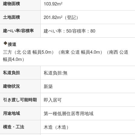
不動産会社に購入相談をする
無料
建物面積
103.92m
2
土地面積
201.82m
（登記）
2
閉じる
建ぺい率/容積率
建ぺい率：50/容積率：80
接道
三方（北 公道 幅員5.0m）（南東 公道 幅員4.0m）（南西 公道
幅員4.0m）
私道負担
私道負担:無
建物状況
新築
引き渡し可能時期
即入居可
用途地域
第一種低層住居専用地域
構造・工法
木造（木造）