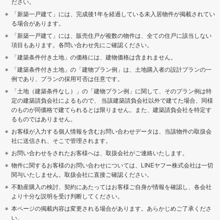
ださい。
「新築一戸建て」には、完成後1年を経過している未入居物件が掲載されてい
る場合があります。
「新築一戸建て」には、販売住戸が複数の物件は、全ての住戸に該当しない
項目もあります。各問い合わせ先にご確認ください。
「建築条件付き土地」の価格には、建物価格は含まれません。
「建築条件付き土地」の「建物プラン例」は、土地購入者の設計プランの一
例であり、プランの採用可否は任意です。
「土地（建築条件なし）」の「建物プラン例」に関して、そのプラン例は特
定の建築請負会社によるもので、 当該建築請負会社以外で建てた場合、同様
のものが同価格で建てられるとは限りません。また、建築請負会社を特定す
るものではありません。
お客様が入力する個人情報を含むお問い合わせデータは、当該物件の取扱会
社に送信され、そこで管理されます。
お問い合わせをされたお客様へは、取扱会社がご連絡いたします。
物件に関するお客様のお問い合わせについては、LINEヤフー株式会社は一切
関与いたしません。取扱会社に直接ご確認ください。
不動産購入の検討、契約にあたってはお客様ご自身が情報を確認し、各会社
より十分な説明を受け判断してください。
本ページの掲載内容は変更される場合があります。あらかじめご了承くださ
い。