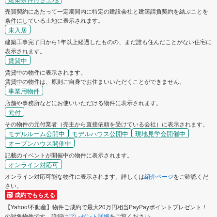
売買契約にあたって一定期間内に特定の建設会社と建築請負契約を結ぶことを
条件にしている土地に表示されます。
未入居
建築工事完了日から1年以上経過したものの、まだ誰も住んだことがない住宅に
表示されます。
賃貸中
賃貸中の物件に表示されます。
賃貸中の物件は、原則ご自身でお住まいいただくことができません。
事業用物件
店舗や事務所などにお使いいただける物件に表示されます。
元付
その物件の元付業者（売主から直接依頼を受けている会社）に表示されます。
モデルルーム公開中
モデルハウス公開中
現地見学会開催中
オープンハウス開催中
記載のイベントが開催中の物件に表示されます。
オンライン対応可
オンライン対応可能な物件に表示されます。詳しくは
紹介ページ
をご確認くだ
さい。
成約でもらえる
【Yahoo!不動産】物件ご成約で最大20万円相当PayPayポイントプレゼント！
の対象物件です。詳細は
プレゼント詳細
をご覧ください。