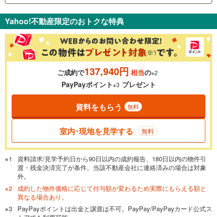
支払いの目安をシミュレーションすることができます。
Yahoo!不動産限定のおトクな特典
％
金利
137,940円
ご成約で
相当
の
※2
0.01%
14.99%
PayPayポイント
プレゼント
※3
資料をもらう
無料
返済期間
一般的には最長35年まで借り入れ可能です。多くの金融機関
室内･現地を見学する
無料
が完済時の年齢は80歳までを条件としています。
万円
頭金
閉じる
資料請求/見学予約日から90日以内の成約報告、180日以内の物件引
渡・残金決済完了が条件。当該不動産会社に連絡済みの場合は対象
外。
成約した物件価格に応じて付与額が変わるため実際にもらえる額と
0万円
4,598万円
異なる場合あり。
自己資金から住宅購入にかけられる金額を入力してくださ
PayPayポイントは出金と譲渡は不可。PayPay/PayPayカード公式ス
い。一般的には物件価格の2割までが目安です。
万円