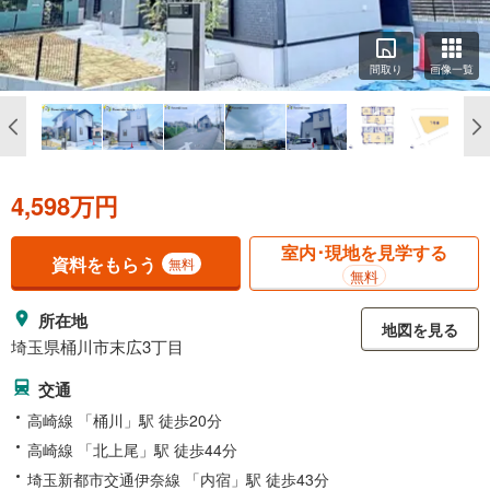
間取り
画像一覧
4,598万円
室内･現地を見学する
資料をもらう
無料
無料
所在地
地図を見る
埼玉県桶川市末広3丁目
交通
高崎線 「桶川」駅 徒歩20分
高崎線 「北上尾」駅 徒歩44分
埼玉新都市交通伊奈線 「内宿」駅 徒歩43分