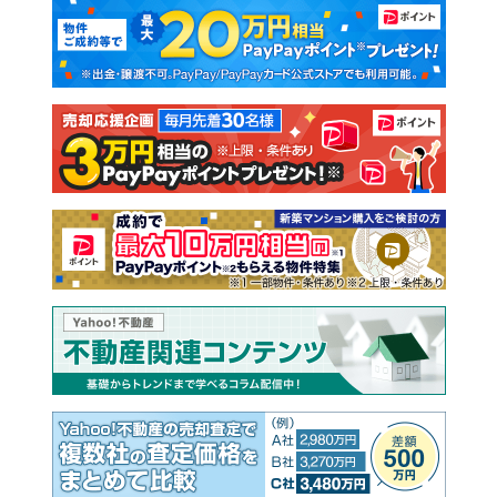
マンションカタログ
教えて！住まいの先生
新築マンション
中古マンション
新築一戸建て
中古一戸建て
注文住宅
土地
売却査定