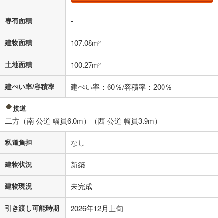
専有面積
-
0円
3,590万円
建物面積
107.08m
2
年2回払いを想定しています。毎月の返済額に加えて、ボー
ナス時の増額分（1回分）を入力してください。
土地面積
100.27m
2
ボーナス払いの限度額は金融機関によって異なります。
93,191
円
/月
月々の返済額
閉じる
建ぺい率/容積率
建ぺい率：60％/容積率：200％
接道
「金利」については、ご利用を予定されている金融機関等にご確認の
上、ご自身での入力をお願いいたします。初期設定で自動入力されてい
二方（南 公道 幅員6.0m）（西 公道 幅員3.9m）
る値は、実際の金融機関等における貸出金利とは何ら関係がなく、実際
の金融機関等における貸出金利を何ら保証するものではありません。返
私道負担
なし
済方法「元利均等返済」にて算出しております。入力された金利を35年
適用した場合の計算結果を表示しています。
その他月額費用や、初期費用がかかります。ご注意ください。実際にお
建物状況
新築
借り入れの際は各金融機関等に、必ずご自身でご確認をお願いいたしま
す。
建物現況
未完成
条件によってお借り入れができないことがあります。
引き渡し可能時期
2026年12月上旬
不動産会社に購入相談をする
無料