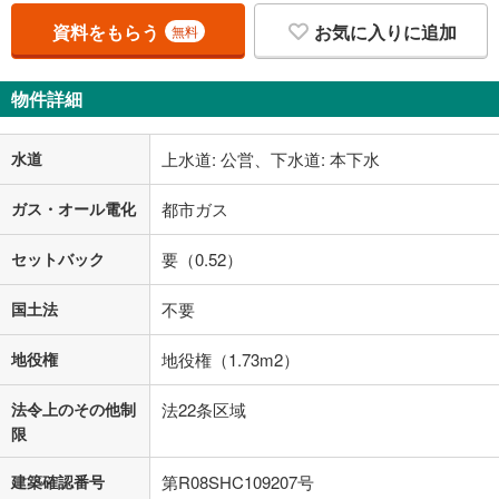
資料をもらう
お気に入りに追加
無料
物件詳細
水道
上水道: 公営、下水道: 本下水
ガス・オール電化
都市ガス
セットバック
要（0.52）
国土法
不要
地役権
地役権（1.73m2）
法令上のその他制
法22条区域
限
建築確認番号
第R08SHC109207号