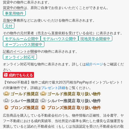
賃貸中の物件に表示されます。
賃貸中の物件は、原則ご自身でお住まいいただくことができません。
事業用物件
店舗や事務所などにお使いいただける物件に表示されます。
元付
その物件の元付業者（売主から直接依頼を受けている会社）に表示されます。
モデルルーム公開中
モデルハウス公開中
現地見学会開催中
オープンハウス開催中
記載のイベントが開催中の物件に表示されます。
オンライン対応可
オンライン対応可能な物件に表示されます。詳しくは
紹介ページ
をご確認くだ
さい。
成約でもらえる
【Yahoo!不動産】物件ご成約で最大20万円相当PayPayポイントプレゼント！
の対象物件です。詳細は
プレゼント詳細
をご覧ください。
ゴールド推奨店
ゴールド推奨店 取り扱い物件
シルバー推奨店
シルバー推奨店 取り扱い物件
ブロンズ推奨店
ブロンズ推奨店 取り扱い物件
広告商品を購入している不動産会社のうち、物件情報の正確性、法令遵守、ヤ
フー不動産における成約実績等、当社所定の基準を満たした優良な店舗運営を
実践していると認めた不動産会社（もしくは当該認定を受けた不動産会社の取