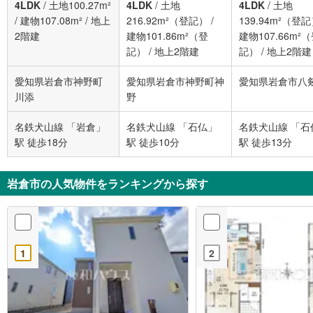
4LDK
/
土地100.27m²
4LDK
/
土地
4LDK
/
土地
/
建物107.08m²
/
地上
216.92m²（登記）
/
139.94m²（登
2階建
建物101.86m²（登
建物107.66m²
記）
/
地上2階建
記）
/
地上2階建
愛知県岩倉市神野町
愛知県岩倉市神野町神
愛知県岩倉市八
川添
野
名鉄犬山線 「岩倉」
名鉄犬山線 「石仏」
名鉄犬山線 「石
駅 徒歩18分
駅 徒歩10分
駅 徒歩13分
岩倉市の人気物件をランキングから探す
1
2