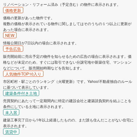
リノベーション・リフォーム済み（予定含む）の物件に表示されます。
価格更新
価格の更新があった物件です。
複数の価格が表示されている物件に関しましてはそのうちの１つ以上に更新が
あった場合に表示されます。
NEW
情報公開日が7日以内の場合に表示されます。
予告広告
販売開始前に売出予定の物件を知らせるための広告の場合に表示されます。価
格などが未定のため、すぐには取引できない分譲宅地や新築住宅、マンション
などについて、販売開始時期などを告知します。
人気物件TOP10入り
市区町村・駅ごとのランキング（火曜更新）です。Yahoo!不動産独自のルール
に基づいて表示しています。
建築条件付き土地
売買契約にあたって一定期間内に特定の建設会社と建築請負契約を結ぶことを
条件にしている土地に表示されます。
未入居
建築工事完了日から1年以上経過したものの、まだ誰も住んだことがない住宅に
表示されます。
賃貸中