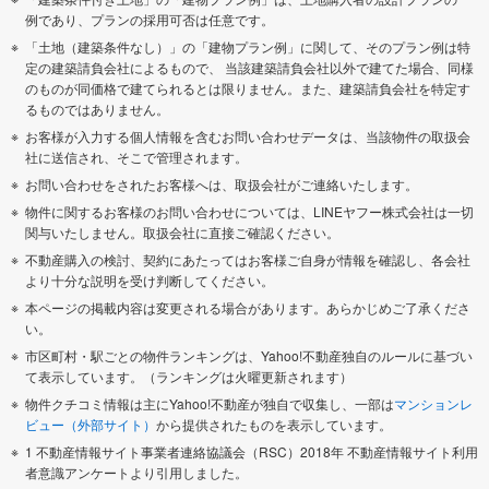
例であり、プランの採用可否は任意です。
「土地（建築条件なし）」の「建物プラン例」に関して、そのプラン例は特
定の建築請負会社によるもので、 当該建築請負会社以外で建てた場合、同様
のものが同価格で建てられるとは限りません。また、建築請負会社を特定す
るものではありません。
お客様が入力する個人情報を含むお問い合わせデータは、当該物件の取扱会
社に送信され、そこで管理されます。
お問い合わせをされたお客様へは、取扱会社がご連絡いたします。
物件に関するお客様のお問い合わせについては、LINEヤフー株式会社は一切
関与いたしません。取扱会社に直接ご確認ください。
不動産購入の検討、契約にあたってはお客様ご自身が情報を確認し、各会社
より十分な説明を受け判断してください。
本ページの掲載内容は変更される場合があります。あらかじめご了承くださ
い。
市区町村・駅ごとの物件ランキングは、Yahoo!不動産独自のルールに基づい
て表示しています。（ランキングは火曜更新されます）
物件クチコミ情報は主にYahoo!不動産が独自で収集し、一部は
マンションレ
ビュー（外部サイト）
から提供されたものを表示しています。
1 不動産情報サイト事業者連絡協議会（RSC）2018年 不動産情報サイト利用
者意識アンケートより引用しました。