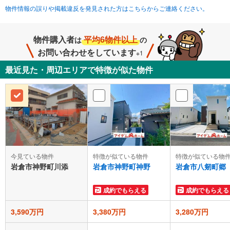
物件情報の誤りや掲載違反を発見された方はこちらからご連絡ください。
物件購入者
平均6物件以上
は
の
お問い合わせをしています
※1
最近見た・周辺エリアで特徴が似た物件
今見ている物件
特徴が似ている物件
特徴が似ている物
岩倉市神野町川添
岩倉市神野町神野
岩倉市八剱町郷
成約でもらえる
成約でもらえる
3,590万円
3,380万円
3,280万円