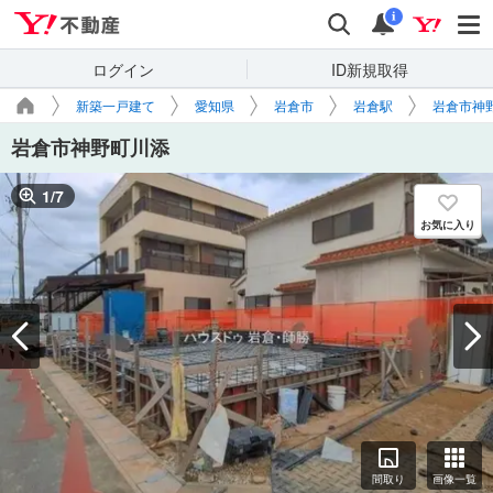
Yahoo!不動産
検索
通知
i
ログイン
ID新規取得
新築一戸建て
愛知県
岩倉市
岩倉駅
岩倉市神
岩倉市神野町川添
1
/
7
お気に入り
間取り
画像一覧