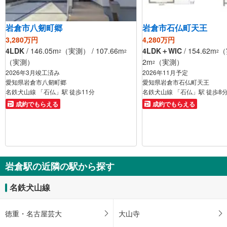
岩倉市八剱町郷
岩倉市石仏町天王
3,280万円
4,280万円
4LDK
/ 146.05m
（実測） / 107.66m
4LDK＋WIC
/ 154.62m
（
2
2
2
（実測）
2m
（実測）
2
2026年3月竣工済み
2026年11月予定
愛知県岩倉市八剱町郷
愛知県岩倉市石仏町天王
名鉄犬山線 「石仏」駅 徒歩11分
名鉄犬山線 「石仏」駅 徒歩8
成約でもらえる
成約でもらえる
岩倉駅の近隣の駅から探す
名鉄犬山線
徳重・名古屋芸大
大山寺