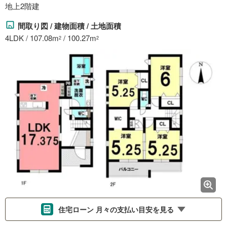
地上2階建
間取り図 / 建物面積 / 土地面積
4LDK / 107.08m
/ 100.27m
2
2
住宅ローン 月々の支払い目安を見る