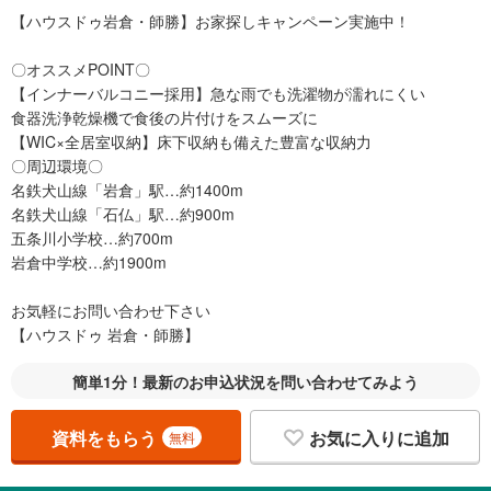
【ハウスドゥ岩倉・師勝】お家探しキャンペーン実施中！
〇オススメPOINT〇
【インナーバルコニー採用】急な雨でも洗濯物が濡れにくい
食器洗浄乾燥機で食後の片付けをスムーズに
【WIC×全居室収納】床下収納も備えた豊富な収納力
〇周辺環境〇
名鉄犬山線「岩倉」駅…約1400m
名鉄犬山線「石仏」駅…約900m
五条川小学校…約700m
岩倉中学校…約1900m
お気軽にお問い合わせ下さい
【ハウスドゥ 岩倉・師勝】
簡単1分！最新のお申込状況を問い合わせてみよう
資料をもらう
お気に入りに追加
無料