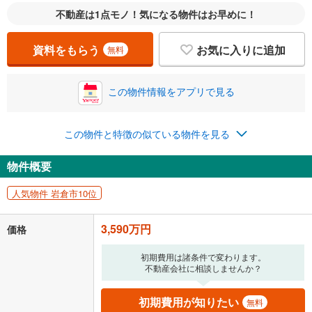
支払いの目安をシミュレーションすることができます。
不動産は1点モノ！気になる物件はお早めに！
％
金利
資料をもらう
お気に入りに追加
無料
この物件情報をアプリで見る
0.01%
14.99%
この物件と特徴の似ている物件を見る
返済期間
物件概要
一般的には最長35年まで借り入れ可能です。多くの金融機関
が完済時の年齢は80歳までを条件としています。
人気物件 岩倉市10位
万円
頭金
閉じる
3,590万円
価格
0万円
3,590万円
初期費用は諸条件で変わります。
不動産会社に相談しませんか？
自己資金から住宅購入にかけられる金額を入力してくださ
い。一般的には物件価格の2割までが目安です。
万円
初期費用が知りたい
ボーナス
無料
閉じる
/回