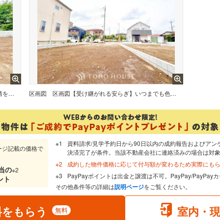
【光と影が織りなす美】時間ごとに表情を変える外観。
区画図
区画図【受け継がれる安らぎ】いつまでも色褪せない、洗練されたデザイン。
資料請求/見学予約日から90日以内の成約報告およびアン
ージ記載の価格で
決済完了が条件。当該不動産会社に連絡済みの場合は対
成約した物件価格に応じて付与額が変わるため実際にも
当
の
※2
PayPayポイントは出金と譲渡は不可。PayPay/PayP
ント
その他条件等の詳細は
説明ページ
をご覧ください。
料をもらう
室内・
無料