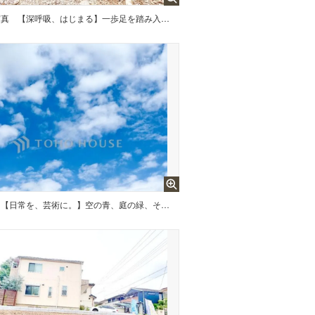
写真
【深呼吸、はじまる】一歩足を踏み入れれば、そこは心安らぐ聖域。青い空に映える佇まいが、家族の誇りとなる。大切な人と共に、四季の移ろいを慈しみながら、心豊かな暮らしをここから。
【日常を、芸術に。】空の青、庭の緑、そして温かな灯火。自然の彩りと調和する住まい。大切な人と食卓を囲み、語り合う。そんな当たり前の幸せが、より鮮やかに、より深く心に刻まれていく場所。