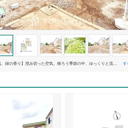
【そよぐ風、緑の香り】澄み切った空気。移ろう季節の中、ゆっくりと流れる時間を、大切な人と愛でる至福。幸せを噛みしめる穏やかな生活。
す