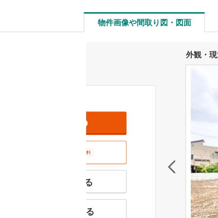
物件画像や間取り図・図面
外観・現
資料をもらう
無料
室内･現地を見学する
無料
特徴の似た物件を見る
お気に入りに追加する