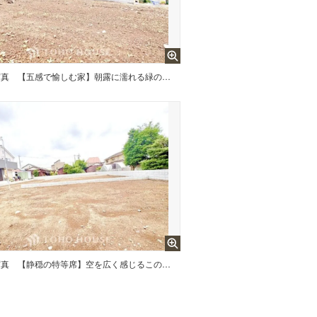
写真
【五感で愉しむ家】朝露に濡れる緑の香り、夕暮れに染まる空の色彩。季節が奏でる旋律をBGMに、大切な人と語らう贅沢。ただそこにいるだけで心がほどけていく、そんな優しさに満ちた至福の聖域です。
写真
【静穏の特等席】空を広く感じるこの場所で、心穏やかに過ごす。