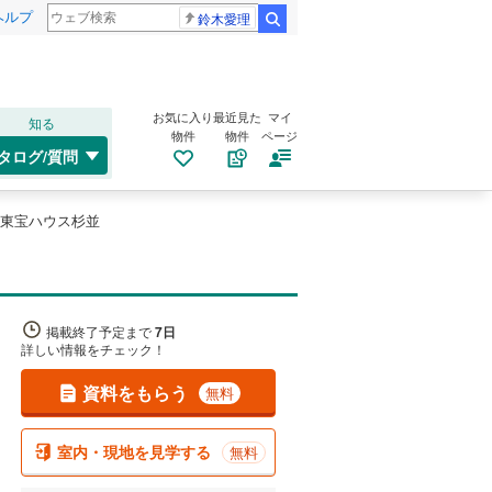
ヘルプ
鈴木愛理
検索
お気に入り
最近見た
マイ
知る
物件
物件
ページ
タログ/質問
東宝ハウス杉並
掲載終了予定まで
7日
詳しい情報をチェック！
資料をもらう
無料
室内・現地を見学する
無料