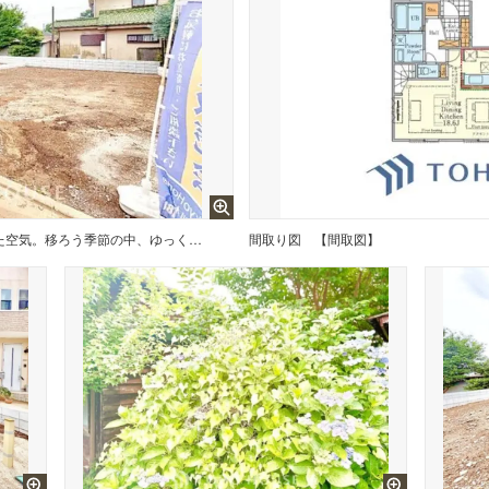
【そよぐ風、緑の香り】澄み切った空気。移ろう季節の中、ゆっくりと流れる時間を、大切な人と愛でる至福。幸せを噛みしめる穏やかな生活。
間取り図
【間取図】