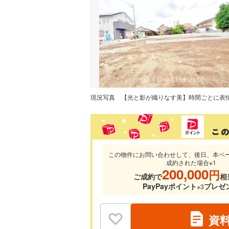
現況写真
この物件にお問い合わせして、後日、本ペ
成約された場合※1
200,000
円
ご成約で
相
PayPayポイント
プレゼ
※3
資