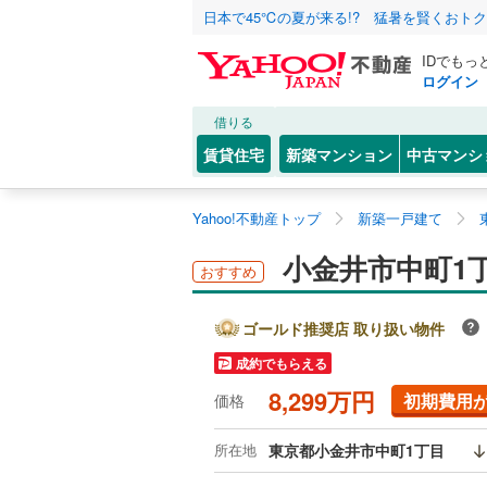
日本で45℃の夏が来る!? 猛暑を賢くおト
IDでもっ
ログイン
借りる
賃貸住宅
新築マンション
中古マンシ
Yahoo!不動産トップ
新築一戸建て
小金井市中町1
おすすめ
ゴールド推奨店 取り扱い物件
成約でもらえる
8,299万円
初期費用
価格
所在地
東京都小金井市中町1丁目