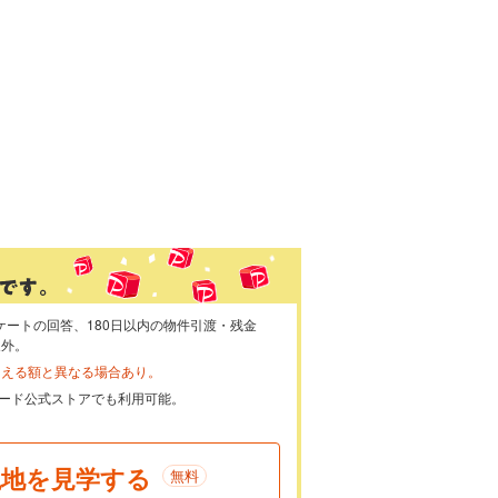
ケートの回答、180日以内の物件引渡・残金
象外。
らえる額と異なる場合あり。
ayカード公式ストアでも利用可能。
現地を見学する
無料