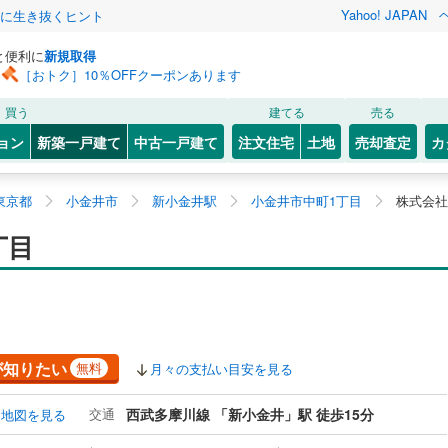
Yahoo! JAPAN
クに生き抜くヒント
と便利に
新規取得
［おトク］10％OFFクーポンあります
買う
建てる
売る
ョン
新築一戸建て
中古一戸建て
注文住宅
土地
売却査定
カ
東京都
小金井市
新小金井駅
小金井市中町1丁目
株式会社
丁目
が知りたい
無料
月々の支払い目安を見る
交通
西武多摩川線 「新小金井」駅 徒歩15分
地図を見る