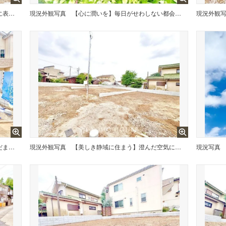
【光と影が織りなす美】時間ごとに表情を変える外観。柔らかな陽光が家族を包み込み、心地よい風が通り抜ける。都会の喧騒を忘れ、自分たちだけの贅沢な時を刻むための、静謐なる住まい。
現況外観写真
【心に潤いを】毎日がせわしない都会でゆっくりと流れる時間を感じたい
現況外観
【時を忘れる贅沢】窓から差し込む陽だまり、頬を撫でる涼やかな風。この家が叶えるのは、妥協のない安らぎ。移ろう季節を肌で感じながら、家族の絆を深める、温もりに満ちた至福の日常。
現況外観写真
【美しき静域に住まう】澄んだ空気に包まれ、静かに佇む邸宅。家路を急ぐのが楽しみになるような、品格ある佇まい。家族の笑顔を優しく包み、未来へと続く穏やかな日々を、この場所が約束します。
現況写真