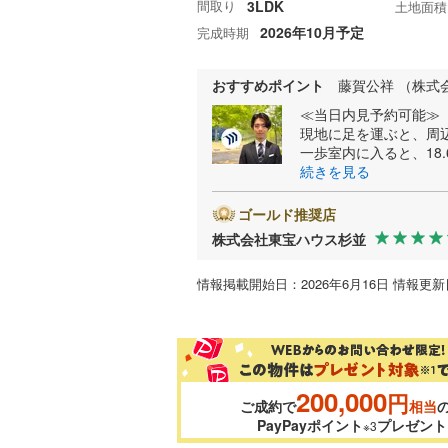
間取り
3LDK
土地面積
2026年10月予定
完成時期
おすすめポイント
藤賀公祥 （株式
≪当日内見予約可能≫
現地に足を運ぶと、周
一歩室内に入ると、18
続きを見る
ゴールド推奨店
株式会社東宝ハウス杉並
情報掲載開始日：2026年6月16日 情報更新日
200,000
円
ご成約で
相当
PayPayポイント
プレゼント
※3