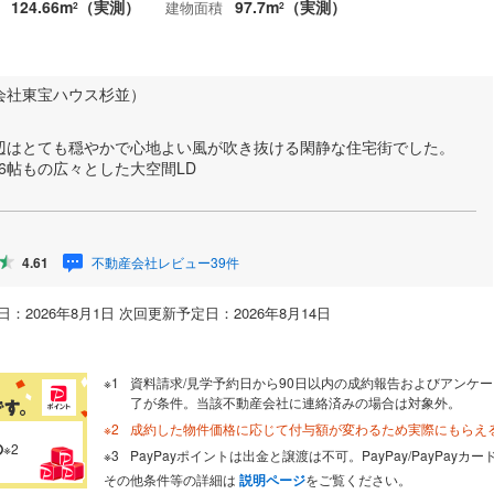
124.66m
（実測）
97.7m
（実測）
建物面積
2
2
会社東宝ハウス杉並）
辺はとても穏やかで心地よい風が吹き抜ける閑静な住宅街でした。
.6帖もの広々とした大空間LD
不動産会社レビュー39件
4.61
：2026年8月1日 次回更新予定日：2026年8月14日
資料請求/見学予約日から90日以内の成約報告およびアンケー
了が条件。当該不動産会社に連絡済みの場合は対象外。
成約した物件価格に応じて付与額が変わるため実際にもらえ
の
※2
PayPayポイントは出金と譲渡は不可。PayPay/PayPay
その他条件等の詳細は
説明ページ
をご覧ください。