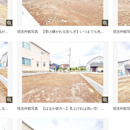
【感性を解き放つ場所】心地よい風が吹き抜け、緑の香りが鼻をくすぐる。自分らしく、自由な時間が流れる家。移ろう四季をインテリアの一部にしながら、心ゆくまで「住まう喜び」を堪能する。
現況外観写真
【受け継がれる安らぎ】いつまでも色褪せない、洗練されたデザイン。澄み切った空気の中で、家族の物語がゆっくりと動き出す。幸せを噛みしめ、大切な人と手を取り合って歩む、豊穣なる生活の舞台。
現況外観
【空】ここからは空が遠くまで見える。紺碧、曇天、茜色。心もともに映り変わる。東京にもあったんだ。こんな景色が・・・。
現況外観写真
【はるか彼方へ】見上げれば高い空。手を伸ばせば吸い込まれそうな突き抜ける空間。空が高いと気持ちも高揚する。しばらく忘れていた、空を楽しむ生活を始めませんか。
現況外観