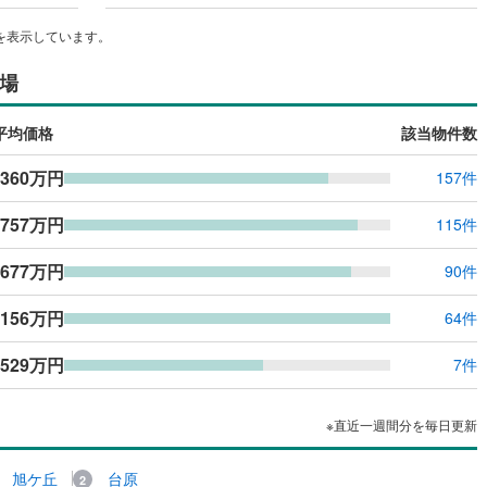
を表示しています。
場
平均価格
該当物件数
,360万円
157件
,757万円
115件
,677万円
90件
,156万円
64件
,529万円
7件
※直近一週間分を毎日更新
旭ケ丘
台原