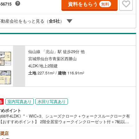
資料をもらう
-56715
無料
る様々なご質問はもちろん、ご購入時に気になる住宅ローン各種税金につ
も、誠心誠意ご説明させて頂きます。各店舗ではキッズスペースも完備！
契約、入居関連など
連れのご家族様で是非お越しください。営業時間:10:00～18:00（定休日
不動産会社をもっと見る（
全
5
社
）
水曜日※店舗により変動あり）現地のご案内も可能ですので、どうぞお気軽
能
（
0
）
問い合わせください！
応
仙山線 「北山」駅 徒歩29分 他
ン内見(相談)可
（
1
）
IT重説可
（
1
）
宮城県仙台市青葉区西勝山
4LDK/地上2階建
ン対応とは？
土地
227.51m
/
建物
116.91m
2
2
室内写真あり
水回り写真あり
る
すめポイント
68坪4LDK》*・WIC×3、シューズクローク＋ウォークスルークローク有
*【おすすめポイント】 2階全居室ウォークインクローゼット付＋7帖以上
とりのある室内 シューズクローク～ウォークスルークロークからリビング
がる便利な動線 駐車並列3台可能 バルコニー2カ所＋南側にお庭有り【周辺
奨店
・ウジエスーパー 中山店 徒歩11分（843m）・セブンイレブン 仙台桜