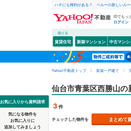
ハチにも権利がある？ ペルーの新しいルー
IDでもっ
ログイン
借りる
北海道
JR
北海道
東北本線
(
こだわり条件
設備
賃貸住宅
新築マンション
中古マンシ
仙石線
(
0
)
床暖房
（
仙台市
青葉区
旭ケ丘
(
(
1
6
東北
青森
大船渡線
(
駐車場2
太白区
川平
(
10
(
1
)
関東
東京
秋田新幹
Yahoo!不動産トップ
新築一戸建て
ＴＶモニ
三条町
(
3
宮城県のそのほ
石巻市
(
5
（
3
）
台原
(
6
)
信越・北陸
かの地域
新潟
地下鉄
仙台市青葉区西勝山の
仙台市地
白石市
(
1
配置、向き、
角五郎
(
3
多賀城市
東海
愛知
私鉄・その他
阿武隈急
お気に入りから資料請求
3
件
中山吉成
前道6m
栗原市
(
1
気になる物件を
近畿
大阪
錦ケ丘
平坦地
(
（
2
まとめて
チェックした物件を
お気に入りに
富谷市
(
2
追加してみましょう
水の森
(
2