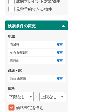
成約プレゼント対象物件
マ
3階建て以上
（
0
）
イ
見学予約できる物件
ペ
ー
ジ
に
検索条件の変更
保
存
地域
す
る
宮城県
変更
仙台市青葉区
変更
西勝山
変更
路線・駅
路線 未選択
変更
価格
下限なし
上限なし
~
価格未定を含む