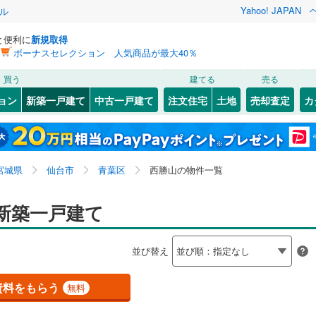
Yahoo! JAPAN
ル
と便利に
新規取得
ボーナスセレクション 人気商品が最大40％
検索条件を保存しました
買う
建てる
売る
0
)
常磐線
(
0
)
ョン
新築一戸建て
中古一戸建て
注文住宅
土地
売却査定
カ
この検索条件の新着物件通知は、
マイページ
から設定できます。
石巻線
(
0
)
0
）
オール電化
（
1
）
57
)
)
宮城野区
上愛子
(
34
(
90
)
)
岩手
宮城
秋田
山形
0
)
陸羽東線
(
0
)
台以上
（
3
）
ビルトインガレージ
（
0
）
57
)
泉区
国見
(
(
115
15
)
)
宮城県、仙台市青葉区、西勝山、価格未定を含む、建築
神奈川
埼玉
千葉
茨城
線
(
0
)
宮城県
仙台市
青葉区
西勝山の物件一覧
タ付インターホン
防犯カメラ
（
0
）
)
子平町
(
5
)
条件付き土地を含む、間取り未定を含む
1
)
塩竈市
(
16
)
高松
(
5
)
長野
富山
石川
福井
新築一戸建て
下鉄南北線
(
3
)
仙台市地下鉄東西線
(
0
)
)
名取市
(
45
)
建ち方、日当たり
)
中江
(
3
)
閉じる
閉じる
お気に入りリストを見る
お気に入りリストを見る
閉じる
閉じる
(
99
)
岩沼市
(
31
)
岐阜
静岡
三重
行
(
0
)
仙台空港アクセス線
(
0
)
検索条件を保存する
並び替え
以上
(
3
)
（
2
）
新坂町
角地
（
(
1
1
）
)
)
東松島市
(
7
)
マイページ
兵庫
京都
滋賀
奈良
2
)
）
東勝山
(
4
)
資料をもらう
無料
9
)
刈田郡蔵王町
(
0
)
)
みやぎ台
(
2
)