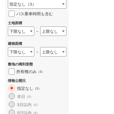
指定なし
（
3
）
バス乗車時間も含む
土地面積
下限なし
上限なし
~
建物面積
下限なし
上限なし
~
敷地の権利形態
所有権のみ
（
3
）
情報公開日
指定なし
（
3
）
本日
（
0
）
3日以内
（
0
）
5日以内
（
0
）