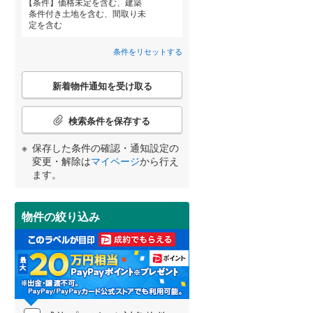
条件
価格未定を含む、建築
柴田郡柴田町
(
28
)
条件付き土地を含む、間取り未
吉成台
(
1
)
定を含む
亘理郡亘理町
(
4
)
愛子中央
(
7
)
条件をリセットする
宮城郡七ヶ浜町
(
8
)
こ
宮崎
鹿児島
沖縄
黒川郡大郷町
(
0
)
新着物件通知を受け取る
の
検
住宅性能評価付き
（
2
）
加美郡加美町
(
3
)
索
検索条件を保存する
条
牡鹿郡女川町
(
0
)
件
保存した条件の確認・通知設定の
する
る
条件をリセットする
条件をリセットする
条件をリセットする
条件をリセットする
条件をリセットする
条件をリセットする
で
変更・解除は
マイページ
から行え
通
ます。
知
を
受
物件の絞り込み
け
小学校まで1km以内
（
0
）
取
る
・
条
件
間取り変更可能
（
0
）
を