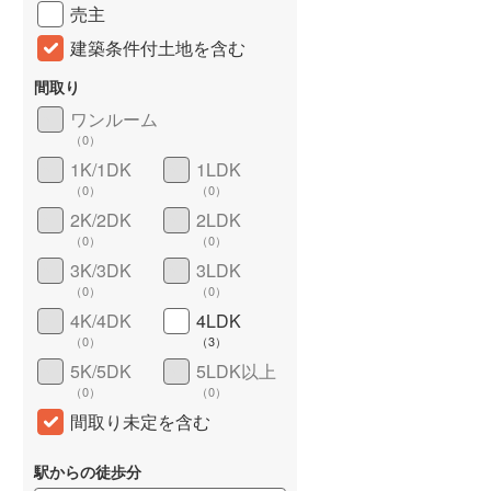
売主
建築条件付土地を含む
間取り
ワンルーム
（
0
）
1K/1DK
1LDK
（
0
）
（
0
）
2K/2DK
2LDK
（
0
）
（
0
）
詳しく見る
3K/3DK
3LDK
（
0
）
（
0
）
4K/4DK
4LDK
（
0
）
（
3
）
5K/5DK
5LDK以上
（
0
）
（
0
）
間取り未定を含む
駅からの徒歩分