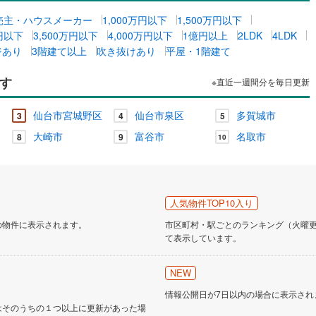
売主・ハウスメーカー
1,000万円以下
1,500万円以下
万円以下
3,500万円以下
4,000万円以下
1億円以上
2LDK
4LDK
ジあり
3階建て以上
吹き抜けあり
平屋・1階建て
す
※直近一週間分を毎日更新
仙台市宮城野区
仙台市泉区
多賀城市
3
4
5
大崎市
富谷市
名取市
8
9
10
人気物件TOP10入り
の物件に表示されます。
市区町村・駅ごとのランキング（火曜更新
て表示しています。
NEW
情報公開日が7日以内の場合に表示され
はそのうちの１つ以上に更新があった場