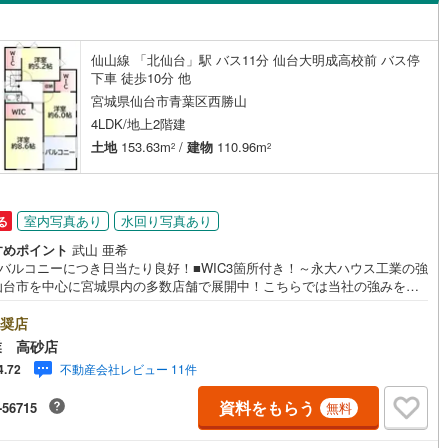
島根
岡山
広島
山口
河原町
(
7
)
柴田郡村田町
(
0
)
栗生
(
10
)
ダイニング15畳以上
崎町
(
0
)
伊具郡丸森町
(
0
)
香川
愛媛
高知
仙山線 「北仙台」駅 バス11分 仙台大明成高校前 バス停
愛子東
(
8
)
保存した条件を見る
下車 徒歩10分 他
元町
(
0
)
宮城郡松島町
(
0
)
宮城県仙台市青葉区西勝山
佐賀
長崎
熊本
大分
施工・品質・工法関連
府町
(
27
)
黒川郡大和町
(
19
)
4LDK/地上2階建
土地
153.63m
/
建物
110.96m
2
2
震、制震構造
設計住宅性能評価付き
衡村
(
1
)
加美郡色麻町
(
0
)
（
2
）
谷町
(
6
)
遠田郡美里町
(
1
)
この条件で検索する
この条件で検索する
この条件で検索する
この条件で検索する
この条件で検索する
この条件で検索する
市区町村以下を選択
市区町村を選択す
駅を選択する
室内写真あり
水回り写真あり
住宅
（
3
）
大規模（総区画数50戸以上）
る
三陸町
(
0
)
（
0
）
すめポイント
武山 亜希
面バルコニーにつき日当たり良好！■WIC3箇所付き！～永大ハウス工業の強
仙台市を中心に宮城県内の多数店舗で展開中！こちらでは当社の強みを大
つに分けてご紹介！1.＜豊富な不動産知識＞戸建・マンション・土地...と
を問わず不動産を取り扱っております。更に教育施設や商業施設、子育て
奨店
駅が始発駅
（
0
）
海まで2km以内
（
0
）
や行政などの地域情報を総合し、お客様により良い物件選びをして頂ける
業 高砂店
、しっかりとサポートさせて頂きます。2.＜経験豊富なスタッフ＞当社で
不動産会社レビュー 11件
4.72
購入】【売却】【引っ越し】【リフォーム】など住宅に関する様々なご質
全体
もちろん、ご購入時に気になる住宅ローン各種税金についても、誠心誠意
資料をもらう
-56715
無料
明させて頂きます。各店舗ではキッズスペースも完備！お子様連れのご家
（
0
）
バリアフリー住宅
（
1
）
是非お越しください。営業時間:10:00～18:00（定休日火・水曜日※店舗
り変動あり）現地のご案内も可能ですので、どうぞお気軽にお問い合わせ