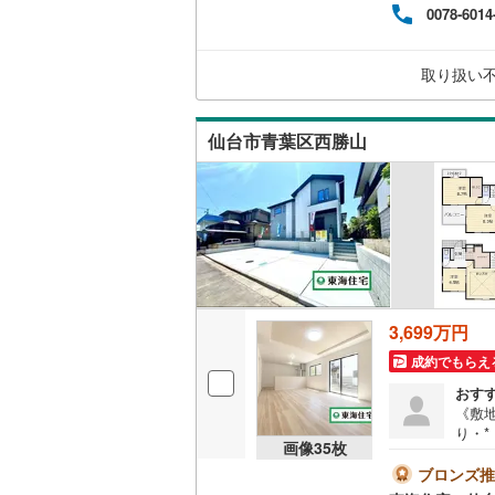
0078-6014
関す
いて
販売、価格、
お子様
取り扱い
火・
即入居可
にお
仙台市青葉区西勝山
オンライン対
オンライ
オンライ
3,699万円
成約でもらえ
おす
《敷地
り・
画像
35
枚
のゆ
へ繋
ブロンズ推
環境】