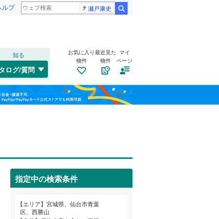
ヘルプ
瀬戸康史
検索
お気に入り
最近見た
マイ
知る
物件
物件
ページ
仙山線
(
3
)
タログ/質問
気仙沼線
(
0
)
トイレ２か所
（
3
）
若林区
上杉
(
1
(
)
64
)
福島
東北新幹線
(
0
)
太陽光発電システム
（
0
）
桜ケ丘
(
2
)
栃木
群馬
山梨
下愛子
(
1
)
気仙沼市
(
4
)
滝道
(
4
)
角田市
(
6
)
中山
(
8
)
登米市
(
2
)
指定中の検索条件
西勝山
南道路
(
（
3
2
)
）
大崎市
(
27
)
和歌山
福沢町
(
1
)
エリア
宮城県、仙台市青葉
刈田郡七ヶ宿町
(
0
)
区、西勝山
宮町
(
3
)