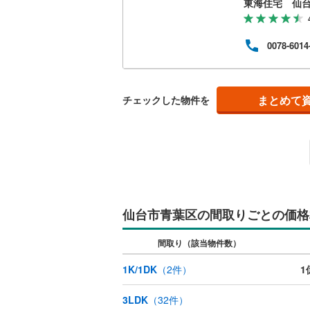
東海住宅 仙
ケ丘6
学校 
広々
0078-6014
ベッ
安】■
談（
お時
まとめて
チェックした物件を
仙台市青葉区の間取りごとの価格
間取り（該当物件数）
1K/1DK
（
2
件）
1
3LDK
（
32
件）