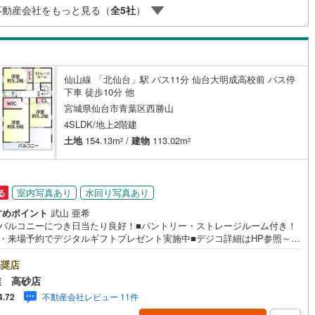
不動産会社をもっと見る（
全
5
社
）
け
（
0
）
平屋・1階建て
（
0
）
さい！
ルーム（納戸）
（
0
）
仙山線 「北仙台」駅 バス11分 仙台大明成高校前 バス停
下車 徒歩10分 他
ッチン
（
0
）
対面キッチン
（
3
）
宮城県仙台市青葉区西勝山
4SLDK/地上2階建
土地
154.13m
/
建物
113.02m
2
2
機あり
（
3
）
室内写真あり
水回り写真あり
る
庭
すめポイント
武山 亜希
面バルコニーにつき日当たり良好！■パントリー・ストレージルーム付き！
ッキあり
（
0
）
学・来場予約でデジタルギフトプレゼント実施中■デジコ詳細はHP参照～永
ウス工業の強み～仙台市を中心に宮城県内の多数店舗で展開中！こちらで
社の強みを大きく2つに分けてご紹介！1.＜豊富な不動産知識＞戸建・マン
奨店
ン・土地...と種別を問わず不動産を取り扱っております。更に教育施設や
業 高砂店
施設、子育て環境や行政などの地域情報を総合し、お客様により良い物件
インクローゼット
床下収納
（
3
）
不動産会社レビュー 11件
4.72
をして頂けるよう、しっかりとサポートさせて頂きます。2.＜経験豊富な
ッフ＞当社では【購入】【売却】【引っ越し】【リフォーム】など住宅に