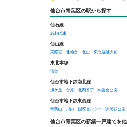
仙台市青葉区の駅から探す
仙石線
あおば通
仙山線
東照宮
北仙台
北山
東北福祉大前
東北本線
仙台
仙台市地下鉄南北線
旭ケ丘
台原
北四番丁
勾当台公園
仙台市地下鉄東西線
青葉山
川内
国際センター
大町西公園
仙台市青葉区の新築一戸建てを他