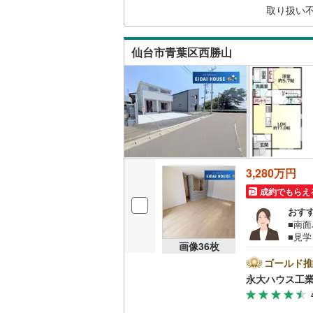
取り扱い
二世帯向
くだ
サービス
仙台市青葉区西勝山
キッチン
独立型キ
浴室
浴室乾燥
3,280万円
成約でもらえ
バルコニー、
おす
■南
ウッドデ
■見
画像
36
枚
大ハ
は当
収納
ゴールド推
ショ
永大ハウス工
商業
ウォーク
選び
（
3
）
スタ