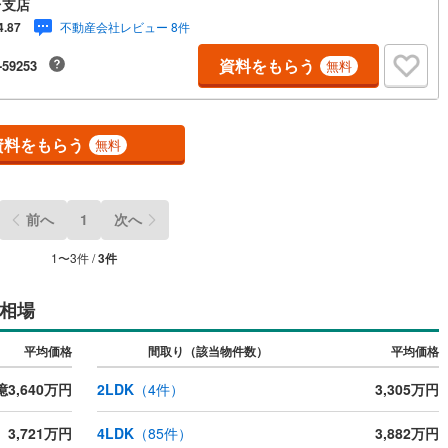
台支店
丁目店 徒歩12分（966m）・川平小学校 徒歩18分（1372m）・中山中
不動産会社レビュー 8件
4.87
徒歩9分（666m）・北山駅 徒歩29分（2300m）【仙台支店について 】
キッズスペース＆おもちゃ充実 彡 駐車場、授乳室、オムツ交換台、ベビー
資料をもらう
-59253
無料
ド完備！ お子様のいるご家族も安心してお越しください 【所要時間の目
現地物件見学（60分～）■物件探しのご相談（30分～）■資金計画のご相
45分～）≫他社さま掲載の物件もご案内可能 ※お客様のご都合に合わせて
間調整致します！
資料をもらう
無料
前へ
1
次へ
1
〜
3
件 /
3
件
相場
平均価格
間取り（該当物件数）
平均価格
億3,640万円
2LDK
（
4
件）
3,305万円
3,721万円
4LDK
（
85
件）
3,882万円