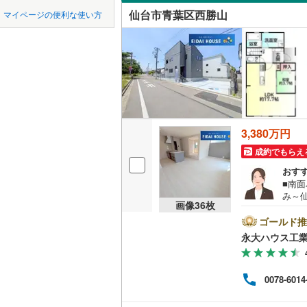
中国
LD
鳥取
柴田郡大
仙台市青葉区西勝山
マイページの便利な使い方
折立
(
1
)
リビング
柴田郡川
四国
徳島
落合
(
3
)
（
3
）
亘理郡山
九州・沖縄
福岡
構造・規模・
宮城郡利
耐震、免
黒川郡大
（
1
）
3,380万円
遠田郡涌
0
0
0
0
0
0
該当物件
該当物件
該当物件
該当物件
該当物件
該当物件
件
件
件
件
件
件
長期優良
成約でもらえ
本吉郡南
おす
■南
み～
立地
画像
36
枚
きく2
種別
ゴールド推
最寄りの
環境
永大ハウス工
よう
は【
間取り、居室
問は
0078-6014
ご説
吹き抜け
族様で
によ