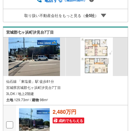
連れのご家族様で是非お越しください。営業時間:10:00～1
8:00（定休日火・水曜日※店舗により変動あり）現地のご案
取り扱い不動産会社をもっと見る（
全
5
社
）
内も可能ですので、どうぞお気軽にお問い合わせくださ
い！
宮城郡七ヶ浜町汐見台7丁目
仙石線 「東塩釜」駅 徒歩81分
宮城県宮城郡七ヶ浜町汐見台7丁目
3LDK / 地上2階建
土地
129.73m
/
建物
98m
2
2
2,480万円
成約でもらえる