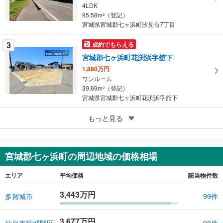
4LDK
る
95.58m
（登記）
2
宮城県宮城郡七ヶ浜町汐見台7丁目
3
成約でもらえる
宮城郡七ヶ浜町花渕浜字舘下
1,880万円
ワンルーム
39.69m
（登記）
2
宮城県宮城郡七ヶ浜町花渕浜字舘下
5
もっと見る
成約でもらえる
宮城郡七ヶ浜町花渕浜字舘下
1,780万円
ワンルーム
宮城郡七ヶ浜町の周辺地域の価格相場
32.4m
（登記）
2
宮城県宮城郡七ヶ浜町花渕浜字舘下
エリア
平均価格
該当物件数
3,443万円
多賀城市
99件
3,677万円