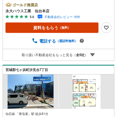
地...と種別を問わず不動産を取り扱っております。更に教
ゴールド推奨店
育施設や商業施設、子育て環境や行政などの地域情報を総
永大ハウス工業 仙台本店
合し、お客様により良い物件選びをして頂けるよう、しっ
5.0
不動産会社レビュー 16件
かりとサポートさせて頂きます。2.＜経験豊富なスタッフ
＞当社では【購入】【売却】【引っ越し】【リフォーム】
資料をもらう
（無料）
など住宅に関する様々なご質問はもちろん、ご購入時に気
になる住宅ローン各種税金についても、誠心誠意ご説明さ
せて頂きます。各店舗ではキッズスペースも完備！お子様
電話する
（通話料無料）
連れのご家族様で是非お越しください。営業時間:10:00～1
8:00（定休日火・水曜日※店舗により変動あり）現地のご案
取り扱い不動産会社をもっと見る（
全
5
社
）
内も可能ですので、どうぞお気軽にお問い合わせくださ
い！
宮城郡七ヶ浜町汐見台7丁目
仙石線 「東塩釜」駅 徒歩81分