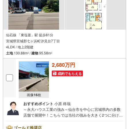
仙石線 「東塩釜」駅 徒歩81分
宮城県宮城郡七ヶ浜町汐見台7丁目
4LDK / 地上2階建
土地
130.88m
/
建物
95.58m
2
2
2,680万円
成約でもらえる
画像
16
枚
おすすめポイント
小原 柊哉
～永大ハウス工業の強み～仙台市を中心に宮城県内の多数
店舗で展開中！こちらでは当社の強みを大きく2つに分けて
ご紹介！1.＜豊富な不動産知識＞戸建・マンション・土
地...と種別を問わず不動産を取り扱っております。更に教
ゴールド推奨店