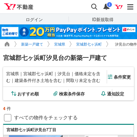
Yahoo!不動産
検索
通知
i
ログイン
ID新規取得
新築一戸建て
宮城県
宮城郡七ヶ浜町
汐見台の物件
宮城郡七ヶ浜町汐見台の新築一戸建て
宮城県｜宮城郡七ヶ浜町｜汐見台｜価格未定を含
条件変更
む｜建築条件付き土地を含む｜間取り未定を含む
おすすめ順
検索条件保存
通知設定
4
件
すべての物件をチェックする
宮城郡七ヶ浜町汐見台7丁目