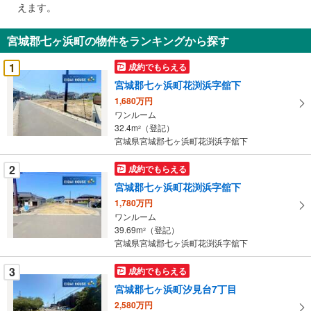
えます。
通
知
宮城郡七ヶ浜町の物件をランキングから探す
を
受
1
成約でもらえる
け
宮城郡七ヶ浜町花渕浜字舘下
取
1,680万円
る
ワンルーム
・
32.4m
（登記）
2
条
宮城県宮城郡七ヶ浜町花渕浜字舘下
件
を
2
成約でもらえる
マ
宮城郡七ヶ浜町花渕浜字舘下
イ
1,780万円
ペ
ワンルーム
ー
39.69m
（登記）
2
宮城県宮城郡七ヶ浜町花渕浜字舘下
ジ
に
3
成約でもらえる
保
宮城郡七ヶ浜町汐見台7丁目
存
す
2,580万円