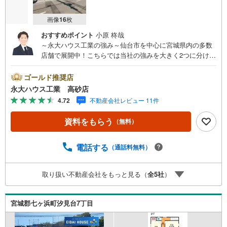
画像
16
枚
おすすめポイント
小原 柊哉
～永大ハウス工業の強み～仙台市を中心に宮城県内の多数
店舗で展開中！こちらでは当社の強みを大きく2つに分けて
ご紹介！1.＜豊富な不動産知識＞戸建・マンション・土
地...と種別を問わず不動産を取り扱っております。更に教
ゴールド推奨店
育施設や商業施設、子育て環境や行政などの地域情報を総
永大ハウス工業 高砂店
合し、お客様により良い物件選びをして頂けるよう、しっ
4.72
不動産会社レビュー 11件
かりとサポートさせて頂きます。2.＜経験豊富なスタッフ
＞当社では【購入】【売却】【引っ越し】【リフォーム】
資料をもらう
（無料）
など住宅に関する様々なご質問はもちろん、ご購入時に気
になる住宅ローン各種税金についても、誠心誠意ご説明さ
せて頂きます。各店舗ではキッズスペースも完備！お子様
電話する
（通話料無料）
連れのご家族様で是非お越しください。営業時間:10:00～1
8:00（定休日火・水曜日※店舗により変動あり）現地のご案
取り扱い不動産会社をもっと見る（
全
5
社
）
内も可能ですので、どうぞお気軽にお問い合わせくださ
い！
宮城郡七ヶ浜町汐見台7丁目