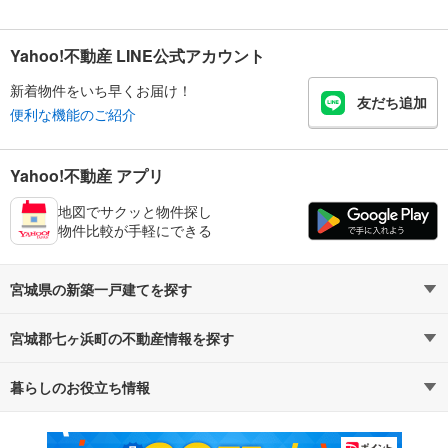
Yahoo!不動産 LINE公式アカウント
新着物件をいち早くお届け！
友だち追加
便利な機能のご紹介
Yahoo!不動産 アプリ
地図でサクッと物件探し
物件比較が手軽にできる
宮城県の新築一戸建てを探す
宮城郡七ヶ浜町の不動産情報を探す
路線・駅から探す
地域から探す
暮らしのお役立ち情報
不動産・住宅
賃貸住宅
通勤・通学時間から探す
地図から探す
マンションカタログ
教えて！住まいの先生
新築マンション
中古マンション