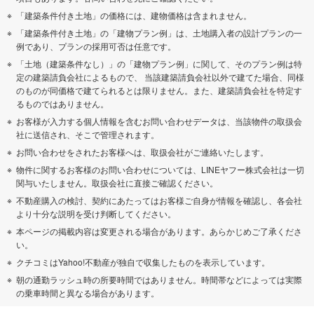
「建築条件付き土地」の価格には、建物価格は含まれません。
「建築条件付き土地」の「建物プラン例」は、土地購入者の設計プランの一
例であり、プランの採用可否は任意です。
「土地（建築条件なし）」の「建物プラン例」に関して、そのプラン例は特
定の建築請負会社によるもので、 当該建築請負会社以外で建てた場合、同様
のものが同価格で建てられるとは限りません。また、建築請負会社を特定す
るものではありません。
お客様が入力する個人情報を含むお問い合わせデータは、当該物件の取扱会
社に送信され、そこで管理されます。
お問い合わせをされたお客様へは、取扱会社がご連絡いたします。
物件に関するお客様のお問い合わせについては、LINEヤフー株式会社は一切
関与いたしません。取扱会社に直接ご確認ください。
不動産購入の検討、契約にあたってはお客様ご自身が情報を確認し、各会社
より十分な説明を受け判断してください。
本ページの掲載内容は変更される場合があります。あらかじめご了承くださ
い。
クチコミはYahoo!不動産が独自で収集したものを表示しています。
朝の通勤ラッシュ時の所要時間ではありません。時間帯などによっては実際
の乗車時間と異なる場合があります。