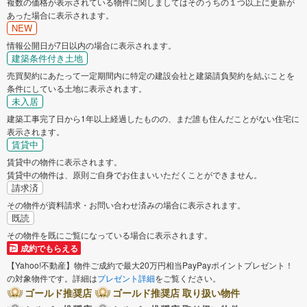
複数の価格が表示されている物件に関しましてはそのうちの１つ以上に更新が
あった場合に表示されます。
NEW
情報公開日が7日以内の場合に表示されます。
建築条件付き土地
売買契約にあたって一定期間内に特定の建設会社と建築請負契約を結ぶことを
条件にしている土地に表示されます。
未入居
建築工事完了日から1年以上経過したものの、まだ誰も住んだことがない住宅に
表示されます。
賃貸中
賃貸中の物件に表示されます。
賃貸中の物件は、原則ご自身でお住まいいただくことができません。
請求済
その物件が資料請求・お問い合わせ済みの場合に表示されます。
既読
その物件を既にご覧になっている場合に表示されます。
成約でもらえる
【Yahoo!不動産】物件ご成約で最大20万円相当PayPayポイントプレゼント！
の対象物件です。詳細は
プレゼント詳細
をご覧ください。
ゴールド推奨店
ゴールド推奨店 取り扱い物件