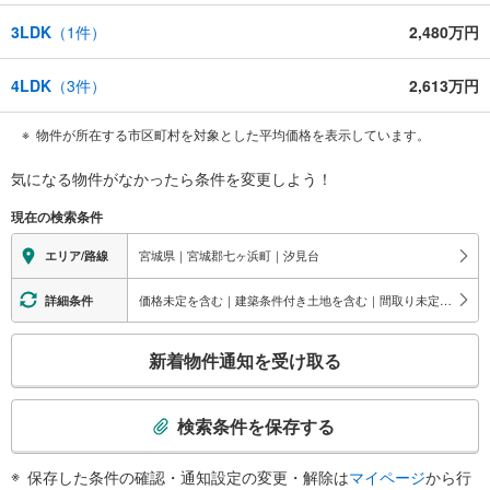
3LDK
（
1
件）
2,480万円
4LDK
（
3
件）
2,613万円
物件が所在する市区町村を対象とした平均価格を表示しています。
気になる物件がなかったら
条件を変更しよう！
現在の検索条件
宮城県｜宮城郡七ヶ浜町｜汐見台
エリア/路線
価格未定を含む｜建築条件付き土地を含む｜間取り未定を含む
詳細条件
こ
新着物件通知を受け取る
の
検
索
検索条件を保存する
条
件
保存した条件の確認・通知設定の変更・解除は
マイページ
から行
で