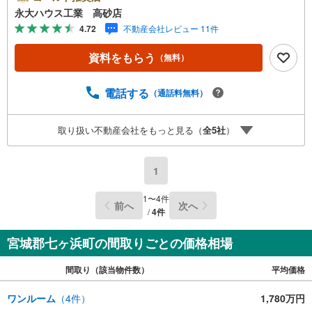
育施設や商業施設、子育て環境や行政などの地域情報を総
永大ハウス工業 高砂店
合し、お客様により良い物件選びをして頂けるよう、しっ
4.72
不動産会社レビュー 11件
かりとサポートさせて頂きます。2.＜経験豊富なスタッフ
＞当社では【購入】【売却】【引っ越し】【リフォーム】
資料をもらう
（無料）
など住宅に関する様々なご質問はもちろん、ご購入時に気
になる住宅ローン各種税金についても、誠心誠意ご説明さ
せて頂きます。各店舗ではキッズスペースも完備！お子様
電話する
（通話料無料）
連れのご家族様で是非お越しください。営業時間:10:00～1
8:00（定休日火・水曜日※店舗により変動あり）現地のご案
取り扱い不動産会社をもっと見る（
全
5
社
）
内も可能ですので、どうぞお気軽にお問い合わせくださ
い！
1
1
〜
4
件
前へ
次へ
/
4
件
宮城郡七ヶ浜町の間取りごとの価格相場
間取り（該当物件数）
平均価格
ワンルーム
（
4
件）
1,780万円