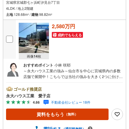
宮城県宮城郡七ヶ浜町汐見台7丁目
4LDK / 地上2階建
土地
128.68m
/
建物
98.82m
2
2
2,580万円
成約でもらえる
画像
14
枚
おすすめポイント
小林 咲耶
～永大ハウス工業の強み～仙台市を中心に宮城県内の多数
店舗で展開中！こちらでは当社の強みを大きく2つに分けて
ご紹介！1.＜豊富な不動産知識＞戸建・マンション・土
地...と種別を問わず不動産を取り扱っております。更に教
ゴールド推奨店
育施設や商業施設、子育て環境や行政などの地域情報を総
永大ハウス工業 愛子店
合し、お客様により良い物件選びをして頂けるよう、しっ
4.66
不動産会社レビュー 18件
かりとサポートさせて頂きます。2.＜経験豊富なスタッフ
＞当社では【購入】【売却】【引っ越し】【リフォーム】
資料をもらう
（無料）
など住宅に関する様々なご質問はもちろん、ご購入時に気
になる住宅ローン各種税金についても、誠心誠意ご説明さ
せて頂きます。各店舗ではキッズスペースも完備！お子様
電話する
（通話料無料）