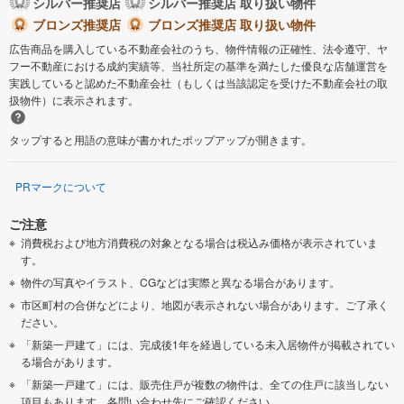
シルバー推奨店
シルバー推奨店 取り扱い物件
ブロンズ推奨店
ブロンズ推奨店 取り扱い物件
広告商品を購入している不動産会社のうち、物件情報の正確性、法令遵守、ヤ
フー不動産における成約実績等、当社所定の基準を満たした優良な店舗運営を
実践していると認めた不動産会社（もしくは当該認定を受けた不動産会社の取
扱物件）に表示されます。
タップすると用語の意味が書かれたポップアップが開きます。
PRマークについて
ご注意
消費税および地方消費税の対象となる場合は税込み価格が表示されていま
す。
物件の写真やイラスト、CGなどは実際と異なる場合があります。
市区町村の合併などにより、地図が表示されない場合があります。ご了承く
ださい。
「新築一戸建て」には、完成後1年を経過している未入居物件が掲載されてい
る場合があります。
「新築一戸建て」には、販売住戸が複数の物件は、全ての住戸に該当しない
項目もあります。各問い合わせ先にご確認ください。