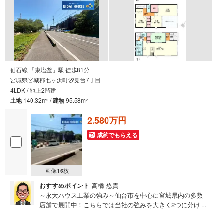
仙石線 「東塩釜」駅 徒歩81分
宮城県宮城郡七ヶ浜町汐見台7丁目
4LDK / 地上2階建
土地
140.32m
/
建物
95.58m
2
2
2,580万円
成約でもらえる
画像
16
枚
おすすめポイント
高橋 悠貴
～永大ハウス工業の強み～仙台市を中心に宮城県内の多数
店舗で展開中！こちらでは当社の強みを大きく2つに分けて
ご紹介！1.＜豊富な不動産知識＞戸建・マンション・土