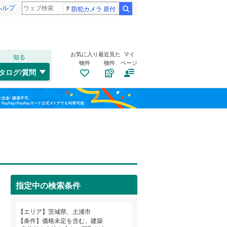
ヘルプ
防犯カメラ 原付
検索
お気に入り
最近見た
マイ
知る
物件
物件
ページ
水郡線
(
0
)
タログ/質問
鹿島線
(
0
)
トイレ２か所
（
0
）
土浦市
生田町
(
(
96
3
)
)
福島
太陽光発電システム
（
0
）
結城市
神立町
(
(
3
12
)
)
栃木
群馬
山梨
常総市
小松
(
5
(
)
17
)
関東鉄道常総線
(
0
)
北茨城市
下高津
(
5
(
)
1
)
つくばエクスプレス
(
0
)
牛久市
並木
(
1
(
)
33
)
指定中の検索条件
鹿嶋市
右籾
南道路
(
2
(
（
)
13
0
）
)
和歌山
常陸大宮市
西根南
(
1
)
(
6
)
エリア
茨城県、土浦市
条件
価格未定を含む、建築
坂東市
烏山
(
2
(
)
9
)