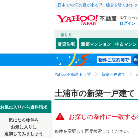
日本で45℃の夏が来る!? 猛暑を賢くおト
IDでもっ
ログイン
借りる
北海道
JR
北海道
東北本線
(
こだわり条件
設備
賃貸住宅
新築マンション
中古マンシ
水戸線
(
0
)
床暖房
（
水戸市
天川
(
4
(
)
9
東北
青森
駐車場2
古河市
乙戸
(
1
(
)
6
常磐線（
関東
東京
Yahoo!不動産トップ
新築一戸建て
ＴＶモニ
龍ケ崎市
木田余
(
2
（
0
）
私鉄・その他
真岡鐵道
(
常陸太田
桜ケ丘町
信越・北陸
新潟
土浦市の新築一戸建て
鹿島臨海
配置、向き、
笠間市
都和
(
1
(
)
1
東海
愛知
お気に入りから資料請求
つくば市
文京町
前道6m
(
5
お探しの条件に一致する
気になる物件を
近畿
大阪
潮来市
港町
平坦地
(
1
(
（
)
0
お気に入りに
条件を変更して再度検索してください。
追加してみましょう
那珂市
荒川沖西
(
1