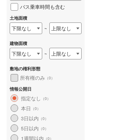
バス乗車時間も含む
土地面積
下限なし
上限なし
~
建物面積
下限なし
上限なし
~
敷地の権利形態
所有権のみ
（
0
）
情報公開日
指定なし
（
0
）
本日
（
0
）
3日以内
（
0
）
5日以内
（
0
）
1週間以内
（
0
）