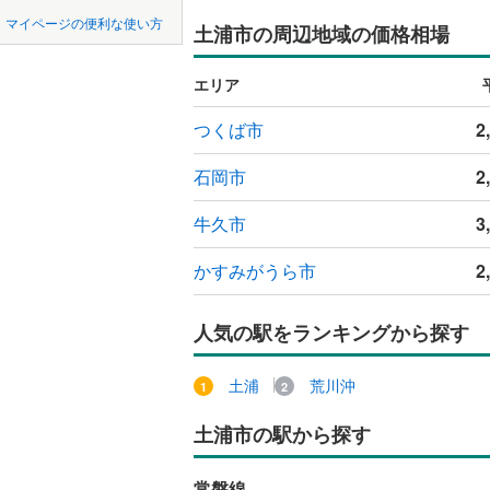
中国
LD
鳥取
マイページの便利な使い方
土浦市の周辺地域の価格相場
稲敷市
板谷
(
2
(
)
0
リビング
四国
徳島
神栖市
永国東町
(
6
（
0
）
エリア
つくばみ
九州・沖縄
福岡
つくば市
2
構造・規模・
東茨城郡
耐震、免
石岡市
2
久慈郡大
（
0
）
牛久市
3
0
0
0
0
0
0
該当物件
該当物件
該当物件
該当物件
該当物件
該当物件
件
件
件
件
件
件
稲敷郡河
長期優良
かすみがうら市
2
猿島郡境
立地
人気の駅をランキングから探す
最寄りの
土浦
荒川沖
間取り、居室
土浦市の駅から探す
吹き抜け
常磐線