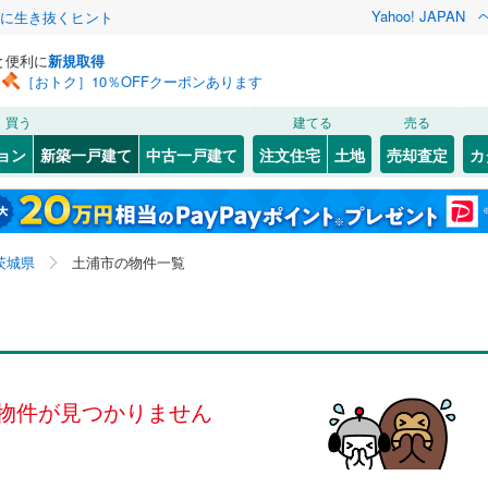
Yahoo! JAPAN
クに生き抜くヒント
と便利に
新規取得
［おトク］10％OFFクーポンあります
検索条件を保存しました
買う
建てる
売る
0
)
常磐線
(
0
)
ョン
新築一戸建て
中古一戸建て
注文住宅
土地
売却査定
カ
この検索条件の新着物件通知は、
マイページ
から設定できます。
湘南新宿ライン（宇都宮～逗子）
0
）
オール電化
（
0
）
2
)
日立市
荒川沖
(
(
41
1
)
)
岩手
宮城
秋田
山形
(
0
)
台以上
（
0
）
ビルトインガレージ
（
0
）
5
)
石岡市
上高津
(
(
33
2
)
)
各駅停車）
(
0
)
茨城県、土浦市、価格未定を含む、建築条件付き土地を
神奈川
埼玉
千葉
茨城
茨城県
土浦市の物件一覧
タ付インターホン
防犯カメラ
（
0
）
(
)
15
)
下妻市
小岩田東
(
14
(
4
)
)
含む、間取り未定を含む
0
)
関東鉄道竜ケ崎線
(
0
)
市
(
5
(
)
6
)
高萩市
桜町
(
1
(
)
6
)
長野
富山
石川
福井
鉄道大洗鹿島線
(
0
)
ひたちなか海浜鉄道湊線
(
0
)
建ち方、日当たり
7
)
取手市
中高津
(
(
55
3
)
)
閉じる
閉じる
お気に入りリストを見る
お気に入りリストを見る
閉じる
閉じる
岐阜
静岡
三重
検索条件を保存する
以上
(
)
58
（
)
0
）
ひたちなか市
真鍋
角地
(
（
3
0
)
）
(
81
)
物件が見つかりません
マイページ
兵庫
京都
滋賀
奈良
0
)
）
守谷市
中村南
(
(
25
12
)
)
0
(
3
)
)
筑西市
神立東
(
(
6
4
)
)