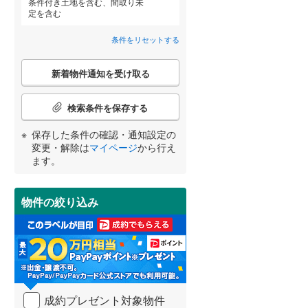
条件付き土地を含む、間取り未
定を含む
桜川市
木田余西台
(
0
)
(
8
)
条件をリセットする
鉾田市
(
1
)
こ
東茨城郡茨城町
(
10
)
新着物件通知を受け取る
宮崎
鹿児島
沖縄
の
検
那珂郡東海村
(
15
)
索
検索条件を保存する
住宅性能評価付き
（
0
）
条
稲敷郡阿見町
(
16
)
件
保存した条件の確認・通知設定の
で
する
る
変更・解除は
マイページ
から行え
条件をリセットする
条件をリセットする
条件をリセットする
条件をリセットする
条件をリセットする
条件をリセットする
猿島郡五霞町
(
0
)
通
ます。
知
を
受
物件の絞り込み
け
取
小学校まで1km以内
（
0
）
る
・
条
件
を
間取り変更可能
（
0
）
成約プレゼント対象物件
マ