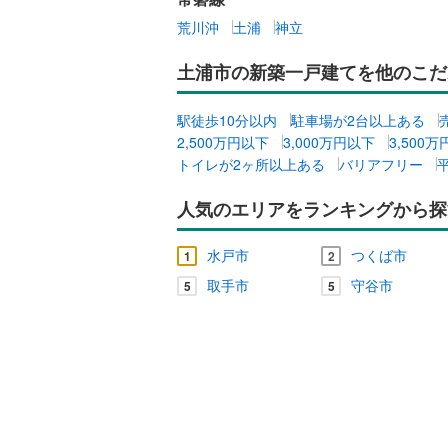
二世帯向
荒川沖
土浦
神立
サービス
土浦市の新築一戸建てを他のこだ
キッチン
駅徒歩10分以内
駐車場が2台以上ある
2,500万円以下
3,000万円以下
3,500
独立型キ
トイレが2ヶ所以上ある
バリアフリー
浴室
人気のエリアをランキングから探
浴室乾燥
水戸市
つくば市
1
2
取手市
守谷市
バルコニー、
5
5
ウッドデ
収納
ウォーク
（
0
）