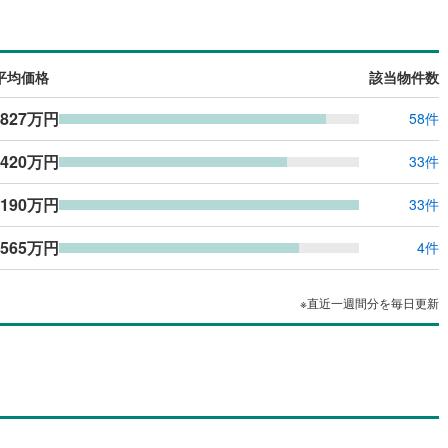
島根
岡山
広島
山口
)
かすみがうら市
木田余東台
(
2
)
(
4
)
ダイニング15畳以上
香川
愛媛
高知
(
)
1
)
行方市
(
0
)
保存した条件を見る
平均価格
該当物件数
らい市
(
23
)
小美玉市
(
26
)
佐賀
長崎
熊本
大分
,827万円
58件
施工・品質・工法関連
大洗町
(
1
)
東茨城郡城里町
(
7
)
震、制震構造
設計住宅性能評価付き
,420万円
33件
子町
(
0
)
稲敷郡美浦村
(
0
)
（
0
）
,190万円
33件
この条件で検索する
この条件で検索する
この条件で検索する
この条件で検索する
この条件で検索する
この条件で検索する
市区町村以下を選択
市区町村を選択す
駅を選択する
内町
(
0
)
結城郡八千代町
(
0
)
住宅
（
0
）
大規模（総区画数50戸以上）
,565万円
（
0
）
4件
町
(
1
)
北相馬郡利根町
(
0
)
※直近一週間分を毎日更新
駅が始発駅
（
0
）
海まで2km以内
（
0
）
全体
（
0
）
バリアフリー住宅
（
0
）