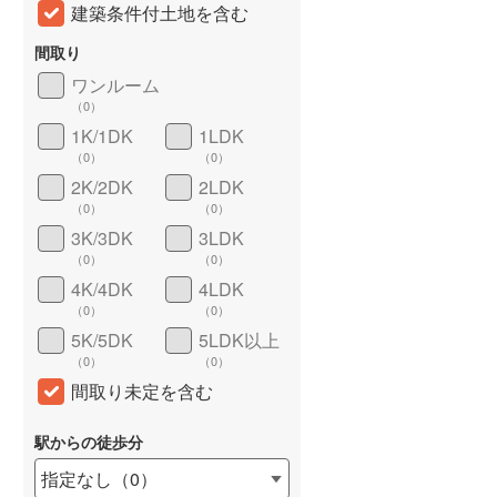
建築条件付土地を含む
間取り
ワンルーム
（
0
）
1K/1DK
1LDK
（
0
）
（
0
）
2K/2DK
2LDK
（
0
）
（
0
）
3K/3DK
3LDK
詳しく見る
（
0
）
（
0
）
4K/4DK
4LDK
（
0
）
（
0
）
5K/5DK
5LDK以上
（
0
）
（
0
）
間取り未定を含む
駅からの徒歩分
指定なし
（
0
）