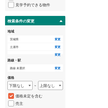
イ
3階建て以上
（
0
）
見学予約できる物件
ペ
ー
ジ
に
検索条件の変更
保
存
地域
す
る
茨城県
変更
土浦市
変更
変更
路線・駅
路線 未選択
変更
価格
下限なし
上限なし
~
価格未定を含む
売主