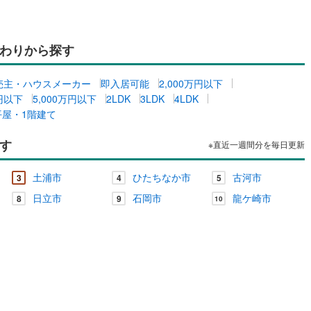
け
（
0
）
平屋・1階建て
（
0
）
ルーム（納戸）
（
0
）
わりから探す
売主・ハウスメーカー
即入居可能
2,000万円以下
万円以下
5,000万円以下
2LDK
3LDK
4LDK
ッチン
（
0
）
対面キッチン
（
0
）
平屋・1階建て
す
※直近一週間分を毎日更新
機あり
（
0
）
土浦市
ひたちなか市
古河市
3
4
5
日立市
石岡市
龍ケ崎市
庭
8
9
10
ッキあり
（
0
）
インクローゼット
床下収納
（
0
）