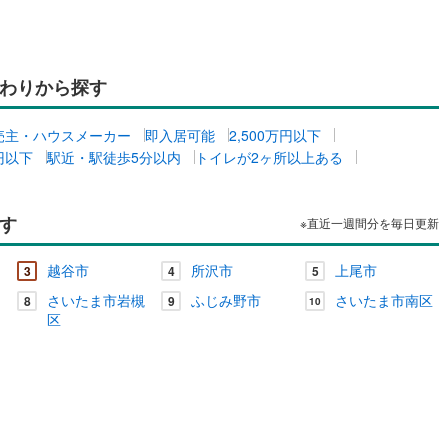
わりから探す
売主・ハウスメーカー
即入居可能
2,500万円以下
万円以下
駅近・駅徒歩5分以内
トイレが2ヶ所以上ある
す
※直近一週間分を毎日更新
越谷市
所沢市
上尾市
3
4
5
さいたま市岩槻
ふじみ野市
さいたま市南区
8
9
10
区