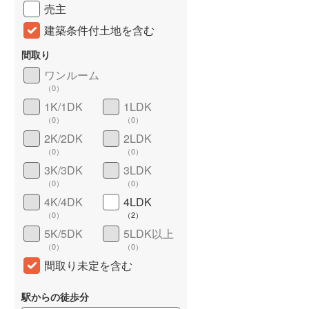
売主
建築条件付土地を含む
間取り
ワンルーム
（
0
）
1K/1DK
1LDK
（
0
）
（
0
）
2K/2DK
2LDK
（
0
）
（
0
）
詳しく見る
3K/3DK
3LDK
（
0
）
（
0
）
4K/4DK
4LDK
（
0
）
（
2
）
5K/5DK
5LDK以上
（
0
）
（
0
）
間取り未定を含む
駅からの徒歩分