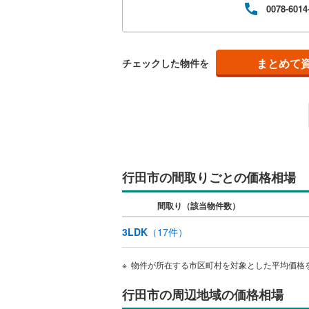
0078-6014
明い
販売、価格、
即入居可
まとめて
チェックした物件を
オンライン対
オンライ
オンライ
行田市の間取りごとの価格相場
間取り（該当物件数）
3LDK
（
17
件）
物件が所在する市区町村を対象とした平均価格
行田市の周辺地域の価格相場