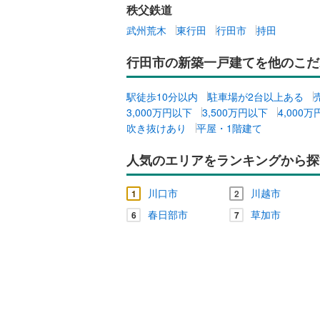
秩父鉄道
武州荒木
東行田
行田市
持田
行田市の新築一戸建てを他のこだ
駅徒歩10分以内
駐車場が2台以上ある
3,000万円以下
3,500万円以下
4,000
吹き抜けあり
平屋・1階建て
人気のエリアをランキングから探
川口市
川越市
1
2
春日部市
草加市
6
7