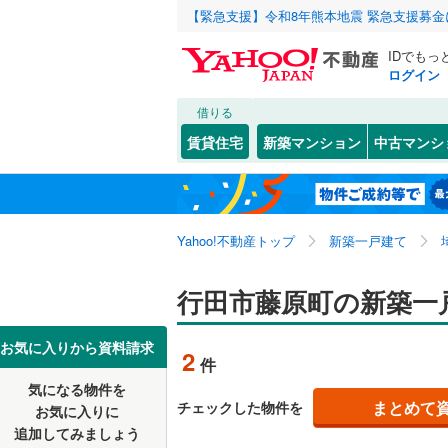
【緊急支援】令和8年熊本地震 緊急支援募
IDでもっ
ログイン
借りる
北海道
JR
北海道
東北本線
(
こだわり条件
設備
賃貸住宅
新築マンション
中古マンシ
湘南新宿
床暖房
（
さいたま市
西区
旭町
(
(
95
4
)
)
東北
青森
(
0
)
駐車場2
見沼区
佐間
(
7
(
)
1
八高線
(
0
)
関東
東京
Yahoo!不動産トップ
新築一戸建て
ＴＶモニ
浦和区
富士見町
(
2
東北新幹
（
2
）
岩槻区
向町
(
4
(
)
1
信越・北陸
新潟
行田市藤原町の新築一
秋田新幹
配置、向き、
矢場
(
2
)
埼玉県のそのほ
川越市
(
4
東海
愛知
お気に入りから資料請求
地下鉄
東京メト
2
件
前道6m
かの地域
行田市
(
4
気になる物件を
近畿
大阪
平坦地
（
私鉄・その他
秩父鉄道
(
まとめて
チェックした物件を
お気に入りに
飯能市
(
7
追加してみましょう
東武伊勢