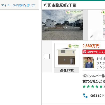
中国
LD
鳥取
東松山市
行田市藤原町2丁目
マイページの便利な使い方
東武東上
リビング
羽生市
(
4
四国
徳島
西武秩父
（
2
）
上尾市
(
2
西武山口
九州・沖縄
福岡
構造・規模・
蕨市
(
91
)
耐震、免
朝霞市
(
1
（
1
）
2,680万円
新座市
(
3
0
0
0
0
0
0
該当物件
該当物件
該当物件
該当物件
該当物件
該当物件
件
件
件
件
件
件
長期優良
成約でもらえ
北本市
(
1
おす
ひだ
三郷市
(
6
ナン
立地
画像
27
枚
大手
幸手市
(
5
に寄
シルバー推
最寄りの
疑問
株式会社ひだ
吉川市
(
3
お家
間取り、居室
北足立郡
0078-6014
入間郡越
吹き抜け