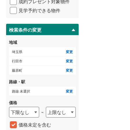
成約プレゼント対象物件
マ
比企郡吉見町
(
34
)
3階建て以上
（
0
）
イ
見学予約できる物件
ペ
秩父郡横瀬町
(
0
)
ー
ジ
秩父郡小鹿野町
(
0
)
に
検索条件の変更
保
児玉郡神川町
(
7
)
存
地域
す
南埼玉郡宮代町
(
59
)
る
埼玉県
変更
行田市
変更
藤原町
変更
路線・駅
路線 未選択
変更
価格
下限なし
上限なし
~
価格未定を含む