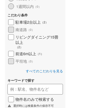
1週間以内
（
0
）
こだわり条件
駐車場2台以上
（
2
）
南道路
（
0
）
リビングダイニング15畳
以上
（
2
）
前道6m以上
（
1
）
平坦地
（
0
）
すべてのこだわりを見る
キーワードで探す
物件名のみで検索する
選択時には検索条件の保存不可