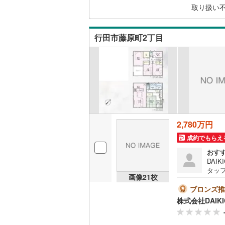
取り扱い
比企郡小
二世帯向
比企郡鳩
サービス
行田市藤原町2丁目
秩父郡皆
キッチン
秩父郡東
独立型キ
児玉郡上
浴室
北葛飾郡
浴室乾燥
2,780万円
成約でもらえ
バルコニー、
おす
DAI
ウッドデ
タッ
画像
21
枚
ャー
引き
収納
ブロンズ推
たし
株式会社DAIK
金の
ウォーク
しま
（
2
）
の他