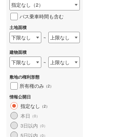
指定なし
（
2
）
バス乗車時間も含む
土地面積
下限なし
上限なし
~
建物面積
下限なし
上限なし
~
敷地の権利形態
所有権のみ
（
2
）
情報公開日
指定なし
（
2
）
本日
（
0
）
3日以内
（
0
）
5日以内
（
0
）