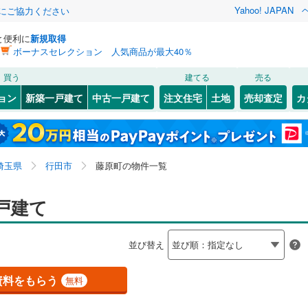
Yahoo! JAPAN
金にご協力ください
と便利に
新規取得
ボーナスセレクション 人気商品が最大40％
検索条件を保存しました
買う
建てる
売る
0
)
川越線
(
0
)
ョン
新築一戸建て
中古一戸建て
注文住宅
土地
売却査定
カ
この検索条件の新着物件通知は、
マイページ
から設定できます。
ライン（宇都宮～逗子）
湘南新宿ライン（前橋～小田原）
0
）
オール電化
（
0
）
北区
栄町
(
(
155
1
)
)
岩手
宮城
秋田
山形
(
0
)
台以上
（
2
）
ビルトインガレージ
（
0
）
92
)
中央区
棚田町
(
(
98
2
)
)
京浜東北線
(
0
)
埼玉県、行田市、藤原町、価格未定を含む、建築条件付
神奈川
埼玉
千葉
茨城
埼玉県
行田市
藤原町の物件一覧
タ付インターホン
防犯カメラ
（
0
）
33
(
1
)
)
南区
藤原町
(
332
(
2
)
)
き土地を含む、間取り未定を含む
線
(
0
)
上越新幹線
(
0
)
96
)
持田
(
2
)
長野
富山
石川
福井
戸建て
線
(
0
)
北陸新幹線
(
0
)
建ち方、日当たり
閉じる
閉じる
お気に入りリストを見る
お気に入りリストを見る
閉じる
閉じる
77
)
熊谷市
(
52
)
岐阜
静岡
三重
検索条件を保存する
ロ有楽町線
(
0
)
東京メトロ副都心線
(
0
)
並び替え
以上
（
1
）
角地
（
1
）
2
)
秩父市
(
0
)
マイページ
兵庫
京都
滋賀
奈良
0
）
2
)
埼玉新都市交通伊奈線
(
0
)
資料をもらう
無料
2
)
加須市
(
129
)
崎線
(
0
)
東武日光線
(
0
)