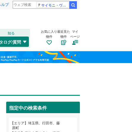
ヘルプ
サイモニ・ヴニランギ 死去
検索
お気に入り
最近見た
マイ
知る
物件
物件
ページ
高崎線
(
0
)
タログ/質問
武蔵野線
(
0
)
トイレ２か所
（
2
）
大宮区
桜町
(
10
(
60
)
)
福島
太陽光発電システム
（
0
）
桜区
大字野
(
122
(
2
)
)
埼京線
(
0
)
栃木
群馬
山梨
緑区
大字前谷
(
118
(
)
3
)
山形新幹線
(
0
)
大字谷郷
(
2
)
川口市
(
1,128
)
指定中の検索条件
南道路
（
0
）
所沢市
(
480
)
和歌山
つくばエクスプレス
(
0
)
エリア
埼玉県、行田市、藤
本庄市
(
26
)
原町
東武野田線
(
0
)