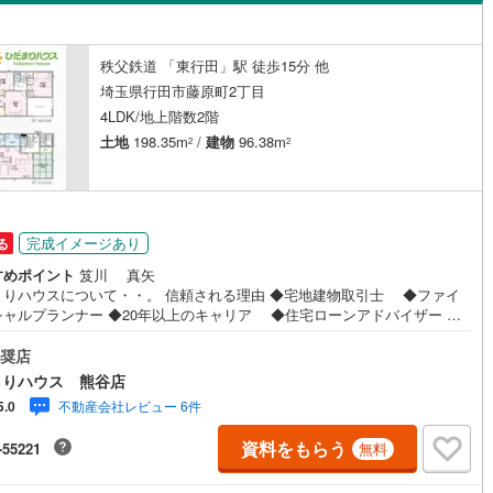
島根
岡山
広島
山口
(
33
)
春日部市
(
276
)
線
(
0
)
東武越生線
(
0
)
ダイニング15畳以上
8
)
鴻巣市
(
94
)
香川
愛媛
高知
秩父鉄道 「東行田」駅 徒歩15分 他
線
(
0
)
西武新宿線
(
0
)
保存した条件を見る
埼玉県行田市藤原町2丁目
05
)
草加市
(
258
)
線
(
0
)
埼玉高速鉄道
(
0
)
4LDK/地上階数2階
佐賀
長崎
熊本
大分
施工・品質・工法関連
戸田市
(
85
)
土地
198.35m
/
建物
96.38m
2
2
震、制震構造
設計住宅性能評価付き
41
)
志木市
(
101
)
（
0
）
15
)
桶川市
(
43
)
この条件で検索する
この条件で検索する
この条件で検索する
この条件で検索する
この条件で検索する
この条件で検索する
市区町村以下を選択
市区町村を選択す
駅を選択する
完成イメージあり
住宅
（
0
）
大規模（総区画数50戸以上）
る
06
)
八潮市
(
130
)
（
0
）
すめポイント
笈川 真矢
まりハウスについて・・。 信頼される理由 ◆宅地建物取引士 ◆ファイ
8
)
蓮田市
(
54
)
シャルプランナー ◆20年以上のキャリア ◆住宅ローンアドバイザー
ハウスメーカーで注文住宅の経験 多くの資格を保有するスタッフ 『お客様
0
)
鶴ヶ島市
(
65
)
り添った、心の行き届いた、安心のアドバイス』 お客様が不安に思う事、
奨店
駅が始発駅
（
0
）
海まで2km以内
（
0
）
に思う事 何でもお話し頂き、頼りにして下さい。 ひだまりのような温かい
まりハウス 熊谷店
5
)
ふじみ野市
(
205
)
を、 一緒にお探ししませんか？
不動産会社レビュー 6件
5.0
全体
伊奈町
(
111
)
入間郡三芳町
(
31
)
資料をもらう
-55221
無料
生町
(
8
)
比企郡滑川町
(
11
)
（
0
）
バリアフリー住宅
（
0
）