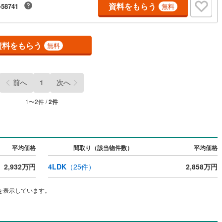
資料をもらう
-58741
無料
たします。 いつでもお気軽にお問い合わせください。
契約、入居関連など
能
（
0
）
資料をもらう
無料
応
前へ
1
次へ
ン内見(相談)可
（
1
）
IT重説可
（
0
）
1
〜
2
件 /
2
件
ン対応とは？
平均価格
間取り（該当物件数）
平均価格
2,932万円
4LDK
（
25
件）
2,858万円
を表示しています。