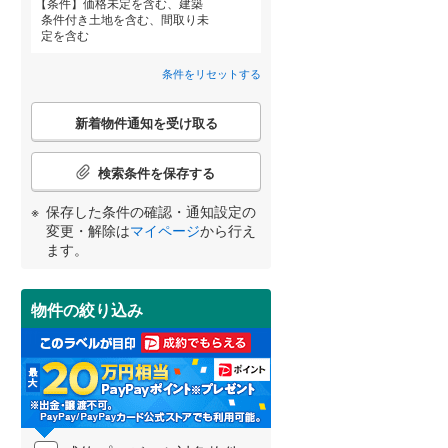
条件
価格未定を含む、建築
狭山市
(
212
)
条件付き土地を含む、間取り未
西武池袋線
(
0
)
定を含む
深谷市
(
72
)
西武狭山線
(
0
)
条件をリセットする
越谷市
(
373
)
こ
宮崎
鹿児島
沖縄
入間市
(
263
)
新着物件通知を受け取る
の
検
住宅性能評価付き
（
0
）
和光市
(
28
)
索
検索条件を保存する
条
久喜市
(
146
)
件
保存した条件の確認・通知設定の
する
る
条件をリセットする
条件をリセットする
条件をリセットする
条件をリセットする
条件をリセットする
条件をリセットする
で
変更・解除は
マイページ
から行え
富士見市
(
129
)
通
ます。
知
坂戸市
(
63
)
を
受
物件の絞り込み
日高市
(
47
)
け
小学校まで1km以内
（
0
）
取
白岡市
(
22
)
る
・
入間郡毛呂山町
(
11
)
条
件
比企郡嵐山町
(
9
)
間取り変更可能
（
0
）
を