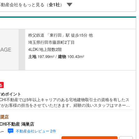
不動産会社をもっと見る（
全
1
社
）
川町
(
1
)
比企郡川島町
(
2
)
け
（
0
）
平屋・1階建て
（
0
）
山町
(
13
)
比企郡ときがわ町
(
0
)
ルーム（納戸）
（
0
）
野町
(
0
)
秩父郡長瀞町
(
0
)
秩父鉄道 「東行田」駅 徒歩15分 他
秩父村
(
0
)
児玉郡美里町
(
1
)
埼玉県行田市藤原町2丁目
ッチン
（
0
）
対面キッチン
（
2
）
4LDK/地上階数2階
里町
(
12
)
大里郡寄居町
(
22
)
土地
197.99m
/
建物
100.43m
2
2
杉戸町
(
24
)
北葛飾郡松伏町
(
40
)
機あり
（
2
）
る
庭
すめポイント
KICHI不動産では5年以上キャリアのある宅地建物取引士の資格を有したス
ッキあり
（
0
）
フがお客様の担当をさせていただきます。経験の浅いスタッフはマネージ
が二人三脚でお客様をサポート致します。各スタッフは年間に40件前後の
渡しを経験しておりますので、安心、安全のお取引ができる事をお約束い
奨店
ます。 住宅ローンや火災保険、ライフライン（電気、ガス、水道等）や税
ICHI不動産 鴻巣店
控除手続きまで、不動産購入に関わる全ての手続きを私共がサポートいた
インクローゼット
床下収納
（
2
）
不動産会社レビュー 2件
-.--
す。 お客様のご不明点は丁寧にご説明いたしますのでご安心ください。 そ
物件以外にかかる諸経費について、「どこに、なんで、いくら」全てご説