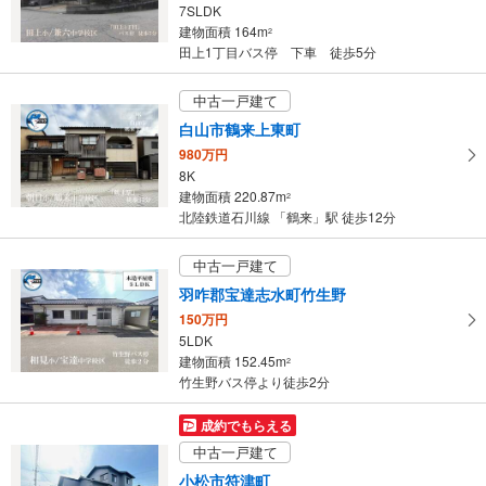
7SLDK
建物面積 164m
2
田上1丁目バス停 下車 徒歩5分
中古一戸建て
白山市鶴来上東町
980万円
8K
建物面積 220.87m
2
北陸鉄道石川線 「鶴来」駅 徒歩12分
中古一戸建て
羽咋郡宝達志水町竹生野
150万円
5LDK
建物面積 152.45m
2
竹生野バス停より徒歩2分
成約でもらえる
中古一戸建て
小松市符津町