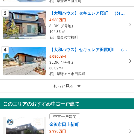
石川県金沢市直江町
ペ
ー
3
【大和ハウス】セキュレア桜町 （分譲住宅）
ジ
4,980万円
に
3LDK（2号地）
保
104.83m
2
存
石川県金沢市桜町
す
る
4
【大和ハウス】セキュレア田尻町II （分譲住宅）
5,080万円
3LDK（7号地）
80.32m
2
石川県野々市市田尻町
5
もっと見る
【大和ハウス】セキュレア小松白江町 （分譲住宅）
3,880万円
3LDK（L号地、M号地）
このエリアのおすすめ中古一戸建て
101.85m
～104.33m
2
2
石川県小松市白江町
中古一戸建て
金沢市田上新町
2,990万円