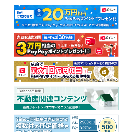
マンションカタログ
教えて！住まいの先生
新築マンション
中古マンション
新築一戸建て
中古一戸建て
注文住宅
土地
売却査定