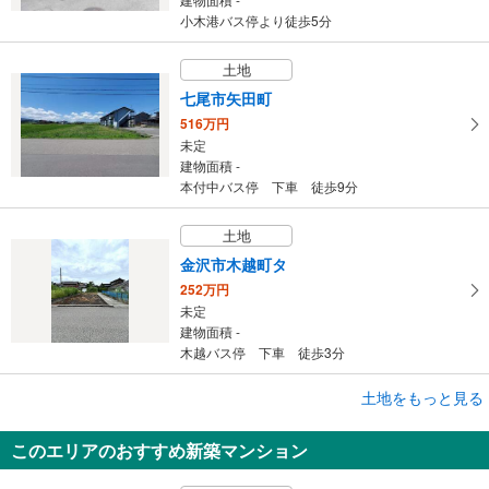
小木港バス停より徒歩5分
土地
七尾市矢田町
516万円
未定
建物面積 -
本付中バス停 下車 徒歩9分
土地
金沢市木越町タ
252万円
未定
建物面積 -
木越バス停 下車 徒歩3分
土地をもっと見る
土地
七尾市小丸山台1丁目
このエリアのおすすめ新築マンション
912万円
未定