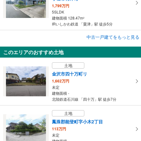
1,799万円
5SLDK
建物面積 128.47m
2
IRいしかわ鉄道 「粟津」駅 徒歩5分
成約でもらえる
中古一戸建てをもっと見る
中古一戸建て
このエリアのおすすめ土地
金沢市金市町イ
1,899万円
土地
2SLDK
建物面積 81.66m
2
金沢市四十万町リ
IRいしかわ鉄道 「森本」駅 徒歩14分
1,662万円
未定
建物面積 -
北陸鉄道石川線 「四十万」駅 徒歩7分
土地
鳳珠郡能登町字小木2丁目
113万円
未定
建物面積 -