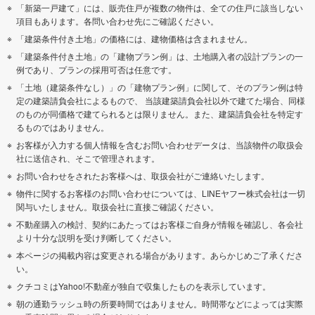
「新築一戸建て」には、販売住戸が複数の物件は、全ての住戸に該当しない
項目もあります。各問い合わせ先にご確認ください。
「建築条件付き土地」の価格には、建物価格は含まれません。
「建築条件付き土地」の「建物プラン例」は、土地購入者の設計プランの一
例であり、プランの採用可否は任意です。
「土地（建築条件なし）」の「建物プラン例」に関して、そのプラン例は特
定の建築請負会社によるもので、 当該建築請負会社以外で建てた場合、同様
のものが同価格で建てられるとは限りません。また、建築請負会社を特定す
るものではありません。
お客様が入力する個人情報を含むお問い合わせデータは、当該物件の取扱会
社に送信され、そこで管理されます。
お問い合わせをされたお客様へは、取扱会社がご連絡いたします。
物件に関するお客様のお問い合わせについては、LINEヤフー株式会社は一切
関与いたしません。取扱会社に直接ご確認ください。
不動産購入の検討、契約にあたってはお客様ご自身が情報を確認し、各会社
より十分な説明を受け判断してください。
本ページの掲載内容は変更される場合があります。あらかじめご了承くださ
い。
クチコミはYahoo!不動産が独自で収集したものを表示しています。
朝の通勤ラッシュ時の所要時間ではありません。時間帯などによっては実際