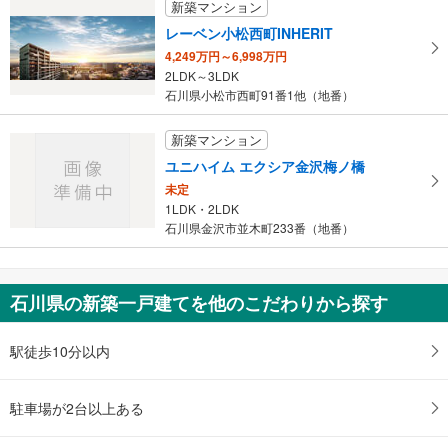
新築マンション
建物面積 -
小丸山台1丁目バス停より徒歩1分
レーベン小松西町INHERIT
4,249万円～6,998万円
2LDK～3LDK
石川県小松市西町91番1他（地番）
新築マンション
ユニハイム エクシア金沢梅ノ橋
未定
1LDK・2LDK
石川県金沢市並木町233番（地番）
石川県の新築一戸建てを他のこだわりから探す
駅徒歩10分以内
駐車場が2台以上ある