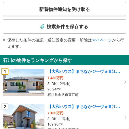
こ
新着物件通知を受け取る
の
検
索
検索条件を保存する
条
件
保存した条件の確認・通知設定の変更・解除は
マイページ
から行
で
えます。
通
知
石川の物件をランキングから探す
を
受
1
【大和ハウス】まちなかジーヴォ直江町2号地 （分譲住宅）
け
7,480万円
取
3LDK（2号地）
る
90.24m
2
・
石川県金沢市直江町
条
2
【大和ハウス】まちなかジーヴォ直江町1号地 （分譲住宅）
件
を
7,180万円
3LDK（1号地）
マ
109.96m
2
イ