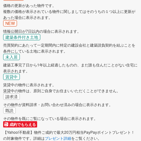
価格の更新があった物件です。
複数の価格が表示されている物件に関しましてはそのうちの１つ以上に更新が
あった場合に表示されます。
NEW
情報公開日が7日以内の場合に表示されます。
建築条件付き土地
売買契約にあたって一定期間内に特定の建設会社と建築請負契約を結ぶことを
条件にしている土地に表示されます。
未入居
建築工事完了日から1年以上経過したものの、まだ誰も住んだことがない住宅に
表示されます。
賃貸中
賃貸中の物件に表示されます。
賃貸中の物件は、原則ご自身でお住まいいただくことができません。
請求済
その物件が資料請求・お問い合わせ済みの場合に表示されます。
既読
その物件を既にご覧になっている場合に表示されます。
成約でもらえる
【Yahoo!不動産】物件ご成約で最大20万円相当PayPayポイントプレゼント！
の対象物件です。詳細は
プレゼント詳細
をご覧ください。