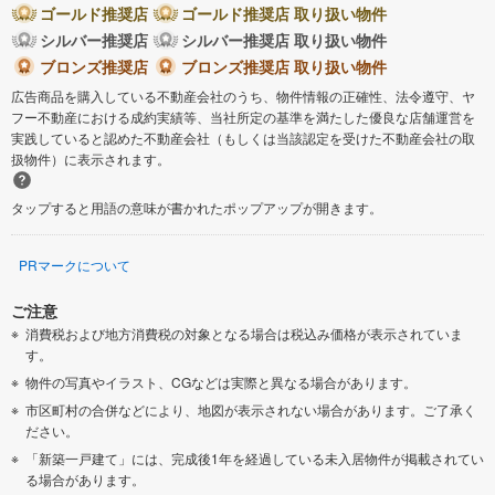
ゴールド推奨店
ゴールド推奨店 取り扱い物件
シルバー推奨店
シルバー推奨店 取り扱い物件
ブロンズ推奨店
ブロンズ推奨店 取り扱い物件
広告商品を購入している不動産会社のうち、物件情報の正確性、法令遵守、ヤ
フー不動産における成約実績等、当社所定の基準を満たした優良な店舗運営を
実践していると認めた不動産会社（もしくは当該認定を受けた不動産会社の取
扱物件）に表示されます。
タップすると用語の意味が書かれたポップアップが開きます。
PRマークについて
ご注意
消費税および地方消費税の対象となる場合は税込み価格が表示されていま
す。
物件の写真やイラスト、CGなどは実際と異なる場合があります。
市区町村の合併などにより、地図が表示されない場合があります。ご了承く
ださい。
「新築一戸建て」には、完成後1年を経過している未入居物件が掲載されてい
る場合があります。