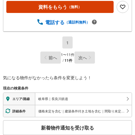
資料をもらう
（無料）
電話する
（通話料無料）
1
1
〜
11
件
前へ
次へ
/
11
件
気になる物件がなかったら
条件を変更しよう！
現在の検索条件
岐阜県｜長良川鉄道
エリア/路線
価格未定を含む｜建築条件付き土地を含む｜間取り未定を含む｜最寄りの駅が始発駅
詳細条件
こ
新着物件通知を受け取る
の