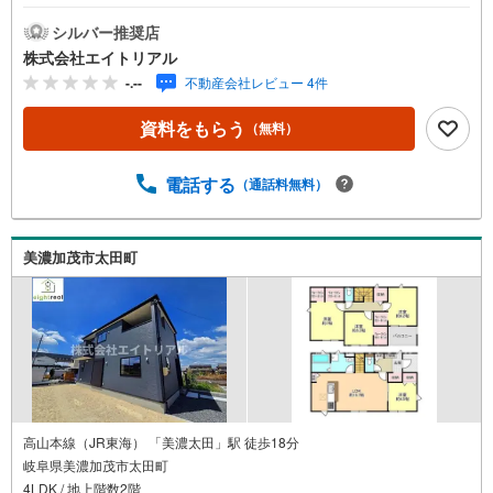
カメラ◇◆◇◆◇◆◇◆◇◆◇◆◇◆◇◆◇◆◇◆住宅購
入のことなら【エイトリアル】の売買仲介担当にお任せ下
シルバー推奨店
さい！「8」の末広がりと「∞」の無限大の想いを込めて、
株式会社エイトリアル
「マイホームを持つ」というお客様の夢の実現を全力でサ
-.--
不動産会社レビュー 4件
ポートします！まずはお気軽にご相談ください。◇◆◇◆
◇◆◇◆◇◆◇◆◇◆◇◆◇◆◇◆◆物件探し 基本の流
資料をもらう
（無料）
れ【総所要時間60分】●Step1 見学希望日時を予約するご希
望の日時をご予約ください。予約状況によっては、日時の
調整をお願いする場合もございますのでご了承くださ
電話する
（通話料無料）
い。？●Step2 現地or店舗へご来場●Step3 住宅相談会見学
後、お客様のご要望やご予算などに関する情報のヒアリン
グと弊社の簡単なご説明をさせていただきます。
美濃加茂市太田町
高山本線（JR東海） 「美濃太田」駅 徒歩18分
岐阜県美濃加茂市太田町
4LDK / 地上階数2階