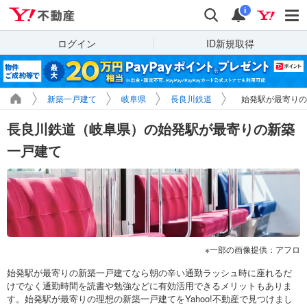
Yahoo!不動産
検索
通知
i
ログイン
ID新規取得
新築一戸建て
岐阜県
長良川鉄道
始発駅が最寄りの
長良川鉄道（岐阜県）の始発駅が最寄りの新築
一戸建て
一部の画像提供：アフロ
始発駅が最寄りの新築一戸建てなら朝の辛い通勤ラッシュ時に座れるだ
けでなく通勤時間を読書や勉強などに有効活用できるメリットもありま
す。始発駅が最寄りの理想の新築一戸建てをYahoo!不動産で見つけまし