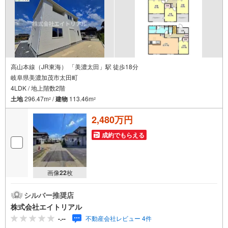
高山本線（JR東海） 「美濃太田」駅 徒歩18分
岐阜県美濃加茂市太田町
4LDK / 地上階数2階
土地
296.47m
/
建物
113.46m
2
2
2,480万円
成約でもらえる
画像
22
枚
シルバー推奨店
株式会社エイトリアル
-.--
不動産会社レビュー 4件