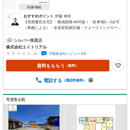
画像
18
枚
おすすめポイント
伊藤 伸幸
【長期優良住宅】・敷地面積:90坪超！・駐車場2～3台可
（車種による）・全居室収納完備・ウォークインクローゼ
ット・全居室フローリング◇◆◇◆◇◆◇◆◇◆◇◆◇◆
◇◆◇◆◇◆住宅購入のことなら【エイトリアル】の売買
シルバー推奨店
仲介担当にお任せ下さい！「8」の末広がりと「∞」の無限
株式会社エイトリアル
大の想いを込めて、「マイホームを持つ」というお客様の
-.--
不動産会社レビュー 4件
夢の実現を全力でサポートします！まずはお気軽にご相談
ください。◇◆◇◆◇◆◇◆◇◆◇◆◇◆◇◆◇◆◇◆◆
資料をもらう
（無料）
物件探し 基本の流れ【総所要時間60分】●Step1 見学希望
日時を予約するご希望の日時をご予約ください。予約状況
によっては、日時の調整をお願いする場合もございますの
電話する
（通話料無料）
でご了承ください。？●Step2 現地or店舗へご来場●Step3
住宅相談会見学後、お客様のご要望やご予算などに関する
情報のヒアリングと弊社の簡単なご説明をさせていただき
可児市土田
ます。