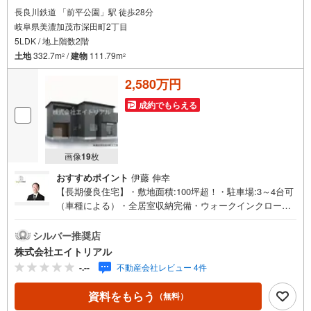
長良川鉄道 「前平公園」駅 徒歩28分
岐阜県美濃加茂市深田町2丁目
5LDK / 地上階数2階
土地
332.7m
/
建物
111.79m
2
2
2,580万円
成約でもらえる
画像
19
枚
おすすめポイント
伊藤 伸幸
【長期優良住宅】・敷地面積:100坪超！・駐車場:3～4台可
（車種による）・全居室収納完備・ウォークインクローゼ
ット・全居室フローリング◇◆◇◆◇◆◇◆◇◆◇◆◇◆
◇◆◇◆◇◆住宅購入のことなら【エイトリアル】の売買
シルバー推奨店
仲介担当にお任せ下さい！「8」の末広がりと「∞」の無限
株式会社エイトリアル
大の想いを込めて、「マイホームを持つ」というお客様の
-.--
不動産会社レビュー 4件
夢の実現を全力でサポートします！まずはお気軽にご相談
ください。◇◆◇◆◇◆◇◆◇◆◇◆◇◆◇◆◇◆◇◆◆
資料をもらう
（無料）
物件探し 基本の流れ【総所要時間60分】●Step1 見学希望