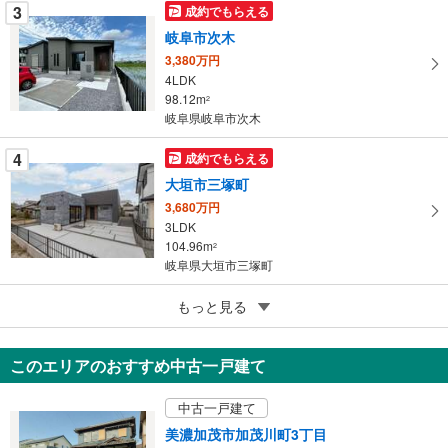
3
成約でもらえる
に
岐阜市次木
保
3,380万円
存
4LDK
す
98.12m
2
る
岐阜県岐阜市次木
4
成約でもらえる
大垣市三塚町
3,680万円
3LDK
104.96m
2
岐阜県大垣市三塚町
5
美濃加茂市古井町下古井
もっと見る
2,390万円
4SLDK
このエリアのおすすめ中古一戸建て
97.2m
（登記）
2
岐阜県美濃加茂市古井町下古井
中古一戸建て
美濃加茂市加茂川町3丁目