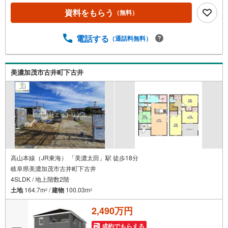
ください。◇◆◇◆◇◆◇◆◇◆◇◆◇◆◇◆◇◆◇◆◆
資料をもらう
（無料）
物件探し 基本の流れ【総所要時間60分】●Step1 見学希望
日時を予約するご希望の日時をご予約ください。予約状況
によっては、日時の調整をお願いする場合もございますの
電話する
（通話料無料）
でご了承ください。？●Step2 現地or店舗へご来場●Step3
住宅相談会見学後、お客様のご要望やご予算などに関する
情報のヒアリングと弊社の簡単なご説明をさせていただき
美濃加茂市古井町下古井
ます。
高山本線（JR東海） 「美濃太田」駅 徒歩18分
岐阜県美濃加茂市古井町下古井
4SLDK / 地上階数2階
土地
164.7m
/
建物
100.03m
2
2
2,490万円
成約でもらえる