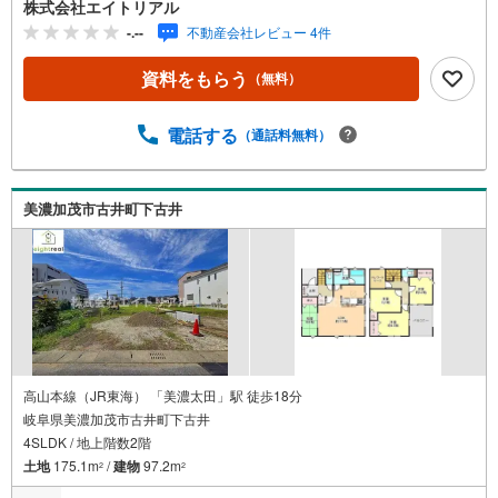
株式会社エイトリアル
を込めて、「マイホームを持つ」というお客様の夢の実現
-.--
不動産会社レビュー 4件
を全力でサポートします！まずはお気軽にご相談くださ
い。◇◆◇◆◇◆◇◆◇◆◇◆◇◆◇◆◇◆◇◆◆物件探
資料をもらう
（無料）
し 基本の流れ【総所要時間60分】●Step1 見学希望日時を
予約するご希望の日時をご予約ください。予約状況によっ
ては、日時の調整をお願いする場合もございますのでご了
電話する
（通話料無料）
承ください。？●Step2 現地or店舗へご来場●Step3 住宅相
談会見学後、お客様のご要望やご予算などに関する情報の
ヒアリングと弊社の簡単なご説明をさせていただきます。
美濃加茂市古井町下古井
高山本線（JR東海） 「美濃太田」駅 徒歩18分
岐阜県美濃加茂市古井町下古井
4SLDK / 地上階数2階
土地
175.1m
/
建物
97.2m
2
2