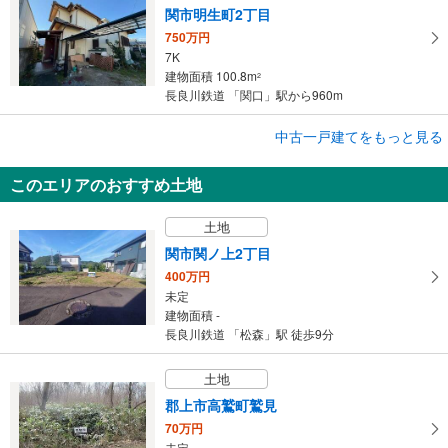
関市明生町2丁目
750万円
7K
建物面積 100.8m
2
長良川鉄道 「関口」駅から960m
成約でもらえる
中古一戸建てをもっと見る
中古一戸建て
このエリアのおすすめ土地
関市平賀町4丁目
1,230万円
土地
3LDK
建物面積 82.5m
2
関市関ノ上2丁目
長良川鉄道 「関口」駅 徒歩18分
400万円
未定
建物面積 -
長良川鉄道 「松森」駅 徒歩9分
土地
郡上市高鷲町鷲見
70万円
未定