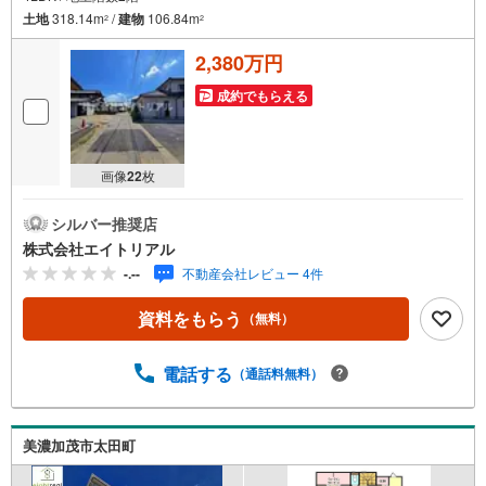
土地
318.14m
/
建物
106.84m
2
2
2,380万円
成約でもらえる
画像
22
枚
シルバー推奨店
株式会社エイトリアル
-.--
不動産会社レビュー 4件
資料をもらう
（無料）
電話する
（通話料無料）
美濃加茂市太田町