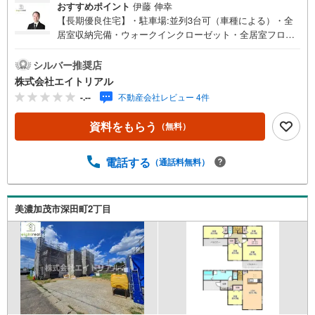
おすすめポイント
伊藤 伸幸
【長期優良住宅】・駐車場:並列3台可（車種による）・全
居室収納完備・ウォークインクローゼット・全居室フロー
リング◇◆◇◆◇◆◇◆◇◆◇◆◇◆◇◆◇◆◇◆住宅購
入のことなら【エイトリアル】の売買仲介担当にお任せ下
シルバー推奨店
さい！「8」の末広がりと「∞」の無限大の想いを込めて、
株式会社エイトリアル
「マイホームを持つ」というお客様の夢の実現を全力でサ
-.--
不動産会社レビュー 4件
ポートします！まずはお気軽にご相談ください。◇◆◇◆
◇◆◇◆◇◆◇◆◇◆◇◆◇◆◇◆◆物件探し 基本の流
資料をもらう
（無料）
れ【総所要時間60分】●Step1 見学希望日時を予約するご希
望の日時をご予約ください。予約状況によっては、日時の
調整をお願いする場合もございますのでご了承くださ
電話する
（通話料無料）
い。？●Step2 現地or店舗へご来場●Step3 住宅相談会見学
後、お客様のご要望やご予算などに関する情報のヒアリン
グと弊社の簡単なご説明をさせていただきます。
美濃加茂市深田町2丁目