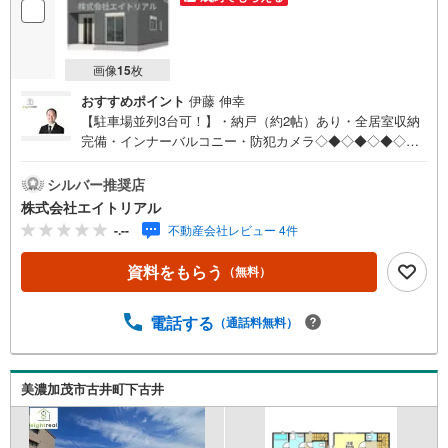
画像
15
枚
おすすめポイント
伊藤 伸幸
【駐車場並列3台可！】・納戸（約2帖）あり・全居室収納
完備・インナーバルコニー・防犯カメラ◇◆◇◆◇◆◇◆
◇◆◇◆◇◆◇◆◇◆◇◆住宅購入のことなら【エイトリ
アル】の売買仲介担当にお任せ下さい！「8」の末広がりと
シルバー推奨店
「∞」の無限大の想いを込めて、「マイホームを持つ」と
株式会社エイトリアル
いうお客様の夢の実現を全力でサポートします！まずはお
-.--
不動産会社レビュー 4件
気軽にご相談ください。◇◆◇◆◇◆◇◆◇◆◇◆◇◆◇
◆◇◆◇◆◆物件探し 基本の流れ【総所要時間60分】●S
資料をもらう
（無料）
tep1 見学希望日時を予約するご希望の日時をご予約くださ
い。予約状況によっては、日時の調整をお願いする場合も
ございますのでご了承ください。？●Step2 現地or店舗へご
電話する
（通話料無料）
来場●Step3 住宅相談会見学後、お客様のご要望やご予算な
どに関する情報のヒアリングと弊社の簡単なご説明をさせ
ていただきます。
美濃加茂市古井町下古井