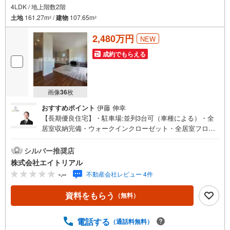
4LDK / 地上階数2階
土地
161.27m
/
建物
107.65m
2
2
2,480万円
NEW
成約でもらえる
画像
36
枚
おすすめポイント
伊藤 伸幸
【長期優良住宅】・駐車場:並列3台可（車種による）・全
居室収納完備・ウォークインクローゼット・全居室フロー
リング◇◆◇◆◇◆◇◆◇◆◇◆◇◆◇◆◇◆◇◆住宅購
入のことなら【エイトリアル】の売買仲介担当にお任せ下
シルバー推奨店
さい！「8」の末広がりと「∞」の無限大の想いを込めて、
株式会社エイトリアル
「マイホームを持つ」というお客様の夢の実現を全力でサ
-.--
不動産会社レビュー 4件
ポートします！まずはお気軽にご相談ください。◇◆◇◆
◇◆◇◆◇◆◇◆◇◆◇◆◇◆◇◆◆物件探し 基本の流
資料をもらう
（無料）
れ【総所要時間60分】●Step1 見学希望日時を予約するご希
望の日時をご予約ください。予約状況によっては、日時の
調整をお願いする場合もございますのでご了承くださ
電話する
（通話料無料）