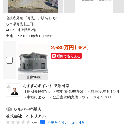
名鉄広見線 「可児川」駅 徒歩9分
岐阜県可児市土田
4LDK / 地上階数2階
土地
225.51m
/
建物
107.96m
2
2
2,680万円
NEW
成約でもらえる
画像
16
枚
おすすめポイント
伊藤 伸幸
【長期優良住宅】・敷地面積:60坪超！・駐車場:並列4台可
（車種による）・全居室収納完備・ウォークインクローゼ
ット・全居室フローリング◇◆◇◆◇◆◇◆◇◆◇◆◇◆
◇◆◇◆◇◆住宅購入のことなら【エイトリアル】の売買
シルバー推奨店
仲介担当にお任せ下さい！「8」の末広がりと「∞」の無限
株式会社エイトリアル
大の想いを込めて、「マイホームを持つ」というお客様の
-.--
不動産会社レビュー 4件
夢の実現を全力でサポートします！まずはお気軽にご相談