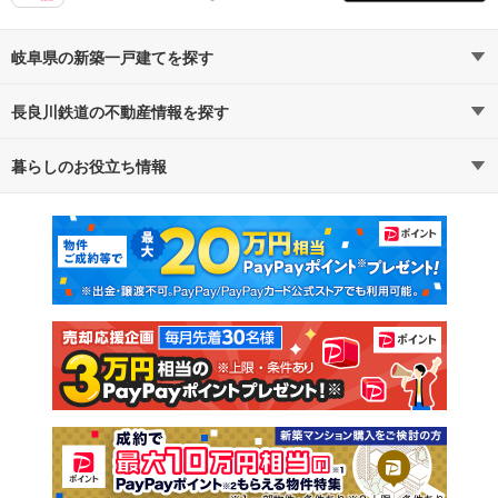
岐阜県の新築一戸建てを探す
長良川鉄道の不動産情報を探す
路線・駅から探す
地域から探す
暮らしのお役立ち情報
不動産・住宅
賃貸住宅
通勤・通学時間から探す
地図から探す
マンションカタログ
教えて！住まいの先生
新築マンション
中古マンション
新築一戸建て
中古一戸建て
注文住宅
土地
売却査定