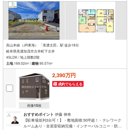
高山本線（JR東海） 「美濃太田」駅 徒歩18分
岐阜県美濃加茂市古井町下古井
4SLDK / 地上階数2階
土地
169.02m
/
建物
95.57m
2
2
2,390万円
成約でもらえる
画像
15
枚
おすすめポイント
伊藤 伸幸
【駐車場並列3台可！】・敷地面積:50坪超！・テレワーク
ルームあり・全居室収納完備・インナーバルコニー・防犯