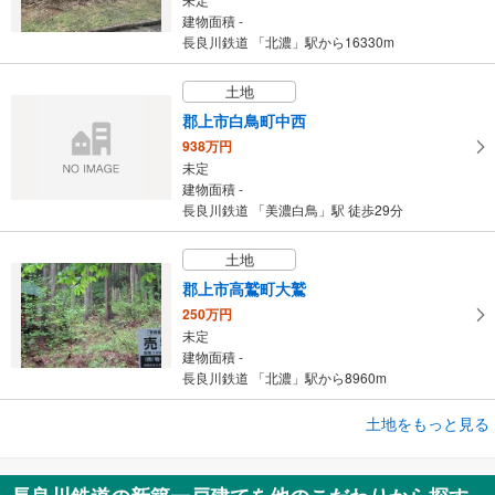
建物面積 -
長良川鉄道 「北濃」駅から16330m
土地
郡上市白鳥町中西
938万円
未定
建物面積 -
長良川鉄道 「美濃白鳥」駅 徒歩29分
土地
郡上市高鷲町大鷲
250万円
未定
建物面積 -
長良川鉄道 「北濃」駅から8960m
土地をもっと見る
土地
関市迫間台1丁目
180万円