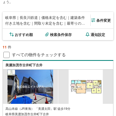
ょう。
岐阜県｜長良川鉄道｜価格未定を含む｜建築条件
条件変更
付き土地を含む｜間取り未定を含む｜最寄りの駅
が始発駅
おすすめ順
検索条件保存
通知設定
11
件
すべての物件をチェックする
美濃加茂市古井町下古井
高山本線（JR東海） 「美濃太田」駅 徒歩19分
岐阜県美濃加茂市古井町下古井