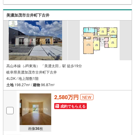
い。？●Step2 現地or店舗へご来場●Step3 住宅相談会見学
後、お客様のご要望やご予算などに関する情報のヒアリン
グと弊社の簡単なご説明をさせていただきます。
美濃加茂市古井町下古井
高山本線（JR東海） 「美濃太田」駅 徒歩19分
岐阜県美濃加茂市古井町下古井
4LDK / 地上階数1階
土地
198.27m
/
建物
96.87m
2
2
2,580万円
NEW
成約でもらえる
画像
36
枚