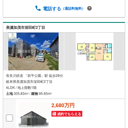
日時を予約するご希望の日時をご予約ください。予約状況
によっては、日時の調整をお願いする場合もございますの
電話する
（通話料無料）
でご了承ください。？●Step2 現地or店舗へご来場●Step3
住宅相談会見学後、お客様のご要望やご予算などに関する
情報のヒアリングと弊社の簡単なご説明をさせていただき
美濃加茂市深田町2丁目
ます。
長良川鉄道 「前平公園」駅 徒歩28分
岐阜県美濃加茂市深田町2丁目
4LDK / 地上階数1階
土地
305.83m
/
建物
95.65m
2
2
2,680万円
成約でもらえる