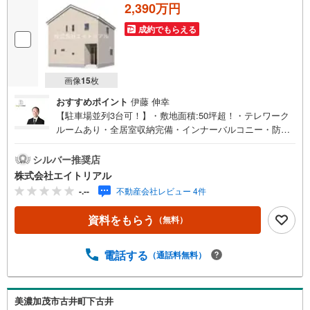
2,390万円
成約でもらえる
画像
15
枚
おすすめポイント
伊藤 伸幸
【駐車場並列3台可！】・敷地面積:50坪超！・テレワーク
ルームあり・全居室収納完備・インナーバルコニー・防犯
カメラ◇◆◇◆◇◆◇◆◇◆◇◆◇◆◇◆◇◆◇◆住宅購
入のことなら【エイトリアル】の売買仲介担当にお任せ下
シルバー推奨店
さい！「8」の末広がりと「∞」の無限大の想いを込めて、
株式会社エイトリアル
「マイホームを持つ」というお客様の夢の実現を全力でサ
-.--
不動産会社レビュー 4件
ポートします！まずはお気軽にご相談ください。◇◆◇◆
◇◆◇◆◇◆◇◆◇◆◇◆◇◆◇◆◆物件探し 基本の流
資料をもらう
（無料）
れ【総所要時間60分】●Step1 見学希望日時を予約するご希
望の日時をご予約ください。予約状況によっては、日時の
調整をお願いする場合もございますのでご了承くださ
電話する
（通話料無料）
い。？●Step2 現地or店舗へご来場●Step3 住宅相談会見学
後、お客様のご要望やご予算などに関する情報のヒアリン
グと弊社の簡単なご説明をさせていただきます。
美濃加茂市古井町下古井