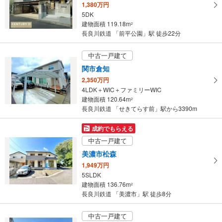
1,380万円
5DK
建物面積 119.18m
2
長良川鉄道 「前平公園」駅 徒歩22分
中古一戸建て
関市倉知
2,350万円
4LDK＋WIC＋ファミリーWIC
建物面積 120.64m
2
長良川鉄道 「せきてらす前」駅から3390m
成約でもらえる
中古一戸建て
美濃市松森
1,949万円
5SLDK
建物面積 136.76m
2
長良川鉄道 「美濃市」駅 徒歩8分
中古一戸建て