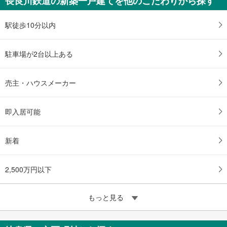
長良川鉄道の新築一戸建てを他のこだわりから探す
未定
建物面積 -
長良川鉄道 「関口」駅から3700m
駅徒歩10分以内
駐車場が2台以上ある
売主・ハウスメーカー
即入居可能
新着
2,500万円以下
もっと見る