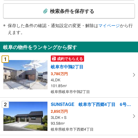
検
索
検索条件を保存する
条
件
保存した条件の確認・通知設定の変更・解除は
マイページ
から行
で
えます。
通
知
岐阜の物件をランキングから探す
を
受
1
成約でもらえる
け
岐阜市中鶉2丁目
取
3,780万円
る
4LDK
・
101.85m
2
条
岐阜県岐阜市中鶉2丁目
件
を
2
SUNSTAGE 岐阜市下西郷4丁目 6号棟 7号棟
マ
2,850万円
イ
3LDK＋S
93.58m
ペ
2
岐阜県岐阜市下西郷4丁目
ー
ジ