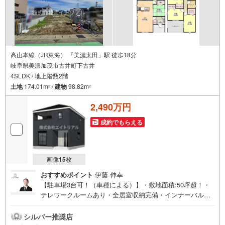
高山本線（JR東海） 「美濃太田」駅 徒歩18分
岐阜県美濃加茂市古井町下古井
4SLDK / 地上階数2階
土地
174.01m
/
建物
98.82m
2
2
2,490万円
成約でもらえる
画像
15
枚
おすすめポイント
伊藤 伸幸
【駐車場3台可！（車種による）】・敷地面積:50坪超！・
テレワークルームあり・全居室収納完備・インナーバルコ
ニー・防犯カメラ◇◆◇◆◇◆◇◆◇◆◇◆◇◆◇◆◇◆
◇◆住宅購入のことなら【エイトリアル】の売買仲介担当
シルバー推奨店
にお任せ下さい！「8」の末広がりと「∞」の無限大の想い