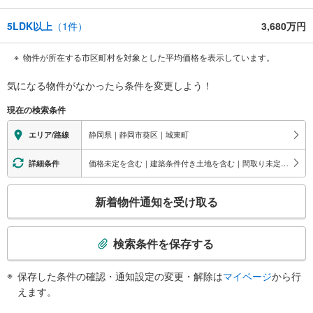
5LDK以上
（
1
件）
3,680万円
物件が所在する市区町村を対象とした平均価格を表示しています。
気になる物件がなかったら
条件を変更しよう！
現在の検索条件
静岡県｜静岡市葵区｜城東町
エリア/路線
価格未定を含む｜建築条件付き土地を含む｜間取り未定を含む
詳細条件
こ
新着物件通知を受け取る
の
検
索
検索条件を保存する
条
件
保存した条件の確認・通知設定の変更・解除は
マイページ
から行
で
えます。
通