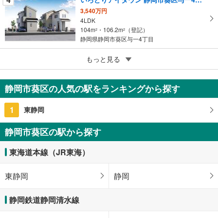
3,540万円
4LDK
104m
・106.2m
（登記）
2
2
静岡県静岡市葵区与一4丁目
5
もっと見る
【大和ハウス】セキュレア静岡浅間神社前（分譲住宅）
6,980万円
3LDK（A号地）
静岡市葵区の人気の駅をランキングから探す
95.32m
2
静岡県静岡市葵区丸山町
1
東静岡
静岡市葵区の駅から探す
東海道本線（JR東海）
東静岡
静岡
静岡鉄道静岡清水線