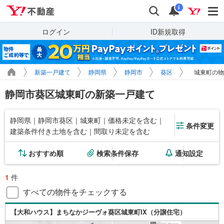
Yahoo!不動産
検索
通知
i
ログイン
ID新規取得
新築一戸建て
静岡県
静岡市
葵区
城東町の物
静岡市葵区城東町の新築一戸建て
静岡県｜静岡市葵区｜城東町｜価格未定を含む｜
条件変更
建築条件付き土地を含む｜間取り未定を含む
おすすめ順
検索条件保存
通知設定
1
件
すべての物件をチェックする
【大和ハウス】まちなかジーヴォ葵区城東町IX（分譲住宅）