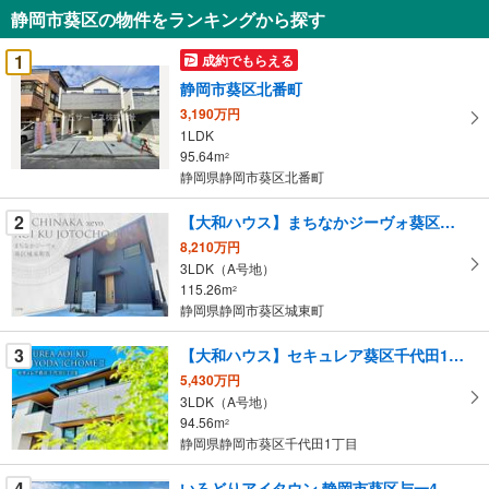
知
静岡市葵区の物件をランキングから探す
を
受
1
成約でもらえる
け
静岡市葵区北番町
取
3,190万円
る
1LDK
・
95.64m
2
条
静岡県静岡市葵区北番町
件
を
2
【大和ハウス】まちなかジーヴォ葵区城東町IX（分譲住宅）
マ
8,210万円
イ
3LDK（A号地）
115.26m
ペ
2
静岡県静岡市葵区城東町
ー
ジ
3
【大和ハウス】セキュレア葵区千代田1丁目II （分譲住宅）
に
5,430万円
保
3LDK（A号地）
存
94.56m
2
す
静岡県静岡市葵区千代田1丁目
る
4
いろどりアイタウン 静岡市葵区与一4丁目