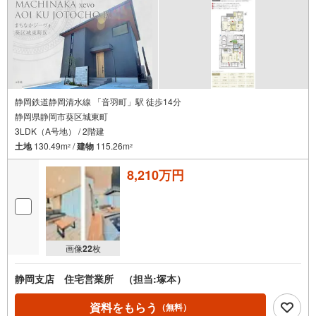
静岡鉄道静岡清水線 「音羽町」駅 徒歩14分
静岡県静岡市葵区城東町
3LDK（A号地） / 2階建
土地
130.49m
/
建物
115.26m
2
2
8,210万円
画像
22
枚
静岡支店 住宅営業所 （担当:塚本）
資料をもらう
（無料）