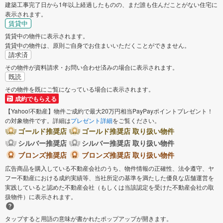
建築工事完了日から1年以上経過したものの、まだ誰も住んだことがない住宅に
表示されます。
賃貸中
賃貸中の物件に表示されます。
賃貸中の物件は、原則ご自身でお住まいいただくことができません。
請求済
その物件が資料請求・お問い合わせ済みの場合に表示されます。
既読
その物件を既にご覧になっている場合に表示されます。
成約でもらえる
【Yahoo!不動産】物件ご成約で最大20万円相当PayPayポイントプレゼント！
の対象物件です。詳細は
プレゼント詳細
をご覧ください。
ゴールド推奨店
ゴールド推奨店 取り扱い物件
シルバー推奨店
シルバー推奨店 取り扱い物件
ブロンズ推奨店
ブロンズ推奨店 取り扱い物件
広告商品を購入している不動産会社のうち、物件情報の正確性、法令遵守、ヤ
フー不動産における成約実績等、当社所定の基準を満たした優良な店舗運営を
実践していると認めた不動産会社（もしくは当該認定を受けた不動産会社の取
扱物件）に表示されます。
タップすると用語の意味が書かれたポップアップが開きます。