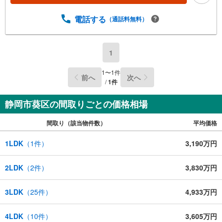
電話する
（通話料無料）
1
1
〜
1
件
前へ
次へ
/
1
件
静岡市葵区の間取りごとの価格相場
間取り（該当物件数）
平均価格
1LDK
（
1
件）
3,190万円
2LDK
（
2
件）
3,830万円
3LDK
（
25
件）
4,933万円
4LDK
（
10
件）
3,605万円