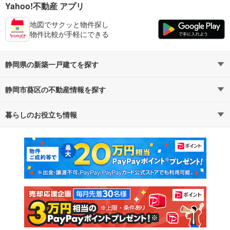
Yahoo!不動産 アプリ
地図でサクッと物件探し
物件比較が手軽にできる
静岡県の新築一戸建てを探す
静岡市葵区の不動産情報を探す
路線・駅から探す
地域から探す
暮らしのお役立ち情報
不動産・住宅
賃貸住宅
通勤・通学時間から探す
地図から探す
マンションカタログ
教えて！住まいの先生
新築マンション
中古マンション
新築一戸建て
中古一戸建て
注文住宅
土地
売却査定