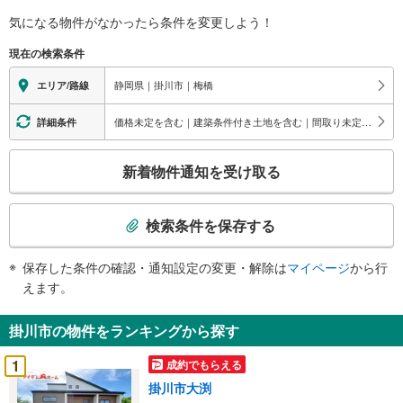
気になる物件がなかったら
条件を変更しよう！
現在の検索条件
静岡県｜掛川市｜梅橋
エリア/路線
価格未定を含む｜建築条件付き土地を含む｜間取り未定を含む
詳細条件
こ
新着物件通知を受け取る
の
検
索
検索条件を保存する
条
件
保存した条件の確認・通知設定の変更・解除は
マイページ
から行
で
えます。
通
知
掛川市の物件をランキングから探す
を
受
1
成約でもらえる
け
掛川市大渕
取