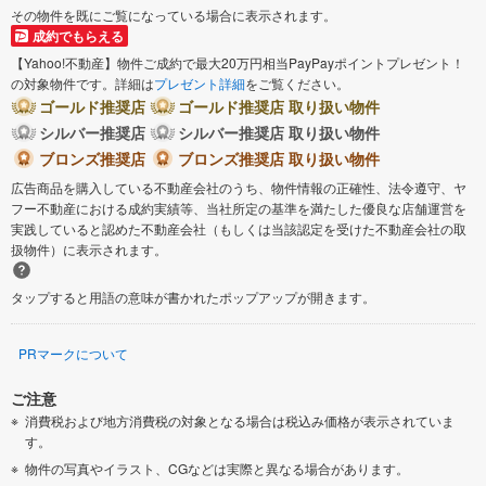
その物件を既にご覧になっている場合に表示されます。
成約でもらえる
【Yahoo!不動産】物件ご成約で最大20万円相当PayPayポイントプレゼント！
の対象物件です。詳細は
プレゼント詳細
をご覧ください。
ゴールド推奨店
ゴールド推奨店 取り扱い物件
シルバー推奨店
シルバー推奨店 取り扱い物件
ブロンズ推奨店
ブロンズ推奨店 取り扱い物件
広告商品を購入している不動産会社のうち、物件情報の正確性、法令遵守、ヤ
フー不動産における成約実績等、当社所定の基準を満たした優良な店舗運営を
実践していると認めた不動産会社（もしくは当該認定を受けた不動産会社の取
扱物件）に表示されます。
タップすると用語の意味が書かれたポップアップが開きます。
PRマークについて
ご注意
消費税および地方消費税の対象となる場合は税込み価格が表示されていま
す。
物件の写真やイラスト、CGなどは実際と異なる場合があります。