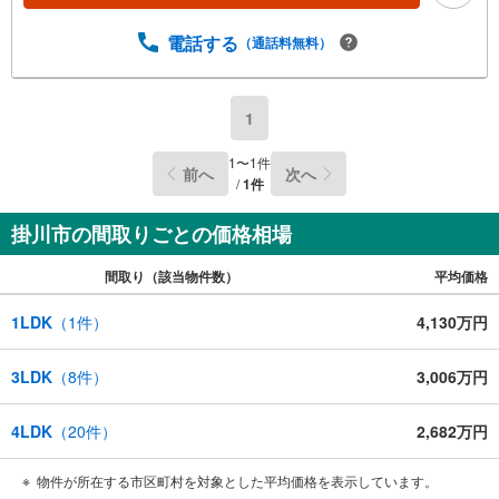
電話する
（通話料無料）
1
1
〜
1
件
前へ
次へ
/
1
件
掛川市の間取りごとの価格相場
間取り（該当物件数）
平均価格
1LDK
（
1
件）
4,130万円
3LDK
（
8
件）
3,006万円
4LDK
（
20
件）
2,682万円
物件が所在する市区町村を対象とした平均価格を表示しています。