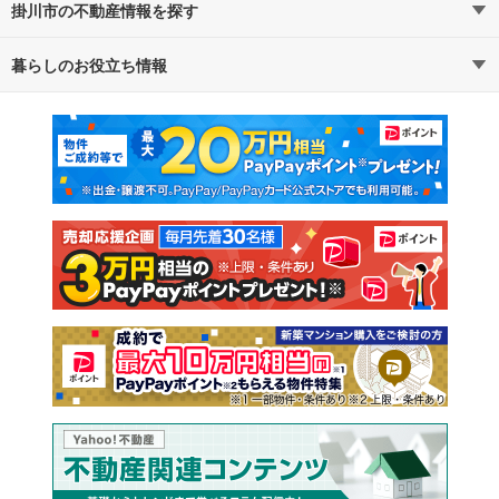
掛川市の不動産情報を探す
路線・駅から探す
地域から探す
暮らしのお役立ち情報
不動産・住宅
賃貸住宅
通勤・通学時間から探す
地図から探す
マンションカタログ
教えて！住まいの先生
新築マンション
中古マンション
新築一戸建て
中古一戸建て
注文住宅
土地
売却査定