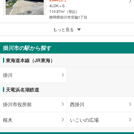
4LDK＋S
110.97m
（登記）
2
静岡県掛川市宮脇1丁目
5
もっと見る
成約でもらえる
掛川市大渕
1,899万円
掛川市の駅から探す
4LDK
95.64m
2
東海道本線（JR東海）
静岡県掛川市大渕
掛川
天竜浜名湖鉄道
掛川市役所前
西掛川
桜木
いこいの広場