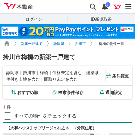
Yahoo!不動産
検索
通知
i
ログイン
ID新規取得
新築一戸建て
静岡県
掛川市
梅橋の物件一覧
掛川市梅橋の新築一戸建て
静岡県｜掛川市｜梅橋｜価格未定を含む｜建築条
条件変更
件付き土地を含む｜間取り未定を含む
おすすめ順
検索条件保存
通知設定
1
件
すべての物件をチェックする
【大和ハウス】オブリージュ柚之木 （分譲住宅）