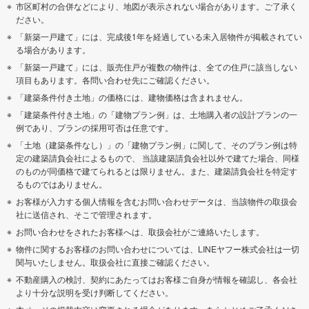
市区町村の合併などにより、地図が表示されない場合があります。ご了承く
ださい。
「新築一戸建て」には、完成後1年を経過している未入居物件が掲載されてい
る場合があります。
「新築一戸建て」には、販売住戸が複数の物件は、全ての住戸に該当しない
項目もあります。各問い合わせ先にご確認ください。
「建築条件付き土地」の価格には、建物価格は含まれません。
「建築条件付き土地」の「建物プラン例」は、土地購入者の設計プランの一
例であり、プランの採用可否は任意です。
「土地（建築条件なし）」の「建物プラン例」に関して、そのプラン例は特
定の建築請負会社によるもので、 当該建築請負会社以外で建てた場合、同様
のものが同価格で建てられるとは限りません。また、建築請負会社を特定す
るものではありません。
お客様が入力する個人情報を含むお問い合わせデータは、当該物件の取扱会
社に送信され、そこで管理されます。
お問い合わせをされたお客様へは、取扱会社がご連絡いたします。
物件に関するお客様のお問い合わせについては、LINEヤフー株式会社は一切
関与いたしません。取扱会社に直接ご確認ください。
不動産購入の検討、契約にあたってはお客様ご自身が情報を確認し、各会社
より十分な説明を受け判断してください。