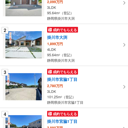
2,099万円
る
3LDK
・
95.64m
（登記）
2
条
静岡県掛川市大渕
件
を
2
成約でもらえる
マ
掛川市大渕
イ
1,899万円
ペ
4LDK
ー
95.64m
（登記）
2
静岡県掛川市大渕
ジ
に
3
成約でもらえる
保
掛川市宮脇1丁目
存
す
2,780万円
3LDK
る
101.25m
（登記）
2
静岡県掛川市宮脇1丁目
4
成約でもらえる
掛川市宮脇1丁目
2,880万円