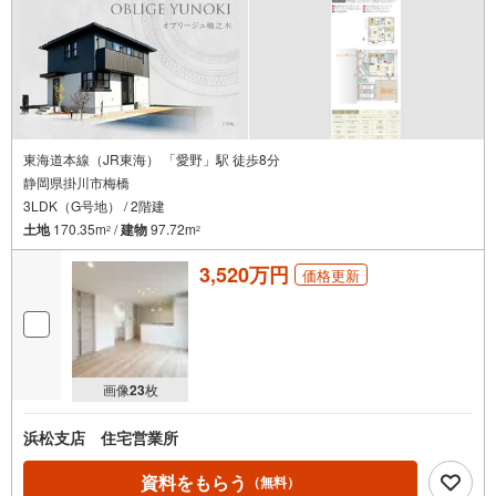
東海道本線（JR東海） 「愛野」駅 徒歩8分
静岡県掛川市梅橋
3LDK（G号地） / 2階建
土地
170.35m
/
建物
97.72m
2
2
3,520万円
価格更新
画像
23
枚
浜松支店 住宅営業所
資料をもらう
（無料）