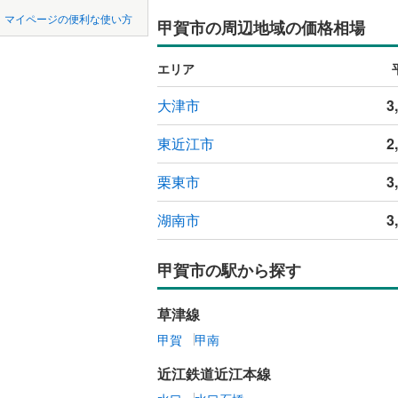
中国
LD
鳥取
マイページの便利な使い方
甲賀市の周辺地域の価格相場
リビング
四国
徳島
（
0
）
エリア
九州・沖縄
福岡
大津市
3
構造・規模・
耐震、免
東近江市
2
（
0
）
栗東市
3
0
0
0
0
0
0
該当物件
該当物件
該当物件
該当物件
該当物件
該当物件
件
件
件
件
件
件
長期優良
湖南市
3
立地
甲賀市の駅から探す
最寄りの
草津線
甲賀
甲南
間取り、居室
近江鉄道近江本線
吹き抜け