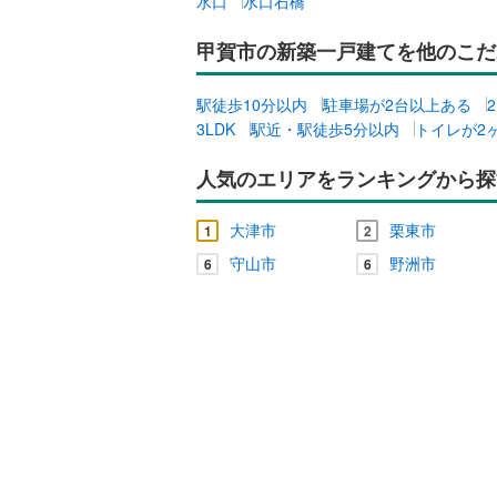
水口
水口石橋
二世帯向
甲賀市の新築一戸建てを他のこだ
サービス
駅徒歩10分以内
駐車場が2台以上ある
キッチン
3LDK
駅近・駅徒歩5分以内
トイレが2
独立型キ
人気のエリアをランキングから探
浴室
大津市
栗東市
1
2
浴室乾燥
守山市
野洲市
6
6
バルコニー、
ウッドデ
収納
ウォーク
（
0
）