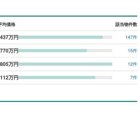
島根
岡山
広島
山口
ダイニング15畳以上
香川
愛媛
高知
保存した条件を見る
平均価格
該当物件数
佐賀
長崎
熊本
大分
,437万円
147件
施工・品質・工法関連
震、制震構造
設計住宅性能評価付き
,770万円
15件
（
0
）
,805万円
12件
この条件で検索する
この条件で検索する
この条件で検索する
この条件で検索する
この条件で検索する
この条件で検索する
市区町村以下を選択
市区町村を選択す
駅を選択する
住宅
（
0
）
大規模（総区画数50戸以上）
,112万円
（
0
）
7件
駅が始発駅
（
0
）
海まで2km以内
（
0
）
全体
（
0
）
バリアフリー住宅
（
0
）