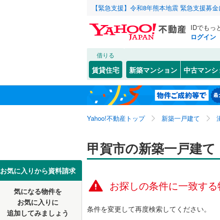
【緊急支援】令和8年熊本地震 緊急支援募
IDでもっ
ログイン
借りる
北海道
JR
北海道
東海道本線
こだわり条件
設備
賃貸住宅
新築マンション
中古マンシ
湖西線
(
0
)
床暖房
（
大津市
甲賀町大
(
1
東北
青森
駐車場2
近江八幡
水口町八
私鉄・その他
近江鉄道
関東
東京
Yahoo!不動産トップ
新築一戸建て
ＴＶモニ
栗東市
(
1
信楽高原
（
0
）
湖南市
(
7
信越・北陸
新潟
甲賀市の新築一戸建て
配置、向き、
米原市
(
1
東海
愛知
お気に入りから資料請求
愛知郡愛
前道6m
お探しの条件に一致する
気になる物件を
近畿
大阪
犬上郡多
平坦地
（
お気に入りに
条件を変更して再度検索してください。
追加してみましょう