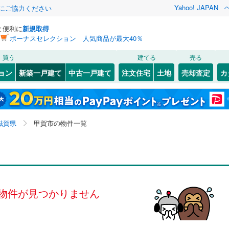
Yahoo! JAPAN
金にご協力ください
と便利に
新規取得
ボーナスセレクション 人気商品が最大40％
検索条件を保存しました
買う
建てる
売る
（JR東海）
(
0
)
東海道本線（JR西日本）
(
0
)
ョン
新築一戸建て
中古一戸建て
注文住宅
土地
売却査定
カ
この検索条件の新着物件通知は、
マイページ
から設定できます。
草津線
(
0
)
0
）
オール電化
（
0
）
原市場
47
)
(
1
)
彦根市
甲南町葛木
(
17
)
(
1
)
岩手
宮城
秋田
山形
台以上
（
0
）
ビルトインガレージ
（
0
）
市
坂
(
(
12
2
)
)
草津市
(
43
)
近江本線
(
0
)
近江鉄道多賀線
(
0
)
滋賀県、甲賀市、価格未定を含む、建築条件付き土地を
神奈川
埼玉
千葉
茨城
滋賀県
甲賀市の物件一覧
タ付インターホン
防犯カメラ
（
0
）
2
)
甲賀市
(
6
)
含む、間取り未定を含む
鐵道
(
0
)
京阪京津線
(
0
)
)
高島市
(
0
)
長野
富山
石川
福井
建ち方、日当たり
)
蒲生郡日野町
(
0
)
閉じる
閉じる
お気に入りリストを見る
お気に入りリストを見る
閉じる
閉じる
岐阜
静岡
三重
検索条件を保存する
荘町
以上
（
(
0
1
）
)
犬上郡豊郷町
角地
（
0
）
(
0
)
物件が見つかりません
マイページ
兵庫
京都
滋賀
奈良
賀町
0
）
(
0
)