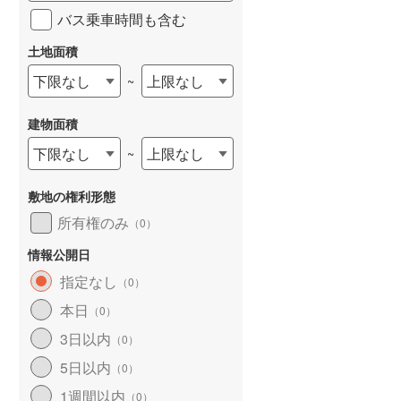
バス乗車時間も含む
土地面積
下限なし
上限なし
~
建物面積
下限なし
上限なし
~
敷地の権利形態
所有権のみ
（
0
）
情報公開日
指定なし
（
0
）
本日
（
0
）
3日以内
（
0
）
5日以内
（
0
）
1週間以内
（
0
）