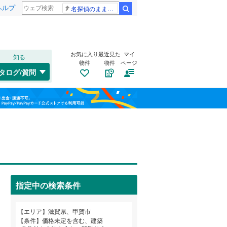
ヘルプ
名探偵のままでいて ナイナイ
検索
お気に入り
最近見た
マイ
知る
物件
物件
ページ
北陸本線
(
0
)
タログ/質問
東海道新幹線
(
0
)
トイレ２か所
（
0
）
長浜市
水口町新城
(
16
)
(
2
)
福島
太陽光発電システム
（
0
）
守山市
(
16
)
近江鉄道八日市線
(
0
)
栃木
群馬
山梨
野洲市
(
9
)
京阪石山坂本線
(
0
)
東近江市
(
15
)
蒲生郡竜王町
(
0
)
指定中の検索条件
犬上郡甲良町
南道路
（
0
）
(
0
)
和歌山
エリア
滋賀県、甲賀市
条件
価格未定を含む、建築