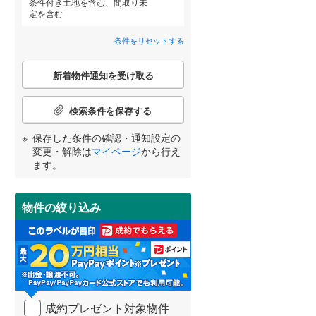
条件付き土地を含む、間取り未
定を含む
条件をリセットする
こ
新着物件通知を受け取る
宮崎
鹿児島
沖縄
の
検
索
検索条件を保存する
住宅性能評価付き
（
0
）
条
件
保存した条件の確認・通知設定の
で
する
る
変更・解除は
マイページ
から行え
条件をリセットする
条件をリセットする
条件をリセットする
条件をリセットする
条件をリセットする
条件をリセットする
通
ます。
知
を
受
物件の絞り込み
け
取
小学校まで1km以内
（
0
）
る
・
条
件
を
間取り変更可能
（
0
）
成約プレゼント対象物件
マ