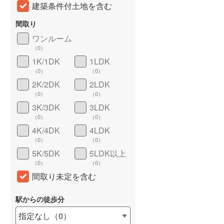
建築条件付土地を含む
間取り
ワンルーム
（
0
）
1K/1DK
1LDK
（
0
）
（
0
）
2K/2DK
2LDK
（
0
）
（
0
）
3K/3DK
3LDK
詳しく見る
（
0
）
（
0
）
4K/4DK
4LDK
（
0
）
（
0
）
5K/5DK
5LDK以上
（
0
）
（
0
）
間取り未定を含む
駅からの徒歩分
指定なし
（
0
）