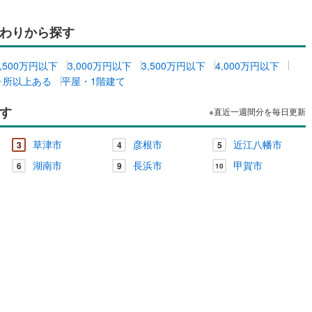
け
（
0
）
平屋・1階建て
（
0
）
わりから探す
ルーム（納戸）
（
0
）
2,500万円以下
3,000万円以下
3,500万円以下
4,000万円以下
ヶ所以上ある
平屋・1階建て
ッチン
（
0
）
対面キッチン
（
0
）
す
※直近一週間分を毎日更新
草津市
彦根市
近江八幡市
3
4
5
機あり
（
0
）
湖南市
長浜市
甲賀市
6
9
10
庭
ッキあり
（
0
）
インクローゼット
床下収納
（
0
）