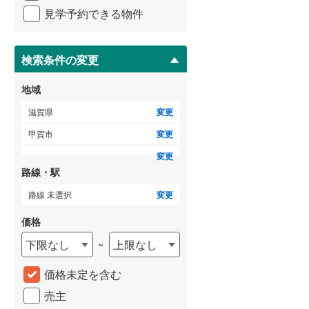
イ
3階建て以上
（
0
）
見学予約できる物件
ペ
ー
ジ
に
検索条件の変更
保
存
地域
す
る
滋賀県
変更
甲賀市
変更
変更
路線・駅
路線 未選択
変更
価格
下限なし
上限なし
~
価格未定を含む
売主