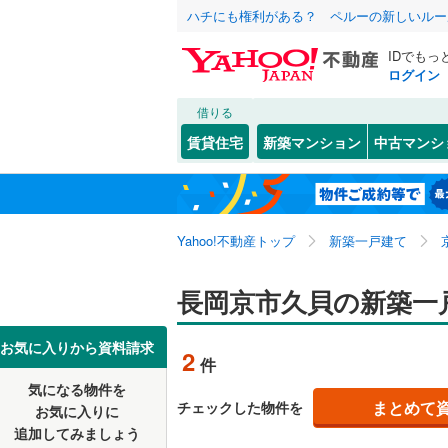
ハチにも権利がある？ ペルーの新しいルー
IDでもっ
ログイン
借りる
北海道
JR
北海道
東海道本線
こだわり条件
設備
賃貸住宅
新築マンション
中古マンシ
湖西線
(
0
)
床暖房
（
京都市
北区
久貝
(
(
29
2
)
)
東北
青森
舞鶴線
(
0
)
駐車場2
中京区
馬場
(
1
(
)
2
関東
東京
東海道新
Yahoo!不動産トップ
新築一戸建て
ＴＶモニ
南区
(
6
)
（
2
）
山科区
(
3
信越・北陸
新潟
地下鉄
長岡京市久貝の新築一
京都市営
配置、向き、
京都府のそのほ
福知山市
東海
愛知
私鉄・その他
近鉄京都
お気に入りから資料請求
2
件
前道6m
かの地域
宇治市
(
7
叡山電鉄
気になる物件を
近畿
大阪
平坦地
（
まとめて
チェックした物件を
お気に入りに
城陽市
(
2
京阪宇治
追加してみましょう