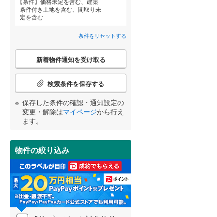
条件
価格未定を含む、建築
京丹後市
(
0
)
阪急嵐山線
(
0
)
条件付き土地を含む、間取り未
定を含む
乙訓郡大山崎町
京都丹後鉄道宮豊線
(
1
(
)
0
)
条件をリセットする
綴喜郡宇治田原町
(
0
)
こ
宮崎
鹿児島
沖縄
相楽郡精華町
(
0
)
新着物件通知を受け取る
の
検
住宅性能評価付き
（
0
）
与謝郡伊根町
(
0
)
索
検索条件を保存する
条
件
保存した条件の確認・通知設定の
する
る
条件をリセットする
条件をリセットする
条件をリセットする
条件をリセットする
条件をリセットする
条件をリセットする
で
変更・解除は
マイページ
から行え
通
ます。
知
を
受
物件の絞り込み
け
小学校まで1km以内
（
2
）
取
る
・
条
件
間取り変更可能
（
0
）
を