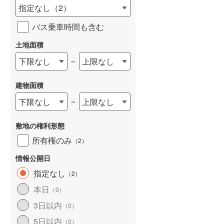
指定なし
（
2
）
バス乗車時間も含む
土地面積
下限なし
上限なし
~
建物面積
下限なし
上限なし
~
敷地の権利形態
所有権のみ
（
2
）
情報公開日
指定なし
（
2
）
本日
（
0
）
3日以内
（
0
）
5日以内
（
0
）