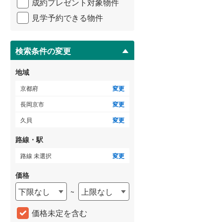
成約プレゼント対象物件
マ
3階建て以上
（
1
）
イ
見学予約できる物件
ペ
ー
ジ
に
検索条件の変更
保
存
地域
す
る
京都府
変更
長岡京市
変更
久貝
変更
路線・駅
路線 未選択
変更
価格
下限なし
上限なし
~
価格未定を含む