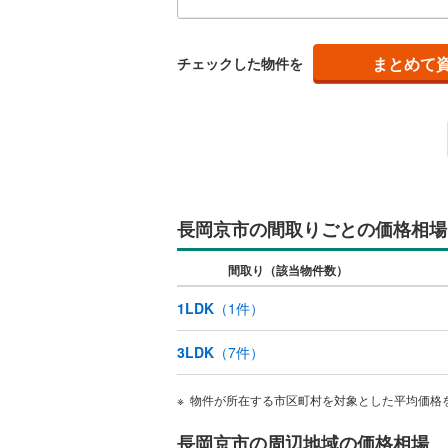
る売
なる
販売、価格、
も弊
まとめて
チェックした物件を
即入居可
オンライン対
オンライ
長岡京市の間取りごとの価格相場
オンライ
間取り（該当物件数）
1LDK
（
1
件）
3LDK
（
7
件）
物件が所在する市区町村を対象とした平均価格
長岡京市の周辺地域の価格相場