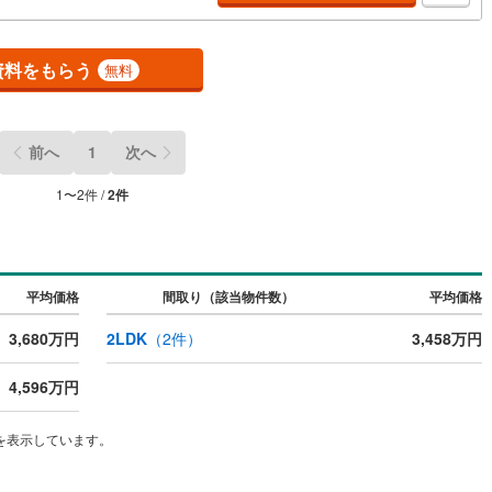
却専門チームあり！3.たくさんの銀行と繋がりがあるため、最も低金利に
ように審査が可能！4.物件のお引渡し後に必要になったお家のリフォーム
契約、入居関連など
社のリフォームプランナーがご提案！お気軽にお問合せください！
資料をもらう
無料
能
（
0
）
応
前へ
1
次へ
ン内見(相談)可
（
0
）
IT重説可
（
0
）
1
〜
2
件 /
2
件
ン対応とは？
平均価格
間取り（該当物件数）
平均価格
3,680万円
2LDK
（
2
件）
3,458万円
4,596万円
を表示しています。