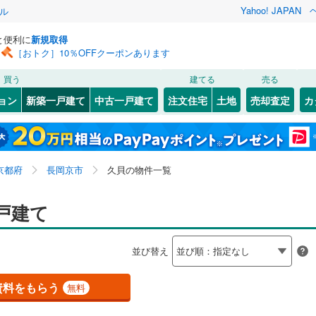
Yahoo! JAPAN
ル
と便利に
新規取得
［おトク］10％OFFクーポンあります
検索条件を保存しました
買う
建てる
売る
（JR西日本）
(
2
)
小浜線
(
0
)
ョン
新築一戸建て
中古一戸建て
注文住宅
土地
売却査定
カ
この検索条件の新着物件通知は、
マイページ
から設定できます。
福知山線
(
0
)
0
）
オール電化
（
0
）
上京区
滝ノ町
(
(
17
1
)
)
岩手
宮城
秋田
山形
奈良線
(
0
)
台以上
（
0
）
ビルトインガレージ
（
0
）
)
東山区
(
5
)
京都府、長岡京市、久貝、価格未定を含む、建築条件付
神奈川
埼玉
千葉
茨城
幹線
(
0
)
京都府
長岡京市
久貝の物件一覧
タ付インターホン
防犯カメラ
（
0
）
右京区
(
59
)
き土地を含む、間取り未定を含む
5
)
西京区
(
37
)
長野
富山
石川
福井
戸建て
地下鉄烏丸線
(
0
)
京都市営地下鉄東西線
(
0
)
建ち方、日当たり
閉じる
閉じる
お気に入りリストを見る
お気に入りリストを見る
閉じる
閉じる
(
0
)
舞鶴市
(
3
)
岐阜
静岡
三重
線
(
0
)
京福電気鉄道嵐山本線
(
0
)
検索条件を保存する
並び替え
以上
（
2
）
角地
（
0
）
7
)
宮津市
(
0
)
叡山本線
(
0
)
嵯峨野観光鉄道
(
0
)
マイページ
兵庫
京都
滋賀
奈良
1
）
資料をもらう
無料
1
)
向日市
(
11
)
線
(
0
)
京阪京津線
(
0
)