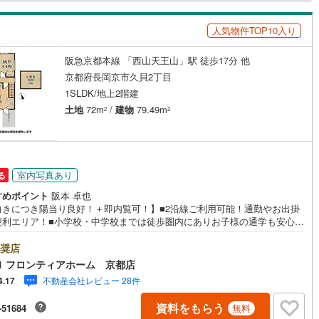
迅速にサポートいたします弊社は専門家同士が連携をとっているため、よ
け
（
0
）
平屋・1階建て
（
0
）
くの知見がございます。お気軽にお問合せください！
人気物件TOP10入り
ルーム（納戸）
（
1
）
阪急京都本線 「西山天王山」駅 徒歩17分 他
京都府長岡京市久貝2丁目
1SLDK/地上2階建
ッチン
（
0
）
対面キッチン
（
2
）
土地
72m
/
建物
79.49m
2
2
機あり
（
1
）
室内写真あり
る
すめポイント
阪本 卓也
庭
向きにつき陽当り良好！＋即内覧可！】■2沿線ご利用可能！通勤やお出掛
便利エリア！■小学校・中学校までは徒歩圏内にありお子様の通学も安心！
ッキあり
（
0
）
利な約5帖の小屋裏収納あり！ 特徴・敷地の北側は私有地通路で、隣地との
も確保されています。・各居室収納あり！荷物がスッキリ片付きお部屋を
奨店
お使いいただけます！・閑静な住宅街！子育て世帯も生活しやすい落ち着
1 フロンティアホーム 京都店
住環境！・駐車スペースあり！前面道路は広々約6mで移動もスムーズ・近
不動産会社レビュー 28件
4.17
は商業施設多数あり生活至便！ 立地・長岡第八小学校まで徒歩約2分・長
インクローゼット
床下収納
（
0
）
中学校まで徒歩約5分 弊社が選ばれる理由 1.お金の扱い方のプロ、ファ
資料をもらう
-51684
無料
ンシャルプランナーが資金計画をサポート！2.買い替えなどにも対応でき