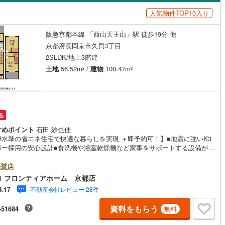
島根
岡山
広島
山口
1
)
京田辺市
(
24
)
水八幡宮参道ケーブル
(
0
)
阪急京都本線
(
2
)
人気物件TOP10入り
ダイニング15畳以上
鉄道宮福線
)
(
0
)
木津川市
京都丹後鉄道宮舞線
(
38
)
(
0
)
香川
愛媛
高知
阪急京都本線 「西山天王山」駅 徒歩19分 他
保存した条件を見る
御山町
(
6
)
綴喜郡井手町
(
0
)
京都府長岡京市久貝3丁目
佐賀
長崎
熊本
大分
2SLDK/地上3階建
施工・品質・工法関連
置町
(
0
)
相楽郡和束町
(
0
)
土地
56.52m
/
建物
100.47m
2
2
震、制震構造
設計住宅性能評価付き
山城村
(
0
)
船井郡京丹波町
(
0
)
（
0
）
謝野町
(
0
)
この条件で検索する
この条件で検索する
この条件で検索する
この条件で検索する
この条件で検索する
この条件で検索する
市区町村以下を選択
市区町村を選択す
駅を選択する
住宅
（
0
）
大規模（総区画数50戸以上）
る
（
0
）
すめポイント
石田 紗也佳
EH水準の省エネ住宅で快適な暮らしを実現 ＋即予約可！】■地震に強いK3
パー採用の安心設計■食洗機や浴室乾燥機など家事をサポートする設備が充
ゆとりある住環境 特徴・全居室に収納を配置し6帖の納戸も備え
能的な間取り・18帖のゆとりあるLDKは家族が集まる開放的な空間・全居
奨店
駅が始発駅
（
0
）
海まで2km以内
（
0
）
複層ガラスを採用し断熱性を向上 立地・長岡第八小学校まで徒歩約8分・
1 フロンティアホーム 京都店
三中学校まで徒歩約11分 弊社が選ばれる理由 1.お金の扱い方のプロ、フ
不動産会社レビュー 28件
4.17
ナンシャルプランナーが資金計画をサポート！2.買い替えなどにも対応で
全体
売却専門チームあり！3.たくさんの銀行と繋がりがあるため、最も低金利
資料をもらう
-51684
無料
るように審査が可能！4.物件のお引渡し後に必要になったお家のリフォー
（
0
）
バリアフリー住宅
（
0
）
弊社のリフォームプランナーがご提案！5.定期的にご連絡を繋ぎ、有事の