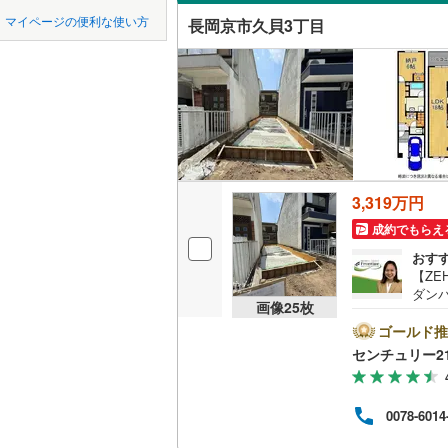
中国
LD
鳥取
八幡市
(
4
京阪石清
マイページの便利な使い方
長岡京市久貝3丁目
リビング
南丹市
京都丹後
(
6
四国
徳島
（
1
）
久世郡久
九州・沖縄
福岡
構造・規模・
相楽郡笠
耐震、免
相楽郡南
（
0
）
与謝郡与
3,319万円
0
0
0
0
0
0
該当物件
該当物件
該当物件
該当物件
該当物件
該当物件
件
件
件
件
件
件
長期優良
成約でもらえ
おす
【Z
ダン
立地
画像
25
枚
実■前道6mの
た機
ゴールド推
最寄りの
室に
センチュリー2
長岡第
ァイ
間取り、居室
きる
0078-6014
にな
吹き抜け
ムも