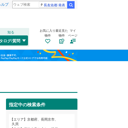
ヘルプ
長友佑都 発表
検索
お気に入り
最近見た
マイ
知る
物件
物件
ページ
関西本線（JR西日本）
(
0
)
タログ/質問
山陰本線
(
0
)
トイレ２か所
（
2
）
左京区
長法寺
(
(
25
6
)
)
福島
片町線
(
0
)
太陽光発電システム
（
0
）
下京区
(
3
)
栃木
群馬
山梨
伏見区
(
123
)
綾部市
(
1
)
京福電気鉄道北野線
(
0
)
指定中の検索条件
南道路
（
1
）
亀岡市
(
11
)
京阪本線
(
2
)
和歌山
エリア
京都府、長岡京市、
長岡京市
(
10
)
京阪鴨東線
(
0
)
久貝