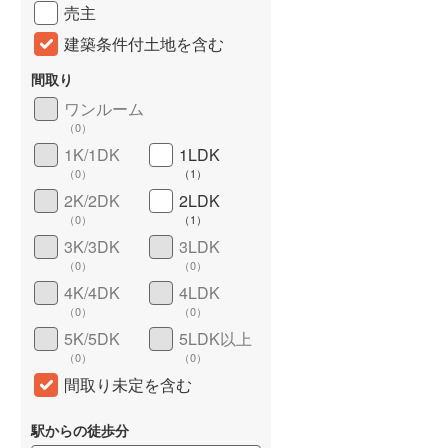
売主
建築条件付土地を含む
間取り
ワンルーム
（
0
）
1K/1DK
1LDK
（
0
）
（
1
）
2K/2DK
2LDK
（
0
）
（
1
）
詳しく見る
3K/3DK
3LDK
（
0
）
（
0
）
4K/4DK
4LDK
（
0
）
（
0
）
5K/5DK
5LDK以上
（
0
）
（
0
）
間取り未定を含む
駅からの徒歩分