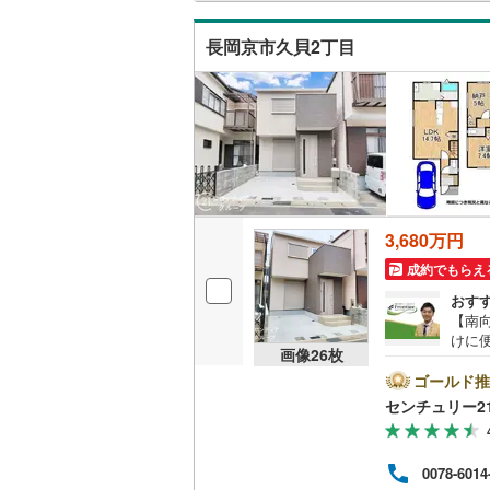
際に
二世帯向
り多
長岡京市久貝2丁目
サービス
キッチン
独立型キ
浴室
3,680万円
浴室乾燥
成約でもらえ
おす
バルコニー、
【南
けに
画像
26
枚
ウッドデ
■便
距離
ゴールド推
広く
センチュリー2
収納
いた
隣に
ウォーク
岡第三
0078-6014
イナ
（
0
）