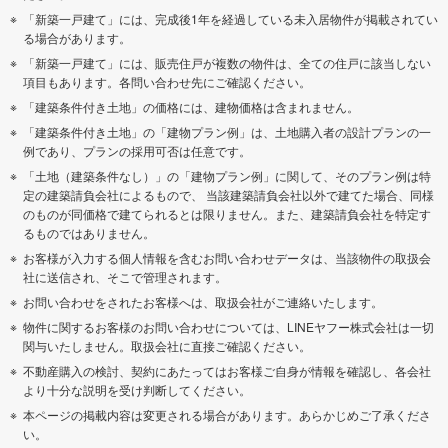
「新築一戸建て」には、完成後1年を経過している未入居物件が掲載されてい
る場合があります。
「新築一戸建て」には、販売住戸が複数の物件は、全ての住戸に該当しない
項目もあります。各問い合わせ先にご確認ください。
「建築条件付き土地」の価格には、建物価格は含まれません。
「建築条件付き土地」の「建物プラン例」は、土地購入者の設計プランの一
例であり、プランの採用可否は任意です。
「土地（建築条件なし）」の「建物プラン例」に関して、そのプラン例は特
定の建築請負会社によるもので、 当該建築請負会社以外で建てた場合、同様
のものが同価格で建てられるとは限りません。また、建築請負会社を特定す
るものではありません。
お客様が入力する個人情報を含むお問い合わせデータは、当該物件の取扱会
社に送信され、そこで管理されます。
お問い合わせをされたお客様へは、取扱会社がご連絡いたします。
物件に関するお客様のお問い合わせについては、LINEヤフー株式会社は一切
関与いたしません。取扱会社に直接ご確認ください。
不動産購入の検討、契約にあたってはお客様ご自身が情報を確認し、各会社
より十分な説明を受け判断してください。
本ページの掲載内容は変更される場合があります。あらかじめご了承くださ
い。