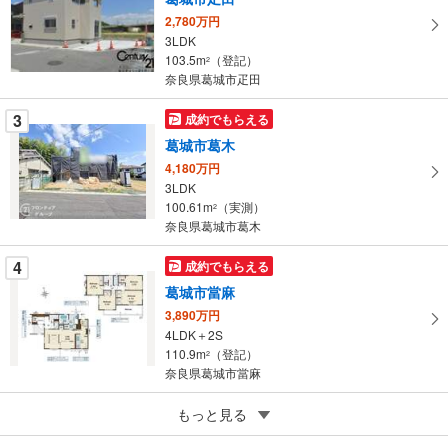
イ
2,780万円
ペ
3LDK
ー
103.5m
（登記）
2
奈良県葛城市疋田
ジ
に
3
成約でもらえる
保
葛城市葛木
存
す
4,180万円
3LDK
る
100.61m
（実測）
2
奈良県葛城市葛木
4
成約でもらえる
葛城市當麻
3,890万円
4LDK＋2S
110.9m
（登記）
2
奈良県葛城市當麻
5
もっと見る
成約でもらえる
葛城市林堂