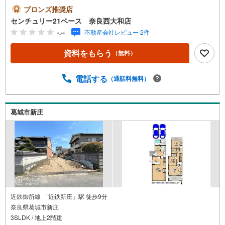
学可！・今から見たい！というお声にもご対応できます！
ブロンズ推奨店
◇住宅ローンもお任せください！◇・提携銀行多数あり
センチュリー21ベース 奈良西大和店
（地方銀行・都市銀行・信用金庫etc）・優遇後適用金利 0.
-.--
不動産会社レビュー 2件
875％～（審査内容により異なります）--- ◇◇ Yahoo！不
動産キャンペーン対象店舗 ◇◇ ----当店で物件を成約いた
資料をもらう
（無料）
だくとPayPayボーナスライトがもらえる【Yahoo！不動産/
物件ご成約キャンペーン】の対象になります。「資料をも
らう」「見学予約をする」からエントリーください。※必ず
電話する
（通話料無料）
Yahoo！ JAPAN IDでログインのうえお問い合わせくださ
い。-----------------------------
葛城市新庄
近鉄御所線 「近鉄新庄」駅 徒歩9分
奈良県葛城市新庄
3SLDK / 地上2階建