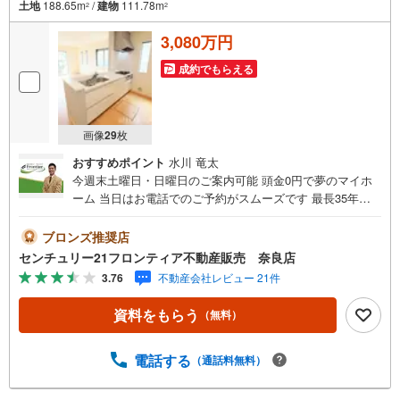
土地
188.65m
/
建物
111.78m
2
2
3,080万円
成約でもらえる
画像
29
枚
おすすめポイント
水川 竜太
今週末土曜日・日曜日のご案内可能 頭金0円で夢のマイホ
ーム 当日はお電話でのご予約がスムーズです 最長35年の
定期点検・長期保証で安心 立地・近鉄御所線「近鉄新庄
駅」歩9分（670m）・JR和歌山線「大和新庄駅」歩18分
ブロンズ推奨店
（1420m）・新庄小学校歩3分（210m）・新庄中学校歩7分
センチュリー21フロンティア不動産販売 奈良店
（500m） 特徴・住宅性能評価5分野7項目で最も高い等級
3.76
不動産会社レビュー 21件
取得を標準化！最長35年の定期点検・長期保証で安心・長
期優良住宅/3LDKS/ストレージルーム/LDK19.5帖/2台駐車
資料をもらう
（無料）
可 弊社が選ばれる理由 1.お金の扱い方のプロ、ファイナン
シャルプランナーが資金計画をサポート！2.買い替えなど
にも対応できる売却専門チームあり！3.たくさんの銀行と
電話する
（通話料無料）
繋がりがあるため、最も低金利になるように審査が可能！
4.物件のお引渡し後に必要になったお家のリフォームも弊