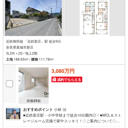
近鉄御所線 「近鉄新庄」駅 徒歩9分
奈良県葛城市新庄
3LDK＋2S / 地上2階
土地
188.65m
/
建物
111.78m
2
2
3,080万円
成約でもらえる
画像
25
枚
おすすめポイント
小林 治
■近鉄新庄駅・小中学校まで徒歩10分圏内◎！■WCL＆スト
レージルーム完備で家中スッキリ！◇ご案内について◇・
水曜日も休まず営業中！・お仕事終わりのお時間でもご見