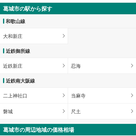
3,380万円
葛城市の駅から探す
3LDK
98.54m
（実測）
2
和歌山線
奈良県葛城市林堂
大和新庄
近鉄御所線
近鉄新庄
忍海
近鉄南大阪線
二上神社口
当麻寺
磐城
尺土
葛城市の周辺地域の価格相場