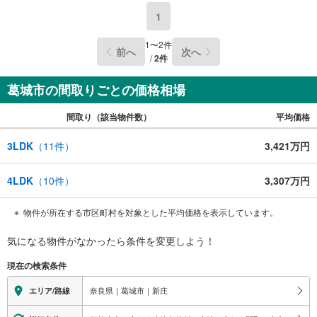
社のリフォームプランナーがご提案！5.定期的にご連絡を
1
繋ぎ、有事の際に迅速にサポートいたします弊社は専門家
同士が連携をとっているため、より多くの知見がございま
1
〜
2
件
前へ
次へ
す。
/
2
件
葛城市の間取りごとの価格相場
間取り（該当物件数）
平均価格
3LDK
（
11
件）
3,421万円
4LDK
（
10
件）
3,307万円
物件が所在する市区町村を対象とした平均価格を表示しています。
気になる物件がなかったら
条件を変更しよう！
現在の検索条件
奈良県｜葛城市｜新庄
エリア/路線