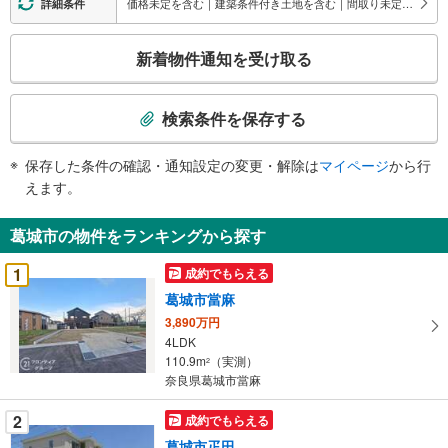
価格未定を含む｜建築条件付き土地を含む｜間取り未定を含む
詳細条件
こ
新着物件通知を受け取る
の
検
索
検索条件を保存する
条
件
保存した条件の確認・通知設定の変更・解除は
マイページ
から行
で
えます。
通
知
葛城市の物件をランキングから探す
を
受
1
成約でもらえる
け
葛城市當麻
取
3,890万円
る
4LDK
・
110.9m
（実測）
2
条
奈良県葛城市當麻
件
を
2
成約でもらえる
マ
葛城市疋田