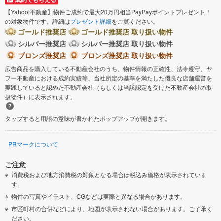
【Yahoo!不動産】物件ご成約で最大20万円相当PayPayポイントプレゼント！
の対象物件です。詳細は
プレゼント詳細
をご覧ください。
ゴールド推奨店
ゴールド推奨店 取り扱い物件
シルバー推奨店
シルバー推奨店 取り扱い物件
ブロンズ推奨店
ブロンズ推奨店 取り扱い物件
広告商品を購入している不動産会社のうち、物件情報の正確性、法令遵守、ヤ
フー不動産における成約実績等、当社所定の基準を満たした優良な店舗運営を
実践していると認めた不動産会社（もしくは当該認定を受けた不動産会社の取
扱物件）に表示されます。
タップすると用語の意味が書かれたポップアップが開きます。
PRマークについて
ご注意
消費税および地方消費税の対象となる場合は税込み価格が表示されていま
す。
物件の写真やイラスト、CGなどは実際と異なる場合があります。
市区町村の合併などにより、地図が表示されない場合があります。ご了承く
ださい。