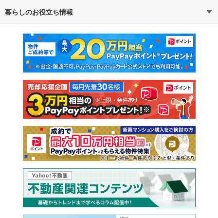
暮らしのお役立ち情報
不動産・住宅
賃貸住宅
通勤・通学時間から探す
地図から探す
マンションカタログ
教えて！住まいの先生
新築マンション
中古マンション
新築一戸建て
中古一戸建て
注文住宅
土地
売却査定