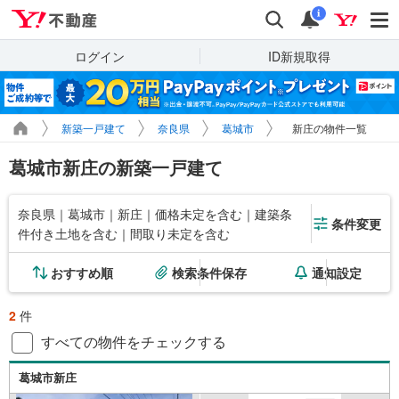
Yahoo!不動産
検索
通知
i
ログイン
ID新規取得
新築一戸建て
奈良県
葛城市
新庄の物件一覧
葛城市新庄の新築一戸建て
奈良県｜葛城市｜新庄｜価格未定を含む｜建築条
条件変更
件付き土地を含む｜間取り未定を含む
おすすめ順
検索条件保存
通知設定
2
件
すべての物件をチェックする
葛城市新庄