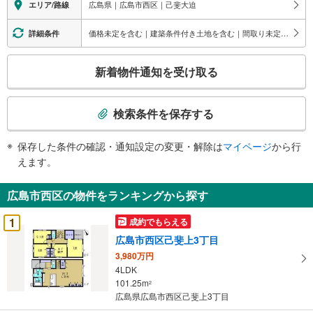
広島県｜広島市西区｜己斐大迫
エリア/路線
価格未定を含む｜建築条件付き土地を含む｜間取り未定を含む
詳細条件
こ
新着物件通知を受け取る
の
検
索
検索条件を保存する
条
件
保存した条件の確認・通知設定の変更・解除は
マイページ
から行
で
えます。
通
知
広島市西区の物件をランキングから探す
を
受
1
成約でもらえる
け
広島市西区己斐上3丁目
取
3,980万円
る
4LDK
・
101.25m
2
条
広島県広島市西区己斐上3丁目
件