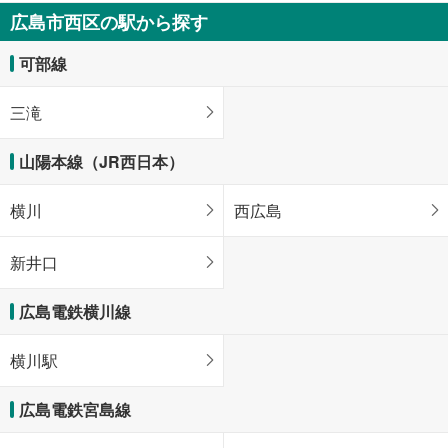
4,880万円
広島市西区の駅から探す
3LDK
95.21m
（登記）
2
可部線
広島県広島市西区東観音町
三滝
山陽本線（JR西日本）
横川
西広島
新井口
広島電鉄横川線
横川駅
広島電鉄宮島線