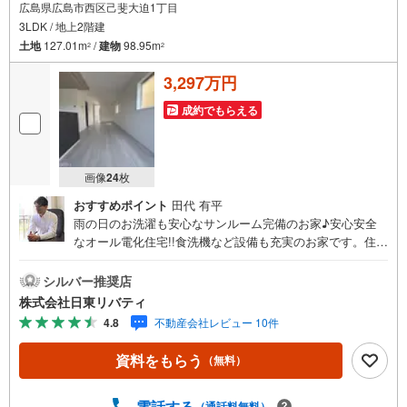
広島県広島市西区己斐大迫1丁目
3LDK / 地上2階建
土地
127.01m
/
建物
98.95m
2
2
3,297万円
成約でもらえる
画像
24
枚
おすすめポイント
田代 有平
雨の日のお洗濯も安心なサンルーム完備のお家♪安心安全
なオール電化住宅!!食洗機など設備も充実のお家です。住ま
いの事ならマツダスタジアム近くの日東リバティへ!!チラシ
やネット広告に載っていない物件もご紹介できます。広島
シルバー推奨店
市内はもちろん廿日市から呉・東広島まで6000物件の豊富
株式会社日東リバティ
な情報量!!「実際に自分自身が住む家を見て納得して買いた
4.8
不動産会社レビュー 10件
い」広告では分かり難い物件の長所や短所を現地でご確認
できます。お気軽にお問い合わせ下さい。TV電話やLINE等
資料をもらう
（無料）
でオンライン案内も可能です。お気軽にお申し付け下さ
い。「住まいを通じた出逢いを大切に」をモットーに、創
業以来多くのお客様に信頼と信用を頂き、広島県下でも有
電話する
（通話料無料）