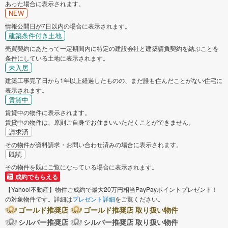
あった場合に表示されます。
NEW
情報公開日が7日以内の場合に表示されます。
建築条件付き土地
売買契約にあたって一定期間内に特定の建設会社と建築請負契約を結ぶことを
条件にしている土地に表示されます。
未入居
建築工事完了日から1年以上経過したものの、まだ誰も住んだことがない住宅に
表示されます。
賃貸中
賃貸中の物件に表示されます。
賃貸中の物件は、原則ご自身でお住まいいただくことができません。
請求済
その物件が資料請求・お問い合わせ済みの場合に表示されます。
既読
その物件を既にご覧になっている場合に表示されます。
成約でもらえる
【Yahoo!不動産】物件ご成約で最大20万円相当PayPayポイントプレゼント！
の対象物件です。詳細は
プレゼント詳細
をご覧ください。
ゴールド推奨店
ゴールド推奨店 取り扱い物件
シルバー推奨店
シルバー推奨店 取り扱い物件