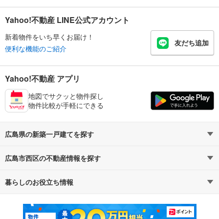
Yahoo!不動産 LINE公式アカウント
新着物件をいち早くお届け！
友だち追加
便利な機能のご紹介
Yahoo!不動産 アプリ
地図でサクッと物件探し
物件比較が手軽にできる
広島県の新築一戸建てを探す
広島市西区の不動産情報を探す
路線・駅から探す
地域から探す
暮らしのお役立ち情報
不動産・住宅
賃貸住宅
通勤・通学時間から探す
地図から探す
マンションカタログ
教えて！住まいの先生
新築マンション
中古マンション