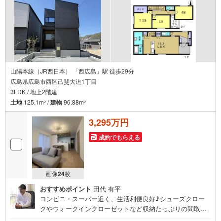
山陽本線（JR西日本） 「西広島」駅 徒歩29分
広島県広島市西区己斐大迫1丁目
3LDK / 地上2階建
土地
125.1m
/
建物
96.88m
2
2
3,295万円
成約でもらえる
画像
24
枚
おすすめポイント
田代 有平
コンビニ・スーパー近く、生活利便良好♪シューズクロー
クやウォークインクローゼットなど収納たっぷりの間取
り。周辺は落ち着きのある閑静な住宅地です。住まいの事