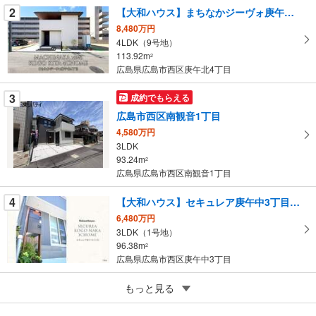
を
2
【大和ハウス】まちなかジーヴォ庚午北4丁目（分譲住宅）
マ
8,480万円
イ
4LDK（9号地）
113.92m
ペ
2
広島県広島市西区庚午北4丁目
ー
ジ
3
成約でもらえる
に
広島市西区南観音1丁目
保
4,580万円
存
3LDK
す
93.24m
2
る
広島県広島市西区南観音1丁目
4
【大和ハウス】セキュレア庚午中3丁目（分譲住宅）
6,480万円
3LDK（1号地）
96.38m
2
広島県広島市西区庚午中3丁目
5
もっと見る
成約でもらえる
広島市西区東観音町