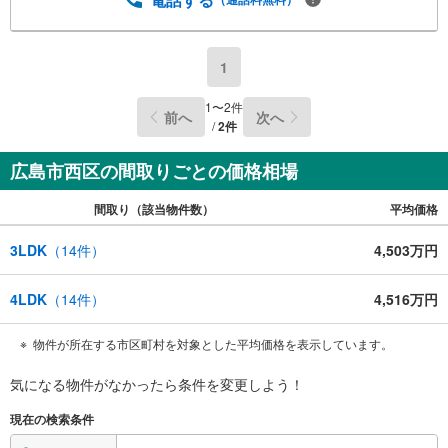
数の不動産グループへ成長することができました。「人と
人、心と心」これからもこの精神を大切に、お客様へのサ
ポートをさせて頂きます。株式会社日東リバティ〒732-081
1
8広島市南区段原日出2丁目2-22-2F
1
〜
2
件
前へ
次へ
/
2
件
広島市西区の間取りごとの価格相場
間取り（該当物件数）
平均価格
3LDK
（
14
件）
4,503万円
4LDK
（
14
件）
4,516万円
物件が所在する市区町村を対象とした平均価格を表示しています。
気になる物件がなかったら
条件を変更しよう！
現在の検索条件