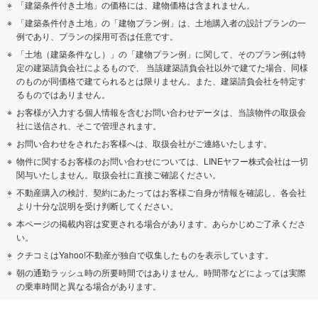
「建築条件付き土地」の価格には、建物価格は含まれません。
「建築条件付き土地」の「建物プラン例」は、土地購入者の設計プランの一
例であり、プランの採用可否は任意です。
「土地（建築条件なし）」の「建物プラン例」に関して、そのプラン例は特
定の建築請負会社によるもので、 当該建築請負会社以外で建てた場合、同様
のものが同価格で建てられるとは限りません。また、建築請負会社を特定す
るものではありません。
お客様が入力する個人情報を含むお問い合わせデータは、当該物件の取扱会
社に送信され、そこで管理されます。
お問い合わせをされたお客様へは、取扱会社がご連絡いたします。
物件に関するお客様のお問い合わせについては、LINEヤフー株式会社は一切
関与いたしません。取扱会社に直接ご確認ください。
不動産購入の検討、契約にあたってはお客様ご自身が情報を確認し、各会社
より十分な説明を受け判断してください。
本ページの掲載内容は変更される場合があります。あらかじめご了承くださ
い。
クチコミはYahoo!不動産が独自で収集したものを表示しています。
朝の通勤ラッシュ時の所要時間ではありません。時間帯などによっては実際
の乗車時間と異なる場合があります。