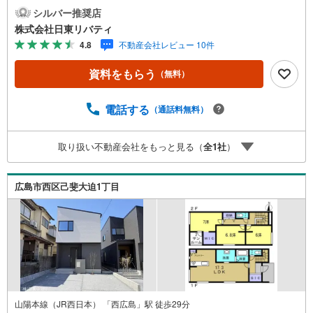
ならマツダスタジアム近くの日東リバティへ!!チラシやネッ
シルバー推奨店
ト広告に載っていない物件もご紹介できます。広島市内は
株式会社日東リバティ
もちろん廿日市から呉・東広島まで6000物件の豊富な情報
4.8
不動産会社レビュー 10件
量!!「実際に自分自身が住む家を見て納得して買いたい」広
告では分かり難い物件の長所や短所を現地でご確認できま
資料をもらう
（無料）
す。お気軽にお問い合わせ下さい。TV電話やLINE等でオン
ライン案内も可能です。お気軽にお申し付け下さい。「住
まいを通じた出逢いを大切に」をモットーに、創業以来多
電話する
（通話料無料）
くのお客様に信頼と信用を頂き、広島県下でも有数の不動
産グループへ成長することができました。「人と人、心と
取り扱い不動産会社をもっと見る（
全
1
社
）
心」これからもこの精神を大切に、お客様へのサポートを
させて頂きます。株式会社日東リバティ〒732-0818広島市
南区段原日出2丁目2-22-2F
広島市西区己斐大迫1丁目
山陽本線（JR西日本） 「西広島」駅 徒歩29分