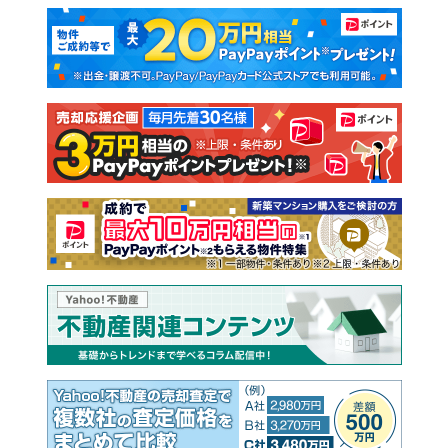
マンションカタログ
教えて！住まいの先生
新築マンション
中古マンション
新築一戸建て
中古一戸建て
注文住宅
土地
売却査定