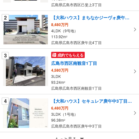
条
広島県広島市西区己斐上3丁目
件
を
2
【大和ハウス】まちなかジーヴォ庚午北4丁目（分譲住宅）
マ
8,480万円
イ
4LDK（9号地）
113.92m
ペ
2
広島県広島市西区庚午北4丁目
ー
ジ
3
成約でもらえる
に
広島市西区南観音1丁目
保
4,580万円
存
3LDK
す
93.24m
2
る
広島県広島市西区南観音1丁目
4
【大和ハウス】セキュレア庚午中3丁目（分譲住宅）
6,480万円
3LDK（1号地）
96.38m
2
広島県広島市西区庚午中3丁目
5
もっと見る
成約でもらえる