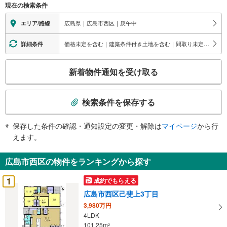
現在の検索条件
広島県｜広島市西区｜庚午中
エリア/路線
価格未定を含む｜建築条件付き土地を含む｜間取り未定を含む
詳細条件
こ
新着物件通知を受け取る
の
検
索
検索条件を保存する
条
件
保存した条件の確認・通知設定の変更・解除は
マイページ
から行
で
えます。
通
知
広島市西区の物件をランキングから探す
を
受
1
成約でもらえる
け
広島市西区己斐上3丁目
取
3,980万円
る
4LDK
・
101.25m
2