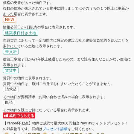
価格の更新があった物件です。
複数の価格が表示されている物件に関しましてはそのうちの１つ以上に更新が
あった場合に表示されます。
NEW
情報公開日が7日以内の場合に表示されます。
建築条件付き土地
売買契約にあたって一定期間内に特定の建設会社と建築請負契約を結ぶことを
条件にしている土地に表示されます。
未入居
建築工事完了日から1年以上経過したものの、まだ誰も住んだことがない住宅に
表示されます。
賃貸中
賃貸中の物件に表示されます。
賃貸中の物件は、原則ご自身でお住まいいただくことができません。
請求済
その物件が資料請求・お問い合わせ済みの場合に表示されます。
既読
その物件を既にご覧になっている場合に表示されます。
成約でもらえる
【Yahoo!不動産】物件ご成約で最大20万円相当PayPayポイントプレゼント！
の対象物件です。詳細は
プレゼント詳細
をご覧ください。