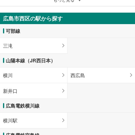
広島市西区東観音町
4,880万円
広島市西区の駅から探す
3LDK
95.21m
（登記）
2
可部線
広島県広島市西区東観音町
三滝
山陽本線（JR西日本）
横川
西広島
新井口
広島電鉄横川線
横川駅