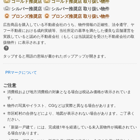
ゴールド推奨店
ゴールド推奨店 取り扱い物件
シルバー推奨店
シルバー推奨店 取り扱い物件
ブロンズ推奨店
ブロンズ推奨店 取り扱い物件
広告商品を購入している不動産会社のうち、物件情報の正確性、法令遵守、ヤ
フー不動産における成約実績等、当社所定の基準を満たした優良な店舗運営を
実践していると認めた不動産会社（もしくは当該認定を受けた不動産会社の取
扱物件）に表示されます。
タップすると用語の意味が書かれたポップアップが開きます。
PRマークについて
ご注意
消費税および地方消費税の対象となる場合は税込み価格が表示されていま
す。
物件の写真やイラスト、CGなどは実際と異なる場合があります。
市区町村の合併などにより、地図が表示されない場合があります。ご了承く
ださい。
「新築一戸建て」には、完成後1年を経過している未入居物件が掲載されてい
る場合があります。