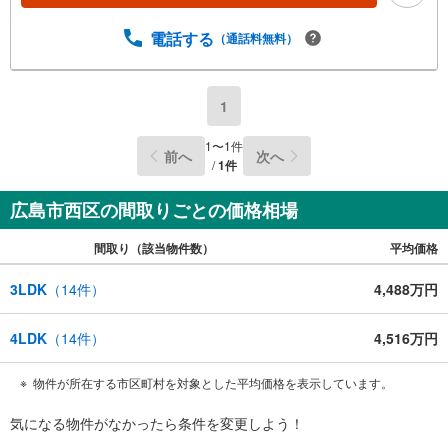
電話する
（通話料無料）
1
1
〜
1
件
前へ
次へ
/
1
件
広島市西区の間取りごとの価格相場
間取り（該当物件数）
平均価格
3LDK
（
14
件）
4,488万円
4LDK
（
14
件）
4,516万円
物件が所在する市区町村を対象とした平均価格を表示しています。
気になる物件がなかったら
条件を変更しよう！