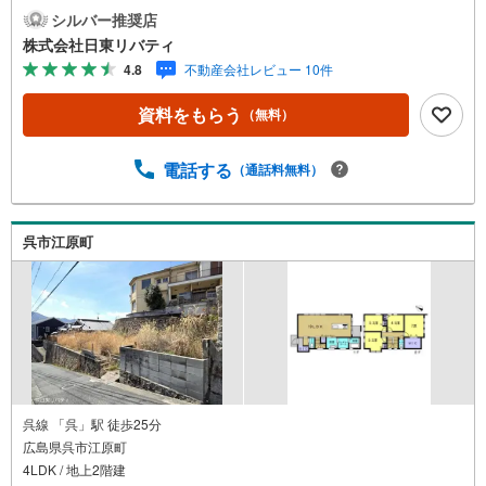
東リバティへ!!チラシやネット広告に載っていない物件もご
シルバー推奨店
紹介できます。広島市内はもちろん廿日市から呉・東広島
株式会社日東リバティ
まで6000物件の豊富な情報量!!「実際に自分自身が住む家
4.8
不動産会社レビュー 10件
を見て納得して買いたい」広告では分かり難い物件の長所
や短所を現地でご確認できます。お気軽にお問い合わせ下
資料をもらう
（無料）
さい。TV電話やLINE等でオンライン案内も可能です。お気
軽にお申し付け下さい。「住まいを通じた出逢いを大切
に」をモットーに、創業以来多くのお客様に信頼と信用を
電話する
（通話料無料）
頂き、広島県下でも有数の不動産グループへ成長すること
ができました。「人と人、心と心」これからもこの精神を
大切に、お客様へのサポートをさせて頂きます。株式会社
呉市江原町
日東リバティ〒732-0818広島市南区段原日出2丁目2-22-2F
呉線 「呉」駅 徒歩25分
広島県呉市江原町
4LDK / 地上2階建