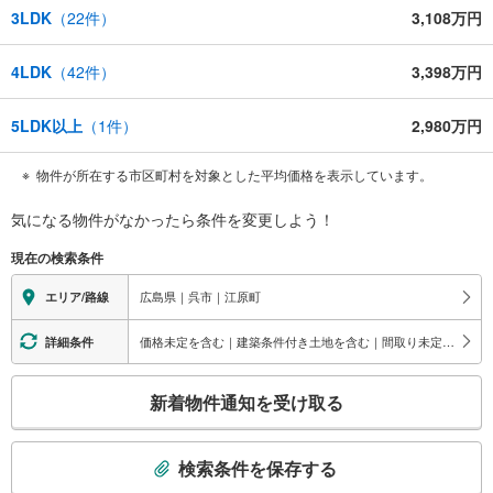
3LDK
（
22
件）
3,108万円
4LDK
（
42
件）
3,398万円
5LDK以上
（
1
件）
2,980万円
物件が所在する市区町村を対象とした平均価格を表示しています。
気になる物件がなかったら
条件を変更しよう！
現在の検索条件
広島県｜呉市｜江原町
エリア/路線
価格未定を含む｜建築条件付き土地を含む｜間取り未定を含む
詳細条件
こ
新着物件通知を受け取る
の
検
索
検索条件を保存する
条