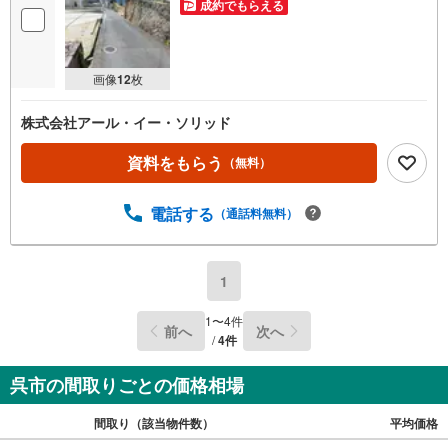
成約でもらえる
画像
12
枚
株式会社アール・イー・ソリッド
資料をもらう
（無料）
電話する
（通話料無料）
1
1
〜
4
件
前へ
次へ
/
4
件
呉市の間取りごとの価格相場
間取り（該当物件数）
平均価格