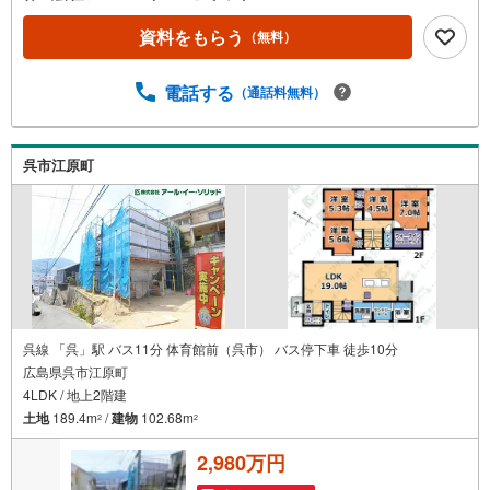
資料をもらう
（無料）
電話する
（通話料無料）
呉市江原町
呉線 「呉」駅 バス11分 体育館前（呉市） バス停下車 徒歩10分
広島県呉市江原町
4LDK / 地上2階建
土地
189.4m
/
建物
102.68m
2
2
2,980万円