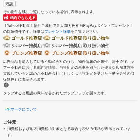
既読
その物件を既にご覧になっている場合に表示されます。
成約でもらえる
【Yahoo!不動産】物件ご成約で最大20万円相当PayPayポイントプレゼント！
の対象物件です。詳細は
プレゼント詳細
をご覧ください。
ゴールド推奨店
ゴールド推奨店 取り扱い物件
シルバー推奨店
シルバー推奨店 取り扱い物件
ブロンズ推奨店
ブロンズ推奨店 取り扱い物件
広告商品を購入している不動産会社のうち、物件情報の正確性、法令遵守、ヤ
フー不動産における成約実績等、当社所定の基準を満たした優良な店舗運営を
実践していると認めた不動産会社（もしくは当該認定を受けた不動産会社の取
扱物件）に表示されます。
タップすると用語の意味が書かれたポップアップが開きます。
PRマークについて
ご注意
消費税および地方消費税の対象となる場合は税込み価格が表示されていま
す。