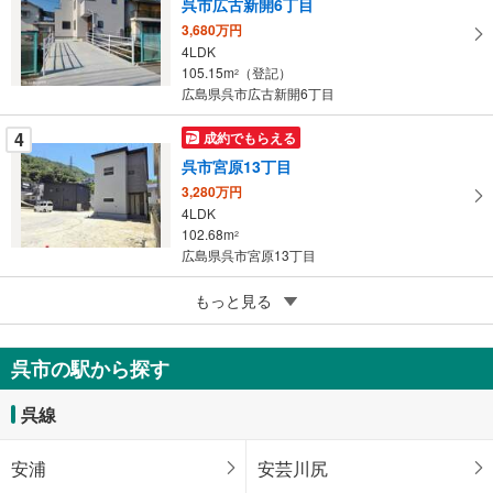
呉市広古新開6丁目
存
す
3,680万円
4LDK
る
105.15m
（登記）
2
広島県呉市広古新開6丁目
4
成約でもらえる
呉市宮原13丁目
3,280万円
4LDK
102.68m
2
広島県呉市宮原13丁目
5
もっと見る
成約でもらえる
呉市江原町
2,380万円
呉市の駅から探す
4LDK
106.82m
2
呉線
広島県呉市江原町
安浦
安芸川尻