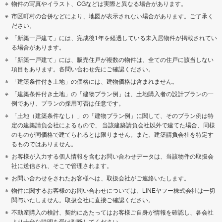
物件の写真やイラスト、CGなどは実際と異なる場合があります。
市区町村の合併などにより、地図が表示されない場合があります。ご了承く
ださい。
「新築一戸建て」には、完成後1年を経過している未入居物件が掲載されてい
る場合があります。
「新築一戸建て」には、販売住戸が複数の物件は、全ての住戸に該当しない
項目もあります。各問い合わせ先にご確認ください。
「建築条件付き土地」の価格には、建物価格は含まれません。
「建築条件付き土地」の「建物プラン例」は、土地購入者の設計プランの一
例であり、プランの採用可否は任意です。
「土地（建築条件なし）」の「建物プラン例」に関して、そのプラン例は特
定の建築請負会社によるもので、 当該建築請負会社以外で建てた場合、同様
のものが同価格で建てられるとは限りません。また、建築請負会社を特定す
るものではありません。
お客様が入力する個人情報を含むお問い合わせデータは、当該物件の取扱会
社に送信され、そこで管理されます。
お問い合わせをされたお客様へは、取扱会社がご連絡いたします。
物件に関するお客様のお問い合わせについては、LINEヤフー株式会社は一切
関与いたしません。取扱会社に直接ご確認ください。
不動産購入の検討、契約にあたってはお客様ご自身が情報を確認し、各会社
より十分な説明を受け判断してください。