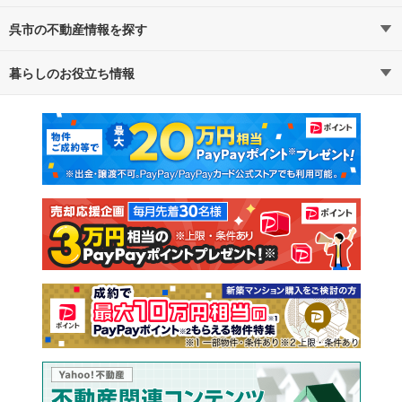
呉市の不動産情報を探す
路線・駅から探す
地域から探す
暮らしのお役立ち情報
不動産・住宅
賃貸住宅
通勤・通学時間から探す
地図から探す
マンションカタログ
教えて！住まいの先生
新築マンション
中古マンション
新築一戸建て
中古一戸建て
注文住宅
土地
売却査定