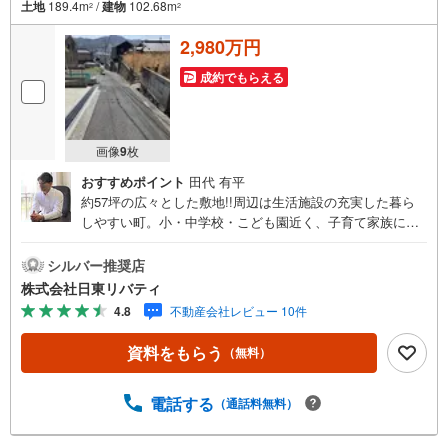
土地
189.4m
/
建物
102.68m
2
2
2,980万円
成約でもらえる
画像
9
枚
おすすめポイント
田代 有平
約57坪の広々とした敷地!!周辺は生活施設の充実した暮ら
しやすい町。小・中学校・こども園近く、子育て家族にも
ぴったりの住環境です。住まいの事ならマツダスタジアム
近くの日東リバティへ!!チラシやネット広告に載っていない
シルバー推奨店
物件もご紹介できます。広島市内はもちろん廿日市から
株式会社日東リバティ
呉・東広島まで6000物件の豊富な情報量!!「実際に自分自
4.8
不動産会社レビュー 10件
身が住む家を見て納得して買いたい」広告では分かり難い
物件の長所や短所を現地でご確認できます。お気軽にお問
資料をもらう
（無料）
い合わせ下さい。TV電話やLINE等でオンライン案内も可能
です。お気軽にお申し付け下さい。「住まいを通じた出逢
いを大切に」をモットーに、創業以来多くのお客様に信頼
電話する
（通話料無料）
と信用を頂き、広島県下でも有数の不動産グループへ成長
することができました。「人と人、心と心」これからもこ