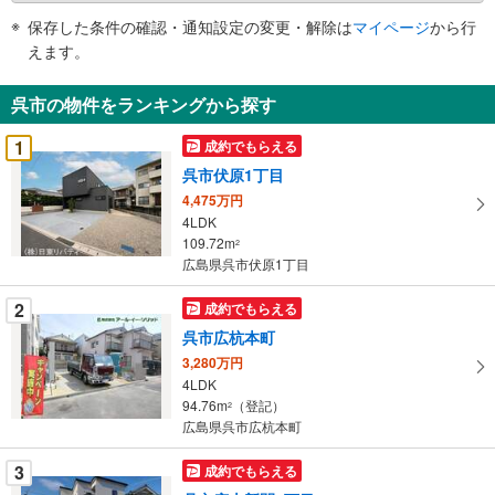
件
保存した条件の確認・通知設定の変更・解除は
マイページ
から行
で
えます。
通
知
呉市の物件をランキングから探す
を
受
1
成約でもらえる
け
呉市伏原1丁目
取
4,475万円
る
4LDK
・
109.72m
2
条
広島県呉市伏原1丁目
件
を
2
成約でもらえる
マ
呉市広杭本町
イ
3,280万円
ペ
4LDK
ー
94.76m
（登記）
2
広島県呉市広杭本町
ジ
に
3
成約でもらえる
保