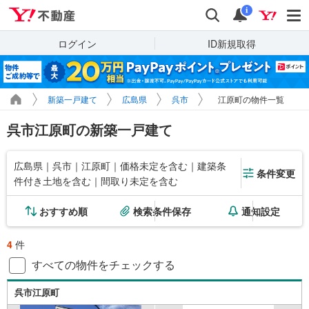
Yahoo!不動産
検索
通知
i
ログイン
ID新規取得
新築一戸建て
広島県
呉市
江原町の物件一覧
呉市江原町の新築一戸建て
広島県｜呉市｜江原町｜価格未定を含む｜建築条
条件変更
件付き土地を含む｜間取り未定を含む
おすすめ順
検索条件保存
通知設定
4
件
すべての物件をチェックする
呉市江原町