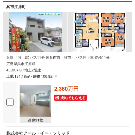
の精神を大切に、お客様へのサポートをさせて頂きます。
呉市江原町
株式会社日東リバティ〒732-0818広島市南区段原日出2丁目
2-22-2F
呉線 「呉」駅 バス11分 体育館前（呉市） バス停下車 徒歩11分
広島県呉市江原町
4LDK＋S / 地上2階建
土地
131.18m
/
建物
106.82m
2
2
2,380万円
成約でもらえる
画像
21
枚
株式会社アール・イー・ソリッド