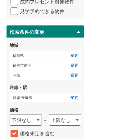
成約プレゼント対象物件
マ
3階建て以上
（
0
）
イ
朝倉郡筑前町
(
26
)
見学予約できる物件
ペ
ー
三潴郡大木町
(
0
)
ジ
に
検索条件の変更
田川郡添田町
(
0
)
保
存
地域
田川郡大任町
(
0
)
す
る
福岡県
変更
京都郡苅田町
(
7
)
福岡市南区
変更
築上郡上毛町
(
0
)
花畑
変更
路線・駅
路線 未選択
変更
価格
下限なし
上限なし
~
価格未定を含む