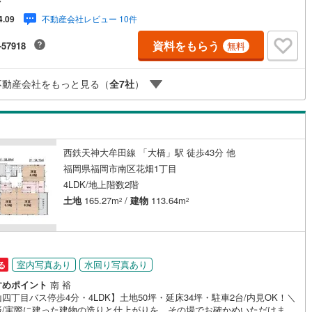
マ
福岡の新築一戸建て・マンションの専門店です大手ネット銀行はじめ多数
不動産会社レビュー 10件
4.09
融機関と提携/最長50年の返済プランもご用意平日も夜間もご見学OK/ご自
最寄り駅まで送迎無料/オンライン相談OK「見るだけ」「ローン相談だ
資料をもらう
-57918
無料
でも歓迎します他社でローンが難しいと言われた方、転職後で審査にご不
方もご相談ください■ご見学についてご見学のご予約は前日までにいただけ
調整しやすく、当日でも空きがあればご案内できます。お子様連れでもど
不動産会社をもっと見る（
全
7
社
）
。現地でご覧いただきたい点や、周辺の様子についてもその場でご説明い
ますお住まい探しのご相談だけでも承っております
西鉄天神大牟田線 「大橋」駅 徒歩43分 他
福岡県福岡市南区花畑1丁目
4LDK/地上階数2階
土地
165.27m
/
建物
113.64m
2
2
室内写真あり
水回り写真あり
る
すめポイント
南 裕
四丁目バス停歩4分・4LDK】土地50坪・延床34坪・駐車2台/内見OK！＼
済/実際に建った建物の造りと仕上がりを、その場でお確かめいただけま