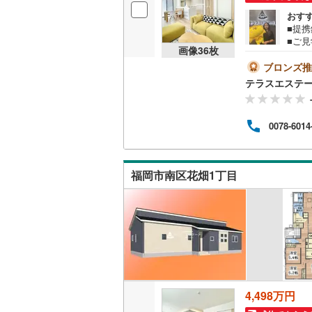
おす
■提
■ご
画像
36
枚
す。
広々2
ブロンズ推
ぐ見
テラスエステ
迎。
さい
が用
0078-6014
テラ
だか
た方
福岡市南区花畑1丁目
4,498万円