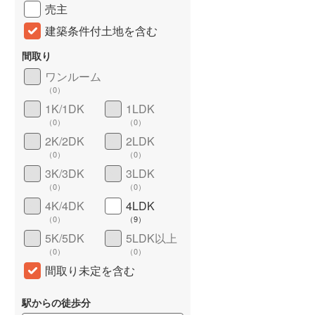
売主
建築条件付土地を含む
間取り
ワンルーム
（
0
）
1K/1DK
1LDK
（
0
）
（
0
）
2K/2DK
2LDK
（
0
）
（
0
）
詳しく見る
3K/3DK
3LDK
（
0
）
（
0
）
4K/4DK
4LDK
（
0
）
（
9
）
5K/5DK
5LDK以上
（
0
）
（
0
）
間取り未定を含む
駅からの徒歩分