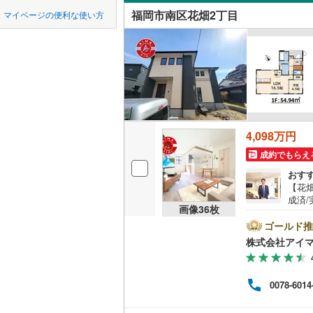
中国
LD
鳥取
北九州都
かの地域
福岡市南区花畑2丁目
マイページの便利な使い方
飯塚市
(
5
老司
(
13
)
リビング
四国
徳島
八女市
(
2
（
9
）
行橋市
(
2
九州・沖縄
福岡
構造・規模・
小郡市
(
5
耐震、免
大野城市
（
0
）
4,098万円
0
0
0
0
0
0
古賀市
(
7
該当物件
該当物件
該当物件
該当物件
該当物件
該当物件
件
件
件
件
件
件
長期優良
成約でもらえ
おす
宮若市
(
0
【花畑
成済
みやま市
立地
画像
36
枚
■広さ
らし
ゴールド推
糟屋郡宇
最寄りの
間で
株式会社アイ
グ・
糟屋郡須
ショ
間取り、居室
済プ
糟屋郡粕
0078-6014
ライ
吹き抜け
難し
遠賀郡岡
いて