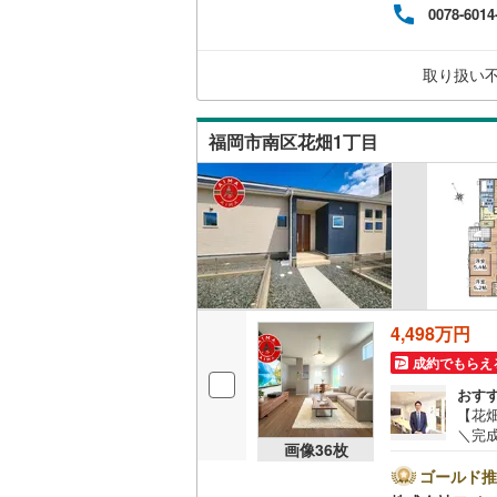
0078-6014
ーズ
の専
販売、価格、
ンも
取り扱い
相談
即入居可
と言
福岡市南区花畑1丁目
オンライン対
オンライ
オンライ
4,498万円
成約でもらえ
おす
【花畑
＼完
画像
36
枚
す。
暮らせ
ゴールド推
約3