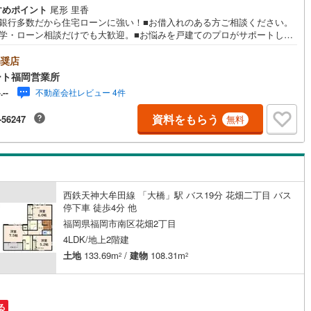
すめポイント
尾形 里香
携銀行多数だから住宅ローンに強い！■お借入れのある方ご相談ください。
見学・ローン相談だけでも大歓迎。■お悩みを戸建てのプロがサポートしま
【おすすめポイント】■東花畑小・花畑中エリア■東花畑小まで徒歩約7分■
々約21帖■敷地内並列3台駐車可能 平日・土日祝いつでもご案内可能。
奨店
すぐ見たい』にもできるだけ対応いたします（＾＾） 短時間でのご見学も
ート福岡営業所
迎。 お仕事帰りのご見学も可能。ご希望の日時や時間お気軽にお申し付け
不動産会社レビュー 4件
-.--
さい。 ●住宅ローンの相談大歓迎（無料）『支払いができるか不安…』
金が用意できるかわからない…』『車の借り入れがある…』↓↓↓↓↓↓↓↓
資料をもらう
-56247
無料
↓↓ テラスエステートなら… ・頭金ゼロ・ボーナス払い無しOK！・提携銀
数だから住宅ローンに強い！・お借入れのある方や過去にローン審査がダ
った方もご相談可能。
西鉄天神大牟田線 「大橋」駅 バス19分 花畑二丁目 バス
停下車 徒歩4分 他
福岡県福岡市南区花畑2丁目
4LDK/地上2階建
土地
133.69m
/
建物
108.31m
2
2
る