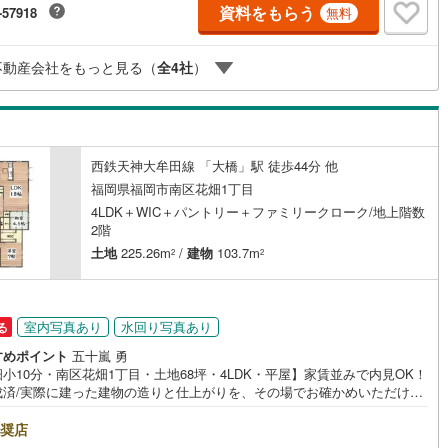
資料をもらう
-57918
無料
も備えます。■アイマのサポートアイマは福岡の新築一戸建て・マンション
門店です大手ネット銀行はじめ多数の金融機関と提携/最長50年の返済プラ
契約、入居関連など
ご用意平日も夜間もご見学OK/ご自宅・最寄り駅まで送迎無料/オンライン
不動産会社をもっと見る（
全
4
社
）
OK「見るだけ」「ローン相談だけ」でも歓迎します他社でローンが難しい
能
（
5
）
われた方、転職後で審査にご不安の方もご相談ください
応
西鉄天神大牟田線 「大橋」駅 徒歩44分 他
ン内見(相談)可
（
9
）
IT重説可
（
8
）
福岡県福岡市南区花畑1丁目
4LDK＋WIC＋パントリー＋ファミリークローク/地上階数
ン対応とは？
2階
土地
225.26m
/
建物
103.7m
2
2
室内写真あり
水回り写真あり
る
すめポイント
五十嵐 勇
小10分・南区花畑1丁目・土地68坪・4LDK・平屋】家賃並みで内見OK！
成済/実際に建った建物の造りと仕上がりを、その場でお確かめいただけま
＼平屋/階段のないワンフロア設計で、子育て期からシニア期まで安心して
ます。■広さ・間取り間取りは4LDK・LDK18帖以上。土地約68坪・延床
奨店
1坪と、暮らしの広さを数字でご確認いただけます。■アイマのサポートアイ