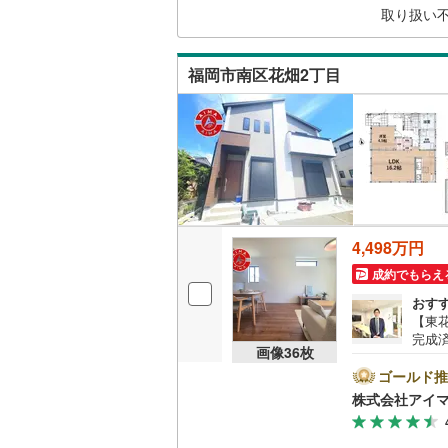
取り扱い
二世帯向
あれ
鞍手郡鞍
や、
サービス
朝倉郡東
福岡市南区花畑2丁目
キッチン
八女郡広
独立型キ
田川郡糸
田川郡赤
浴室
京都郡み
浴室乾燥
4,498万円
築上郡築
成約でもらえ
バルコニー、
おす
【東花
ウッドデ
完成
画像
36
枚
す。■
と、
収納
ゴールド推
える
株式会社アイ
済証
ウォーク
す。
（
9
）
ス。