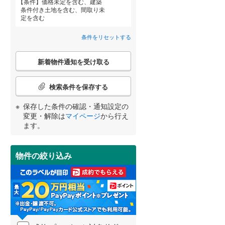
条件
価格未定を含む、建築
甘木鉄道
(
0
)
条件付き土地を含む、間取り未
柳川市
(
6
)
定を含む
大川市
(
2
)
条件をリセットする
中間市
(
7
)
こ
宮崎
鹿児島
沖縄
新着物件通知を受け取る
の
春日市
(
197
)
検
住宅性能評価付き
（
0
）
索
検索条件を保存する
太宰府市
(
65
)
条
件
保存した条件の確認・通知設定の
する
る
うきは市
(
0
)
条件をリセットする
条件をリセットする
条件をリセットする
条件をリセットする
条件をリセットする
条件をリセットする
で
変更・解除は
マイページ
から行え
通
ます。
朝倉市
(
10
)
知
を
那珂川市
(
41
)
受
物件の絞り込み
け
糟屋郡志免町
(
29
)
小学校まで1km以内
（
7
）
取
る
糟屋郡久山町
(
13
)
・
条
遠賀郡水巻町
(
11
)
件
間取り変更可能
（
0
）
を
鞍手郡小竹町
(
0
)