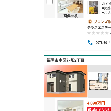
おす
■提
■ご
画像
36
枚
す。
1階広
ブロンズ推
『今
テラスエステ
大歓
くだ
『頭
0078-6014
↓↓
行多
メだ
福岡市南区花畑2丁目
4,098万円
成約でもらえ