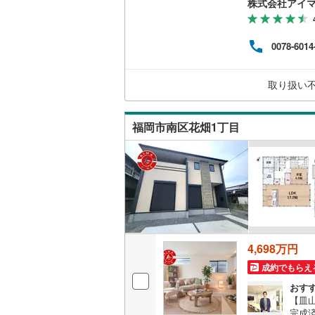
株式会社アイ
マは
の金
宅・
0078-6014
け」
安の
れば
取り扱い
うぞ
たし
福岡市南区花畑1丁目
4,698万円
成約でもらえ
おす
【皿山
完成