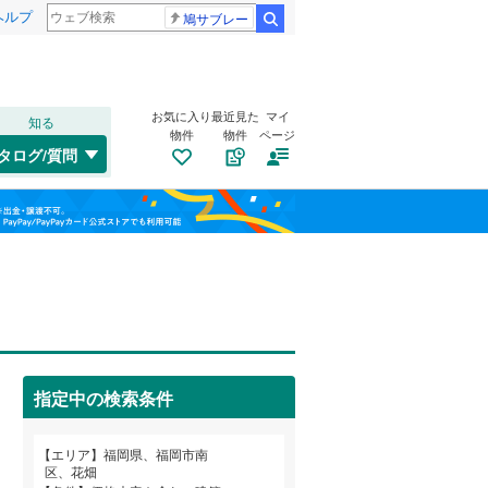
ヘルプ
鳩サブレー
検索
お気に入り
最近見た
マイ
知る
物件
物件
ページ
鹿児島本線
(
1
)
タログ/質問
筑肥線
(
0
)
トイレ２か所
（
8
）
戸畑区
曰佐
(
7
(
)
11
)
福島
日田彦山線
(
0
)
太陽光発電システム
（
0
）
八幡東区
清水
(
1
)
(
7
)
栃木
群馬
山梨
山陽新幹線
(
0
)
玉川町
(
1
)
長丘
(
4
)
中央区
(
22
)
花畑
(
9
)
福岡市地下鉄七隈線
(
2
)
城南区
(
91
)
指定中の検索条件
若久
南道路
(
25
（
)
1
）
西鉄太宰府線
(
0
)
和歌山
柏原
(
18
)
エリア
福岡県、福岡市南
筑豊電気鉄道
(
0
)
区、花畑
直方市
(
1
)
和田
(
16
)