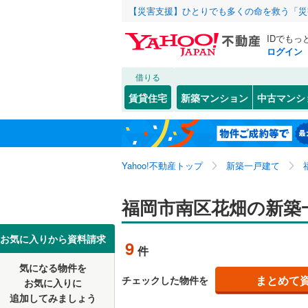
【災害支援】ひとりでも多くの命を救う「災
IDでもっ
ログイン
借りる
北海道
JR
北海道
博多南線
(
こだわり条件
設備
賃貸住宅
新築マンション
中古マンシ
香椎線
(
0
)
床暖房
（
北九州市
門司区
井尻
(
3
(
)
2
東北
青森
久大本線
(
駐車場2
小倉北区
警弥郷
(
1
関東
東京
筑豊本線
(
Yahoo!不動産トップ
新築一戸建て
ＴＶモニ
八幡西区
高木
(
2
)
（
9
）
九州新幹
寺塚
(
15
)
信越・北陸
新潟
福岡市南区花畑の新築
福岡市
東区
(
257
配置、向き、
長住
(
32
)
地下鉄
福岡市地
南区
(
281
東海
愛知
お気に入りから資料請求
9
件
屋形原
前道6m
(
3
早良区
(
1
私鉄・その他
平成筑豊
気になる物件を
近畿
大阪
大平寺
平坦地
(
（
3
まとめて
チェックした物件を
お気に入りに
西鉄甘木
追加してみましょう
福岡県のそのほ
大牟田市
鶴田
(
21
)