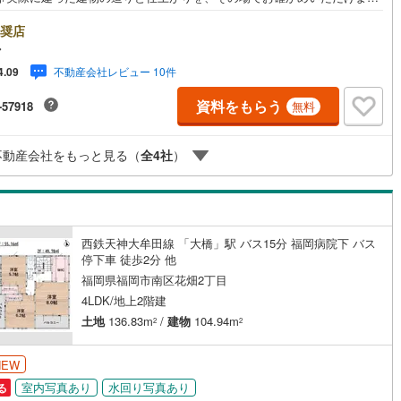
広さ・間取り間取りは4LDK・LDK15帖以上。土地約50坪・延床約34坪
暮らしの広さを数字でご確認いただけます。■品質・保証住まいの品質を支
奨店
裏付けです。基礎は面で支えるベタ基礎。地盤調査を実施済み。完了検査
マ
の交付済み。ほかにフラット35Sに対応・フラット35S適合証明書も備えま
不動産会社レビュー 10件
4.09
■省エネ性能光熱費と快適さに配慮した仕様です。熱を伝えにくい複層ガラ
外気と音を抑える二重サッシ。24時間換気で空気を循環。ほかにエコジョ
資料をもらう
-57918
無料
も備えます。■アイマのサポートアイマは福岡の新築一戸建て・マンション
門店です大手ネット銀行はじめ多数の金融機関と提携/最長50年の返済プラ
ご用意平日も夜間もご見学OK/ご自宅・最寄り駅まで送迎無料/オンライン
不動産会社をもっと見る（
全
4
社
）
OK「見るだけ」「ローン相談だけ」でも歓迎します他社でローンが難しい
われた方、転職後で審査にご不安の方もご相談ください
西鉄天神大牟田線 「大橋」駅 バス15分 福岡病院下 バス
停下車 徒歩2分 他
福岡県福岡市南区花畑2丁目
4LDK/地上2階建
土地
136.83m
/
建物
104.94m
2
2
NEW
室内写真あり
水回り写真あり
る