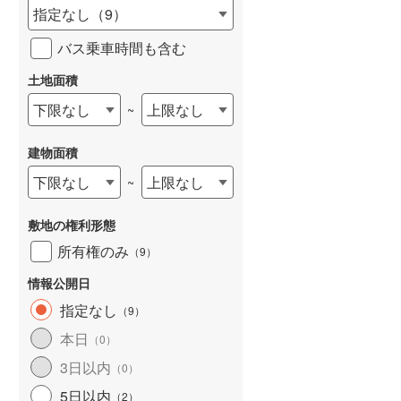
指定なし
（
9
）
バス乗車時間も含む
土地面積
下限なし
上限なし
~
建物面積
下限なし
上限なし
~
敷地の権利形態
所有権のみ
（
9
）
情報公開日
指定なし
（
9
）
本日
（
0
）
3日以内
（
0
）
5日以内
（
2
）