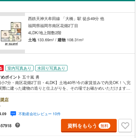
島根
岡山
広島
山口
市モノレール小倉線
(
0
)
平成筑豊鉄道門司港レトロ観光線
0
)
田川市
(
11
)
(
0
)
ダイニング15畳以上
香川
愛媛
高知
西鉄天神大牟田線 「大橋」駅 徒歩49分 他
)
筑後市
(
1
)
保存した条件を見る
福岡県福岡市南区花畑2丁目
)
豊前市
(
0
)
4LDK/地上階数2階
佐賀
長崎
熊本
大分
施工・品質・工法関連
土地
133.69m
/
建物
108.31m
2
2
1
)
筑紫野市
(
53
)
震、制震構造
設計住宅性能評価付き
(
165
)
宗像市
(
38
)
（
0
）
この条件で検索する
この条件で検索する
この条件で検索する
この条件で検索する
この条件で検索する
この条件で検索する
市区町村以下を選択
市区町村を選択す
駅を選択する
7
)
福津市
(
111
)
室内写真あり
水回り写真あり
住宅
（
0
）
大規模（総区画数50戸以上）
る
（
0
）
すめポイント
五十嵐 勇
)
嘉麻市
(
1
)
小7分・南区花畑2丁目・4LDK】土地40坪/今の家賃並みで内見OK！＼完
/実際に建った建物の造りと仕上がりを、その場でお確かめいただけます。
(
1
)
糸島市
(
42
)
・間取り間取りは4LDK・LDK15帖以上。土地約40坪・延床約33坪と、暮
の広さを数字でご確認いただけます。■居室・採光家族の時間が集まる住空
奨店
美町
(
46
)
糟屋郡篠栗町
(
25
)
駅が始発駅
（
0
）
海まで2km以内
（
0
）
す。使い方を選ばない全居室洋室。窓は2面採光を確保。ほかにフローリン
マ
南向きも備えます。■アイマのサポートアイマは福岡の新築一戸建て・マン
惠町
(
18
)
糟屋郡新宮町
(
25
)
不動産会社レビュー 10件
4.09
ンの専門店です大手ネット銀行はじめ多数の金融機関と提携/最長50年の返
全体
ランもご用意平日も夜間もご見学OK/ご自宅・最寄り駅まで送迎無料/オン
屋町
(
31
)
遠賀郡芦屋町
(
12
)
資料をもらう
-57918
無料
ン相談OK「見るだけ」「ローン相談だけ」でも歓迎します他社でローンが
（
0
）
バリアフリー住宅
（
4
）
いと言われた方、転職後で審査にご不安の方もご相談ください■ご見学につ
垣町
(
5
)
遠賀郡遠賀町
(
4
)
ご見学のご予約は前日までにいただければ調整しやすく、当日でも空きが