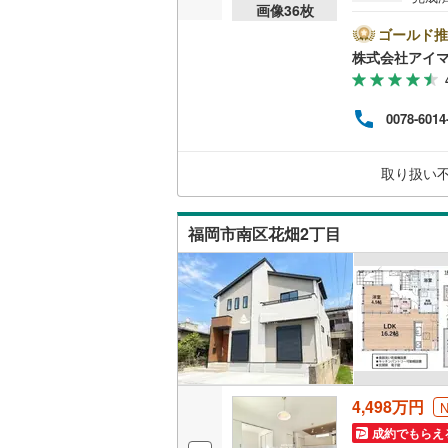
画像
36
枚
す。■
と、
ゴールド推
える
株式会社アイ
済証
す。
ス。
0078-6014
ーズ
の専
ンも
取り扱い
相談
と言
福岡市南区花畑2丁目
4,498万円
成約でもらえ