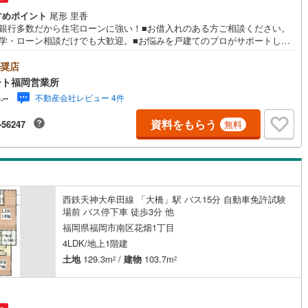
すめポイント
尾形 里香
携銀行多数だから住宅ローンに強い！■お借入れのある方ご相談ください。
見学・ローン相談だけでも大歓迎。■お悩みを戸建てのプロがサポートしま
【おすすめポイント】■花畑小・柏原中エリア■花畑小まで徒歩約7分 ■1階
1帖超 ■ファミリークローク付 平日・土日祝いつでもご案内可能。 『今す
奨店
たい』にもできるだけ対応いたします（＾＾） 短時間でのご見学も大歓
ート福岡営業所
 お仕事帰りのご見学も可能。ご希望の日時や時間お気軽にお申し付けくだ
不動産会社レビュー 4件
-.--
。 ●住宅ローンの相談大歓迎（無料）『支払いができるか不安…』『頭金
意できるかわからない…』『車の借り入れがある…』↓↓↓↓↓↓↓↓↓↓↓↓
資料をもらう
-56247
無料
スエステートなら… ・頭金ゼロ・ボーナス払い無しOK！・提携銀行多数
ら住宅ローンに強い！・お借入れのある方や過去にローン審査がダメだっ
もご相談可能。
西鉄天神大牟田線 「大橋」駅 バス15分 自動車免許試験
場前 バス停下車 徒歩3分 他
福岡県福岡市南区花畑1丁目
4LDK/地上1階建
土地
129.3m
/
建物
103.7m
2
2