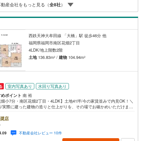
不動産会社をもっと見る（
全
8
社
）
け
（
0
）
平屋・1階建て
（
2
）
ばご案内できます。お子様連れでもどうぞ。現地でご覧いただきたい点
手町
(
0
)
嘉穂郡桂川町
(
9
)
周辺の様子についてもその場でご説明いたします
ルーム（納戸）
（
2
）
峰村
(
0
)
三井郡大刀洗町
(
0
)
川町
(
1
)
田川郡香春町
(
0
)
西鉄天神大牟田線 「大橋」駅 徒歩46分 他
福岡県福岡市南区花畑2丁目
ッチン
（
1
）
対面キッチン
（
9
）
田町
(
0
)
田川郡川崎町
(
0
)
4LDK/地上階数2階
土地
136.83m
/
建物
104.94m
村
(
0
)
田川郡福智町
(
1
)
2
2
やこ町
(
0
)
築上郡吉富町
(
0
)
機あり
（
9
）
上町
(
0
)
室内写真あり
水回り写真あり
る
庭
すめポイント
南 裕
畑小7分・南区花畑2丁目・4LDK】土地41坪/今の家賃並みで内見OK！＼
ッキあり
（
0
）
済/実際に建った建物の造りと仕上がりを、その場でお確かめいただけま
広さ・間取り間取りは4LDK・LDK15帖以上。土地約41坪・延床約32坪
暮らしの広さを数字でご確認いただけます。■品質・保証住まいの品質を支
奨店
裏付けです。基礎は面で支えるベタ基礎。地盤調査を実施済み。完了検査
マ
の交付済み。ほかにフラット35Sに対応・フラット35S適合証明書も備えま
インクローゼット
床下収納
（
9
）
不動産会社レビュー 10件
4.09
■省エネ性能光熱費と快適さに配慮した仕様です。熱を伝えにくい複層ガラ
外気と音を抑える二重サッシ。24時間換気で空気を循環。ほかにエコジョ