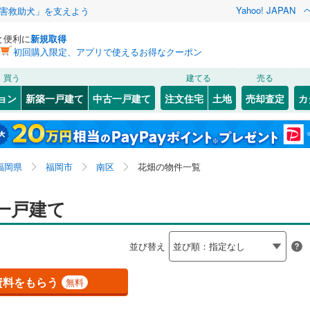
Yahoo! JAPAN
害救助犬」を支えよう
と便利に
新規取得
初回購入限定、アプリで使えるお得なクーポン
検索条件を保存しました
買う
建てる
売る
3
)
山陽本線（JR九州）
(
0
)
ョン
新築一戸建て
中古一戸建て
注文住宅
土地
売却査定
カ
この検索条件の新着物件通知は、
マイページ
から設定できます。
篠栗線
(
0
)
0
）
オール電化
（
0
）
6
)
若松区
市崎
(
1
(
)
30
)
岩手
宮城
秋田
山形
0
)
日豊本線
(
0
)
台以上
（
9
）
ビルトインガレージ
（
0
）
8
(
57
)
)
小倉南区
皿山
(
14
)
(
79
)
福岡県、福岡市南区、花畑、価格未定を含む、建築条件
神奈川
埼玉
千葉
茨城
0
)
後藤寺線
(
0
)
福岡県
福岡市
南区
花畑の物件一覧
タ付インターホン
防犯カメラ
（
0
）
(
136
)
多賀
(
1
)
付き土地を含む、間取り未定を含む
線
(
0
)
中尾
(
1
)
長野
富山
石川
福井
一戸建て
)
博多区
(
47
)
建ち方、日当たり
西長住
(
6
)
下鉄空港線
(
0
)
福岡市地下鉄箱崎線
(
0
)
閉じる
閉じる
お気に入りリストを見る
お気に入りリストを見る
閉じる
閉じる
)
西区
(
148
)
岐阜
静岡
三重
検索条件を保存する
並び替え
以上
1
)
（
0
）
横手
角地
(
（
24
0
）
)
37
)
鉄道
(
0
)
西鉄天神大牟田線
(
9
)
マイページ
兵庫
京都
滋賀
奈良
8
)
）
桧原
(
1
)
資料をもらう
無料
線
(
0
)
西鉄貝塚線
(
0
)
(
4
)
久留米市
(
73
)
野多目
(
14
)