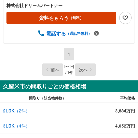
ご相談ください！分かりづらい不動産のご購入をお客様が
株式会社ドリームパートナー
安心して進められるように、お客様の立場に立ってお家を
『探す』お手伝いをさせて頂きます。住まい探しはワクワ
資料をもらう
（無料）
クしながら楽しく探しましょう（^^♪まずはお気軽にご内覧
希望日時をお問合せ下さい。もちろん平日・土日祝日・営
電話する
（通話料無料）
業時間外でのご内覧や、ご希望の場所へのお迎えも可能で
す。【■Yahoo！ 不動産キャンペーン対象店舗です。】当
店で物件を成約すると PayPayボーナスライトがもらえる
「Yahoo！ 不動産 物件ご成約キャンペーン」の対象になり
1
ます。「資料をもらう」「見学予約をする」ボタンからお
問い合わせください。ーーーーーーーーーーーーーーーー
1
〜
1
件
前へ
次へ
ーーーーーーーー※必ずYahoo！ JAPAN IDでログインして
/
1
件
ください。ーーーーーーーーーーーーーーーーーーーーー
ーーー
久留米市の間取りごとの価格相場
間取り（該当物件数）
平均価格
2LDK
（
2
件）
3,884万円
3LDK
（
4
件）
4,052万円