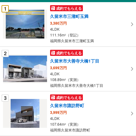
受
1
成約でもらえる
け
久留米市三潴町玉満
取
3,380万円
る
4LDK
・
111.16m
（登記）
2
条
福岡県久留米市三潴町玉満
件
を
2
成約でもらえる
マ
久留米市大善寺大橋1丁目
イ
3,699万円
ペ
4LDK
ー
108.89m
（実測）
2
福岡県久留米市大善寺大橋1丁目
ジ
に
3
成約でもらえる
保
久留米市諏訪野町
存
す
3,999万円
4LDK
る
107.64m
（実測）
2
福岡県久留米市諏訪野町