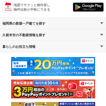
地図でサクッと物件探し
物件比較が手軽にできる
福岡県の新築一戸建てを探す
久留米市の不動産情報を探す
路線・駅から探す
地域から探す
暮らしのお役立ち情報
不動産・住宅
賃貸住宅
通勤・通学時間から探す
地図から探す
マンションカタログ
教えて！住まいの先生
新築マンション
中古マンション
新築一戸建て
中古一戸建て
注文住宅
土地
売却査定