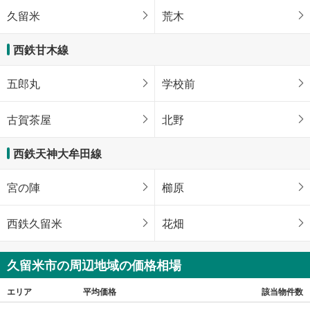
久留米
荒木
西鉄甘木線
五郎丸
学校前
古賀茶屋
北野
西鉄天神大牟田線
宮の陣
櫛原
西鉄久留米
花畑
久留米市の周辺地域の価格相場
エリア
平均価格
該当物件数