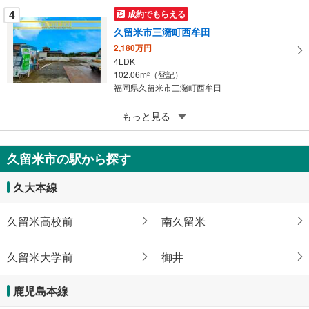
4
成約でもらえる
久留米市三潴町西牟田
2,180万円
4LDK
102.06m
（登記）
2
福岡県久留米市三潴町西牟田
5
もっと見る
成約でもらえる
久留米市三潴町西牟田
2,880万円
久留米市の駅から探す
4LDK
86.95m
（登記）
2
久大本線
福岡県久留米市三潴町西牟田
久留米高校前
南久留米
久留米大学前
御井
鹿児島本線