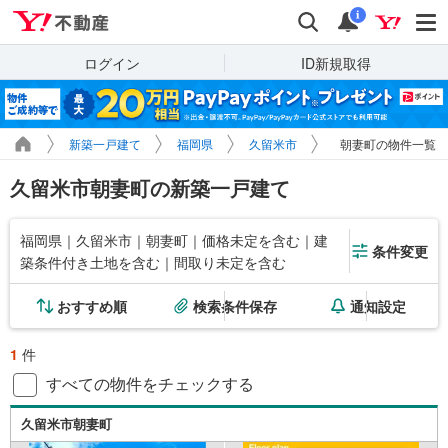
Yahoo!不動産
検索
通知
i
ログイン
ID新規取得
新築一戸建て
福岡県
久留米市
朝妻町の物件一覧
久留米市朝妻町の新築一戸建て
福岡県｜久留米市｜朝妻町｜価格未定を含む｜建
条件変更
築条件付き土地を含む｜間取り未定を含む
おすすめ順
検索条件保存
通知設定
1
件
すべての物件をチェックする
久留米市朝妻町