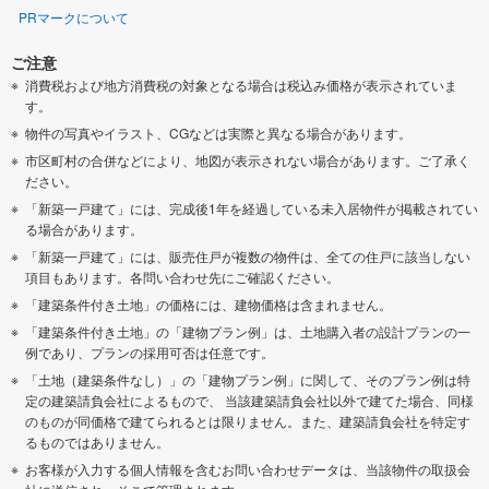
PRマークについて
ご注意
消費税および地方消費税の対象となる場合は税込み価格が表示されていま
す。
物件の写真やイラスト、CGなどは実際と異なる場合があります。
市区町村の合併などにより、地図が表示されない場合があります。ご了承く
ださい。
「新築一戸建て」には、完成後1年を経過している未入居物件が掲載されてい
る場合があります。
「新築一戸建て」には、販売住戸が複数の物件は、全ての住戸に該当しない
項目もあります。各問い合わせ先にご確認ください。
「建築条件付き土地」の価格には、建物価格は含まれません。
「建築条件付き土地」の「建物プラン例」は、土地購入者の設計プランの一
例であり、プランの採用可否は任意です。
「土地（建築条件なし）」の「建物プラン例」に関して、そのプラン例は特
定の建築請負会社によるもので、 当該建築請負会社以外で建てた場合、同様
のものが同価格で建てられるとは限りません。また、建築請負会社を特定す
るものではありません。
お客様が入力する個人情報を含むお問い合わせデータは、当該物件の取扱会