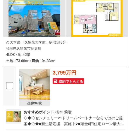
久大本線 「久留米大学前」駅 徒歩8分
福岡県久留米市朝妻町
4LDK / 地上2階
土地
173.69m
/
建物
104.33m
2
2
3,799万円
成約でもらえる
画像
36
枚
おすすめポイント
橋本 莉瑠
◇◆◇センチュリー21ドリームパートナーならではのご提
案◆◇◆■新生活応援 実施中♪■頭金0円住宅ローン最大金
利優遇有！■夜9時まで即日案内可能！■おまとめローンも