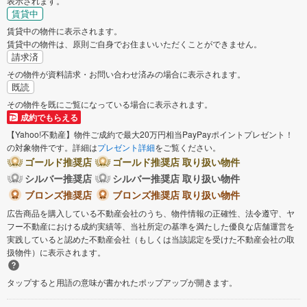
表示されます。
賃貸中
賃貸中の物件に表示されます。
賃貸中の物件は、原則ご自身でお住まいいただくことができません。
請求済
その物件が資料請求・お問い合わせ済みの場合に表示されます。
既読
その物件を既にご覧になっている場合に表示されます。
成約でもらえる
【Yahoo!不動産】物件ご成約で最大20万円相当PayPayポイントプレゼント！
の対象物件です。詳細は
プレゼント詳細
をご覧ください。
ゴールド推奨店
ゴールド推奨店 取り扱い物件
シルバー推奨店
シルバー推奨店 取り扱い物件
ブロンズ推奨店
ブロンズ推奨店 取り扱い物件
広告商品を購入している不動産会社のうち、物件情報の正確性、法令遵守、ヤ
フー不動産における成約実績等、当社所定の基準を満たした優良な店舗運営を
実践していると認めた不動産会社（もしくは当該認定を受けた不動産会社の取
扱物件）に表示されます。
タップすると用語の意味が書かれたポップアップが開きます。