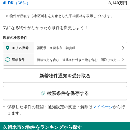
4LDK
（
68
件）
3,140万円
物件が所在する市区町村を対象とした平均価格を表示しています。
気になる物件がなかったら
条件を変更しよう！
現在の検索条件
福岡県｜久留米市｜朝妻町
エリア/路線
価格未定を含む｜建築条件付き土地を含む｜間取り未定を含む
詳細条件
こ
新着物件通知を受け取る
の
検
索
検索条件を保存する
条
件
保存した条件の確認・通知設定の変更・解除は
マイページ
から行
で
えます。
通
知
久留米市の物件をランキングから探す
を