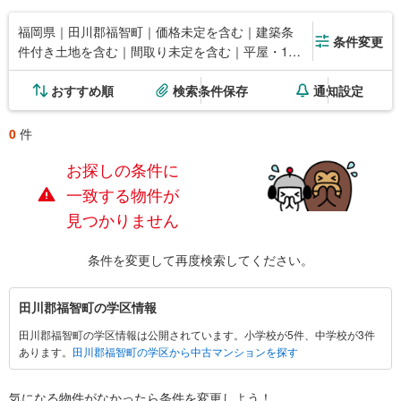
福岡県｜田川郡福智町｜価格未定を含む｜建築条
条件変更
件付き土地を含む｜間取り未定を含む｜平屋・1階
建て
おすすめ順
検索条件保存
通知設定
0
件
お探しの条件に
一致する物件が
見つかりません
条件を変更して再度検索してください。
田
田川郡福智町の学区情報
川
田川郡福智町の学区情報は公開されています。小学校が5件、中学校が3件
郡
あります。
田川郡福智町の学区から中古マンションを探す
福
智
町
気になる物件がなかったら
条件を変更しよう！