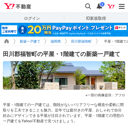
Yahoo!不動産
検索
通知
i
ログイン
ID新規取得
新築一戸建て
福岡県
田川郡福智町
平屋・1階建て
田川郡福智町の平屋・1階建ての新築一戸建て
一部の画像提供：アフロ
平屋・1階建ての一戸建ては、階段がないバリアフリーな構造や柔軟に間
取りを工夫できることも魅力。近年では庭付きの平屋、おしゃれで自分
好みにデザインできる平屋が注目されています。平屋・1階建ての理想の
一戸建てをYahoo!不動産で見つけましょう。