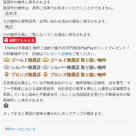
賃貸中の物件に表示されます。
賃貸中の物件は、原則ご自身でお住まいいただくことができません。
請求済
その物件が資料請求・お問い合わせ済みの場合に表示されます。
既読
その物件を既にご覧になっている場合に表示されます。
成約でもらえる
【Yahoo!不動産】物件ご成約で最大20万円相当PayPayポイントプレゼント！
の対象物件です。詳細は
プレゼント詳細
をご覧ください。
ゴールド推奨店
ゴールド推奨店 取り扱い物件
シルバー推奨店
シルバー推奨店 取り扱い物件
ブロンズ推奨店
ブロンズ推奨店 取り扱い物件
広告商品を購入している不動産会社のうち、物件情報の正確性、法令遵守、ヤ
フー不動産における成約実績等、当社所定の基準を満たした優良な店舗運営を
実践していると認めた不動産会社（もしくは当該認定を受けた不動産会社の取
扱物件）に表示されます。
タップすると用語の意味が書かれたポップアップが開きます。
PRマークについて