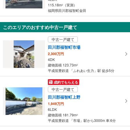
・
115.18m
（実測）
2
条
福岡県田川郡福智町金田
件
を
このエリアのおすすめ中古一戸建て
マ
イ
中古一戸建て
ペ
田川郡福智町市場
ー
ジ
2,300万円
4DK
に
建物面積 123.73m
2
保
平成筑豊鉄道 「ふれあい生力」駅 徒歩5分
存
す
成約でもらえる
る
中古一戸建て
田川郡福智町上野
1,949万円
6LDK
建物面積 181.79m
2
平成筑豊鉄道 「市場」駅から3000m 車:6分