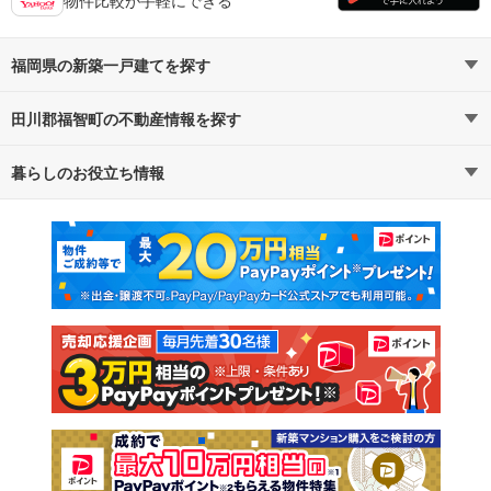
福岡県の新築一戸建てを探す
田川郡福智町の不動産情報を探す
路線・駅から探す
地域から探す
暮らしのお役立ち情報
不動産・住宅
賃貸住宅
通勤・通学時間から探す
地図から探す
マンションカタログ
教えて！住まいの先生
新築マンション
中古マンション
新築一戸建て
中古一戸建て
注文住宅
土地
売却査定