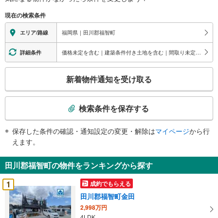
に
現在の検索条件
関
す
福岡県｜田川郡福智町
エリア/路線
る
情
価格未定を含む｜建築条件付き土地を含む｜間取り未定を含む｜平屋・1階建て
詳細条件
報
こ
新着物件通知を受け取る
の
検
索
検索条件を保存する
条
件
保存した条件の確認・通知設定の変更・解除は
マイページ
から行
で
えます。
通
知
田川郡福智町の物件をランキングから探す
を
受
1
成約でもらえる
け
田川郡福智町金田
取
2,998万円
る
4LDK