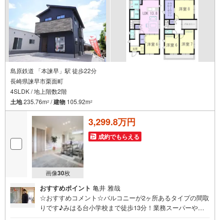
島原鉄道 「本諫早」駅 徒歩22分
長崎県諫早市栗面町
4SLDK / 地上階数2階
土地
235.76m
/
建物
105.92m
2
2
3,299.8万円
成約でもらえる
画像
30
枚
おすすめポイント
亀井 雅哉
☆おすすめコメント☆バルコニーが2ヶ所あるタイプの間取
りです♪みはる台小学校まで徒歩13分！業務スーパーやコ
ンビニが徒歩6分！各洋室に収納あります。食器洗浄乾燥機