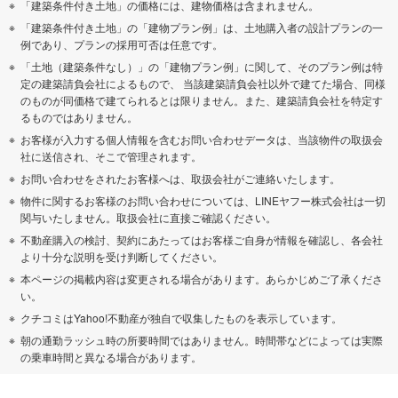
「建築条件付き土地」の価格には、建物価格は含まれません。
「建築条件付き土地」の「建物プラン例」は、土地購入者の設計プランの一
例であり、プランの採用可否は任意です。
「土地（建築条件なし）」の「建物プラン例」に関して、そのプラン例は特
定の建築請負会社によるもので、 当該建築請負会社以外で建てた場合、同様
のものが同価格で建てられるとは限りません。また、建築請負会社を特定す
るものではありません。
お客様が入力する個人情報を含むお問い合わせデータは、当該物件の取扱会
社に送信され、そこで管理されます。
お問い合わせをされたお客様へは、取扱会社がご連絡いたします。
物件に関するお客様のお問い合わせについては、LINEヤフー株式会社は一切
関与いたしません。取扱会社に直接ご確認ください。
不動産購入の検討、契約にあたってはお客様ご自身が情報を確認し、各会社
より十分な説明を受け判断してください。
本ページの掲載内容は変更される場合があります。あらかじめご了承くださ
い。
クチコミはYahoo!不動産が独自で収集したものを表示しています。
朝の通勤ラッシュ時の所要時間ではありません。時間帯などによっては実際
の乗車時間と異なる場合があります。