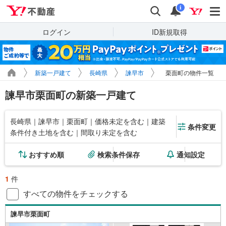
Yahoo!不動産
検索
通知
i
ログイン
ID新規取得
新築一戸建て
長崎県
諫早市
栗面町の物件一覧
諫早市栗面町の新築一戸建て
長崎県｜諫早市｜栗面町｜価格未定を含む｜建築
条件変更
条件付き土地を含む｜間取り未定を含む
おすすめ順
検索条件保存
通知設定
1
件
すべての物件をチェックする
諫早市栗面町