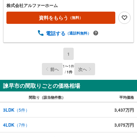
や浴室乾燥機能等、日々の家事の手助けになる設備が標準
株式会社アルファーホーム
装備！■周辺環境・諫早市立みはる台小学校まで徒歩13分
（1040m）・諫早市立諫早中学校まで徒歩22分（1691
資料をもらう
（無料）
m）・業務スーパー諫早店まで徒歩6分（453m）■物件情
報・駐車場5台・全居室収納・バルコニー2ヶ所・各階トイ
電話する
（通話料無料）
レ設置・シューズクローク・照明、エアコン1基設置済み・
食器洗浄乾燥機、浴室乾燥機能付き・断熱等性能等級5等
級・劣化対策等級3相当・床下の劣化を防ぎ不同沈下しにく
いベタ基礎を採用■2026年9月完成予定※工期の影響で変更
1
になる可能性がございます。ご了承ください。 平日のご予
約もOK！開催時間/10:00～18:00（火・水定休）ご予約状
1
〜
1
件
前へ
次へ
況により、ご希望に添えない場合がございます。予めご了
/
1
件
承下さい。
諫早市の間取りごとの価格相場
間取り（該当物件数）
平均価格
3LDK
（
5
件）
3,437万円
4LDK
（
7
件）
3,075万円