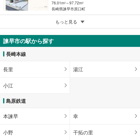
76.01m
～97.72m
2
2
長崎県諫早市原口町
5
もっと見る
成約でもらえる
諫早市八天町
2,799万円
諫早市の駅から探す
3LDK
76.98m
2
長崎本線
長崎県諫早市八天町
長里
湯江
小江
島原鉄道
本諫早
幸
小野
干拓の里