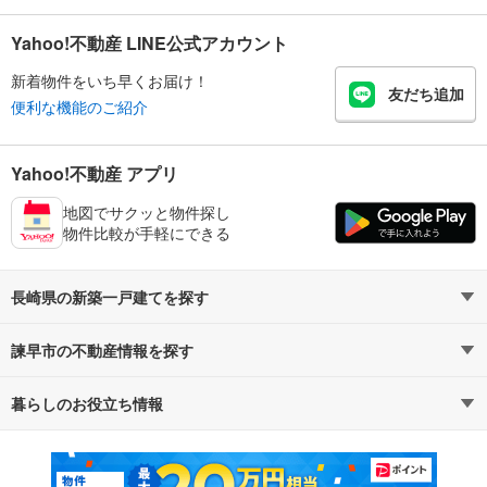
Yahoo!不動産 LINE公式アカウント
新着物件をいち早くお届け！
友だち追加
便利な機能のご紹介
Yahoo!不動産 アプリ
地図でサクッと物件探し
物件比較が手軽にできる
長崎県の新築一戸建てを探す
諫早市の不動産情報を探す
路線・駅から探す
地域から探す
暮らしのお役立ち情報
不動産・住宅
賃貸住宅
通勤・通学時間から探す
地図から探す
マンションカタログ
教えて！住まいの先生
新築マンション
中古マンション