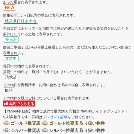
あった場合に表示されます。
NEW
情報公開日が7日以内の場合に表示されます。
建築条件付き土地
売買契約にあたって一定期間内に特定の建設会社と建築請負契約を結ぶことを
条件にしている土地に表示されます。
未入居
建築工事完了日から1年以上経過したものの、まだ誰も住んだことがない住宅に
表示されます。
賃貸中
賃貸中の物件に表示されます。
賃貸中の物件は、原則ご自身でお住まいいただくことができません。
請求済
その物件が資料請求・お問い合わせ済みの場合に表示されます。
既読
その物件を既にご覧になっている場合に表示されます。
成約でもらえる
【Yahoo!不動産】物件ご成約で最大20万円相当PayPayポイントプレゼント！
の対象物件です。詳細は
プレゼント詳細
をご覧ください。
ゴールド推奨店
ゴールド推奨店 取り扱い物件
シルバー推奨店
シルバー推奨店 取り扱い物件