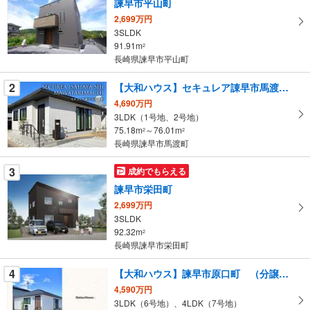
諫早市平山町
取
2,699万円
る
3SLDK
・
91.91m
2
条
長崎県諫早市平山町
件
を
2
【大和ハウス】セキュレア諌早市馬渡町（分譲住宅）
マ
4,690万円
イ
3LDK（1号地、2号地）
75.18m
～76.01m
ペ
2
2
長崎県諫早市馬渡町
ー
ジ
3
成約でもらえる
に
諫早市栄田町
保
2,699万円
存
3SLDK
す
92.32m
2
る
長崎県諫早市栄田町
4
【大和ハウス】諫早市原口町 （分譲住宅）
4,590万円
3LDK（6号地）、4LDK（7号地）