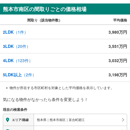
熊本市南区の間取りごとの価格相場
間取り（該当物件数）
平均価格
2LDK
（
1
件）
3,980万円
3LDK
（
20
件）
3,551万円
4LDK
（
123
件）
3,032万円
5LDK以上
（
2
件）
3,198万円
物件が所在する市区町村を対象とした平均価格を表示しています。
気になる物件がなかったら
条件を変更しよう！
現在の検索条件
熊本県｜熊本市南区｜富合町廻江
エリア/路線