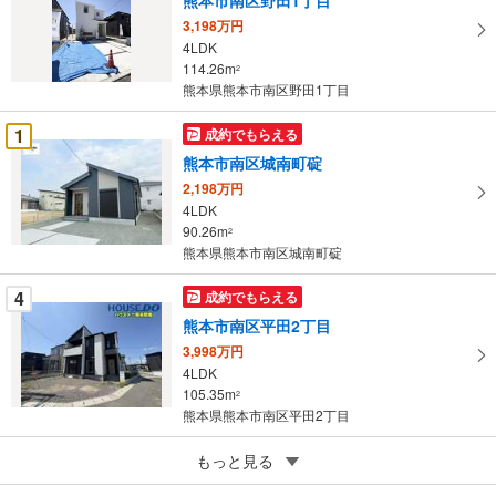
イ
3,198万円
ペ
4LDK
ー
114.26m
2
熊本県熊本市南区野田1丁目
ジ
に
1
成約でもらえる
保
熊本市南区城南町碇
存
す
2,198万円
4LDK
る
90.26m
2
熊本県熊本市南区城南町碇
4
成約でもらえる
熊本市南区平田2丁目
3,998万円
4LDK
105.35m
2
熊本県熊本市南区平田2丁目
5
もっと見る
【大和ハウス】シンフォニーヒル白藤 （分譲住宅）
4,450万円