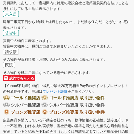
売買契約にあたって一定期間内に特定の建設会社と建築請負契約を結ぶことを
条件にしている土地に表示されます。
未入居
建築工事完了日から1年以上経過したものの、まだ誰も住んだことがない住宅に
表示されます。
賃貸中
賃貸中の物件に表示されます。
賃貸中の物件は、原則ご自身でお住まいいただくことができません。
請求済
その物件が資料請求・お問い合わせ済みの場合に表示されます。
既読
その物件を既にご覧になっている場合に表示されます。
成約でもらえる
【Yahoo!不動産】物件ご成約で最大20万円相当PayPayポイントプレゼント！
の対象物件です。詳細は
プレゼント詳細
をご覧ください。
ゴールド推奨店
ゴールド推奨店 取り扱い物件
シルバー推奨店
シルバー推奨店 取り扱い物件
ブロンズ推奨店
ブロンズ推奨店 取り扱い物件
広告商品を購入している不動産会社のうち、物件情報の正確性、法令遵守、ヤ
フー不動産における成約実績等、当社所定の基準を満たした優良な店舗運営を
実践していると認めた不動産会社（もしくは当該認定を受けた不動産会社の取