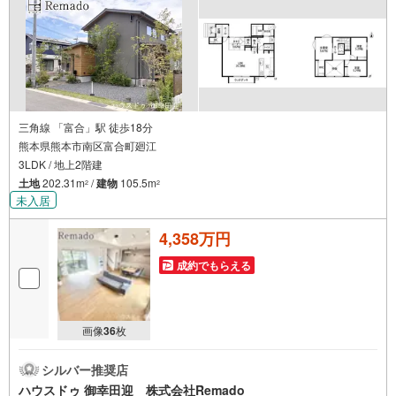
三角線 「富合」駅 徒歩18分
熊本県熊本市南区富合町廻江
3LDK / 地上2階建
土地
202.31m
/
建物
105.5m
2
2
未入居
4,358万円
成約でもらえる
画像
36
枚
シルバー推奨店
ハウスドゥ 御幸田迎 株式会社Remado