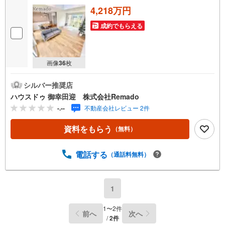
4,218万円
成約でもらえる
画像
36
枚
シルバー推奨店
ハウスドゥ 御幸田迎 株式会社Remado
-.--
不動産会社レビュー 2件
資料をもらう
（無料）
電話する
（通話料無料）
1
1
〜
2
件
前へ
次へ
/
2
件