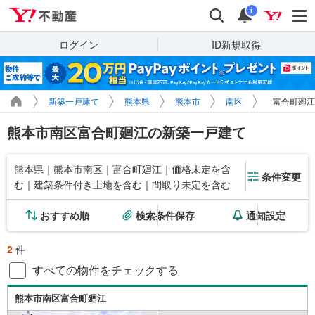
Yahoo!不動産
検索
通知
i
ログイン
ID新規取得
新築一戸建て
熊本県
熊本市
南区
富合町廻江
熊本市南区富合町廻江の新築一戸建て
熊本県｜熊本市南区｜富合町廻江｜価格未定を含
条件変更
む｜建築条件付き土地を含む｜間取り未定を含む
おすすめ順
検索条件保存
通知設定
2
件
すべての物件をチェックする
熊本市南区富合町廻江