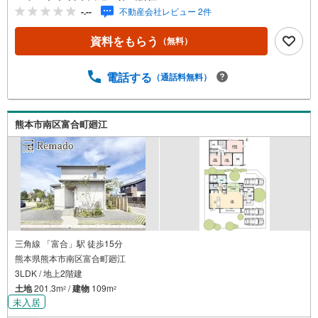
-.--
不動産会社レビュー 2件
資料をもらう
（無料）
電話する
（通話料無料）
熊本市南区富合町廻江
三角線 「富合」駅 徒歩15分
熊本県熊本市南区富合町廻江
3LDK / 地上2階建
土地
201.3m
/
建物
109m
2
2
未入居