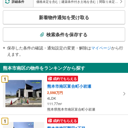
価格未定を含む｜建築条件付き土地を含む｜間取り未定を含む
詳細条件
こ
新着物件通知を受け取る
の
検
索
検索条件を保存する
条
件
保存した条件の確認・通知設定の変更・解除は
マイページ
から行
で
えます。
通
知
熊本市南区の物件をランキングから探す
を
受
1
成約でもらえる
け
熊本市南区富合町小岩瀬
取
2,598万円
る
4LDK
・
111.77m
2
条
熊本県熊本市南区富合町小岩瀬
件
を
1
成約でもらえる
マ
熊本市南区野田1丁目