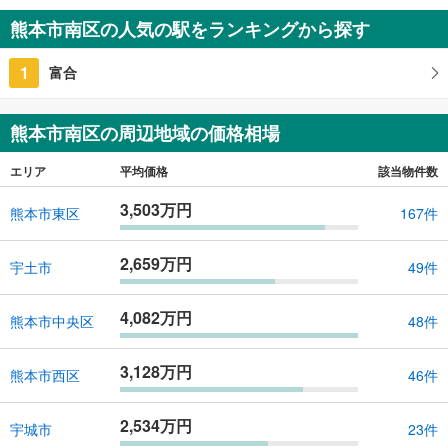
3LDK（53号地）
熊本市南区の人気の駅をランキングから探す
76.01m
2
熊本県熊本市南区合志3丁目
1
富合
熊本市南区の周辺地域の価格相場
エリア
平均価格
該当物件数
3,503万円
熊本市東区
167件
2,659万円
宇土市
49件
4,082万円
熊本市中央区
48件
3,128万円
熊本市西区
46件
2,534万円
宇城市
23件