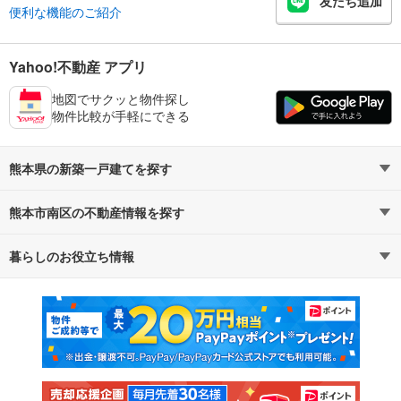
友だち追加
便利な機能のご紹介
Yahoo!不動産 アプリ
地図でサクッと物件探し
物件比較が手軽にできる
熊本県の新築一戸建てを探す
熊本市南区の不動産情報を探す
路線・駅から探す
地域から探す
暮らしのお役立ち情報
不動産・住宅
賃貸住宅
通勤・通学時間から探す
地図から探す
マンションカタログ
教えて！住まいの先生
新築マンション
中古マンション
新築一戸建て
中古一戸建て
注文住宅
土地