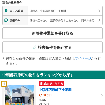
現在の検索条件
沖縄県｜中頭郡西原町｜字我謝
エリア/路線
価格未定を含む｜建築条件付き土地を含む｜間取り未定を含む
詳細条件
こ
新着物件通知を受け取る
の
検
索
検索条件を保存する
条
件
保存した条件の確認・通知設定の変更・解除は
マイページ
から行
で
えます。
通
知
中頭郡西原町の物件をランキングから探す
を
受
1
成約でもらえる
け
中頭郡西原町字小那覇
取
4,180万円
る
4LDK
・
99.05m
2