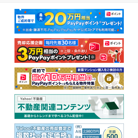
マンションカタログ
教えて！住まいの先生
新築マンション
中古マンション
新築一戸建て
中古一戸建て
注文住宅
土地
売却査定