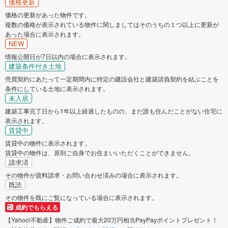
価格更新
価格の更新があった物件です。
複数の価格が表示されている物件に関しましてはそのうちの１つ以上に更新が
あった場合に表示されます。
NEW
情報公開日が7日以内の場合に表示されます。
建築条件付き土地
売買契約にあたって一定期間内に特定の建設会社と建築請負契約を結ぶことを
条件にしている土地に表示されます。
未入居
建築工事完了日から1年以上経過したものの、まだ誰も住んだことがない住宅に
表示されます。
賃貸中
賃貸中の物件に表示されます。
賃貸中の物件は、原則ご自身でお住まいいただくことができません。
請求済
その物件が資料請求・お問い合わせ済みの場合に表示されます。
既読
その物件を既にご覧になっている場合に表示されます。
成約でもらえる
【Yahoo!不動産】物件ご成約で最大20万円相当PayPayポイントプレゼント！