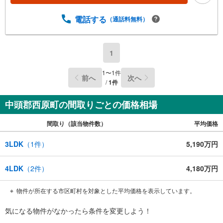
電話する
（通話料無料）
1
1
〜
1
件
前へ
次へ
/
1
件
中頭郡西原町の間取りごとの価格相場
間取り（該当物件数）
平均価格
3LDK
（
1
件）
5,190万円
4LDK
（
2
件）
4,180万円
物件が所在する市区町村を対象とした平均価格を表示しています。
気になる物件がなかったら
条件を変更しよう！