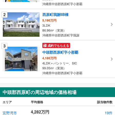
条
沖縄県中頭郡西原町字小那覇
件
を
2
西原町我謝IIB棟
マ
5,190万円
イ
3LDK
86.96m
（実測）
ペ
2
沖縄県中頭郡西原町字我謝
ー
ジ
3
成約でもらえる
に
中頭郡西原町字小那覇
保
4,180万円
存
4LDK＋パントリー、SIC
す
99.05m
（実測）
2
る
沖縄県中頭郡西原町字小那覇
中頭郡西原町の周辺地域の価格相場
エリア
平均価格
該当物件数
4,282万円
宜野湾市
19件