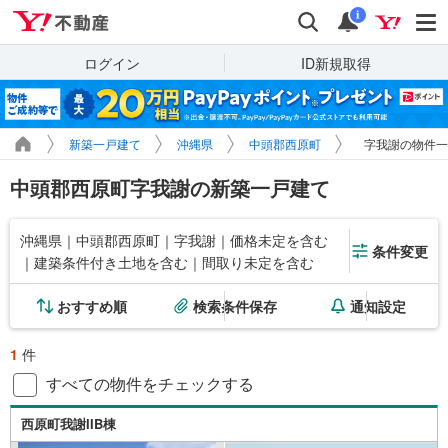
Yahoo!不動産
検索
通知
i
ログイン
ID新規取得
新築一戸建て
沖縄県
中頭郡西原町
字我謝の物件一
中頭郡西原町字我謝の新築一戸建て
沖縄県｜中頭郡西原町｜字我謝｜価格未定を含む
条件変更
｜建築条件付き土地を含む｜間取り未定を含む
おすすめ順
検索条件保存
通知設定
1
件
すべての物件をチェックする
西原町我謝IIB棟