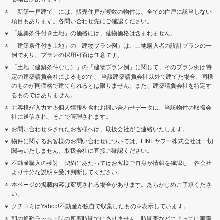
「新築一戸建て」には、販売住戸が複数の物件は、全ての住戸に該当しない
項目もあります。各問い合わせ先にご確認ください。
「建築条件付き土地」の価格には、建物価格は含まれません。
「建築条件付き土地」の「建物プラン例」は、土地購入者の設計プランの一
例であり、プランの採用可否は任意です。
「土地（建築条件なし）」の「建物プラン例」に関して、そのプラン例は特
定の建築請負会社によるもので、 当該建築請負会社以外で建てた場合、同様
のものが同価格で建てられるとは限りません。また、建築請負会社を特定す
るものではありません。
お客様が入力する個人情報を含むお問い合わせデータは、当該物件の取扱会
社に送信され、そこで管理されます。
お問い合わせをされたお客様へは、取扱会社がご連絡いたします。
物件に関するお客様のお問い合わせについては、LINEヤフー株式会社は一切
関与いたしません。取扱会社に直接ご確認ください。
不動産購入の検討、契約にあたってはお客様ご自身が情報を確認し、各会社
より十分な説明を受け判断してください。
本ページの掲載内容は変更される場合があります。あらかじめご了承くださ
い。
クチコミはYahoo!不動産が独自で収集したものを表示しています。
朝の通勤ラッシュ時の所要時間ではありません。時間帯などによっては実際