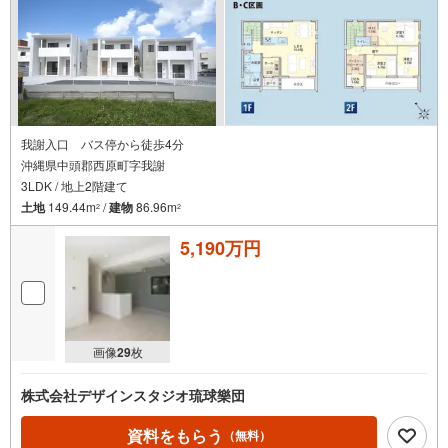
我謝入口 バス停から徒歩4分
沖縄県中頭郡西原町字我謝
3LDK / 地上2階建て
土地
149.44m
/
建物
86.96m
2
2
5,190万円
画像
29
枚
株式会社デザインスタジオ琉球樂団
資料をもらう
（無料）