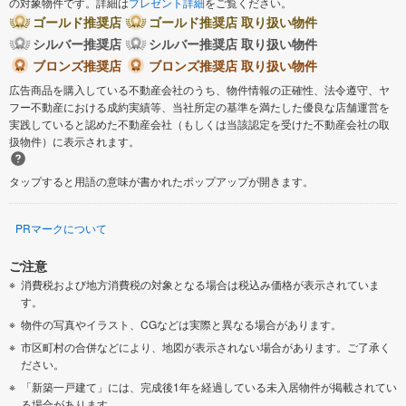
の対象物件です。詳細は
プレゼント詳細
をご覧ください。
ゴールド推奨店
ゴールド推奨店 取り扱い物件
シルバー推奨店
シルバー推奨店 取り扱い物件
ブロンズ推奨店
ブロンズ推奨店 取り扱い物件
広告商品を購入している不動産会社のうち、物件情報の正確性、法令遵守、ヤ
フー不動産における成約実績等、当社所定の基準を満たした優良な店舗運営を
実践していると認めた不動産会社（もしくは当該認定を受けた不動産会社の取
扱物件）に表示されます。
タップすると用語の意味が書かれたポップアップが開きます。
PRマークについて
ご注意
消費税および地方消費税の対象となる場合は税込み価格が表示されていま
す。
物件の写真やイラスト、CGなどは実際と異なる場合があります。
市区町村の合併などにより、地図が表示されない場合があります。ご了承く
ださい。
「新築一戸建て」には、完成後1年を経過している未入居物件が掲載されてい
る場合があります。