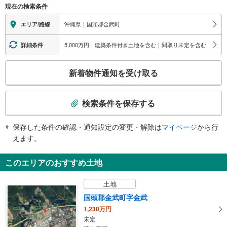
現在の検索条件
関
す
沖縄県｜国頭郡金武町
エリア/路線
る
情
5,000万円｜建築条件付き土地を含む｜間取り未定を含む
詳細条件
報
こ
新着物件通知を受け取る
の
検
索
検索条件を保存する
条
件
保存した条件の確認・通知設定の変更・解除は
マイページ
から行
で
えます。
通
知
このエリアのおすすめ土地
を
受
土地
け
国頭郡金武町字金武
取
1,230万円
る
未定
・