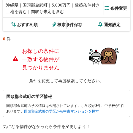
沖縄県｜国頭郡金武町｜5,000万円｜建築条件付き
条件変更
土地を含む｜間取り未定を含む
おすすめ順
検索条件保存
通知設定
0
件
お探しの条件に
一致する物件が
見つかりません
条件を変更して再度検索してください。
国
国頭郡金武町の学区情報
頭
国頭郡金武町の学区情報は公開されています。小学校が3件、中学校が1件
郡
あります。
国頭郡金武町の学区から中古マンションを探す
金
武
町
気になる物件がなかったら
条件を変更しよう！
に