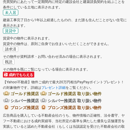
売買契約にあたって一定期間内に特定の建設会社と建築請負契約を結ぶことを
条件にしている土地に表示されます。
未入居
建築工事完了日から1年以上経過したものの、まだ誰も住んだことがない住宅に
表示されます。
賃貸中
賃貸中の物件に表示されます。
賃貸中の物件は、原則ご自身でお住まいいただくことができません。
請求済
その物件が資料請求・お問い合わせ済みの場合に表示されます。
既読
その物件を既にご覧になっている場合に表示されます。
成約でもらえる
【Yahoo!不動産】物件ご成約で最大20万円相当PayPayポイントプレゼント！
の対象物件です。詳細は
プレゼント詳細
をご覧ください。
ゴールド推奨店
ゴールド推奨店 取り扱い物件
シルバー推奨店
シルバー推奨店 取り扱い物件
ブロンズ推奨店
ブロンズ推奨店 取り扱い物件
広告商品を購入している不動産会社のうち、物件情報の正確性、法令遵守、ヤ
フー不動産における成約実績等、当社所定の基準を満たした優良な店舗運営を
実践していると認めた不動産会社（もしくは当該認定を受けた不動産会社の取