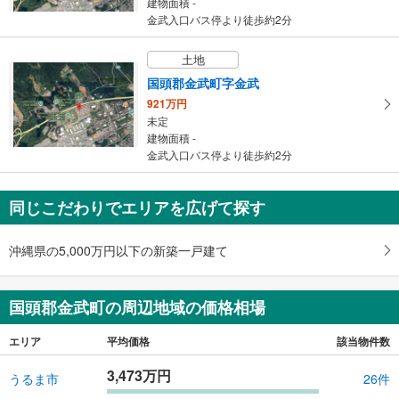
建物面積 -
条
金武入口バス停より徒歩約2分
件
を
土地
マ
国頭郡金武町字金武
イ
921万円
ペ
未定
ー
建物面積 -
ジ
金武入口バス停より徒歩約2分
に
保
同じこだわりでエリアを広げて探す
存
す
る
沖縄県の5,000万円以下の新築一戸建て
国頭郡金武町の周辺地域の価格相場
エリア
平均価格
該当物件数
3,473万円
うるま市
26件