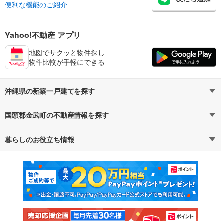
便利な機能のご紹介
Yahoo!不動産 アプリ
地図でサクッと物件探し
物件比較が手軽にできる
沖縄県の新築一戸建てを探す
国頭郡金武町の不動産情報を探す
路線・駅から探す
地域から探す
暮らしのお役立ち情報
不動産・住宅
賃貸住宅
通勤・通学時間から探す
地図から探す
マンションカタログ
教えて！住まいの先生
新築マンション
中古マンション
新築一戸建て
中古一戸建て
注文住宅
土地