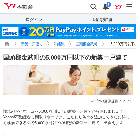
Yahoo!不動産
検索
通知
i
ログイン
ID新規取得
新築一戸建て
沖縄県
国頭郡金武町
5,000万円以
国頭郡金武町の5,000万円以下の新築一戸建て
一部の画像提供：アフロ
憧れのマイホームを5,000万円以下の新築一戸建てから探しましょう。
Yahoo!不動産なら間取りやエリア、こだわり条件を追加してさらに詳し
く検索できるので5,000万円以下の理想の新築一戸建てに出会えます。