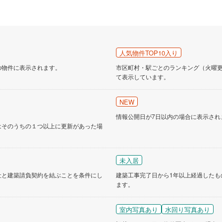
道
(
0
)
北越急行ほくほく線
(
0
)
て銀河鉄道
(
0
)
青い森鉄道
(
0
)
弘南線
(
0
)
弘南鉄道大鰐線
(
0
)
人気物件TOP10入り
の物件に表示されます。
市区町村・駅ごとのランキング（火曜更新
鉄道鳥海山ろく線
(
0
)
福島交通飯坂線
(
0
)
て表示しています。
長野線
(
0
)
上田電鉄別所線
(
0
)
NEW
イトレール
(
0
)
関東鉄道竜ケ崎線
(
0
)
情報公開日が7日以内の場合に表示され
鉄道大洗鹿島線
(
0
)
ひたちなか海浜鉄道湊線
(
0
)
はそのうちの１つ以上に更新があった場
0
)
千葉都市モノレール
(
0
)
未入居
鉄道上毛線
(
0
)
秩父鉄道
(
0
)
社と建築請負契約を結ぶことを条件にし
建築工事完了日から1年以上経過したも
線
(
0
)
つくばエクスプレス
(
0
)
ます。
0
)
京成押上線
(
0
)
室内写真あり
水回り写真あり
線
(
0
)
京成千原線
(
0
)