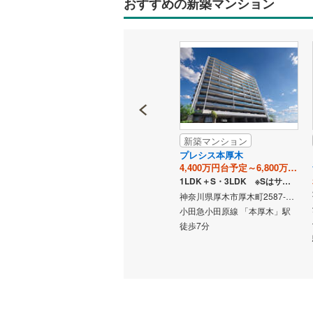
おすすめの新築マンション
越美北線
(
販売、価格、
氷見線
(
0
)
即入居可
紀勢本線（
オンライン対
桜島線
(
0
)
オンライ
加古川線
(
新築マンション
新築マンション
赤穂線
(
0
)
古川粟津
シエリアシティ横浜東戸塚
プレシス本厚木
オンライ
円
5,400万円台予定～9,500万円台予定
4,400万円台予定～6,800万円台予定
宇野線
(
0
)
2LDK～4LDK
1LDK＋S・3LDK ※Sはサービスルーム（納戸）です。
兵庫県加古川市加古川町粟津字丸越301番1（地番）
神奈川県横浜市戸塚区前田町字阿らす100番2他（地番）
神奈川県厚木市厚木町2587-2他（地番）
福塩線
(
0
)
 「加古
横須賀線 「東戸塚」駅 徒歩13
小田急小田原線 「本厚木」駅
岩徳線
(
0
)
分
徒歩7分
小野田線
(
舞鶴線
(
0
)
木次線
(
0
)