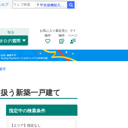
ヘルプ
甲状腺機能亢進症
検索
お気に入り
最近見た
マイ
知る
物件
物件
ページ
千歳線
(
0
)
タログ/質問
日高本線
(
0
)
トイレ２か所
（
0
）
福島
宗谷本線
(
0
)
太陽光発電システム
（
0
）
栃木
群馬
山梨
東北本線
(
0
)
橋市
川越線
(
0
)
吾妻線
(
0
)
扱う新築一戸建て
日光線
(
0
)
南道路
（
0
）
指定中の検索条件
仙石線
(
0
)
和歌山
大船渡線
(
0
)
エリア
指定なし