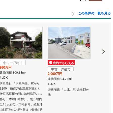
島根
岡山
広島
山口
釜石線
(
0
)
ダイニング15畳以上
花輪線
(
0
)
この条件の一覧を見る
香川
愛媛
高知
保存した条件を見る
磐越東線
(
0
)
佐賀
長崎
熊本
大分
施工・品質・工法関連
陸羽東線
(
0
)
震、制震構造
設計住宅性能評価付き
0
)
米坂線
(
0
)
（
0
）
五能線
(
0
)
この条件で検索する
この条件で検索する
この条件で検索する
この条件で検索する
この条件で検索する
この条件で検索する
市区町村以下を選択
市区町村を選択す
駅を選択する
住宅
（
0
）
大規模（総区画数50戸以上）
0
)
白新線
(
0
)
（
0
）
中古一戸建て
成約でもらえる
成約でも
980万円
越後線
(
0
)
中古一戸建て
中古一戸
建物面積 100.18m
2
2,000万円
980万円
4LDK
ライン（宇都宮～逗子）
湘南新宿ライン（前橋～小田原）
建物面積 94.77m
建物面積 62.
2
伊豆急行 「伊豆高原」駅から
(
0
)
4LDK
4DK
駅が始発駅
（
0
）
海まで2km以内
（
0
）
3200m 殖産浮山温泉別荘地と
御殿場線 「山北」駅 徒歩23分
横浜線 「相原
内房線
(
0
)
伊豆高原駅の間に無料送迎バス
他
全体
あり（木曜日運休）。別荘地内
鹿島線
(
0
)
に15ヶ所のバス停あり。殖産浮
（
0
）
バリアフリー住宅
（
0
）
山別荘地バス停4番まで徒歩1分
東海道本線
(
0
)