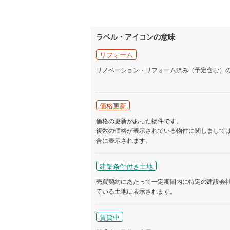
いすみ鉄
IGRいわ
ラベル・アイコンの意味
弘南鉄道
リフォーム
リノベーション・リフォーム済み（予定含む）
由利高原
長野電鉄
価格更新
宇都宮ラ
価格の更新があった物件です。
鹿島臨海
複数の価格が表示されている物件に関しまして
合に表示されます。
小湊鐵道
(
建築条件付き土地
上毛電気
売買契約にあたって一定期間内に特定の建設会
流鉄流山
ている土地に表示されます。
京成本線
(
賃貸中
京成金町