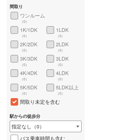
間取り
城端線
(
0
)
ワンルーム
関西本線（JR西日本）
(
0
)
（
0
）
1K/1DK
1LDK
大阪環状線
(
0
)
（
0
）
（
0
）
山陽本線（JR西日本）
(
0
)
2K/2DK
2LDK
（
0
）
（
0
）
姫新線
(
0
)
3K/3DK
3LDK
ション
新築マンション
新築マンション
（
0
）
（
0
）
吉備線
(
0
)
川木場
ザ サンズ新宮中央
サーパス藤枝サウスフ
詳しく見る
4K/4DK
4LDK
未定
未定
芸備線
(
0
)
（
0
）
（
0
）
K
2LDK・3LDK
3LDK
5K/5DK
5LDK以上
東京都江東区古石場三丁目9番（地番）
福岡県糟屋郡新宮町緑ケ浜四丁目1402-6（地番）
可部線
(
0
)
（
0
）
（
0
）
西線 「木場」駅
鹿児島本線 「新宮中央」駅 徒
東海道本線（JR東海） 
宇部線
(
0
)
間取り未定を含む
歩6分 （約420m）
枝」駅 徒歩3分 （約240
山陰本線
(
0
)
駅からの徒歩分
境線
(
0
)
指定なし
（
0
）
奈良線
(
0
)
バス乗車時間も含む