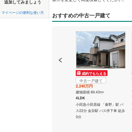
中国
LD
鳥取
追加してみましょう
北上線
(
0
)
マイページの便利な使い方
リビング
おすすめの中古一戸建て
山田線
(
0
)
四国
徳島
（
0
）
大湊線
(
0
)
九州・沖縄
福岡
構造・規模・
只見線
(
0
)
耐震、免
奥羽本線
(
（
0
）
男鹿線
(
0
)
0
0
0
0
0
0
該当物件
該当物件
該当物件
該当物件
該当物件
該当物件
件
件
件
件
件
件
長期優良
羽越本線
(
成約でもらえる
成約でもらえる
飯山線
(
0
)
中古一戸建て
中古一戸建て
2,150万円
2,240万円
立地
湘南新宿
建物面積 80.31m
建物面積 89.43m
2
2
「介良
(
0
)
3LDK
4LDK
最寄りの
山陽電鉄本線 「板宿」駅 徒歩
小田急小田原線 「秦野」駅 バ
外房線
(
0
)
19分 他
ス22分 金目駅 バス停下車 徒歩
間取り、居室
3分
成田線
(
0
)
吹き抜け
東金線
(
0
)