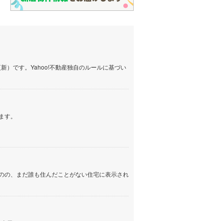
しなの鉄道
(
0
)
津軽鉄道
(
0
)
三陸鉄道リアス線
(
0
)
）です。Yahoo!不動産独自のルールに基づい
仙台空港アクセス線
(
0
)
松本電鉄上高地線
(
0
)
関東鉄道常総線
(
0
)
ます。
銚子電気鉄道
(
0
)
上信電鉄上信線
(
0
)
埼玉新都市交通伊奈線
(
0
)
のの、まだ誰も住んだことがない住宅に表示され
京成成田高速鉄道アクセス線
(
0
)
京成千葉線
(
0
)
京成松戸線
(
0
)