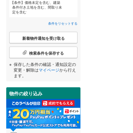
条件
価格未定を含む、建築
田沢湖線
(
0
)
条件付き土地を含む、間取り未
定を含む
八戸線
(
0
)
条件をリセットする
磐越西線
(
0
)
宮崎
鹿児島
沖縄
こ
陸羽西線
(
0
)
新着物件通知を受け取る
の
検
住宅性能評価付き
（
0
）
左沢線
(
0
)
索
検索条件を保存する
条
津軽線
(
0
)
件
する
る
条件をリセットする
条件をリセットする
条件をリセットする
条件をリセットする
条件をリセットする
条件をリセットする
保存した条件の確認・通知設定の
で
変更・解除は
マイページ
から行え
信越本線
(
0
)
中古一戸建て
通
らえる
成約でもらえる
ます。
3,780万円
知
弥彦線
(
0
)
建て
中古一戸建て
を
建物面積 174.32m
2
3,660万円
受
1LDK（1LDK×4戸）
総武本線
(
0
)
1m
物件の絞り込み
建物面積 124.41m
2
2
け
東武野田線 「豊春」駅 徒
2LDK
小学校まで1km以内
（
0
）
取
分
」駅 徒歩14分 他
小田急小田原線 「相武台前」
る
京葉線
(
0
)
駅 徒歩6分 他
・
条
久留里線
(
0
)
件
間取り変更可能
（
0
）
を
山手線
(
0
)