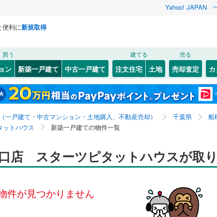
Yahoo! JAPAN
と便利に
新規取得
検索条件を保存しました
買う
建てる
売る
0
)
札沼線
(
0
)
ョン
新築一戸建て
中古一戸建て
注文住宅
土地
売却査定
カ
この検索条件の新着物件通知は、
マイページ
から設定できます。
室蘭本線
(
0
)
0
）
オール電化
（
0
）
岩手
宮城
秋田
山形
0
)
富良野線
(
0
)
台以上
（
0
）
ビルトインガレージ
（
0
）
価格未定を含む、建築条件付き土地を含む、間取り未定
神奈川
埼玉
千葉
茨城
0
)
釧網本線
(
0
)
（一戸建て・中古マンション・土地購入、不動産売却）
千葉県
船
タ付インターホン
防犯カメラ
（
0
）
を含む
タットハウス
新築一戸建ての物件一覧
水郡線
(
0
)
長野
富山
石川
福井
上越線
(
0
)
口店 スターツピタットハウスが取り
建ち方、日当たり
閉じる
閉じる
お気に入りリストを見る
お気に入りリストを見る
閉じる
閉じる
岐阜
静岡
三重
検索条件を保存する
水戸線
(
0
)
以上
（
0
）
角地
（
0
）
仙山線
(
0
)
マイページ
物件が見つかりません
兵庫
京都
滋賀
奈良
0
）
気仙沼線
(
0
)