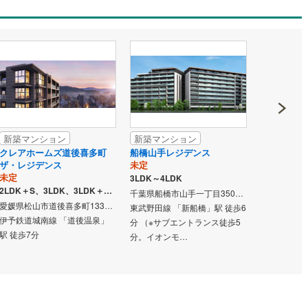
0
)
七尾線
(
0
)
契約、入居関連など
高山本線（JR西日本）
(
0
)
能
（
0
）
JR西日本）
(
0
)
湖西線
(
0
)
応
福知山線
(
0
)
ン内見(相談)可
（
0
）
IT重説可
（
0
）
0
)
播但線
(
0
)
新築マンション
新築マンション
新築マン
津山線
(
0
)
クレアホームズ道後喜多町
船橋山手レジデンス
シエリア深
ン対応とは？
ザ・レジデンス
未定
未定
伯備線
(
0
)
未定
3LDK～4LDK
2LDK～4LD
2LDK＋S、3LDK、3LDK＋N ※Sはサービスルーム（納戸）です。 ※Nは納戸です。
千葉県船橋市山手一丁目350番19、350番20（地番）
呉線
(
0
)
愛媛県松山市道後喜多町1331番2（地番）
東武野田線 「新船橋」駅 徒歩6
東京メトロ東
伊予鉄道城南線 「道後温泉」
山口線
(
0
)
分 （※サブエントランス徒歩5
徒歩9分
駅 徒歩7分
分。イオンモ…
0
)
美祢線
(
0
)
因美線
(
0
)
草津線
(
0
)