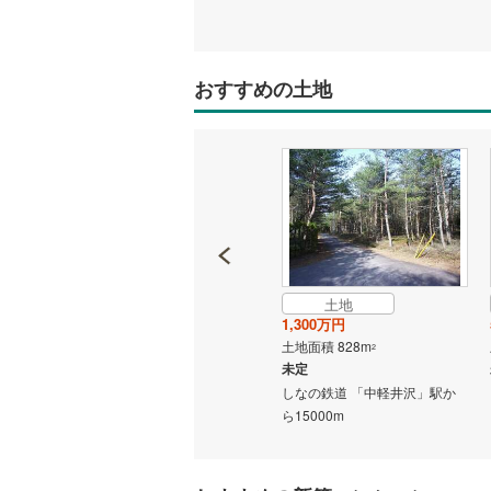
二世帯向
南武線
(
0
)
サービス
横浜線
(
0
)
おすすめの土地
キッチン
相模線
(
0
)
五日市線
(
独立型キ
篠ノ井線
(
浴室
常磐線（
浴室乾燥
伊東線
(
0
)
土地
土地
バルコニー、
身延線
(
0
)
200万円
1,300万円
土地面積 279m
土地面積 828m
2
2
ウッドデ
武豊線
(
0
)
未定
未定
駅から
東金線 「東金」駅から8390m
しなの鉄道 「中軽井沢」駅か
関西本線（
収納
ら15000m
参宮線
(
0
)
ウォーク
大糸線（J
（
0
）