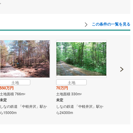
。
け
（
0
）
平屋・1階建て
（
0
）
鶴見線
(
0
)
ルーム（納戸）
（
0
）
根岸線
(
0
)
この条件の一覧を見る
中央本線（JR東日本）
(
0
)
0
)
八高線
(
0
)
ッチン
（
0
）
対面キッチン
（
0
）
0
)
大糸線（JR東日本）
(
0
)
各駅停車）
(
0
)
埼京線
(
0
)
機あり
（
0
）
東海道本線（JR東海）
(
0
)
土地
土地
土地
庭
飯田線
(
0
)
550万円
70万円
350万円
土地面積 766m
土地面積 330m
土地面積 24
2
2
ッキあり
（
0
）
高山本線（JR東海）
(
0
)
未定
未定
未定
しなの鉄道 「中軽井沢」駅か
しなの鉄道 「中軽井沢」駅か
成田線 「下
JR東海）
(
0
)
紀勢本線（JR東海）
(
0
)
ら15000m
ら24300m
2020m
博多南線
(
0
)
インクローゼット
床下収納
（
0
）
R西日本）
(
0
)
北陸本線
(
0
)