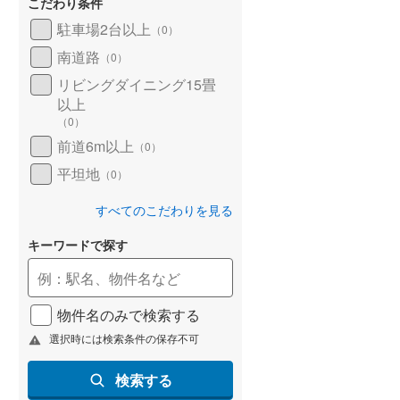
こだわり条件
北海道新幹線
(
0
)
駐車場2台以上
（
0
）
山形新幹線
(
0
)
南道路
（
0
）
リビングダイニング15畳
東海道新幹線
(
0
)
以上
九州新幹線
(
0
)
（
0
）
前道6m以上
（
0
）
平坦地
（
0
）
札幌市営地下鉄東豊線
(
0
)
すべてのこだわりを見る
東京メトロ銀座線
(
0
)
キーワードで探す
東京メトロ日比谷線
(
0
)
東京メトロ有楽町線
(
0
)
物件名のみで検索する
東京メトロ副都心線
(
0
)
選択時には検索条件の保存不可
都営新宿線
(
0
)
検索する
横浜市営地下鉄グリーンライン
(
0
)