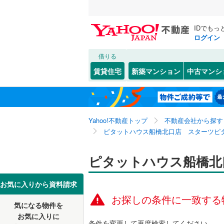
IDでもっ
ログイン
借りる
北海道
JR
北海道
函館本線
(
こだわり条件
設備
賃貸住宅
新築マンション
中古マンシ
石勝線
(
0
)
床暖房
（
東北
青森
根室本線
(
駐車場2
関東
東京
石北本線
(
Yahoo!不動産トップ
不動産会社から探す
ＴＶモニ
ピタットハウス船橋北口店 スターツピ
（
0
）
常磐線
(
0
)
信越・北陸
新潟
高崎線
(
0
)
ピタットハウス船橋北
配置、向き、
東海
愛知
両毛線
(
0
)
前道6m
お気に入りから資料請求
烏山線
(
0
)
お探しの条件に一致する
近畿
大阪
平坦地
（
気になる物件を
石巻線
(
0
)
お気に入りに
条件を変更して再度検索してください。