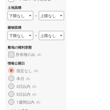
和歌山線
(
0
)
土地面積
東西線
(
0
)
下限なし
上限なし
~
予讃線
(
0
)
建物面積
高徳線
(
0
)
下限なし
上限なし
~
牟岐線
(
0
)
敷地の権利形態
山陽本線（JR九州）
(
0
)
所有権のみ
（
0
）
篠栗線
(
0
)
情報公開日
指宿枕崎線
(
0
)
指定なし
（
0
）
本日
筑肥線
(
0
)
（
0
）
3日以内
（
0
）
久大本線
(
0
)
5日以内
（
0
）
日田彦山線
(
0
)
1週間以内
（
0
）
筑豊本線
(
0
)