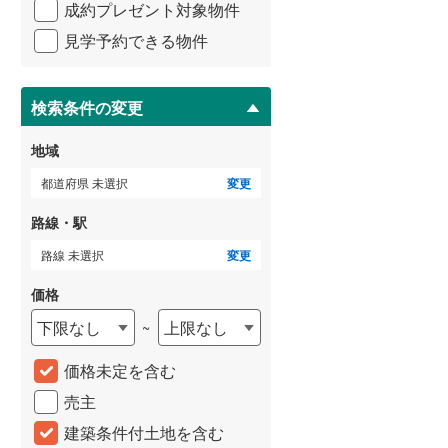
成約プレゼント対象物件
マ
3階建て以上
（
0
）
イ
武蔵野線
(
0
)
見学予約できる物件
ペ
ー
横須賀線
(
0
)
ジ
に
青梅線
(
0
)
検索条件の変更
保
小海線
(
0
)
存
地域
す
京浜東北線
(
0
)
る
都道府県 未選択
変更
総武線
(
0
)
路線・駅
御殿場線
(
0
)
路線 未選択
変更
土地
土地
中央本線（JR東海）
(
0
)
価格
350万円
500万円
5m
土地面積 200.89m
土地面積 193.99m
2
2
2
下限なし
上限なし
~
太多線
(
0
)
未定
未定
総豊里」駅から
成田線 「下総豊里」駅から
成田線 「下総豊里」駅か
名松線
(
0
)
価格未定を含む
1560m
1560m
売主
東海道本線（JR西日本）
(
0
)
建築条件付土地を含む
小浜線
(
0
)