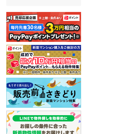
名古屋市営地下鉄鶴舞線
(
0
)
名古屋市営地下鉄名港線
(
0
)
OsakaMetro長堀鶴見緑地線
(
0
)
OsakaMetro谷町線
(
0
)
OsakaMetro千日前線
(
0
)
神戸市営地下鉄海岸線
(
0
)
福岡市地下鉄七隈線
(
0
)
函館市電宝来・谷地頭線
(
0
)
真岡鐵道
(
0
)
山形鉄道フラワー長井線
(
0
)
えちごトキめき鉄道妙高はねうまラ
イン
(
0
)