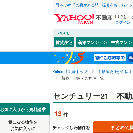
日本で45℃の夏が来る!? 猛暑を賢くおト
IDでもっ
ログイン
借りる
北海道
JR
北海道
函館本線
(
こだわり条件
設備
賃貸住宅
新築マンション
中古マンシ
石勝線
(
0
)
床暖房
（
東北
青森
根室本線
(
駐車場2
関東
東京
石北本線
(
Yahoo!不動産トップ
不動産会社から探す
ＴＶモニ
新築一戸建ての物件一覧
（
4
）
常磐線
(
0
)
信越・北陸
新潟
高崎線
(
0
)
センチュリー21 不
配置、向き、
東海
愛知
両毛線
(
0
)
前道6m
お気に入りから資料請求
13
件
烏山線
(
0
)
近畿
大阪
平坦地
（
気になる物件を
石巻線
(
0
)
まとめて
チェックした物件を
お気に入りに