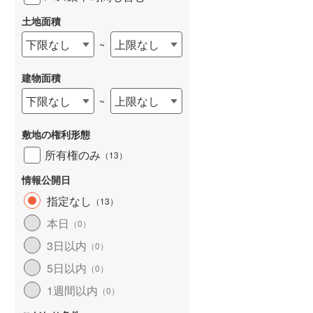
和歌山線
(
0
)
土地面積
東西線
(
0
)
下限なし
上限なし
~
予讃線
(
0
)
建物面積
高徳線
(
0
)
下限なし
上限なし
~
牟岐線
(
0
)
敷地の権利形態
山陽本線（JR九州）
(
0
)
所有権のみ
（
13
）
篠栗線
(
0
)
情報公開日
指宿枕崎線
(
0
)
指定なし
（
13
）
本日
筑肥線
(
0
)
（
0
）
3日以内
（
0
）
久大本線
(
0
)
5日以内
（
0
）
日田彦山線
(
0
)
1週間以内
（
0
）
筑豊本線
(
0
)