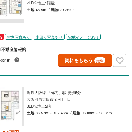
2LDK/地上3階建
片町線
(
0
)
土地
48.5m
/
建物
73.38m
2
2
関西空港線
(
0
)
東線
(
0
)
本四備讃線
(
0
)
室内写真あり
水回り写真あり
完成イメージあり
る
予土線
(
0
)
1不動産情報館
徳島線
(
0
)
資料をもらう
-63191
無料
土讃線
(
0
)
線
(
0
)
香椎線
(
0
)
肥薩線
(
0
)
近鉄大阪線 「弥刀」駅 徒歩5分
0
)
唐津線
(
0
)
大阪府東大阪市金岡1丁目
0
)
大村線
(
0
)
3LDK/地上2階
土地
86.57m
～107.46m
/
建物
96.03m
～98.81m
2
2
2
2
0
)
日豊本線
(
0
)
吉都線
(
0
)