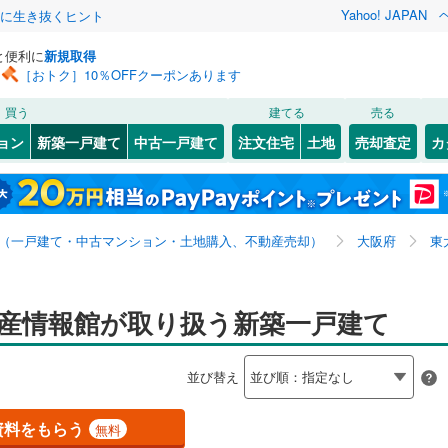
Yahoo! JAPAN
クに生き抜くヒント
と便利に
新規取得
［おトク］10％OFFクーポンあります
検索条件を保存しました
買う
建てる
売る
0
)
札沼線
(
0
)
ョン
新築一戸建て
中古一戸建て
注文住宅
土地
売却査定
カ
この検索条件の新着物件通知は、
マイページ
から設定できます。
室蘭本線
(
0
)
1
）
オール電化
（
0
）
岩手
宮城
秋田
山形
0
)
富良野線
(
0
)
台以上
（
4
）
ビルトインガレージ
（
1
）
価格未定を含む、建築条件付き土地を含む、間取り未定
神奈川
埼玉
千葉
茨城
0
)
釧網本線
(
0
)
（一戸建て・中古マンション・土地購入、不動産売却）
大阪府
東
タ付インターホン
防犯カメラ
（
1
）
を含む
水郡線
(
0
)
長野
富山
石川
福井
上越線
(
0
)
動産情報館が取り扱う新築一戸建て
建ち方、日当たり
閉じる
閉じる
お気に入りリストを見る
お気に入りリストを見る
閉じる
閉じる
岐阜
静岡
三重
検索条件を保存する
水戸線
(
0
)
以上
（
0
）
角地
（
0
）
並び替え
仙山線
(
0
)
マイページ
兵庫
京都
滋賀
奈良
1
）
気仙沼線
(
0
)
資料をもらう
無料