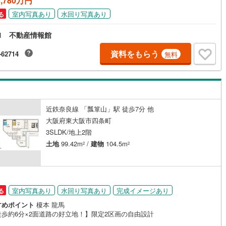
,780万円
0
)
宮崎空港線
(
0
)
室内写真あり
水回り写真あり
る
線
(
0
)
上越新幹線
(
0
)
1 不動産情報館
線
(
0
)
北陸新幹線
(
0
)
資料をもらう
-62714
無料
線
(
0
)
北陸新幹線（JR西日本）
(
0
)
幹線
(
0
)
近鉄奈良線 「瓢箪山」駅 徒歩7分 他
地下鉄南北線
(
0
)
札幌市営地下鉄東西線
(
0
)
大阪府東大阪市四条町
下鉄南北線
(
0
)
仙台市地下鉄東西線
(
0
)
3SLDK/地上2階
土地
99.42m
/
建物
104.5m
2
2
ロ丸ノ内線
(
0
)
東京メトロ丸ノ内方南支線
(
0
)
ロ東西線
(
0
)
東京メトロ千代田線
(
0
)
ロ半蔵門線
(
0
)
東京メトロ南北線
(
0
)
室内写真あり
水回り写真あり
完成イメージあり
る
線
(
0
)
都営三田線
(
0
)
すめポイント
榎本 龍馬
徒歩約6分×2面道路の好立地！】限定2区画の自由設計
戸線
(
0
)
横浜市営地下鉄ブルーライン
(
0
)