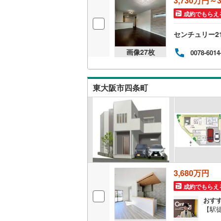
3,730万円～3
後藤寺線
(
成約でもらえ
東北新幹
センチュリー2
秋田新幹
画像
27
枚
0078-6014
山陽新幹
西九州新
東大阪市四条町
地下鉄
札幌市営
仙台市地
東京メト
東京メト
3,680万円
東京メト
成約でもらえ
都営浅草
おす
【駅
都営大江