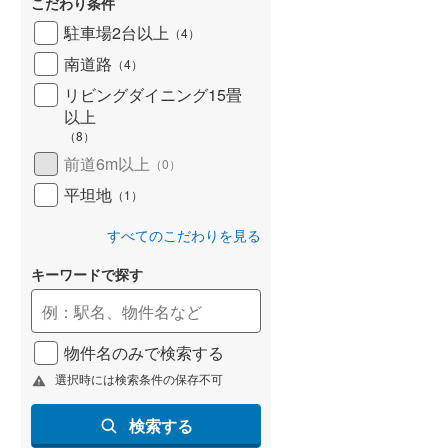
こだわり条件
北海道新幹線
(
0
)
駐車場2台以上
（
4
）
山形新幹線
(
0
)
南道路
（
4
）
リビングダイニング15畳
東海道新幹線
(
0
)
以上
九州新幹線
(
0
)
（
8
）
前道6m以上
（
0
）
平坦地
（
1
）
札幌市営地下鉄東豊線
(
0
)
すべてのこだわりを見る
東京メトロ銀座線
(
0
)
キーワードで探す
東京メトロ日比谷線
(
0
)
東京メトロ有楽町線
(
0
)
物件名のみで検索する
東京メトロ副都心線
(
0
)
選択時には検索条件の保存不可
都営新宿線
(
0
)
検索する
横浜市営地下鉄グリーンライン
(
0
)