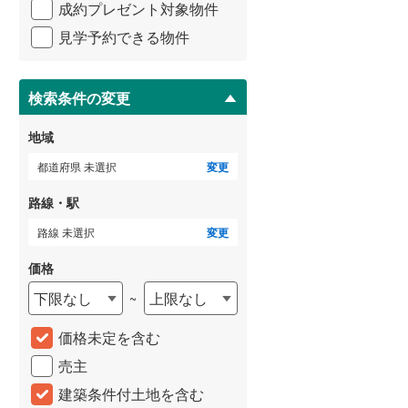
成約プレゼント対象物件
マ
3階建て以上
（
3
）
イ
武蔵野線
(
0
)
見学予約できる物件
ペ
ー
横須賀線
(
0
)
ジ
に
青梅線
(
0
)
検索条件の変更
保
小海線
(
0
)
存
地域
す
京浜東北線
(
0
)
る
都道府県 未選択
変更
総武線
(
0
)
路線・駅
御殿場線
(
0
)
路線 未選択
変更
中央本線（JR東海）
(
0
)
価格
下限なし
上限なし
~
太多線
(
0
)
名松線
(
0
)
価格未定を含む
売主
東海道本線（JR西日本）
(
0
)
建築条件付土地を含む
小浜線
(
0
)