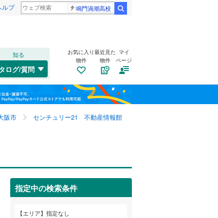
ヘルプ
鳴門渦潮高校
検索
お気に入り
最近見た
マイ
知る
物件
物件
ページ
千歳線
(
0
)
タログ/質問
日高本線
(
0
)
トイレ２か所
（
6
）
福島
宗谷本線
(
0
)
太陽光発電システム
（
0
）
栃木
群馬
山梨
東北本線
(
0
)
大阪市
センチュリー21 不動産情報館
川越線
(
0
)
吾妻線
(
0
)
日光線
(
0
)
南道路
（
4
）
指定中の検索条件
仙石線
(
0
)
和歌山
大船渡線
(
0
)
エリア
指定なし