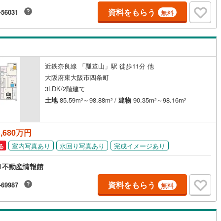
資料をもらう
-56031
無料
道
(
0
)
北越急行ほくほく線
(
0
)
て銀河鉄道
(
0
)
青い森鉄道
(
0
)
弘南線
(
0
)
弘南鉄道大鰐線
(
0
)
近鉄奈良線 「瓢箪山」駅 徒歩11分 他
鉄道鳥海山ろく線
(
0
)
福島交通飯坂線
(
0
)
大阪府東大阪市四条町
長野線
(
0
)
上田電鉄別所線
(
0
)
3LDK/2階建て
土地
85.59m
～98.88m
/
建物
90.35m
～98.16m
2
2
2
2
イトレール
(
0
)
関東鉄道竜ケ崎線
(
0
)
鉄道大洗鹿島線
(
0
)
ひたちなか海浜鉄道湊線
(
0
)
,680万円
0
)
千葉都市モノレール
(
0
)
室内写真あり
水回り写真あり
完成イメージあり
る
鉄道上毛線
(
0
)
秩父鉄道
(
0
)
1不動産情報館
線
(
0
)
つくばエクスプレス
(
0
)
資料をもらう
-69987
無料
0
)
京成押上線
(
0
)
線
(
0
)
京成千原線
(
0
)