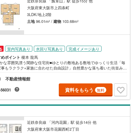
近鉄奈良線 「瓢箪山」駅 徒歩15分 他
大阪府東大阪市上四条町
0
)
七尾線
(
0
)
契約、入居関連など
3LDK/地上2階
高山本線（JR西日本）
(
0
)
土地
96.01m
/
建物
103.68m
2
2
能
（
2
）
JR西日本）
(
0
)
湖西線
(
0
)
応
福知山線
(
0
)
室内写真あり
水回り写真あり
完成イメージあり
る
ン内見(相談)可
（
13
）
IT重説可
（
0
）
0
)
播但線
(
0
)
すめポイント
榎本 龍馬
どかな雰囲気漂う閑静な住宅街■ゆとりの敷地ある敷地でゆっくり生活「毎
津山線
(
0
)
ン対応とは？
家事もラクラク×家族に合わせた自由設計」自然豊かな落ち着いた街並みに
れる安心感。自由設計で家族の理想を形にし、家事ラク動線や大容量収
伯備線
(
0
)
1 不動産情報館
使いやすいキッチン、洗濯動線の工夫など“あったらいいな”をぎゅっと詰め
ます。朝は家族を元気に送り出し、休日は家族でリビングでゆったり過ご
呉線
(
0
)
ととき。
資料をもらう
-56031
無料
山口線
(
0
)
0
)
美祢線
(
0
)
因美線
(
0
)
近鉄奈良線 「河内花園」駅 徒歩14分 他
草津線
(
0
)
大阪府東大阪市花園西町2丁目