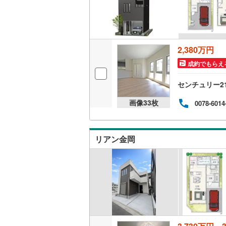
桜井線
(
0
)
阪和線
(
0
)
2,380万円
おおさか
成約でもらえ
内子線
(
0
)
センチュリー2
鳴門線
(
0
)
画像
33
枚
0078-6014
土讃線
(
0
)
鹿児島本
リアン金岡
三角線
(
0
)
長崎本線
(
佐世保線
(
豊肥本線
(
日南線
(
0
)