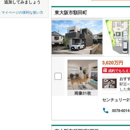
中国
LD
鳥取
追加してみましょう
北上線
(
0
)
東大阪市額田町
マイページの便利な使い方
リビング
山田線
(
0
)
四国
徳島
（
8
）
大湊線
(
0
)
九州・沖縄
福岡
構造・規模・
只見線
(
0
)
耐震、免
奥羽本線
(
（
0
）
男鹿線
(
0
)
0
0
0
0
0
0
3,620万円
該当物件
該当物件
該当物件
該当物件
該当物件
該当物件
件
件
件
件
件
件
長期優良
羽越本線
(
成約でもらえ
おす
飯山線
(
0
)
駅近
立地
した
湘南新宿
画像
31
枚
な空
(
0
)
最寄りの
センチュリー2
をご
徒歩
外房線
(
0
)
ー・
0078-6014
間取り、居室
と収
成田線
(
0
)
角地
吹き抜け
東金線
(
0
)