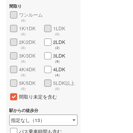
間取り
城端線
(
0
)
ワンルーム
関西本線（JR西日本）
(
0
)
（
0
）
1K/1DK
1LDK
大阪環状線
(
0
)
（
0
）
（
0
）
山陽本線（JR西日本）
(
0
)
2K/2DK
2LDK
（
0
）
（
2
）
姫新線
(
0
)
3K/3DK
3LDK
（
0
）
（
9
）
吉備線
(
0
)
詳しく見る
4K/4DK
4LDK
芸備線
(
0
)
（
0
）
（
4
）
5K/5DK
5LDK以上
可部線
(
0
)
（
0
）
（
0
）
宇部線
(
0
)
間取り未定を含む
山陰本線
(
0
)
駅からの徒歩分
境線
(
0
)
指定なし
（
13
）
奈良線
(
0
)
バス乗車時間も含む