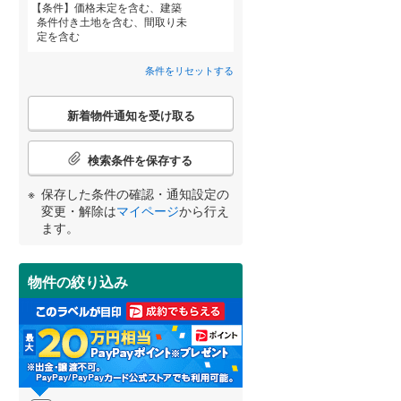
条件
価格未定を含む、建築
田沢湖線
(
0
)
条件付き土地を含む、間取り未
定を含む
八戸線
(
0
)
条件をリセットする
磐越西線
(
0
)
宮崎
鹿児島
沖縄
こ
陸羽西線
(
0
)
新着物件通知を受け取る
の
検
住宅性能評価付き
（
0
）
左沢線
(
0
)
索
検索条件を保存する
条
津軽線
(
0
)
件
する
る
条件をリセットする
条件をリセットする
条件をリセットする
条件をリセットする
条件をリセットする
条件をリセットする
保存した条件の確認・通知設定の
で
変更・解除は
マイページ
から行え
信越本線
(
0
)
通
ます。
知
弥彦線
(
0
)
を
受
総武本線
(
0
)
物件の絞り込み
け
小学校まで1km以内
（
5
）
取
る
京葉線
(
0
)
・
条
久留里線
(
0
)
件
間取り変更可能
（
4
）
を
山手線
(
0
)