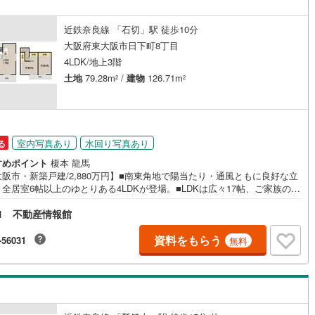
け
（
1
）
平屋・1階建て
（
0
）
鶴見線
(
0
)
近鉄奈良線 「石切」駅 徒歩10分
ルーム（納戸）
（
3
）
大阪府東大阪市日下町8丁目
根岸線
(
0
)
4LDK/地上3階
中央本線（JR東日本）
(
0
)
土地
79.28m
/
建物
126.71m
2
2
0
)
八高線
(
0
)
ッチン
（
3
）
対面キッチン
（
7
）
0
)
大糸線（JR東日本）
(
0
)
室内写真あり
水回り写真あり
る
各駅停車）
(
0
)
埼京線
(
0
)
すめポイント
榎本 龍馬
機あり
（
6
）
阪市・新築戸建/2,880万円】■南東角地で陽当たり・通風ともに良好な立
東海道本線（JR東海）
(
0
)
全居室6帖以上のゆとりある4LDKが登場。■LDKは広々17帖、ご家族の団
庭
もゆったり快適です。■家事動線を考えた設計で、水廻りは2階に集約され
飯田線
(
0
)
1 不動産情報館
り、洗濯や片付けがスムーズにこなせます。■玄関横にはインナーガレージ
で、雨の日でも濡れずに出入りできるのも嬉しいポイント。■全室にクロー
ッキあり
（
1
）
高山本線（JR東海）
(
0
)
ト完備で収納力も充実しています。■近鉄難波・奈良線「石切」駅まで徒歩
資料をもらう
-56031
無料
分、小学校も徒歩9分と、通勤・通学に便利な立地。■周辺にはスーパーや公
JR東海）
(
0
)
紀勢本線（JR東海）
(
0
)
揃っており、子育て環境にも適しています。■将来を見据えて長く快適に暮
たいご家族に、ぜひ一度ご覧いただきたい一邸です！
博多南線
(
0
)
インクローゼット
床下収納
（
2
）
R西日本）
(
0
)
北陸本線
(
0
)