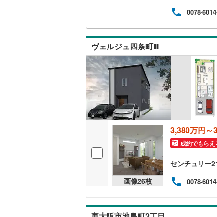
0078-6014
いすみ鉄
IGRいわ
ヴェルジュ四条町III
弘南鉄道
由利高原
長野電鉄
宇都宮ラ
鹿島臨海
3,380万円～3
小湊鐵道
(
成約でもらえ
上毛電気
センチュリー2
流鉄流山
画像
26
枚
0078-6014
京成本線
(
京成金町
東大阪市池島町2丁目