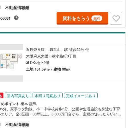
1 不動産情報館
営地下鉄東山線
(
0
)
名古屋市営地下鉄名城線
(
0
)
資料をもらう
-56031
無料
営地下鉄桜通線
(
0
)
名古屋市営地下鉄上飯田線
(
0
)
地下鉄烏丸線
(
0
)
京都市営地下鉄東西線
(
0
)
tro今里筋線
(
0
)
OsakaMetro御堂筋線
(
0
)
近鉄奈良線 「瓢箪山」駅 徒歩22分 他
tro四つ橋線
(
0
)
OsakaMetro中央線
(
0
)
大阪府東大阪市横小路町3丁目
tro堺筋線
(
0
)
神戸市営地下鉄西神・山手線
(
0
)
3LDK/地上2階
土地
101.59m
/
建物
98m
2
2
下鉄空港線
(
0
)
福岡市地下鉄箱崎線
(
0
)
0
)
函館市電
(
0
)
室内写真あり
水回り写真あり
完成イメージあり
る
りび鉄道
(
0
)
わたらせ渓谷鐵道
(
0
)
すめポイント
榎本 龍馬
行
(
0
)
会津鉄道
(
0
)
学5分、家事ラク動線」小・中学校徒歩5分、公園や生活施設も身近な子育
エリア。全6区画・30坪以上、3,000万円台から、主婦の“あったらいい
を詰め込んだ理想のマイホームが実現します。
縦貫鉄道
(
0
)
しなの鉄道北しなの線
(
0
)
1 不動産情報館