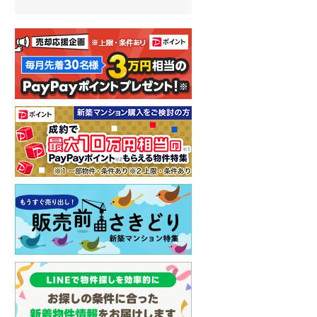
名古屋市営地下鉄鶴舞線
(
0
)
名古屋市営地下鉄名港線
(
0
)
OsakaMetro長堀鶴見緑地線
(
0
)
OsakaMetro谷町線
(
0
)
OsakaMetro千日前線
(
0
)
神戸市営地下鉄海岸線
(
0
)
福岡市地下鉄七隈線
(
0
)
函館市電宝来・谷地頭線
(
0
)
真岡鐵道
(
0
)
山形鉄道フラワー長井線
(
0
)
えちごトキめき鉄道妙高はねうまラ
イン
(
0
)