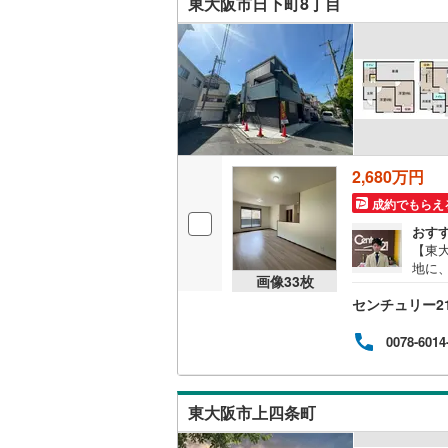
東大阪市日下町8丁目
二世帯向
南武線
(
0
)
サービス
横浜線
(
0
)
キッチン
相模線
(
0
)
五日市線
(
独立型キ
2,680万円
篠ノ井線
(
浴室
成約でもらえ
常磐線（
おす
浴室乾燥
【東大
伊東線
(
0
)
地に、
画像
33
枚
バルコニー、
らん
身延線
(
0
)
センチュリー2
てお
付き
ウッドデ
武豊線
(
0
)
ゼッ
0078-6014
10
関西本線（
収納
園も
らし
参宮線
(
0
)
東大阪市上四条町
ウォーク
大糸線（J
（
6
）