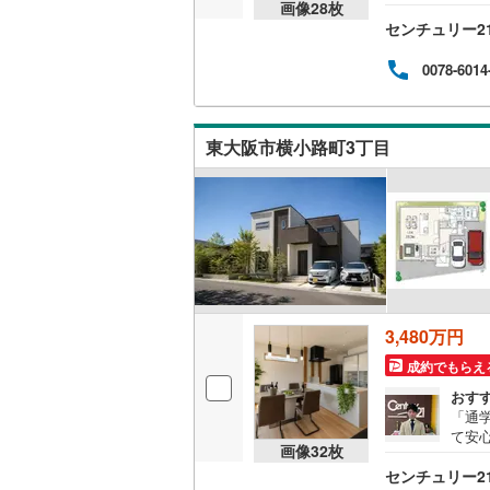
画像
28
枚
センチュリー2
名古屋市
0078-6014
名古屋市
京都市営
東大阪市横小路町3丁目
OsakaMe
OsakaMe
OsakaMe
福岡市地
私鉄・その他
3,480万円
札幌市電
(
成約でもらえ
道南いさ
おす
阿武隈急
「通
て安心
画像
32
枚
な”
秋田内陸
センチュリー2