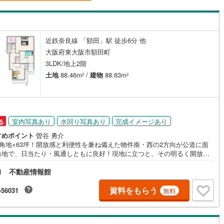
島根
岡山
広島
山口
釜石線
(
0
)
ダイニング15畳以上
花輪線
(
0
)
香川
愛媛
高知
保存した条件を見る
近鉄奈良線 「額田」駅 徒歩6分 他
磐越東線
(
0
)
大阪府東大阪市額田町
佐賀
長崎
熊本
大分
施工・品質・工法関連
陸羽東線
(
0
)
3LDK/地上2階
土地
88.46m
/
建物
88.63m
2
2
震、制震構造
設計住宅性能評価付き
0
)
米坂線
(
0
)
（
0
）
五能線
(
0
)
この条件で検索する
この条件で検索する
この条件で検索する
この条件で検索する
この条件で検索する
この条件で検索する
市区町村以下を選択
市区町村を選択す
駅を選択する
住宅
（
1
）
大規模（総区画数50戸以上）
0
)
白新線
(
0
)
室内写真あり
水回り写真あり
完成イメージあり
る
（
0
）
すめポイント
曽谷 勇介
越後線
(
0
)
×角地×63坪！開放感と利便性を兼ね備えた物件南・西の2方向が公道に面
角地で、日当たり・風通しともに良好！現地に立つと、その明るく開放的
ライン（宇都宮～逗子）
湘南新宿ライン（前橋～小田原）
間を実感していただけます。敷地はゆとりの約63坪。自由設計・注文住宅
(
0
)
駅が始発駅
（
0
）
海まで2km以内
（
0
）
1 不動産情報館
検討の方にもぴったりの広さです。周辺にはスーパー・学校・公園などが
圏内に揃い、子育て世代にも嬉しい住環境。間取りは、家事室・パントリ
内房線
(
0
)
インナーバルコニーを備え、さらに土間収納×玄関収納×廊下クローゼット
資料をもらう
-56031
無料
全体
納も充実。明るい吹抜けリビングが家族の時間をより豊かに演出します。
鹿島線
(
0
)
の物件です。ぜひ一度、現地でご体感ください。
（
5
）
バリアフリー住宅
（
3
）
東海道本線
(
0
)