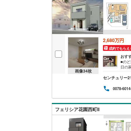
越美北線
(
販売、価格、
氷見線
(
0
)
即入居可
紀勢本線（
オンライン対
2,680万円
桜島線
(
0
)
成約でもらえ
オンライ
加古川線
(
おす
■の
赤穂線
(
0
)
オンライ
日の
画像
34
枚
包ま
宇野線
(
0
)
センチュリー2
納、
込め
福塩線
(
0
)
すひ
0078-6014
岩徳線
(
0
)
小野田線
(
フェリシア花園西町II
舞鶴線
(
0
)
木次線
(
0
)