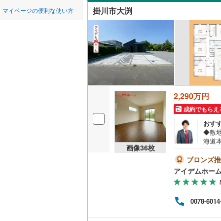
中国
LD
鳥取
私鉄・その他
伊豆急行
(
掛川市大渕
マイページの便利な使い方
リビング
愛知環状
四国
徳島
（
16
）
東海交通
(
9
)
(
4
)
(
3
九州・沖縄
福岡
構造・規模・
静岡鉄道
耐震、免
遠州鉄道
(
（
17
）
アスモ前
2,290万円
(
0
)
(
3
0
0
0
0
0
0
愛知高速
該当物件
該当物件
該当物件
該当物件
該当物件
該当物件
件
件
件
件
件
件
長期優良
成約でもらえ
(
3
)
おす
名鉄西尾
◆敷
海道
名鉄豊田
立地
画像
36
枚
等収
学OK
ブロンズ推
名鉄河和
最寄りの
頂け
アイデムホー
客様第
名鉄尾西
備、
間取り、居室
案内
名鉄各務
0078-6014
す。
吹き抜け
件に
名鉄瀬戸
なご