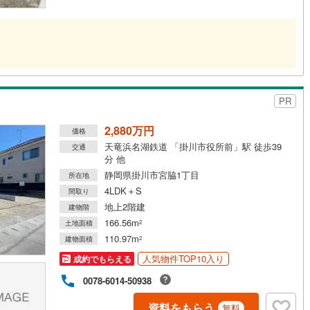
PR
2,880万円
価格
天竜浜名湖鉄道 「掛川市役所前」駅 徒歩39
交通
分 他
静岡県掛川市宮脇1丁目
所在地
4LDK＋S
間取り
地上2階建
建物階
166.56m
土地面積
2
110.97m
建物面積
2
人気物件TOP10入り
成約でもらえる
0078-6014-50938
資料をもらう
無料