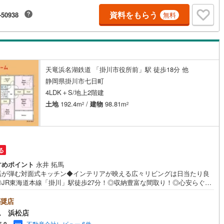
について現地でのお待ち合わせや弊社までご来店して頂きご案内も可能で
資料をもらう
-50938
無料
■住宅ローンについて弊社では豊富な販売実績により、お客様のご希望や条
合う最適な住宅ローン商品のご提案をさせて頂きます。また、以下のよう
相談も是非ご相談下さい。・勤続年数が短い方、自営業者の方・車のロー
クレジット、キャッシングの借入がある方・自己資金がない、支払いに不
ある方何でもご相談下さい。
天竜浜名湖鉄道 「掛川市役所前」駅 徒歩18分 他
静岡県掛川市七日町
4LDK＋S/地上2階建
土地
192.4m
/
建物
98.81m
2
2
る
すめポイント
永井 拓馬
話が弾む対面式キッチン◆インテリアが映える広々リビングは日当たり良
◎JR東海道本線「掛川」駅徒歩27分！◎収納豊富な間取り！◎心安らぐ畳
屋！来店予約でイオン商品券5000円分プレゼント♪《本日見学OK！》営業
（9:00～19:00）は、下記電話フォームよりお電話をして頂けるとスムー
奨店
見学のご案内ができます。～**～**～アイデムホームではお客様第一での営
ム 浜松店
心掛けております～**～**～■弊社店舗について駐車場完備、キッズコーナ
不動産会社レビュー 6件