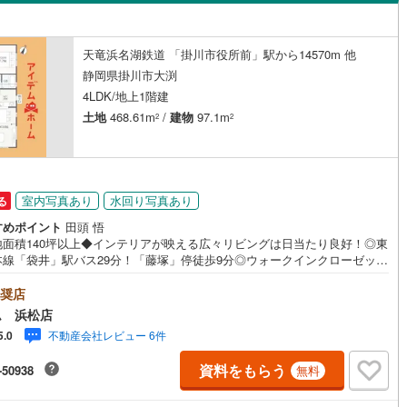
島根
岡山
広島
山口
2
)
伊豆箱根鉄道駿豆線
(
72
)
ダイニング15畳以上
鉄道
(
588
)
長良川鉄道
(
50
)
香川
愛媛
高知
天竜浜名湖鉄道 「掛川市役所前」駅から14570m 他
保存した条件を見る
静岡県掛川市大渕
事業城北線
(
375
)
名古屋臨海高速鉄道あおなみ線
三ケ日
)
(
0
)
(
0
)
(
0
)
(
0
)
(
0
)
(
139
)
4LDK/地上1階建
(
0
)
佐賀
長崎
熊本
大分
施工・品質・工法関連
土地
468.61m
/
建物
97.1m
2
2
静岡清水線
(
148
)
大井川鐵道大井川本線
(
16
)
震、制震構造
設計住宅性能評価付き
308
)
豊橋鉄道東田本線
(
165
)
（
16
）
)
この条件で検索する
この条件で検索する
この条件で検索する
この条件で検索する
この条件で検索する
この条件で検索する
市区町村以下を選択
市区町村を選択す
駅を選択する
交通リニモ
(
188
)
名鉄名古屋本線
(
1,034
)
室内写真あり
水回り写真あり
住宅
（
4
）
大規模（総区画数50戸以上）
る
（
0
）
すめポイント
田頭 悟
線
(
218
)
名鉄三河線
(
588
)
地面積140坪以上◆インテリアが映える広々リビングは日当たり良好！◎東
本線「袋井」駅バス29分！「藤塚」停徒歩9分◎ウォークインクローゼット
線
(
170
)
名鉄常滑線
(
187
)
納豊富な間取り！来店予約でイオン商品券5000円分プレゼント♪《本日見
！》営業時間内（9:00～19:00）は、下記電話フォームよりお電話をして
奨店
線
(
129
)
名鉄知多新線
(
12
)
駅が始発駅
（
0
）
海まで2km以内
（
0
）
るとスムーズに見学のご案内ができます。～**～**～アイデムホームではお
ム 浜松店
一での営業を心掛けております～**～**～■弊社店舗について駐車場完
線
(
247
)
名鉄竹鼻線
(
50
)
不動産会社レビュー 6件
5.0
キッズコーナーも併設しておりますのでお子様連れでもご安心下さい。■ご
全体
について現地でのお待ち合わせや弊社までご来店して頂きご案内も可能で
原線
(
72
)
名鉄広見線
(
71
)
資料をもらう
-50938
無料
■住宅ローンについて弊社では豊富な販売実績により、お客様のご希望や条
（
1
）
バリアフリー住宅
（
9
）
合う最適な住宅ローン商品のご提案をさせて頂きます。また、以下のよう
線
(
471
)
名鉄空港線
(
9
)
相談も是非ご相談下さい。・勤続年数が短い方、自営業者の方・車のロー