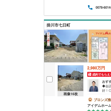
案内
0078-6014
す。
件に
なご
ンや
掛川市七日町
安の
2,980万円
成約でもらえ
おす
◆会
好！
画像
16
枚
の部
時間内
ブロンズ推
ズに
アイデムホー
業を