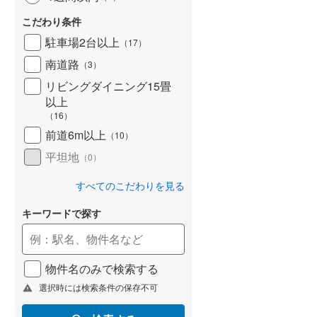
こだわり条件
駐車場2台以上
（
17
）
南道路
（
3
）
リビングダイニング15畳
以上
（
16
）
前道6m以上
（
10
）
平坦地
（
0
）
すべてのこだわりを見る
キーワードで探す
物件名のみで検索する
選択時には検索条件の保存不可