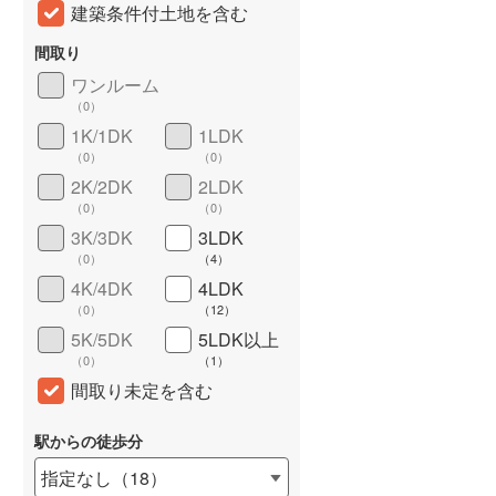
建築条件付土地を含む
間取り
ワンルーム
（
0
）
1K/1DK
1LDK
（
0
）
（
0
）
2K/2DK
2LDK
（
0
）
（
0
）
3K/3DK
3LDK
詳しく見る
（
0
）
（
4
）
4K/4DK
4LDK
（
0
）
（
12
）
5K/5DK
5LDK以上
（
0
）
（
1
）
間取り未定を含む
駅からの徒歩分
指定なし
（
18
）