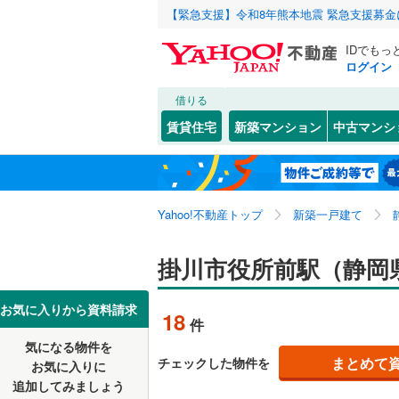
【緊急支援】令和8年熊本地震 緊急支援募
IDでもっ
ログイン
借りる
北海道
JR
北海道
東海道本線
こだわり条件
設備
賃貸住宅
新築マンション
中古マンシ
御殿場線
(
床暖房
（
東北
青森
中央本線（
(
28
)
(
18
)
(
1
駐車場2
関東
東京
太多線
(
73
Yahoo!不動産トップ
新築一戸建て
ＴＶモニ
（
17
）
名松線
(
1
)
信越・北陸
新潟
掛川市役所前駅（静岡
草津線
(
0
)
配置、向き、
東海
愛知
お気に入りから資料請求
18
件
前道6m
(
6
)
(
1
)
(
2
地下鉄
名古屋市
気になる物件を
近畿
大阪
平坦地
（
名古屋市
まとめて
チェックした物件を
お気に入りに
追加してみましょう