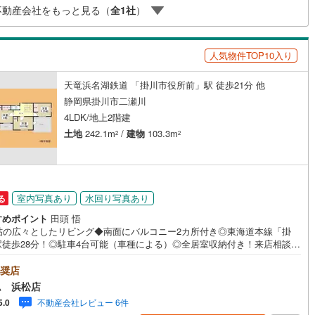
不動産会社をもっと見る（
全
1
社
）
け
（
0
）
平屋・1階建て
（
4
）
クレジット、キャッシングの借入がある方・自己資金がない、支払いに不
10
)
養老鉄道養老線
(
22
)
ある方何でもご相談下さい
ルーム（納戸）
（
0
）
北勢線
(
5
)
四日市あすなろう鉄道
(
6
)
人気物件TOP10入り
屋線
(
307
)
近鉄湯の山線
(
11
)
天竜浜名湖鉄道 「掛川市役所前」駅 徒歩21分 他
線
(
1
)
伊賀鉄道伊賀線
(
1
)
静岡県掛川市二瀬川
ッチン
（
0
）
対面キッチン
（
17
）
4LDK/地上2階建
土地
242.1m
/
建物
103.3m
2
2
機あり
（
17
）
室内写真あり
水回り写真あり
る
庭
すめポイント
田頭 悟
ッキあり
（
0
）
0帖の広々としたリビング◆南面にバルコニー2カ所付き◎東海道本線「掛
駅徒歩28分！◎駐車4台可能（車種による）◎全居室収納付き！来店相談で
商品券5000円分プレゼント！《本日見学OK！》営業時間内（9:00～19:0
は、下記電話フォームよりお電話をして頂けるとスムーズに見学のご案内が
奨店
ます。～アイデムホームではお客様第一での営業を心掛けております～■弊
ム 浜松店
インクローゼット
床下収納
（
16
）
舗について駐車場完備、キッズコーナーも併設しておりますのでお子様連
不動産会社レビュー 6件
5.0
もご安心下さい。■ご案内について現地でのお待ち合わせや弊社までご来店