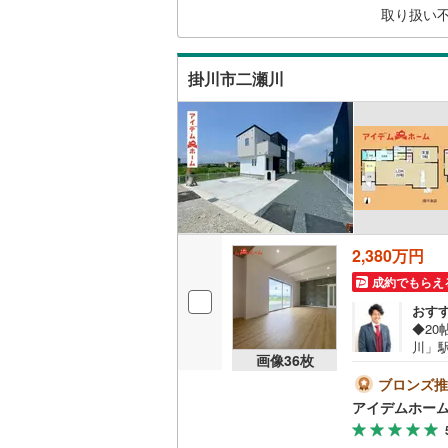
取り扱い
二世帯向
ンや
明知鉄道
(
安の
サービス
三岐鉄道
掛川市二瀬川
近鉄名古
キッチン
近鉄大阪
独立型キ
浴室
浴室乾燥
2,380万円
成約でもらえ
バルコニー、
おす
ウッドデ
◆2
川」
画像
36
枚
イオン
収納
0）
ブロンズ推
でき
アイデムホー
ウォーク
社店
れで
（
9
）