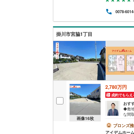
ーも
での
0078-6014
つい
宅ロ
相談
キャ
掛川市宮脇1丁目
ご相
2,780万円
成約でもらえ
おす
◆敷
な間
画像
16
枚
によ
業時間
ブロンズ推
ーズ
アイデムホー