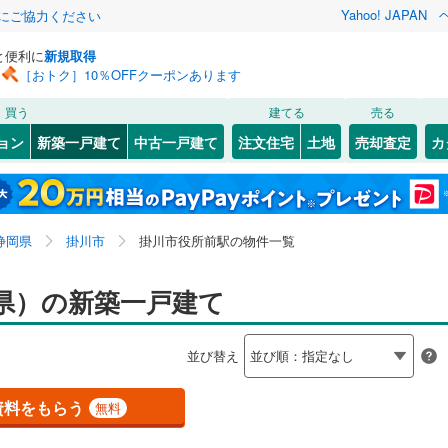
Yahoo! JAPAN
金にご協力ください
と便利に
新規取得
［おトク］10％OFFクーポンあります
検索条件を保存しました
買う
建てる
売る
（JR東日本）
(
0
)
伊東線
(
0
)
ョン
新築一戸建て
中古一戸建て
注文住宅
土地
売却査定
カ
この検索条件の新着物件通知は、
マイページ
から設定できます。
155
)
身延線
(
53
)
0
）
オール電化
（
3
）
岩手
宮城
秋田
山形
JR東海）
(
707
)
武豊線
(
150
)
いこいの広場
5
)
(
10
)
(
2
)
(
0
)
(
0
)
(
0
)
台以上
（
17
）
ビルトインガレージ
（
0
）
東海、掛川市役所前駅、価格未定を含む、建築条件付き
神奈川
埼玉
千葉
茨城
)
関西本線（JR東海）
(
256
)
静岡県
掛川市
掛川市役所前駅の物件一覧
タ付インターホン
防犯カメラ
（
4
）
土地を含む、間取り未定を含む
参宮線
(
0
)
(
3
)
長野
富山
石川
福井
県）の新築一戸建て
東海道新幹線
(
546
)
建ち方、日当たり
閉じる
閉じる
お気に入りリストを見る
お気に入りリストを見る
閉じる
閉じる
岐阜
静岡
三重
検索条件を保存する
並び替え
以上
（
10
）
角地
（
2
）
)
(
1
)
(
4
)
(
0
)
(
0
)
(
11
)
(
1
)
営地下鉄東山線
(
465
)
名古屋市営地下鉄名城線
(
360
)
マイページ
兵庫
京都
滋賀
奈良
0
）
営地下鉄桜通線
(
402
)
名古屋市営地下鉄上飯田線
(
61
)
資料をもらう
無料