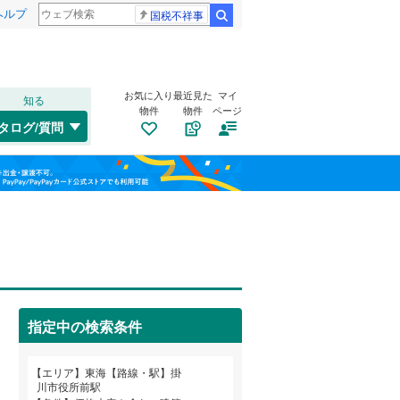
ヘルプ
国税不祥事
検索
お気に入り
最近見た
マイ
知る
物件
物件
ページ
東海道本線（JR東海）
(
1,654
)
タログ/質問
飯田線
(
218
)
トイレ２か所
（
17
）
福島
高山本線（JR東海）
(
102
)
(
0
)
(
7
)
(
10
)
太陽光発電システム
（
1
）
栃木
群馬
山梨
紀勢本線（JR東海）
(
5
)
関西本線（JR西日本）
(
3
)
フルーツパーク
指定中の検索条件
南道路
（
3
）
(
1
)
(
2
)
名古屋市営地下鉄鶴舞線
(
283
)
和歌山
名古屋市営地下鉄名港線
(
60
)
エリア
東海【路線・駅】掛
川市役所前駅