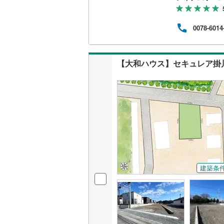
営業
ナー
地で
0078-6014
につ
住宅
ご相
ト、
【大和ハウス】セキュレア掛川
でも
建築条