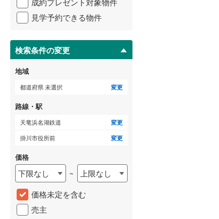
成約プレゼント対象物件
マ
3階建て以上
（
0
）
イ
三岐鉄道三岐線
(
6
)
見学予約できる物件
ペ
ー
近鉄志摩線
(
1
)
ジ
に
検索条件の変更
近鉄鈴鹿線
(
3
)
保
存
地域
す
る
都道府県 未選択
変更
路線・駅
天竜浜名湖鉄道
変更
掛川市役所前
変更
価格
下限なし
上限なし
~
価格未定を含む
売主