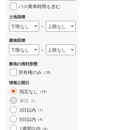
バス乗車時間も含む
土地面積
下限なし
上限なし
~
建物面積
下限なし
上限なし
~
敷地の権利形態
所有権のみ
（
18
）
情報公開日
指定なし
（
18
）
本日
（
0
）
3日以内
（
1
）
5日以内
（
4
）
1週間以内
（
4
）