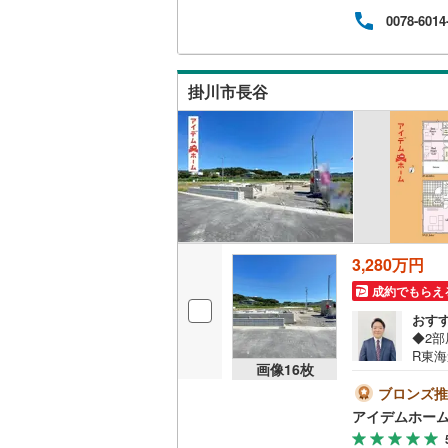
して
0078-6014
り、
販売、価格、
ます
自営
資金
即入居可
掛川市長谷
オンライン対
オンライ
オンライ
3,280万円
成約でもらえ
おす
◆2
R東
画像
16
枚
る広
見学O
ブロンズ推
て頂
アイデムホー
お客
備、