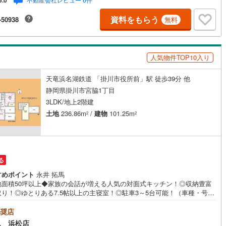
5.0
併設しておりますのでお子様連れでもご安心下さい。■ご案内について現地
お待ち合わせや弊社までご来店して頂きご案内も可能です。■住宅ローンに
資料をもらう
-50938
無料
て弊社では豊富な販売実績により、お客様のご希望や条件に合う最適な住
ーン商品のご提案をさせて頂きます。また、以下のようなご相談も是非ご
下さい。・勤続年数が短い方、自営業者の方・車のローンやクレジット、
ッシングの借入がある方・自己資金がない、支払いに不安のある方何でも
人気物件TOP10入り
談下さい。
天竜浜名湖鉄道 「掛川市役所前」駅 徒歩39分 他
静岡県掛川市宮脇1丁目
3LDK/地上2階建
土地
236.86m
/
建物
101.25m
2
2
る
すめポイント
永井 拓馬
地面積50坪以上◆家族の会話が増える人気の対面式キッチン！◎収納豊富
取り！◎ゆとりある7.5帖以上の主寝室！◎駐車3～5台可能！（車種・号棟
る）！来店予約でイオン商品券5000円分プレゼント♪《本日見学OK！》営
内（9:00～19:00）は、下記電話フォームよりお電話をして頂けるとスム
奨店
に見学のご案内ができます。～**～**～アイデムホームではお客様第一での
ム 浜松店