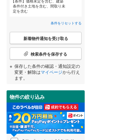
条件
価格未定を含む、建築
(
0
)
天竜浜名湖鉄道
(
89
)
条件付き土地を含む、間取り未
定を含む
伊勢鉄道
(
8
)
条件をリセットする
岳南鉄道線
(
9
)
(
0
)
(
0
)
(
1
)
こ
宮崎
鹿児島
沖縄
新着物件通知を受け取る
の
大井川鐵道井川線
(
0
)
検
住宅性能評価付き
（
12
）
索
検索条件を保存する
豊橋鉄道渥美線
(
226
)
条
件
保存した条件の確認・通知設定の
する
る
条件をリセットする
条件をリセットする
条件をリセットする
条件をリセットする
条件をリセットする
条件をリセットする
名鉄豊川線
(
80
)
で
変更・解除は
マイページ
から行え
通
ます。
名鉄蒲郡線
(
85
)
知
を
名鉄築港線
(
10
)
受
物件の絞り込み
け
名鉄津島線
(
124
)
小学校まで1km以内
（
3
）
取
る
名鉄犬山線
(
450
)
・
条
名鉄小牧線
(
458
)
件
間取り変更可能
（
0
）
を
樽見鉄道
(
21
)