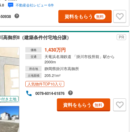
を心掛けております～**～**～■弊社店舗について駐車場完備、キッズコー
不動産会社レビュー 6件
5.0
も併設しておりますのでお子様連れでもご安心下さい。■ご案内について現
のお待ち合わせや弊社までご来店して頂きご案内も可能です。■住宅ローン
資料をもらう
-50938
無料
いて弊社では豊富な販売実績により、お客様のご希望や条件に合う最適な
ローン商品のご提案をさせて頂きます。また、以下のようなご相談も是非
談下さい。・勤続年数が短い方、自営業者の方・車のローンやクレジッ
キャッシングの借入がある方・自己資金がない、支払いに不安のある方何
高御所II（建築条件付宅地分譲）
PR
ご相談下さい。
1,430万円
価格
天竜浜名湖鉄道 「掛川市役所前」駅から
交通
2000m
静岡県掛川市高御所
所在地
205.21m
土地面積
2
人気物件TOP10入り
0078-6014-61876
件付き土地
資料をもらう
無料