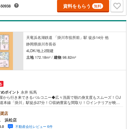
頂きご案内も可能です。■住宅ローンについて弊社では豊富な販売実績によ
資料をもらう
-50938
無料
お客様のご希望や条件に合う最適な住宅ローン商品のご提案をさせて頂き
契約、入居関連など
。また、以下のようなご相談も是非ご相談下さい。・勤続年数が短い方、
業者の方・車のローンやクレジット、キャッシングの借入がある方・自己
がない、支払いに不安のある方何でもご相談下さい。
能
（
0
）
天竜浜名湖鉄道 「掛川市役所前」駅 徒歩14分 他
応
静岡県掛川市長谷
ン内見(相談)可
（
0
）
IT重説可
（
0
）
4LDK/地上2階建
土地
172.18m
/
建物
98.82m
2
2
ン対応とは？
る
すめポイント
永井 拓馬
部屋から行き来できるバルコニー◆広々洗面で朝の身支度もスムーズ！◎J
海道本線「掛川」駅徒歩27分！◎収納豊富な間取り！◎インテリアが映え
々としたリビング！来店予約でイオン商品券5000円分プレゼント♪《本日
K！》営業時間内（9:00～19:00）は、下記電話フォームよりお電話をし
奨店
けるとスムーズに見学のご案内ができます。～**～**～アイデムホームでは
ム 浜松店
様第一での営業を心掛けております～**～**～■弊社店舗について駐車場完
不動産会社レビュー 6件
5.0
キッズコーナーも併設しておりますのでお子様連れでもご安心下さい。■ご