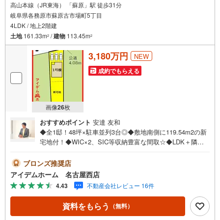
高山本線（JR東海） 「蘇原」駅 徒歩31分
岐阜県各務原市蘇原古市場町5丁目
4LDK / 地上2階建
土地
161.33m
/
建物
113.45m
2
2
3,180万円
NEW
成約でもらえる
画像
26
枚
おすすめポイント
安達 友和
◆全1邸！48坪×駐車並列3台◎◆敷地南側に119.54m2の新
宅地付！◆WIC×2、SIC等収納豊富な間取☆◆LDK＋隣接
した洋室で最大20.5帖の大空間♪◆長期優良住宅☆◆安心の
住宅性能評価付き☆◆地震に強い耐震等級3取得☆◆蘇原第
ブロンズ推奨店
一小学校まで660m◆蘇原中学校まで1350m□■□■物件のご
アイデムホーム 名古屋西店
案内について■□■□＜本日見学OK！＞希望日時が決まりま
4.43
不動産会社レビュー 16件
したらご相談下さい。年中無休でご案内致します（年末年
始を除く）水曜日もご案内可能！お仕事終わりでもご案内
資料をもらう
（無料）
致します。ご相談下さい。□■□■店舗について■□■□店舗内