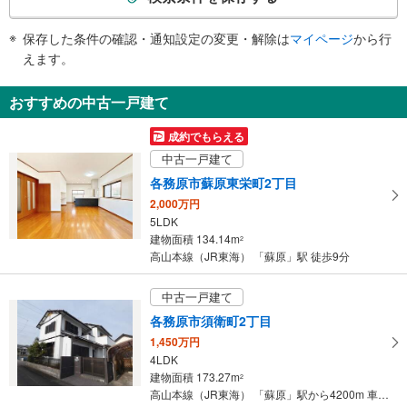
条
件
保存した条件の確認・通知設定の変更・解除は
マイページ
から行
で
えます。
通
知
おすすめの中古一戸建て
を
受
成約でもらえる
け
中古一戸建て
取
各務原市蘇原東栄町2丁目
る
2,000万円
・
5LDK
条
建物面積 134.14m
2
件
高山本線（JR東海） 「蘇原」駅 徒歩9分
を
マ
中古一戸建て
イ
各務原市須衛町2丁目
ペ
1,450万円
ー
4LDK
ジ
建物面積 173.27m
2
に
高山本線（JR東海） 「蘇原」駅から4200m 車:10分