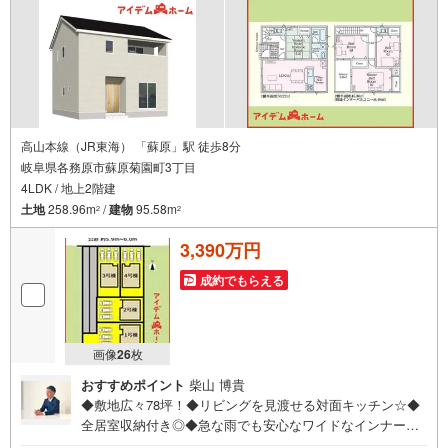
高山本線（JR東海） 「蘇原」駅 徒歩8分
岐阜県各務原市蘇原菊園町3丁目
4LDK / 地上2階建
土地
258.96m
/
建物
95.58m
2
2
3,390万円
成約でもらえる
画像
26
枚
おすすめポイント
柴山 博貴
◆敷地広々78坪！◆リビングを見渡せる対面キッチン☆◆
全居室収納付き◎◆急な雨でも安心なワイドなインナーバ
ルコニー♪◆安心の住宅性能評価付き☆耐震等級3☆◆電気