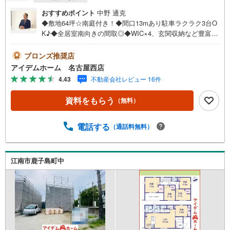
おすすめポイント
中野 通克
◆敷地64坪☆南庭付き！◆間口13mあり駐車ラクラク3台O
K♪◆全居室南向きの間取◎◆WIC×4、玄関収納など豊富な
収納スペース☆◆長期優良住宅☆◆安心の住宅性能評価付
き☆◆地震に強い耐震等級3取得☆◆蘇原第一小学校まで90
ブロンズ推奨店
0m◆蘇原中学校まで1600m□■□■物件のご案内について■□
アイデムホーム 名古屋西店
■□＜本日見学OK！＞希望日時が決まりましたらご相談下
4.43
不動産会社レビュー 16件
さい。年中無休でご案内致します（年末年始を除く）水曜
日もご案内可能！お仕事終わりでもご案内致します。ご相
資料をもらう
（無料）
談下さい。□■□■店舗について■□■□店舗内にキッズルーム
を完備しております。日頃ゆっくり検討できない方、ぜひ
ご利用下さい。□■□■ローンのご相談について■□■□物件選
電話する
（通話料無料）
びの前にローンの話が聞きたい方、お気軽にお問合せ下さ
い。経験豊富なスタッフがお応え致します。スタッフ一
同、お客様の住まい探しを全力でサポートさせて頂きま
江南市鹿子島町中
す。お気軽にお問合せ下さい！