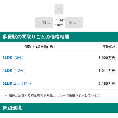
1
1
〜
16
件
前へ
次へ
/
16
件
蘇原駅の間取りごとの価格相場
間取り（該当物件数）
平均価格
3LDK
（
3
件）
3,020万円
4LDK
（
12
件）
3,011万円
5LDK以上
（
1
件）
2,480万円
物件が所在する市区町村を対象とした平均価格を表示しています。
周辺環境