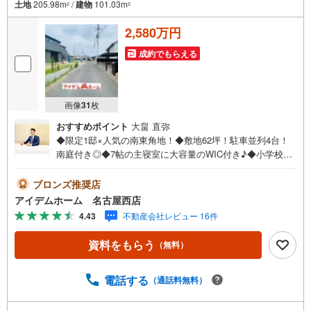
土地
205.98m
/
建物
101.03m
2
2
2,580万円
成約でもらえる
画像
31
枚
おすすめポイント
大畠 直弥
◆限定1邸×人気の南東角地！◆敷地62坪！駐車並列4台！
南庭付き◎◆7帖の主寝室に大容量のWIC付き♪◆小学校ま
で徒歩7分！通学安心！◆長期優良住宅☆◆安心の住宅性能
評価付き☆◆地震に強い耐震等級3取得☆◆草井小学校まで
ブロンズ推奨店
500m◆北部中学校まで1400m□■□■物件のご案内について■
アイデムホーム 名古屋西店
□■□＜本日見学OK！＞希望日時が決まりましたらご相談下
4.43
不動産会社レビュー 16件
さい。年中無休でご案内致します（年末年始を除く）水曜
日もご案内可能！お仕事終わりでもご案内致します。ご相
資料をもらう
（無料）
談下さい。□■□■店舗について■□■□店舗内にキッズルーム
を完備しております。日頃ゆっくり検討できない方、ぜひ
ご利用下さい。□■□■ローンのご相談について■□■□物件選
電話する
（通話料無料）
びの前にローンの話が聞きたい方、お気軽にお問合せ下さ
い。経験豊富なスタッフがお応え致します。スタッフ一