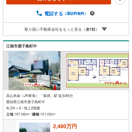
■□■店舗について■□■□店舗内にキッズルームを完備してお
ります。日頃ゆっくり検討できない方、ぜひご利用下さ
い。□■□■ローンのご相談について■□■□物件選びの前にロ
電話する
（通話料無料）
ーンの話が聞きたい方、お気軽にお問合せ下さい。経験豊
富なスタッフがお応え致します。スタッフ一同、お客様の
取り扱い不動産会社をもっと見る（
全
1
社
）
住まい探しを全力でサポートさせて頂きます。お気軽にお
問合せ下さい！
江南市鹿子島町中
高山本線（JR東海） 「蘇原」駅 徒歩86分
愛知県江南市鹿子島町中
4LDK＋S / 地上2階建
土地
197.06m
/
建物
101.03m
2
2
2,480万円