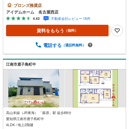
震等級3取得☆◆中央小学校まで750m◆中央中学校まで950
ブロンズ推奨店
m□■□■物件のご案内について■□■□＜本日見学OK！＞希望
アイデムホーム 名古屋西店
日時が決まりましたらご相談下さい。年中無休でご案内致
4.43
不動産会社レビュー 16件
します（年末年始を除く）水曜日もご案内可能！お仕事終
わりでもご案内致します。ご相談下さい。□■□■店舗につい
資料をもらう
（無料）
て■□■□店舗内にキッズルームを完備しております。日頃ゆ
っくり検討できない方、ぜひご利用下さい。□■□■ローンの
ご相談について■□■□物件選びの前にローンの話が聞きたい
電話する
（通話料無料）
方、お気軽にお問合せ下さい。経験豊富なスタッフがお応
え致します。スタッフ一同、お客様の住まい探しを全力で
サポートさせて頂きます。お気軽にお問合せ下さい！
江南市鹿子島町中
高山本線（JR東海） 「蘇原」駅 徒歩88分
愛知県江南市鹿子島町中
4LDK / 地上2階建