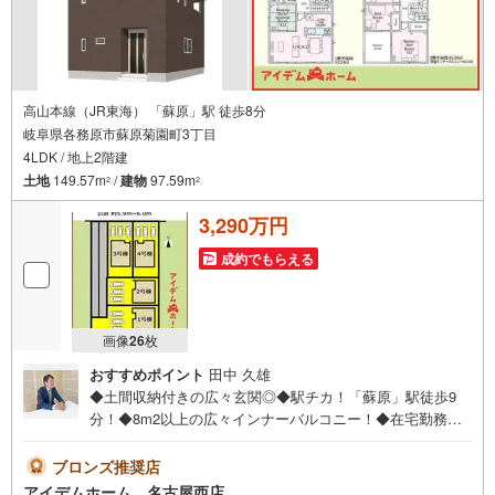
高山本線（JR東海） 「蘇原」駅 徒歩8分
岐阜県各務原市蘇原菊園町3丁目
4LDK / 地上2階建
土地
149.57m
/
建物
97.59m
2
2
3,290万円
成約でもらえる
画像
26
枚
おすすめポイント
田中 久雄
◆土間収納付きの広々玄関◎◆駅チカ！「蘇原」駅徒歩9
分！◆8m2以上の広々インナーバルコニー！◆在宅勤務に
嬉しいテレワークルーム♪◆安心の住宅性能評価付き☆耐
震等級3☆◆電気施錠キーを標準搭載☆◆蘇原第二小学校ま
ブロンズ推奨店
で720m◆蘇原中学校まで1170m□■□■物件のご案内につい
アイデムホーム 名古屋西店