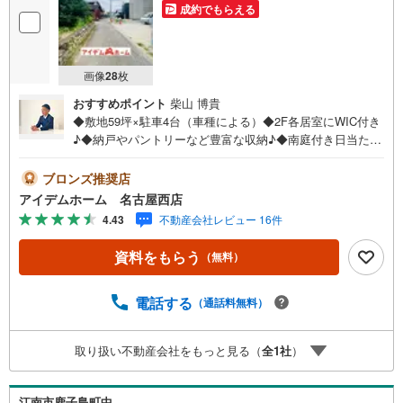
成約でもらえる
画像
28
枚
おすすめポイント
柴山 博貴
◆敷地59坪×駐車4台（車種による）◆2F各居室にWIC付き
♪◆納戸やパントリーなど豊富な収納♪◆南庭付き日当たり
良好◎◆長期優良住宅☆◆安心の住宅性能評価付き☆◆地
震に強い耐震等級3取得☆◆草井小学校まで400m◆北部中
ブロンズ推奨店
学校まで1480m□■□■物件のご案内について■□■□＜本日見
アイデムホーム 名古屋西店
学OK！＞希望日時が決まりましたらご相談下さい。年中無
4.43
不動産会社レビュー 16件
休でご案内致します（年末年始を除く）水曜日もご案内可
能！お仕事終わりでもご案内致します。ご相談下さい。□■
資料をもらう
（無料）
□■店舗について■□■□店舗内にキッズルームを完備してお
ります。日頃ゆっくり検討できない方、ぜひご利用下さ
い。□■□■ローンのご相談について■□■□物件選びの前にロ
電話する
（通話料無料）
ーンの話が聞きたい方、お気軽にお問合せ下さい。経験豊
富なスタッフがお応え致します。スタッフ一同、お客様の
取り扱い不動産会社をもっと見る（
全
1
社
）
住まい探しを全力でサポートさせて頂きます。お気軽にお
問合せ下さい！
江南市鹿子島町中