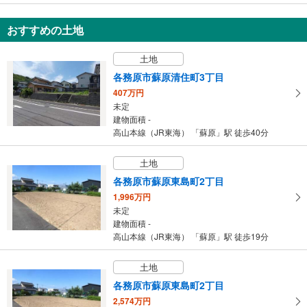
保
存
おすすめの土地
す
る
土地
各務原市蘇原清住町3丁目
407万円
未定
建物面積 -
高山本線（JR東海） 「蘇原」駅 徒歩40分
土地
各務原市蘇原東島町2丁目
1,996万円
未定
建物面積 -
高山本線（JR東海） 「蘇原」駅 徒歩19分
土地
各務原市蘇原東島町2丁目
2,574万円