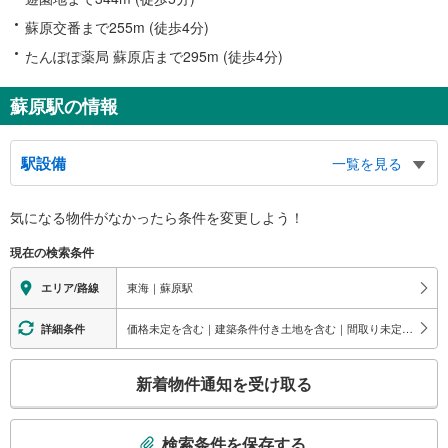
蘇原交番まで255m (徒歩4分)
たんぽぽ薬局 蘇原店まで295m (徒歩4分)
蘇原駅の情報
駅設備
一覧を見る
バリアフリー状況
気になる物件がなかったら
条件を変更しよう！
※段差なしでの移動経路
（○：有り △：要駅員設備 ×：無し）
現在の検索条件
地上⇔ホーム：
駅舎側のホーム：○
東海｜蘇原駅
エリア/路線
駅舎と反対側のホーム：×
価格未定を含む｜建築条件付き土地を含む｜間取り未定を含む
詳細条件
こ
新着物件通知を受け取る
の
検
索
検索条件を保存する