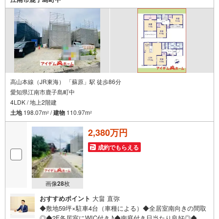
高山本線（JR東海） 「蘇原」駅 徒歩86分
愛知県江南市鹿子島町中
4LDK / 地上2階建
土地
198.07m
/
建物
110.97m
2
2
2,380万円
成約でもらえる
画像
28
枚
おすすめポイント
大畠 直弥
◆敷地59坪×駐車4台（車種による）◆全居室南向きの間取
◎◆2F各居室にWIC付き♪◆南庭付き日当たり良好◎◆長