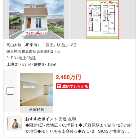
高山本線（JR東海） 「蘇原」駅 徒歩12分
岐阜県各務原市蘇原東栄町2丁目
3LDK / 地上2階建
土地
217.63m
/
建物
87.16m
2
2
2,480万円
成約でもらえる
画像
34
枚
おすすめポイント
安達 友和
◆限定1邸×敷地広々65坪超！◆JR蘇原駅まで徒歩12分の好
立地◎◆ゆとりある南庭付☆◆WIC×2、SICなど豊富な収
納スペース◎◆安心の住宅性能評価付き☆◆地震に強い耐