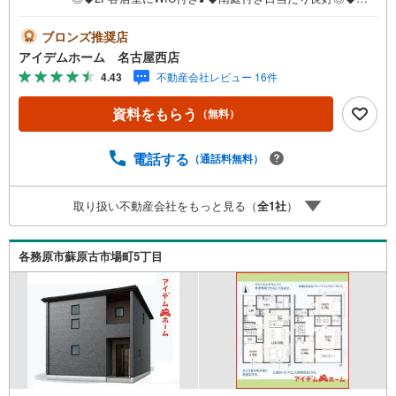
期優良住宅☆◆安心の住宅性能評価付き☆◆地震に強い耐
震等級3取得☆◆草井小学校まで400m◆北部中学校まで148
ブロンズ推奨店
0m□■□■物件のご案内について■□■□＜本日見学OK！＞希
アイデムホーム 名古屋西店
望日時が決まりましたらご相談下さい。年中無休でご案内
4.43
不動産会社レビュー 16件
致します（年末年始を除く）水曜日もご案内可能！お仕事
終わりでもご案内致します。ご相談下さい。□■□■店舗につ
資料をもらう
（無料）
いて■□■□店舗内にキッズルームを完備しております。日頃
ゆっくり検討できない方、ぜひご利用下さい。□■□■ローン
のご相談について■□■□物件選びの前にローンの話が聞きた
電話する
（通話料無料）
い方、お気軽にお問合せ下さい。経験豊富なスタッフがお
応え致します。スタッフ一同、お客様の住まい探しを全力
取り扱い不動産会社をもっと見る（
全
1
社
）
でサポートさせて頂きます。お気軽にお問合せ下さい！
各務原市蘇原古市場町5丁目