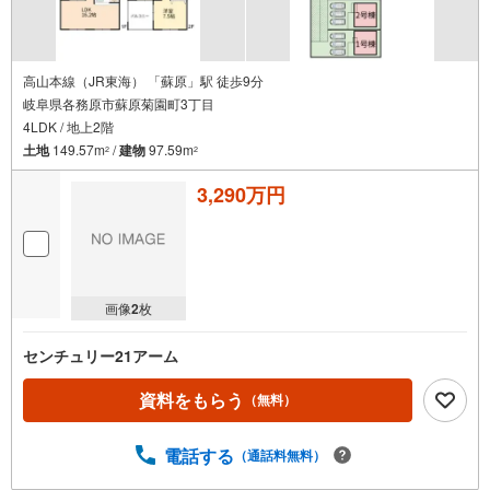
高山本線（JR東海） 「蘇原」駅 徒歩9分
岐阜県各務原市蘇原菊園町3丁目
4LDK / 地上2階
土地
149.57m
/
建物
97.59m
2
2
3,290万円
画像
2
枚
センチュリー21アーム
資料をもらう
（無料）
電話する
（通話料無料）