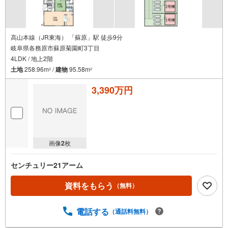
知
を
受
け
高山本線（JR東海） 「蘇原」駅 徒歩9分
岐阜県各務原市蘇原菊園町3丁目
取
4LDK / 地上2階
る
土地
258.96m
/
建物
95.58m
・
2
2
条
3,390万円
件
を
マ
イ
ペ
画像
2
枚
ー
ジ
センチュリー21アーム
に
保
資料をもらう
（無料）
存
す
電話する
（通話料無料）
る