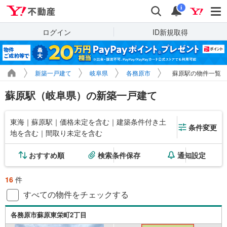
Yahoo!不動産
検索
通知
i
ログイン
ID新規取得
新築一戸建て
岐阜県
各務原市
蘇原駅の物件一覧
蘇原駅（岐阜県）の新築一戸建て
東海｜蘇原駅｜価格未定を含む｜建築条件付き土
条件変更
地を含む｜間取り未定を含む
おすすめ順
検索条件保存
通知設定
16
件
すべての物件をチェックする
各務原市蘇原東栄町2丁目