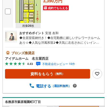
3,390万円
成約でもらえる
画像
26
枚
おすすめポイント
安達 友和
◆全居室収納付き！◆在宅勤務に嬉しいテレワークルーム
あり☆◆人気な洋風和室♪◆天気に左右されにくいインナ
ーバルコニー◎◆安心の住宅性能評価付き☆耐震等級3☆◆
電気施錠キーを標準搭載☆◆蘇原第二小学校まで720m◆蘇
ブロンズ推奨店
原中学校まで1170m□■□■物件のご案内について■□■□＜本
アイデムホーム 名古屋西店
日見学OK！＞希望日時が決まりましたらご相談下さい。年
4.43
不動産会社レビュー 16件
中無休でご案内致します（年末年始を除く）水曜日もご案
内可能！お仕事終わりでもご案内致します。ご相談下さ
資料をもらう
（無料）
い。□■□■店舗について■□■□店舗内にキッズルームを完備
しております。日頃ゆっくり検討できない方、ぜひご利用
下さい。□■□■ローンのご相談について■□■□物件選びの前
電話する
（通話料無料）
にローンの話が聞きたい方、お気軽にお問合せ下さい。経
験豊富なスタッフがお応え致します。スタッフ一同、お客
様の住まい探しを全力でサポートさせて頂きます。お気軽
各務原市蘇原菊園町3丁目
にお問合せ下さい！