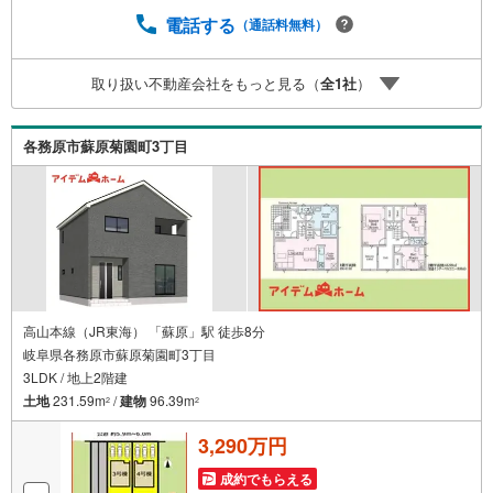
にキッズルームを完備しております。日頃ゆっくり検討で
きない方、ぜひご利用下さい。□■□■ローンのご相談につい
電話する
（通話料無料）
て■□■□物件選びの前にローンの話が聞きたい方、お気軽に
お問合せ下さい。経験豊富なスタッフがお応え致します。
取り扱い不動産会社をもっと見る（
全
1
社
）
スタッフ一同、お客様の住まい探しを全力でサポートさせ
て頂きます。お気軽にお問合せ下さい！
各務原市蘇原菊園町3丁目
高山本線（JR東海） 「蘇原」駅 徒歩8分
岐阜県各務原市蘇原菊園町3丁目
3LDK / 地上2階建
土地
231.59m
/
建物
96.39m
2
2
3,290万円
成約でもらえる