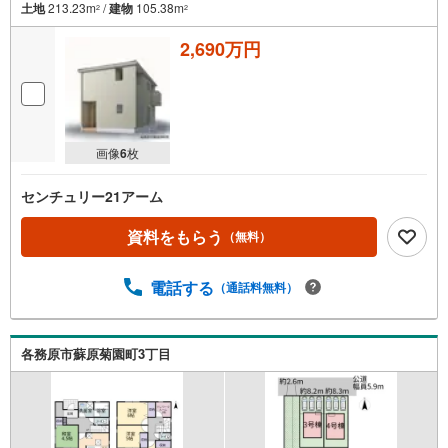
土地
213.23m
/
建物
105.38m
2
2
2,690万円
画像
6
枚
センチュリー21アーム
資料をもらう
（無料）
電話する
（通話料無料）
各務原市蘇原菊園町3丁目