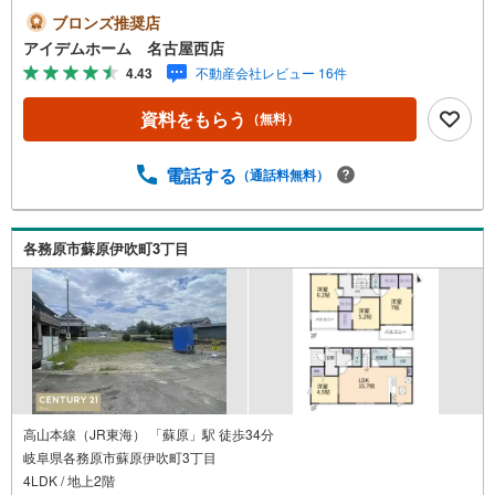
施錠キーを標準搭載☆◆蘇原第二小学校まで720m◆蘇原中
ブロンズ推奨店
学校まで1170m□■□■物件のご案内について■□■□＜本日見
アイデムホーム 名古屋西店
学OK！＞希望日時が決まりましたらご相談下さい。年中無
4.43
不動産会社レビュー 16件
休でご案内致します（年末年始を除く）水曜日もご案内可
能！お仕事終わりでもご案内致します。ご相談下さい。□■
資料をもらう
（無料）
□■店舗について■□■□店舗内にキッズルームを完備してお
ります。日頃ゆっくり検討できない方、ぜひご利用下さ
い。□■□■ローンのご相談について■□■□物件選びの前にロ
電話する
（通話料無料）
ーンの話が聞きたい方、お気軽にお問合せ下さい。経験豊
富なスタッフがお応え致します。スタッフ一同、お客様の
住まい探しを全力でサポートさせて頂きます。お気軽にお
各務原市蘇原伊吹町3丁目
問合せ下さい！
高山本線（JR東海） 「蘇原」駅 徒歩34分
岐阜県各務原市蘇原伊吹町3丁目
4LDK / 地上2階