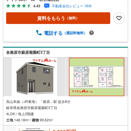
て■□■□＜本日見学OK！＞希望日時が決まりましたらご相
4.43
不動産会社レビュー 16件
談下さい。年中無休でご案内致します（年末年始を除く）
水曜日もご案内可能！お仕事終わりでもご案内致します。
資料をもらう
（無料）
ご相談下さい。□■□■店舗について■□■□店舗内にキッズル
ームを完備しております。日頃ゆっくり検討できない方、
ぜひご利用下さい。□■□■ローンのご相談について■□■□物
電話する
（通話料無料）
件選びの前にローンの話が聞きたい方、お気軽にお問合せ
下さい。経験豊富なスタッフがお応え致します。スタッフ
一同、お客様の住まい探しを全力でサポートさせて頂きま
各務原市蘇原菊園町3丁目
す。お気軽にお問合せ下さい！
高山本線（JR東海） 「蘇原」駅 徒歩8分
岐阜県各務原市蘇原菊園町3丁目
4LDK / 地上2階建
土地
148.18m
/
建物
99.62m
2
2