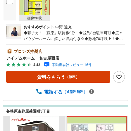
画像
26
枚
おすすめポイント
中野 通克
◆駅チカ！「蘇原」駅徒歩9分！◆並列3台駐車可◎◆広々
パウダールームに嬉しい収納付き☆◆敷地70坪以上！◆安
心の住宅性能評価付き☆耐震等級3☆◆電気施錠キーを標準
搭載☆◆蘇原第二小学校まで720m◆蘇原中学校まで1170m
ブロンズ推奨店
□■□■物件のご案内について■□■□＜本日見学OK！＞希望日
アイデムホーム 名古屋西店
時が決まりましたらご相談下さい。年中無休でご案内致し
4.43
不動産会社レビュー 16件
ます（年末年始を除く）水曜日もご案内可能！お仕事終わ
りでもご案内致します。ご相談下さい。□■□■店舗について
資料をもらう
（無料）
■□■□店舗内にキッズルームを完備しております。日頃ゆっ
くり検討できない方、ぜひご利用下さい。□■□■ローンのご
相談について■□■□物件選びの前にローンの話が聞きたい
電話する
（通話料無料）
方、お気軽にお問合せ下さい。経験豊富なスタッフがお応
え致します。スタッフ一同、お客様の住まい探しを全力で
サポートさせて頂きます。お気軽にお問合せ下さい！
各務原市蘇原菊園町3丁目