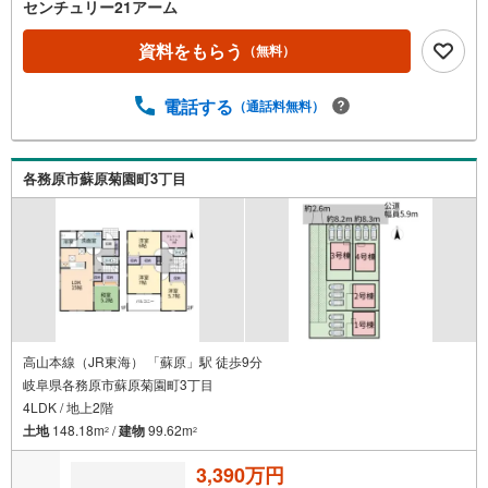
センチュリー21アーム
資料をもらう
（無料）
電話する
（通話料無料）
各務原市蘇原菊園町3丁目
高山本線（JR東海） 「蘇原」駅 徒歩9分
岐阜県各務原市蘇原菊園町3丁目
4LDK / 地上2階
土地
148.18m
/
建物
99.62m
2
2
3,390万円