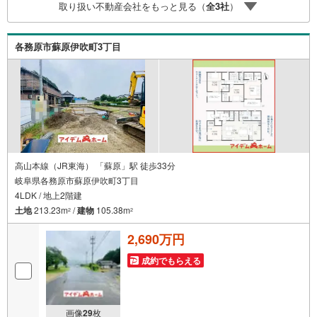
取り扱い不動産会社をもっと見る（
全
3
社
）
同、お客様の住まい探しを全力でサポートさせて頂きま
す。お気軽にお問合せ下さい！
各務原市蘇原伊吹町3丁目
高山本線（JR東海） 「蘇原」駅 徒歩33分
岐阜県各務原市蘇原伊吹町3丁目
4LDK / 地上2階建
土地
213.23m
/
建物
105.38m
2
2
2,690万円
成約でもらえる
画像
29
枚