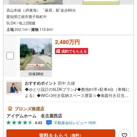
高山本線（JR東海） 「蘇原」駅 徒歩86分
愛知県江南市鹿子島町中
5LDK / 地上2階建
土地
202.1m
/
建物
115.6m
2
2
2,480万円
成約でもらえる
画像
28
枚
おすすめポイント
田中 久雄
◆ゆとり設計の5LDKプラン♪◆敷地61坪×駐車4台（車種に
よる）◆WIC×3付き収納スペース豊富☆◆南庭付き日当た
り良好◎◆長期優良住宅☆◆安心の住宅性能評価付き☆◆
地震に強い耐震等級3取得☆◆草井小学校まで400m◆北部
ブロンズ推奨店
中学校まで1480m□■□■物件のご案内について■□■□＜本日
アイデムホーム 名古屋西店
見学OK！＞希望日時が決まりましたらご相談下さい。年中
4.43
不動産会社レビュー 16件
無休でご案内致します（年末年始を除く）水曜日もご案内
可能！お仕事終わりでもご案内致します。ご相談下さい。□
資料をもらう
（無料）