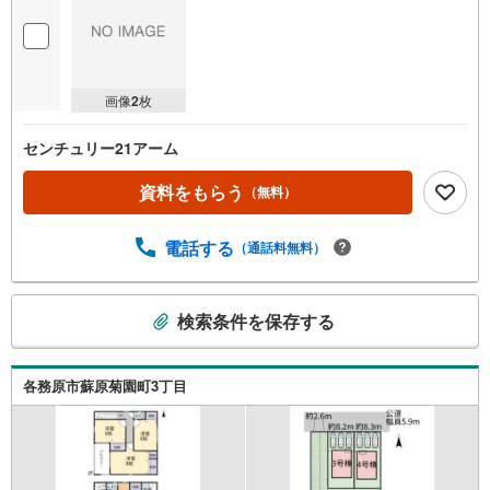
画像
2
枚
センチュリー21アーム
資料をもらう
（無料）
電話する
（通話料無料）
こ
検索条件を保存する
の
検
索
各務原市蘇原菊園町3丁目
条
件
で
通