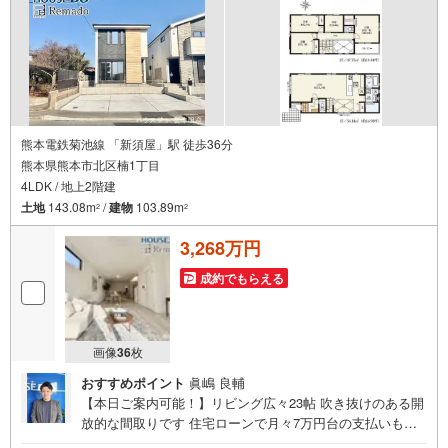
熊本電鉄菊池線 「新須屋」駅 徒歩36分
熊本県熊本市北区楠1丁目
4LDK / 地上2階建
土地
143.08m
/
建物
103.89m
2
2
3,268万円
成約でもらえる
画像
36
枚
おすすめポイント
眞嶋 良輔
【本日ご案内可能！】リビング広々23帖 吹き抜けのある開
放的な間取りです 住宅ローンで月々7万円台の支払いも可
能 お気軽にご相談ください！【九州No.1の実績】「どこで