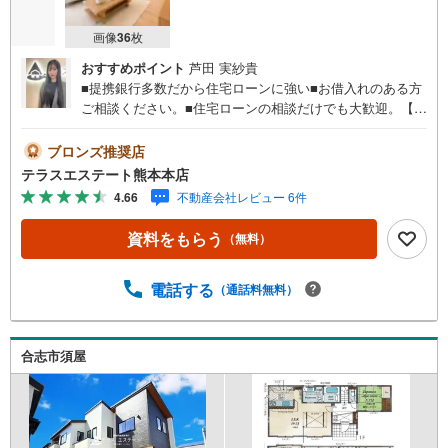
画像
36
枚
おすすめポイント
芦田 実紗貴
■提携銀行多数だから住宅ローンに強い■お借入れのある方
ご相談ください。■住宅ローンの相談だけでも大歓迎。【お
ススメポイント】■西合志南小・西合志南中校区■須屋駅ま
で徒歩約4分■太陽光発電システム搭載■LDK＋和室で約23
ブロンズ推奨店
帖 平日・土日祝いつでもご案内可能。 『今すぐ見たい』に
テラスエステート熊本本店
もできるだけ対応いたします（＾＾） 短時間でのご見学も
4.66
不動産会社レビュー 6件
大歓迎。 お仕事帰りのご見学も可能。ご希望の日時や時間
お気軽にお申し付けください。 ●住宅ローンの相談大歓迎
資料をもらう
（無料）
（無料）『支払いができるか不安…』『頭金が用意できる
かわからない…』『車の借り入れがある…』↓↓↓↓↓↓↓↓
↓↓↓↓ テラスエステートなら… ・頭金ゼロ・ボーナス払
電話する
（通話料無料）
い無しOK！・提携銀行多数だから住宅ローンに強い！
合志市須屋