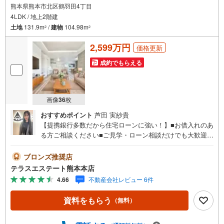
熊本県熊本市北区鶴羽田4丁目
4LDK / 地上2階建
土地
131.9m
/
建物
104.98m
2
2
2,599万円
価格更新
成約でもらえる
画像
36
枚
おすすめポイント
芦田 実紗貴
【提携銀行多数だから住宅ローンに強い！】■お借入れのあ
る方ご相談ください■ご見学・ローン相談だけでも大歓迎！
■マイホーム・住宅ローンのお悩みを戸建てのプロがサポー
トします【オススメポイント】■北部東小・北部中校区■LD
ブロンズ推奨店
K20帖以上■スタディカウンター付き■WIC2ヵ所付き 平
テラスエステート熊本本店
日・土日祝いつでもご案内可能。 今すぐ見たい！に対応い
4.66
不動産会社レビュー 6件
たします。 短時間でのご見学も大歓迎。 お仕事帰りのご見
学も可能。ご希望の日時や時間お気軽にどうぞ（^^）/ ●住
資料をもらう
（無料）
宅ローンの相談大歓迎（無料）『支払いができるか不
安…』『頭金が用意できるかわからない…』『車の借り入