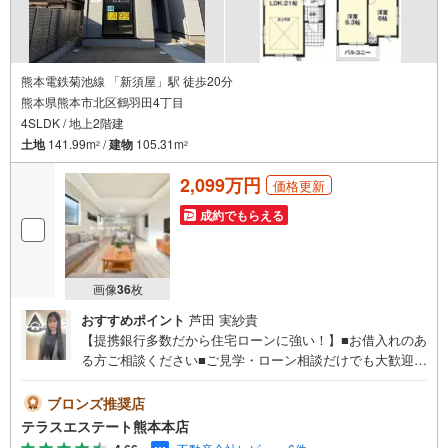
熊本電鉄菊池線 「新須屋」駅 徒歩20分
熊本県熊本市北区鶴羽田4丁目
4SLDK / 地上2階建
土地
141.99m
/
建物
105.31m
2
2
2,099万円
価格更新
成約でもらえる
画像
36
枚
おすすめポイント
芦田 実紗貴
【提携銀行多数だから住宅ローンに強い！】■お借入れのあ
る方ご相談ください■ご見学・ローン相談だけでも大歓迎！
■マイホーム・住宅ローンのお悩みを戸建てのプロがサポー
トします【オススメポイント】■北部東小・北部中校区■LD
ブロンズ推奨店
K21帖以上■ファミリークローク付き■北部東小徒歩約7分
テラスエステート熊本本店
平日・土日祝いつでもご案内可能。 今すぐ見たい！に対応