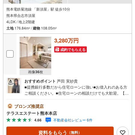
熊本電鉄菊池線 「新須屋」駅 徒歩10分
熊本県合志市須屋
4LDK / 地上2階建
土地
176.84m
/
建物
108.05m
2
2
3,280万円
成約でもらえる
画像
36
枚
おすすめポイント
芦田 実紗貴
■提携銀行多数だから住宅ローンに強い■お借入れのある方
ご相談ください。■住宅ローンの相談だけでも大歓迎。【お
ススメポイント】■西合志南小・西合志南中校区■須屋駅ま
で徒歩約4分■最も高い耐震等級3取得■1階約25帖と広々 平
ブロンズ推奨店
日・土日祝いつでもご案内可能。 『今すぐ見たい』にもで
テラスエステート熊本本店
きるだけ対応いたします（＾＾） 短時間でのご見学も大歓
4.66
不動産会社レビュー 6件
迎。 お仕事帰りのご見学も可能。ご希望の日時や時間お気
軽にお申し付けください。 ●住宅ローンの相談大歓迎（無
資料をもらう
（無料）