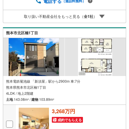
れがある…』↓↓↓↓↓↓↓↓↓↓↓↓ テラスエステートなら…
電話する
（通話料無料）
・頭金ゼロ・ボーナス払い無しOK！・提携銀行多数だから
住宅ローンに強い！・お借入れのある方や過去にローン審
取り扱い不動産会社をもっと見る（
全
1
社
）
査がダメだった方もご相談可能。『無理のない支払いでマ
イホーム購入』をご提案いたします。
熊本市北区楠1丁目
熊本電鉄菊池線 「新須屋」駅から2900m 車:7分
熊本県熊本市北区楠1丁目
4LDK / 地上2階建
土地
143.08m
/
建物
103.89m
2
2
3,268万円
成約でもらえる