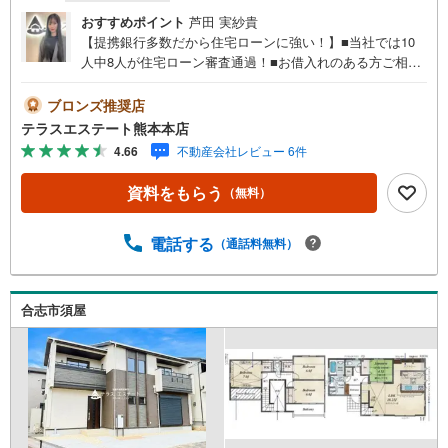
ー
おすすめポイント
芦田 実紗貴
ジ
【提携銀行多数だから住宅ローンに強い！】■当社では10
に
人中8人が住宅ローン審査通過！■お借入れのある方ご相談
保
ください ■ご見学・ローン相談だけでも大歓迎！【おすす
存
めポイント】■北部東小・北部中校区。■北部東小徒歩約7
ブロンズ推奨店
す
分。■並列3台可能 ■ファミリークローク付。■最も高い耐
テラスエステート熊本本店
る
震等級3取得 ●住宅ローンの相談大歓迎（無料）『支払いが
4.66
不動産会社レビュー 6件
できるか不安…』『頭金が用意できるかわからない…』
『車の借り入れがある…』↓↓↓↓↓↓↓↓↓↓↓↓ テラスエス
資料をもらう
（無料）
テートなら… ・頭金ゼロ・ボーナス払い無しOK！・提携
銀行多数だから住宅ローンに強い！・お借入れのある方や
過去にローン審査がダメだった方もご相談可能 『無理のな
電話する
（通話料無料）
い支払いでマイホーム購入』をご提案いたします。さらに!!
●ご購入後も安心のアフターサポート付き ・24時間365日、
電気、水道、ガス等のトラブルにまるっと対応 ※2年間無料
合志市須屋
でサービスご利用可能です