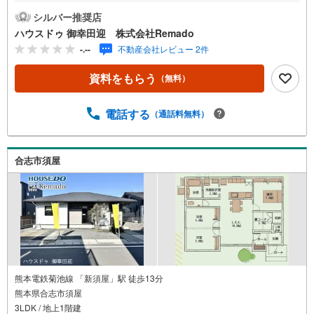
シルバー推奨店
ハウスドゥ 御幸田迎 株式会社Remado
-.--
不動産会社レビュー 2件
資料をもらう
（無料）
電話する
（通話料無料）
合志市須屋
熊本電鉄菊池線 「新須屋」駅 徒歩13分
熊本県合志市須屋
3LDK / 地上1階建