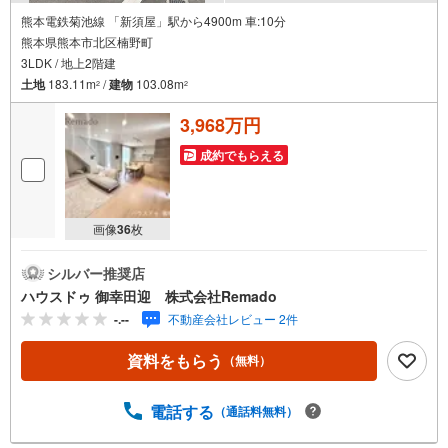
熊本電鉄菊池線 「新須屋」駅から4900m 車:10分
熊本県熊本市北区楠野町
3LDK / 地上2階建
土地
183.11m
/
建物
103.08m
2
2
3,968万円
成約でもらえる
画像
36
枚
シルバー推奨店
ハウスドゥ 御幸田迎 株式会社Remado
-.--
不動産会社レビュー 2件
資料をもらう
（無料）
電話する
（通話料無料）