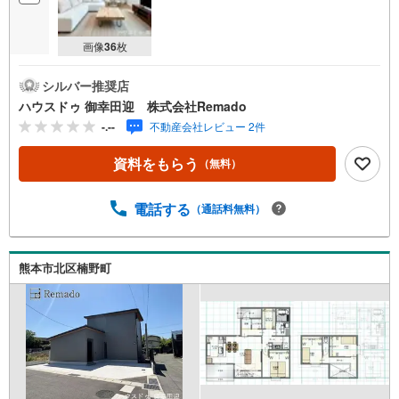
画像
36
枚
シルバー推奨店
ハウスドゥ 御幸田迎 株式会社Remado
-.--
不動産会社レビュー 2件
資料をもらう
（無料）
電話する
（通話料無料）
熊本市北区楠野町