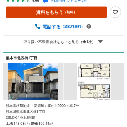
4.66
不動産会社レビュー 6件
いたします。 短時間でのご見学も大歓迎。 お仕事帰りのご
見学も可能。ご希望の日時や時間お気軽にどうぞ（^^）/ ●
資料をもらう
（無料）
住宅ローンの相談大歓迎（無料）『支払いができるか不
安…』『頭金が用意できるかわからない…』『車の借り入
れがある…』↓↓↓↓↓↓↓↓↓↓↓↓ テラスエステートなら…
電話する
（通話料無料）
・頭金ゼロ・ボーナス払い無しOK！・提携銀行多数だから
住宅ローンに強い！・お借入れのある方や過去にローン審
取り扱い不動産会社をもっと見る（
全
1
社
）
査がダメだった方もご相談可能。『無理のない支払いでマ
イホーム購入』をご提案いたします。
熊本市北区楠1丁目
熊本電鉄菊池線 「新須屋」駅から2900m 車:7分
熊本県熊本市北区楠1丁目
3SLDK / 地上2階建
土地
143.08m
/
建物
106.44m
2
2