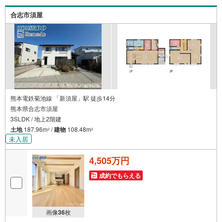
合志市須屋
熊本電鉄菊池線 「新須屋」駅 徒歩14分
熊本県合志市須屋
3SLDK / 地上2階建
土地
187.96m
/
建物
108.48m
2
2
未入居
4,505万円
成約でもらえる
画像
36
枚