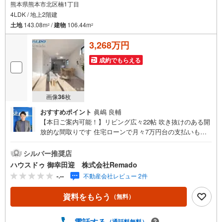
熊本県熊本市北区楠1丁目
4LDK / 地上2階建
土地
143.08m
/
建物
106.44m
2
2
3,268万円
成約でもらえる
画像
36
枚
おすすめポイント
眞嶋 良輔
【本日ご案内可能！】リビング広々22帖 吹き抜けのある開
放的な間取りです 住宅ローンで月々7万円台の支払いも可
能 お気軽にご相談ください！【九州No.1の実績】「どこで
買うか」で、不動産購入の満足度は変わります家探しは、
シルバー推奨店
物件探し以上に「パートナー選び」が重要！熊本エリアを
ハウスドゥ 御幸田迎 株式会社Remado
知り尽くした私たちが、物件探しから資金計画、引き渡し
-.--
不動産会社レビュー 2件
までトータルサポートします 【購入総額の限界へ挑戦】売
主様への価格交渉も弊社の得意分野です！さらにオプショ
資料をもらう
（無料）
ン費用（エアコン、網戸、太陽光等）もお客様に代わり相
見積もりすることで総額300万円以上差が出ることも もっ
と安く買えるのでは？そんな悩みは当社が解決します他社
電話する
（通話料無料）