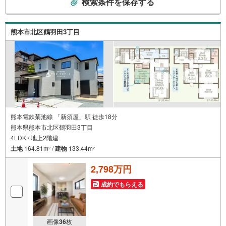
検索条件を保存する
の
検
索
熊本市北区鶴羽田3丁目
条
件
で
通
知
を
受
け
熊本電鉄菊池線 「新須屋」駅 徒歩18分
熊本県熊本市北区鶴羽田3丁目
取
4LDK / 地上2階建
る
土地
164.81m
/
建物
133.44m
・
2
2
条
2,798万円
件
を
成約でもらえる
マ
イ
ペ
画像
36
枚