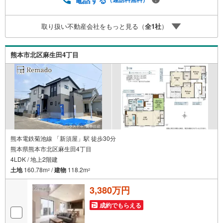
様でお見積もりを取った後でもOK！一度ご相談ください！
【効率的に一気見！内覧ツアー】熊本県全域の気になる物
取り扱い不動産会社をもっと見る（
全
1
社
）
件を全て当社でご内覧いただけます 見学されたい物件を1
日で内覧可能 窓口を一つに絞れるから、手間も時間もかか
りません。全国700店舗以上展開！ハウスドゥだからこその
熊本市北区麻生田4丁目
豊富な物件数・情報量で理想の暮らしを叶えます！
熊本電鉄菊池線 「新須屋」駅 徒歩30分
熊本県熊本市北区麻生田4丁目
4LDK / 地上2階建
土地
160.78m
/
建物
118.2m
2
2
3,380万円
成約でもらえる