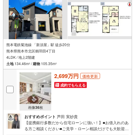
熊本電鉄菊池線 「新須屋」駅 徒歩20分
熊本県熊本市北区鶴羽田4丁目
4LDK / 地上2階建
土地
134.46m
/
建物
105.35m
2
2
2,699万円
価格更新
成約でもらえる
画像
36
枚
おすすめポイント
芦田 実紗貴
【提携銀行多数だから住宅ローンに強い！】■お借入れのあ
る方ご相談ください■ご見学・ローン相談だけでも大歓迎！
■マイホーム・住宅ローンのお悩みを戸建てのプロがサポー