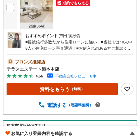
成約でもらえる
画像
36
枚
おすすめポイント
芦田 実紗貴
■提携銀行多数だから住宅ローンに強い！■当社では10人中
8人が住宅ローン審査通過！■お借入れのある方ご相談くだ
さい。■ご見学・ローン相談だけでも大歓迎！【おすすめポ
イント】■西合志南小・西合志南中エリア■須屋駅徒歩約7
ブロンズ推奨店
分。■駐車並列3台可能。■最も高い耐震等級取得。 平日・
テラスエステート熊本本店
土日祝いつでもご案内可能。 『今すぐ見たい』にもできる
4.66
不動産会社レビュー 6件
だけ対応いたします（＾＾） 短時間でのご見学も大歓迎。
お仕事帰りのご見学も可能。ご希望の日時や時間お気軽に
資料をもらう
（無料）
お申し付けください。 ●住宅ローンの相談大歓迎（無料）
『支払いができるか不安…』『頭金が用意できるかわから
ない…』『車の借り入れがある…』↓↓↓↓↓↓↓↓↓↓↓↓ テ
電話する
（通話料無料）
ラスエステートなら… ・頭金ゼロ・ボーナス払い無しO
K！・提携銀行多数だから住宅ローンに強い！・お借入れ
のある方や過去にローン審査がダメだった方もご相談可
熊本市北区楡木2丁目
能。『無理のない支払いでマイホーム購入』をご提案いた
お気に入り登録内容を確認する
します。