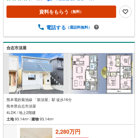
ご見学も可能。ご希望の日時や時間お気軽にお申し付けく
ださい。 ●住宅ローンの相談大歓迎（無料）『支払いがで
資料をもらう
（無料）
きるか不安…』『頭金が用意できるかわからない…』『車
の借り入れがある…』↓↓↓↓↓↓↓↓↓↓↓↓ テラスエステー
トなら… ・頭金ゼロ・ボーナス払い無しOK！・提携銀行
電話する
（通話料無料）
多数だから住宅ローンに強い！
合志市須屋
熊本電鉄菊池線 「新須屋」駅 徒歩16分
熊本県合志市須屋
4LDK / 地上2階建
土地
93.14m
/
建物
93.14m
2
2
2,280万円