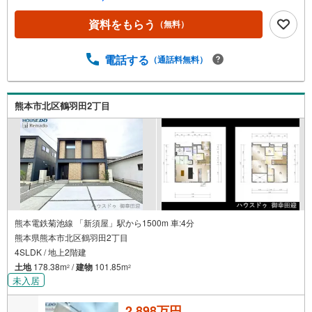
資料をもらう
（無料）
電話する
（通話料無料）
熊本市北区鶴羽田2丁目
熊本電鉄菊池線 「新須屋」駅から1500m 車:4分
熊本県熊本市北区鶴羽田2丁目
4SLDK / 地上2階建
土地
178.38m
/
建物
101.85m
2
2
未入居
2,898万円