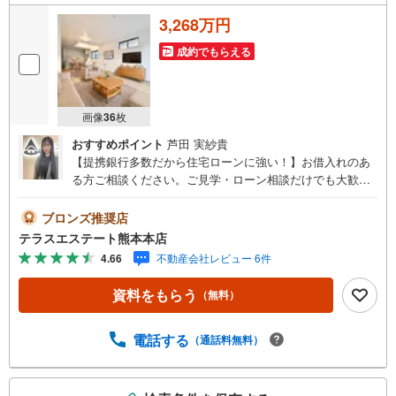
3,268万円
成約でもらえる
画像
36
枚
おすすめポイント
芦田 実紗貴
【提携銀行多数だから住宅ローンに強い！】お借入れのあ
る方ご相談ください。ご見学・ローン相談だけでも大歓
迎！マイホーム・住宅ローンのお悩みを戸建てのプロがサ
ポートします。【オススメポイント。】■楡木小・楠中エリ
ブロンズ推奨店
ア■楡木小まで徒歩約5分。■LDKは広々22帖。■広々5.2帖
テラスエステート熊本本店
の納戸付。【施工会社の魅力。】多様化するニーズやライ
4.66
不動産会社レビュー 6件
フスタイル、エリアの特性に合った、オリジナリティとク
オリティを追求した住まいづくりを実現しています。 機
資料をもらう
（無料）
能と美しさを融合させたデザイン住宅をはじめ、高品質・
ローコスト住宅、さらにはアフターサービスまでと幅広い
サービスやブランド展開を行っています。
電話する
（通話料無料）
こ