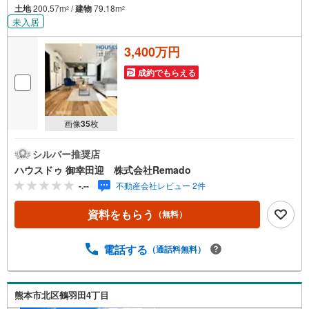
土地
200.57m
/
建物
79.18m
2
2
未入居
3,400万円
成約でもらえる
画像
35
枚
シルバー推奨店
ハウスドゥ 御幸田迎 株式会社Remado
-.--
不動産会社レビュー 2件
資料をもらう
（無料）
電話する
（通話料無料）
熊本市北区鶴羽田4丁目