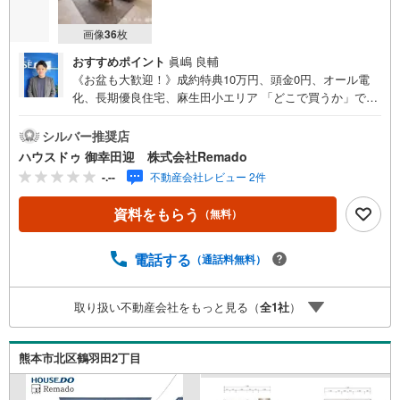
画像
36
枚
おすすめポイント
眞嶋 良輔
《お盆も大歓迎！》成約特典10万円、頭金0円、オール電
化、長期優良住宅、麻生田小エリア 「どこで買うか」で、
不動産購入の満足度は変わります。家探しは、物件探し
以上に 「パートナー選び」が重要です！■ご成約特典10
シルバー推奨店
万円以内の家具家電プレゼント ※当社からの指定はありま
ハウスドゥ 御幸田迎 株式会社Remado
せん■購入総額を抑える3つのご提案（1）価格交渉に自信
-.--
不動産会社レビュー 2件
あり（2）太陽光等のオプション費用も相見積り（3）提携
銀行多数で条件の良い銀行を選べます＼＼キャンペーン実
資料をもらう
（無料）
施中//『購入総額の限界へ挑戦』売主様との価格交渉もお任
せください他社様のお見積り後でもご相談歓迎！■熊本県全
域の内覧ツアー・現地または現地周辺やご希望の場所での
電話する
（通話料無料）
待ち合わせもOK ・他社掲載物件もまとめてご案内・新
築・中古・マンションを窓口ひとつで比較・内覧■九州No.
取り扱い不動産会社をもっと見る（
全
1
社
）
1の実績・ハウスドゥ全国大会2025 九州エリア売買件
数・売上高1位・Google口コミランキング 「熊本県 不動
産売買」1位＼＼お客様の声を参考に失敗しない家探しを //
熊本市北区鶴羽田2丁目