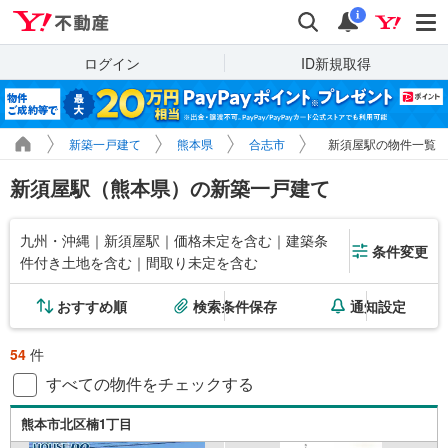
Yahoo!不動産
検索
通知
i
ログイン
ID新規取得
新築一戸建て
熊本県
合志市
新須屋駅の物件一覧
新須屋駅（熊本県）の新築一戸建て
九州・沖縄｜新須屋駅｜価格未定を含む｜建築条
条件変更
件付き土地を含む｜間取り未定を含む
おすすめ順
検索条件保存
通知設定
54
件
すべての物件をチェックする
熊本市北区楠1丁目