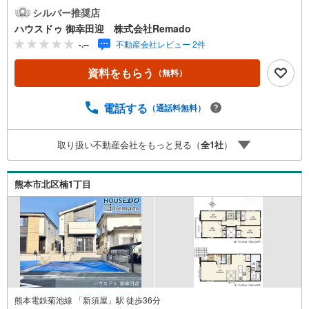
買うか」で、不動産購入の満足度は変わります家探しは、
シルバー推奨店
物件探し以上に「パートナー選び」が重要！熊本エリアを
ハウスドゥ 御幸田迎 株式会社Remado
知り尽くした私たちが、物件探しから資金計画、引き渡し
-.--
不動産会社レビュー 2件
までトータルサポートします 【購入総額の限界へ挑戦】売
主様への価格交渉も弊社の得意分野です！さらにオプショ
資料をもらう
（無料）
ン費用（エアコン、網戸、太陽光等）もお客様に代わり相
見積もりすることで総額300万円以上差が出ることも もっ
と安く買えるのでは？そんな悩みは当社が解決します他社
電話する
（通話料無料）
様でお見積もりを取った後でもOK！一度ご相談ください！
【効率的に一気見！内覧ツアー】熊本県全域の気になる物
取り扱い不動産会社をもっと見る（
全
1
社
）
件を全て当社でご内覧いただけます 見学されたい物件を1
日で内覧可能 窓口を一つに絞れるから、手間も時間もかか
りません。全国700店舗以上展開！ハウスドゥだからこその
熊本市北区楠1丁目
豊富な物件数・情報量で理想の暮らしを叶えます！
熊本電鉄菊池線 「新須屋」駅 徒歩36分