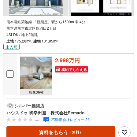
熊本電鉄菊池線 「新須屋」駅から1500m 車:4分
熊本県熊本市北区鶴羽田2丁目
4SLDK / 地上2階建
土地
175.28m
/
建物
101.85m
2
2
未入居
2,998万円
成約でもらえる
画像
36
枚
シルバー推奨店
ハウスドゥ 御幸田迎 株式会社Remado
-.--
不動産会社レビュー 2件
資料をもらう
（無料）