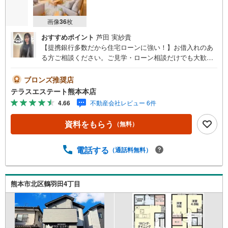
画像
36
枚
おすすめポイント
芦田 実紗貴
【提携銀行多数だから住宅ローンに強い！】お借入れのあ
る方ご相談ください。ご見学・ローン相談だけでも大歓
迎！マイホーム・住宅ローンのお悩みを戸建てのプロがサ
ポートします。【オススメポイント。】■楡木小・楠中エリ
ブロンズ推奨店
ア■楡木小まで徒歩約5分。■LDKは広々23帖。■WIC完備で
テラスエステート熊本本店
収納豊富。【施工会社の魅力。】多様化するニーズやライ
4.66
不動産会社レビュー 6件
フスタイル、エリアの特性に合った、オリジナリティとク
オリティを追求した住まいづくりを実現しています。 機
資料をもらう
（無料）
能と美しさを融合させたデザイン住宅をはじめ、高品質・
ローコスト住宅、さらにはアフターサービスまでと幅広い
サービスやブランド展開を行っています。
電話する
（通話料無料）
熊本市北区鶴羽田4丁目