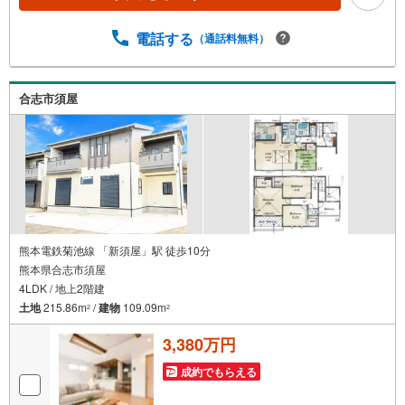
料）『支払いができるか不安…』『頭金が用意できるかわ
からない…』『車の借り入れがある…』↓↓↓↓↓↓↓↓↓↓↓
↓ テラスエステートなら… ・頭金ゼロ・ボーナス払い無し
電話する
（通話料無料）
OK！・提携銀行多数だから住宅ローンに強い！
合志市須屋
熊本電鉄菊池線 「新須屋」駅 徒歩10分
熊本県合志市須屋
4LDK / 地上2階建
土地
215.86m
/
建物
109.09m
2
2
3,380万円
成約でもらえる