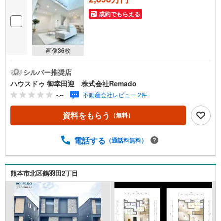
成約でもらえる
画像
36
枚
シルバー推奨店
ハウスドゥ 御幸田迎 株式会社Remado
-.--
不動産会社レビュー 2件
資料をもらう
（無料）
電話する
（通話料無料）
熊本市北区鶴羽田2丁目