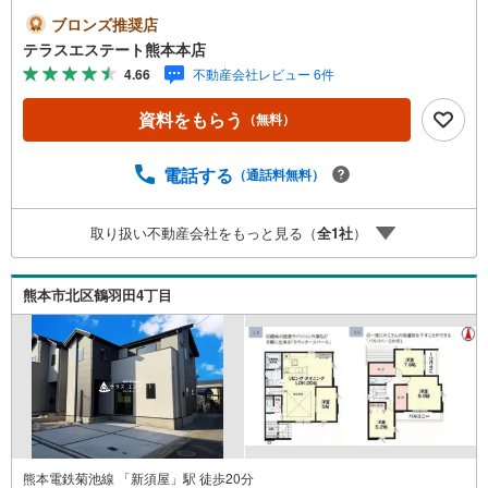
トします【オススメポイント】■北部東小・北部中校区■間
ブロンズ推奨店
仕切り対応可能■WIC2ヵ所付き 平日・土日祝いつでもご案
テラスエステート熊本本店
内可能。 今すぐ見たい！に対応いたします。 短時間でのご
4.66
不動産会社レビュー 6件
見学も大歓迎。 お仕事帰りのご見学も可能。ご希望の日時
や時間お気軽にどうぞ（^^）/ ●住宅ローンの相談大歓迎
資料をもらう
（無料）
（無料）『支払いができるか不安…』『頭金が用意できる
かわからない…』『車の借り入れがある…』↓↓↓↓↓↓↓↓
↓↓↓↓ テラスエステートなら… ・頭金ゼロ・ボーナス払
電話する
（通話料無料）
い無しOK！・提携銀行多数だから住宅ローンに強い！・お
借入れのある方や過去にローン審査がダメだった方もご相
取り扱い不動産会社をもっと見る（
全
1
社
）
談可能。『無理のない支払いでマイホーム購入』をご提案
いたします。
熊本市北区鶴羽田4丁目
熊本電鉄菊池線 「新須屋」駅 徒歩20分