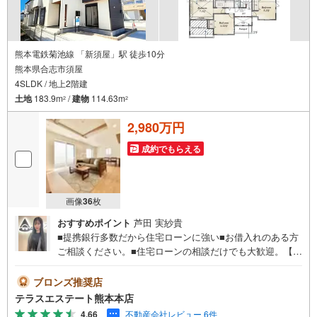
熊本電鉄菊池線 「新須屋」駅 徒歩10分
熊本県合志市須屋
4SLDK / 地上2階建
土地
183.9m
/
建物
114.63m
2
2
2,980万円
成約でもらえる
画像
36
枚
おすすめポイント
芦田 実紗貴
■提携銀行多数だから住宅ローンに強い■お借入れのある方
ご相談ください。■住宅ローンの相談だけでも大歓迎。【お
ススメポイント】■西合志南小・西合志南中校区■須屋駅ま
で徒歩約4分■長期優良住宅■LDK19帖 平日・土日祝いつで
ブロンズ推奨店
もご案内可能。 『今すぐ見たい』にもできるだけ対応いた
テラスエステート熊本本店
します（＾＾） 短時間でのご見学も大歓迎。 お仕事帰りの
4.66
不動産会社レビュー 6件