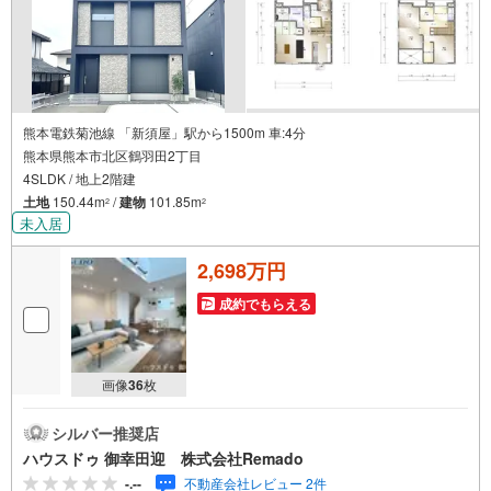
熊本電鉄菊池線 「新須屋」駅から1500m 車:4分
熊本県熊本市北区鶴羽田2丁目
4SLDK / 地上2階建
土地
150.44m
/
建物
101.85m
2
2
未入居
2,698万円
成約でもらえる
画像
36
枚
シルバー推奨店
ハウスドゥ 御幸田迎 株式会社Remado
-.--
不動産会社レビュー 2件