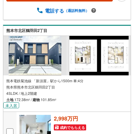
電話する
（通話料無料）
熊本市北区鶴羽田2丁目
熊本電鉄菊池線 「新須屋」駅から1500m 車:4分
熊本県熊本市北区鶴羽田2丁目
4SLDK / 地上2階建
土地
172.38m
/
建物
101.85m
2
2
未入居
2,998万円
成約でもらえる