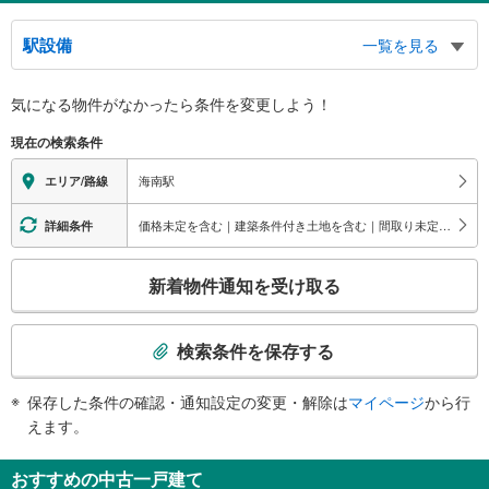
駅設備
一覧を見る
バリアフリー状況
気になる物件がなかったら
条件を変更しよう！
※段差なしでの移動経路
（○：有り △：要駅員設備 ×：無し）
現在の検索条件
地上⇔改札⇔ホーム：○
エレベータ
海南駅
エリア/路線
・各ホーム⇔改札
エスカレータ
価格未定を含む｜建築条件付き土地を含む｜間取り未定を含む｜浴室乾燥機あり
詳細条件
・各ホーム⇔改札
こ
トイレ
新着物件通知を受け取る
の
《多機能トイレ》
検
・改札内
索
《車椅子対応》《ベビーベッド》
検索条件を保存する
・改札外
条
その他
件
保存した条件の確認・通知設定の変更・解除は
マイページ
から行
で
・ＡＥＤ
えます。
通
知
おすすめの中古一戸建て
を