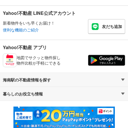
Yahoo!不動産 LINE公式アカウント
新着物件をいち早くお届け！
友だち追加
便利な機能のご紹介
Yahoo!不動産 アプリ
地図でサクッと物件探し
物件比較が手軽にできる
海南駅の不動産情報を探す
暮らしのお役立ち情報
不動産・住宅
賃貸住宅
マンションカタログ
教えて！住まいの先生
新築マンション
中古マンション
新築一戸建て
中古一戸建て