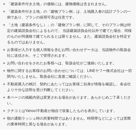
「建築条件付き土地」の価格には、建物価格は含まれません。
「建築条件付き土地」の「建物プラン例」は、土地購入者の設計プランの一
例であり、プランの採用可否は任意です。
「土地（建築条件なし）」の「建物プラン例」に関して、そのプラン例は特
定の建築請負会社によるもので、 当該建築請負会社以外で建てた場合、同様
のものが同価格で建てられるとは限りません。また、建築請負会社を特定す
るものではありません。
お客様が入力する個人情報を含むお問い合わせデータは、当該物件の取扱会
社に送信され、そこで管理されます。
お問い合わせをされたお客様へは、取扱会社がご連絡いたします。
物件に関するお客様のお問い合わせについては、LINEヤフー株式会社は一切
関与いたしません。取扱会社に直接ご確認ください。
不動産購入の検討、契約にあたってはお客様ご自身が情報を確認し、各会社
より十分な説明を受け判断してください。
本ページの掲載内容は変更される場合があります。あらかじめご了承くださ
い。
クチコミはYahoo!不動産が独自で収集したものを表示しています。
朝の通勤ラッシュ時の所要時間ではありません。時間帯などによっては実際
の乗車時間と異なる場合があります。