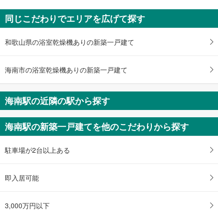
海南市鳥居
同じこだわりでエリアを広げて探す
865.2万円
未定
建物面積 -
和歌山県の浴室乾燥機ありの新築一戸建て
紀勢本線（JR西日本） 「海南」駅 徒歩9分
海南市の浴室乾燥機ありの新築一戸建て
海南駅の近隣の駅から探す
海南駅の新築一戸建てを他のこだわりから探す
駐車場が2台以上ある
即入居可能
3,000万円以下