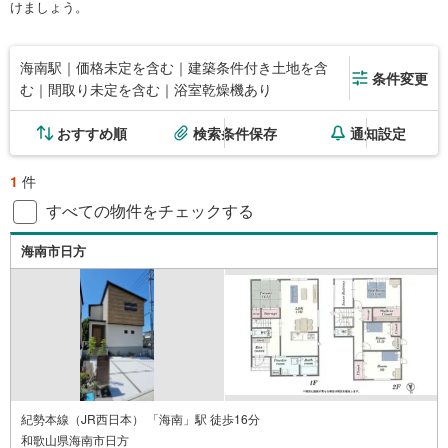
けましょう。
海南駅｜価格未定を含む｜建築条件付き土地を含
条件変更
む｜間取り未定を含む｜浴室乾燥機あり
おすすめ順
検索条件保存
通知設定
1
件
すべての物件をチェックする
海南市日方
紀勢本線（JR西日本） 「海南」駅 徒歩16分
和歌山県海南市日方