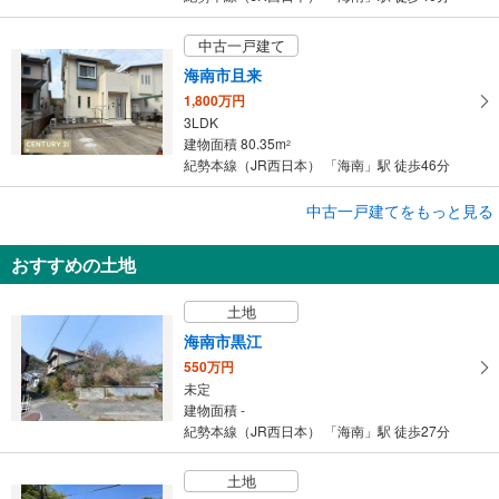
中古一戸建て
海南市且来
1,800万円
3LDK
建物面積 80.35m
2
紀勢本線（JR西日本） 「海南」駅 徒歩46分
中古一戸建てをもっと見る
中古一戸建て
和歌山市内原
おすすめの土地
3,190万円
4SLDK
土地
建物面積 213.02m
2
紀勢本線（JR西日本） 「海南」駅 徒歩49分
海南市黒江
550万円
未定
建物面積 -
紀勢本線（JR西日本） 「海南」駅 徒歩27分
土地