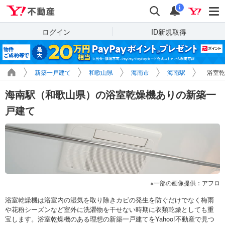
Yahoo!不動産
検索
通知
i
ログイン
ID新規取得
新築一戸建て
和歌山県
海南市
海南駅
浴室乾
海南駅（和歌山県）の浴室乾燥機ありの新築一
戸建て
一部の画像提供：アフロ
浴室乾燥機は浴室内の湿気を取り除きカビの発生を防ぐだけでなく梅雨
や花粉シーズンなど室外に洗濯物を干せない時期に衣類乾燥としても重
宝します。浴室乾燥機のある理想の新築一戸建てをYahoo!不動産で見つ