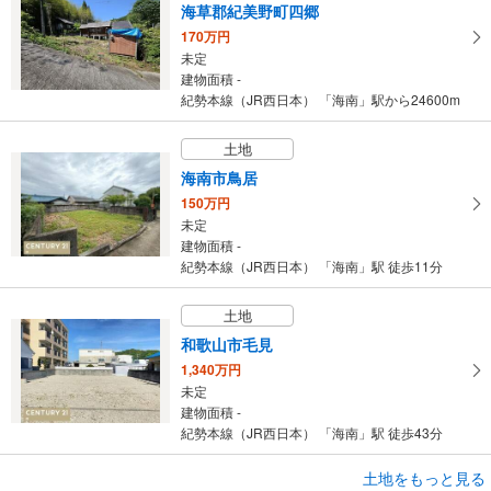
海草郡紀美野町四郷
170万円
未定
建物面積 -
紀勢本線（JR西日本） 「海南」駅から24600m
土地
海南市鳥居
150万円
未定
建物面積 -
紀勢本線（JR西日本） 「海南」駅 徒歩11分
土地
和歌山市毛見
1,340万円
未定
建物面積 -
紀勢本線（JR西日本） 「海南」駅 徒歩43分
土地をもっと見る
土地