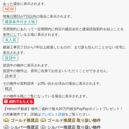
あった場合に表示されます。
NEW
情報公開日が7日以内の場合に表示されます。
建築条件付き土地
売買契約にあたって一定期間内に特定の建設会社と建築請負契約を結ぶことを
条件にしている土地に表示されます。
未入居
建築工事完了日から1年以上経過したものの、まだ誰も住んだことがない住宅に
表示されます。
賃貸中
賃貸中の物件に表示されます。
賃貸中の物件は、原則ご自身でお住まいいただくことができません。
請求済
その物件が資料請求・お問い合わせ済みの場合に表示されます。
既読
その物件を既にご覧になっている場合に表示されます。
成約でもらえる
【Yahoo!不動産】物件ご成約で最大20万円相当PayPayポイントプレゼント！
の対象物件です。詳細は
プレゼント詳細
をご覧ください。
ゴールド推奨店
ゴールド推奨店 取り扱い物件
シルバー推奨店
シルバー推奨店 取り扱い物件