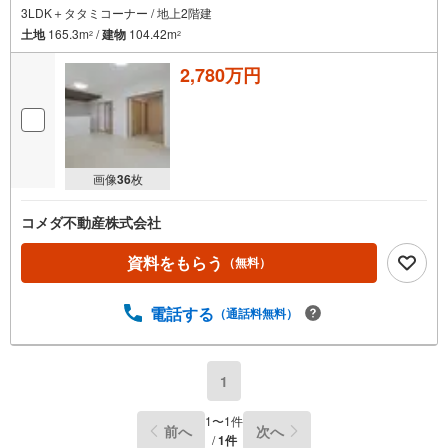
3LDK＋タタミコーナー / 地上2階建
土地
165.3m
/
建物
104.42m
2
2
2,780万円
画像
36
枚
コメダ不動産株式会社
資料をもらう
（無料）
電話する
（通話料無料）
1
1
〜
1
件
前へ
次へ
/
1
件