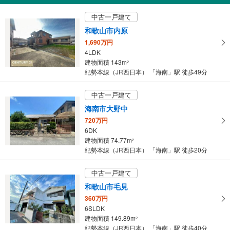
受
中古一戸建て
け
和歌山市内原
取
1,690万円
る
4LDK
・
建物面積 143m
2
条
紀勢本線（JR西日本） 「海南」駅 徒歩49分
件
を
中古一戸建て
マ
海南市大野中
イ
720万円
ペ
6DK
ー
建物面積 74.77m
2
ジ
紀勢本線（JR西日本） 「海南」駅 徒歩20分
に
保
中古一戸建て
存
和歌山市毛見
す
360万円
る
6SLDK
建物面積 149.89m
2
紀勢本線（JR西日本） 「海南」駅 徒歩40分