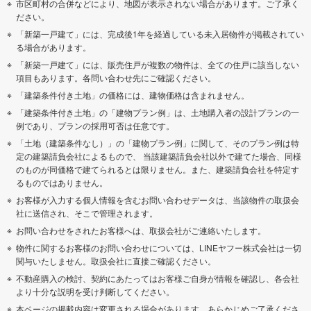
市区町村の合併などにより、地図が表示されない場合があります。ご了承く
ださい。
「新築一戸建て」には、完成後1年を経過している未入居物件が掲載されてい
る場合があります。
「新築一戸建て」には、販売住戸が複数の物件は、全ての住戸に該当しない
項目もあります。各問い合わせ先にご確認ください。
「建築条件付き土地」の価格には、建物価格は含まれません。
「建築条件付き土地」の「建物プラン例」は、土地購入者の設計プランの一
例であり、プランの採用可否は任意です。
「土地（建築条件なし）」の「建物プラン例」に関して、そのプラン例は特
定の建築請負会社によるもので、 当該建築請負会社以外で建てた場合、同様
のものが同価格で建てられるとは限りません。また、建築請負会社を特定す
るものではありません。
お客様が入力する個人情報を含むお問い合わせデータは、当該物件の取扱会
社に送信され、そこで管理されます。
お問い合わせをされたお客様へは、取扱会社がご連絡いたします。
物件に関するお客様のお問い合わせについては、LINEヤフー株式会社は一切
関与いたしません。取扱会社に直接ご確認ください。
不動産購入の検討、契約にあたってはお客様ご自身が情報を確認し、各会社
より十分な説明を受け判断してください。
本ページの掲載内容は変更される場合があります。あらかじめご了承くださ