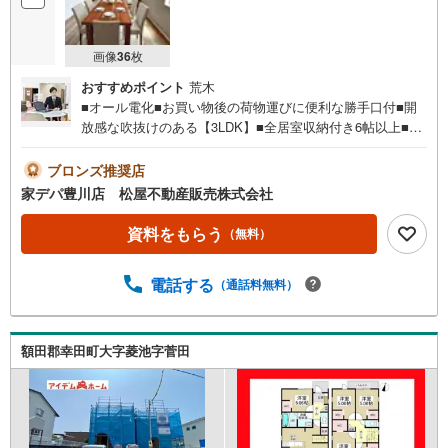
画像
36
枚
おすすめポイント
荒木
■オール電化■お買い物後の荷物運びに便利な勝手口付■開
放感な吹抜けのある【3LDK】■全居室収納付き6帖以上■長
期優良住宅■制震ダンパー標準装備■おすすめポイント ・
家事時間短縮にお役立ちの食器洗浄乾燥機付き ・省エネ
ブロンズ推奨店
給湯器やEV車屋外充電器など便利な設備充実●家デパ 松
家デパ豊川店 松屋不動産販売株式会社
屋不動産販売 のつよみ●・豊橋市・豊川市・知立市・浜松
市の4店舗営業中！三河エリア・遠州エリアの物件ならおま
資料をもらう
（無料）
かせください。新築戸建、中古戸建、中古マンション、土
地をお客様のご希望に合わせてご提案いたします！・中古
電話する
（通話料無料）
物件のリフォーム実績多数！中古物件をご購入の際、約7
0％という多くの方々がリフォームを行っています。新築購
入より低コストで、新築同様の快適なお住まいを実現でき
ます。・キッズスペース用意しております。ぜひご家族そ
額田郡幸田町大字菱池字菅田
ろってご来場ください。・営業時間 午前9時00分～午後6時
30分 （定休日:水曜日）この時間帯はお電話でのお問い合
わせがスムーズにご案内できます。右下の電話ボタンをタ
ッチ！もしくはお気軽にお電話ください。