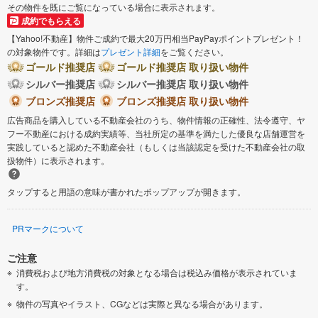
その物件を既にご覧になっている場合に表示されます。
成約でもらえる
【Yahoo!不動産】物件ご成約で最大20万円相当PayPayポイントプレゼント！
の対象物件です。詳細は
プレゼント詳細
をご覧ください。
ゴールド推奨店
ゴールド推奨店 取り扱い物件
シルバー推奨店
シルバー推奨店 取り扱い物件
ブロンズ推奨店
ブロンズ推奨店 取り扱い物件
広告商品を購入している不動産会社のうち、物件情報の正確性、法令遵守、ヤ
フー不動産における成約実績等、当社所定の基準を満たした優良な店舗運営を
実践していると認めた不動産会社（もしくは当該認定を受けた不動産会社の取
扱物件）に表示されます。
タップすると用語の意味が書かれたポップアップが開きます。
PRマークについて
ご注意
消費税および地方消費税の対象となる場合は税込み価格が表示されていま
す。
物件の写真やイラスト、CGなどは実際と異なる場合があります。