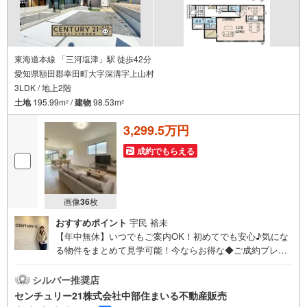
東海道本線 「三河塩津」駅 徒歩42分
愛知県額田郡幸田町大字深溝字上山村
3LDK / 地上2階
土地
195.99m
/
建物
98.53m
2
2
3,299.5万円
成約でもらえる
画像
36
枚
おすすめポイント
宇民 裕未
【年中無休】いつでもご案内OK！初めてでも安心♪気にな
る物件をまとめて見学可能！今ならお得な◆ご成約プレゼ
ント◆実施中！（2026年9月末までご契約の方）■中部住ま
いる不動産販売の強み西三河エリア・知多エリアを中心に
シルバー推奨店
営業しています！地域密着で多数の物件を取り扱っており
センチュリー21株式会社中部住まいる不動産販売
ますので条件に合う物件をまとめてご案内できます。セン