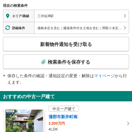
（○：有り △：要駅員設備 ×：無し）
現在の検索条件
地上⇔改札⇔ホーム：×
三河塩津駅
エリア/路線
価格未定を含む｜建築条件付き土地を含む｜間取り未定を含む｜バリアフリー住宅
詳細条件
こ
新着物件通知を受け取る
の
検
索
検索条件を保存する
条
件
保存した条件の確認・通知設定の変更・解除は
マイページ
から行
で
えます。
通
知
おすすめの中古一戸建て
を
受
中古一戸建て
け
蒲郡市新井町南
取
2,200万円
る
4LDK
・