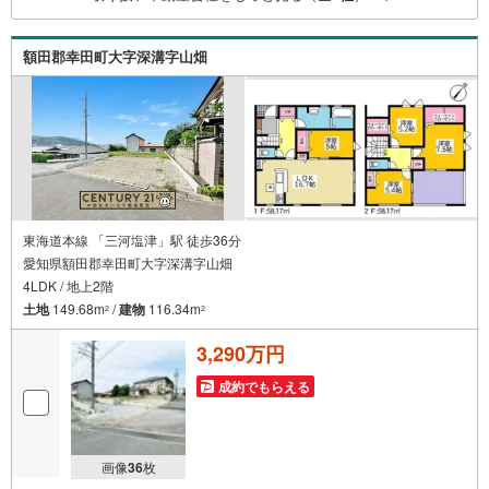
付 9:00～20:00（年中無休）年中無休につき土日はもちろ
ん平日夜やお仕事終わりのご内覧、女性営業スタッフによ
額田郡幸田町大字深溝字山畑
るご案内も可能です！
東海道本線 「三河塩津」駅 徒歩36分
愛知県額田郡幸田町大字深溝字山畑
4LDK / 地上2階
土地
149.68m
/
建物
116.34m
2
2
3,290万円
成約でもらえる
画像
36
枚