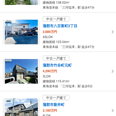
建物面積 138.02m
2
条
東海道本線 「三河塩津」駅 徒歩47分
件
を
中古一戸建て
マ
蒲郡市八百富町2丁目
イ
2,680万円
ペ
4SLDK
ー
建物面積 123.04m
2
ジ
東海道本線 「三河塩津」駅 徒歩47分
に
保
中古一戸建て
存
蒲郡市竹谷町元町
す
4,290万円
る
3LDK
建物面積 115.41m
2
東海道本線 「三河塩津」駅 徒歩5分
中古一戸建て
蒲郡市新井町
2,180万円
6LDK