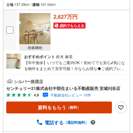
土地
137.39m
/
建物
101.04m
2
2
2,627万円
成約でもらえる
画像
36
枚
おすすめポイント
鈴木 麻里
【年中無休】いつでもご案内OK！初めてでも安心♪気にな
る物件をまとめて見学可能！今ならお得な◆ご成約プレゼ
ント◆実施中！（2026年9月末までご契約の方）■中部住ま
いる不動産販売の強み西三河エリア・知多エリアを中心に
シルバー推奨店
営業しています！地域密着で多数の物件を取り扱っており
センチュリー21株式会社中部住まいる不動産販売 安城刈谷店
ますので条件に合う物件をまとめてご案内できます。セン
4.9
不動産会社レビュー 10件
チュリー21加盟店独自のネットワークにより、当社のみで
の取扱物件もございます。また、当社ではお家の売却やリ
資料をもらう
（無料）
フォームなどもご相談可能です！「今の家はいくらで売れ
るんだろう？」「リモートワーク用にこんな設備が欲し
い」など、物件のご紹介以外でも気になることがあればお
電話する
（通話料無料）
気軽にご連絡下さい♪当店は広いキッズスペースもありご