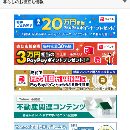
暮らしのお役立ち情報
不動産・住宅
賃貸住宅
マンションカタログ
教えて！住まいの先生
新築マンション
中古マンション
新築一戸建て
中古一戸建て
注文住宅
土地
売却査定