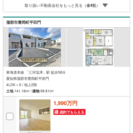
家族皆様でお越しいただける大型店舗です（大型駐車場完
取り扱い不動産会社をもっと見る（
全
4
社
）
備）。【現地ご案内 随時受け付けています！】お電話受
付 9:00～20:00（年中無休）年中無休につき土日はもちろ
ん平日夜やお仕事終わりのご内覧、女性営業スタッフによ
蒲郡市豊岡町平田門
るご案内も可能です！
東海道本線 「三河塩津」駅 徒歩58分
愛知県蒲郡市豊岡町平田門
4LDK＋S / 地上2階
土地
141.18m
/
建物
98.81m
2
2
1,990万円
成約でもらえる