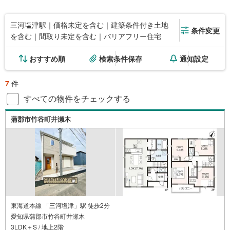
三河塩津駅｜価格未定を含む｜建築条件付き土地
条件変更
を含む｜間取り未定を含む｜バリアフリー住宅
おすすめ順
検索条件保存
通知設定
7
件
すべての物件をチェックする
蒲郡市竹谷町井瀬木
東海道本線 「三河塩津」駅 徒歩2分
愛知県蒲郡市竹谷町井瀬木
3LDK＋S / 地上2階