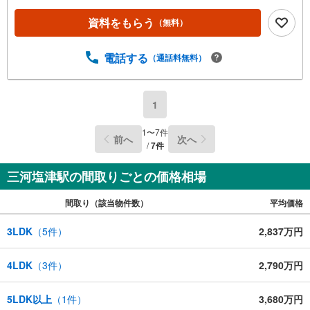
とスムーズに見学のご案内ができます。＜自己資金0円でも
大丈夫！＞*水曜日も営業しております！*今から見たい！
資料をもらう
（無料）
聞きたい！にスピード対応！*自己資金なしでも購入出来ま
す！*自営業の方・買い替えの方など資金計画でご不安な方
もおまかせください！■ご来店のメリット・ネット掲載以外
電話する
（通話料無料）
の発売予定物件の情報の提供・現に売り出し中物件の商談
などの販売状況や工事進捗状況の提供・豊富な物件情報の
中からお客様のご要望に合わせて物件をご紹介～*アイデム
1
ホームではお客様第一での営業を心掛けております*～是非
お気軽にお問い合わせくださいませ！
1
〜
7
件
前へ
次へ
/
7
件
三河塩津駅の間取りごとの価格相場
間取り（該当物件数）
平均価格
3LDK
（
5
件）
2,837万円
4LDK
（
3
件）
2,790万円
5LDK以上
（
1
件）
3,680万円