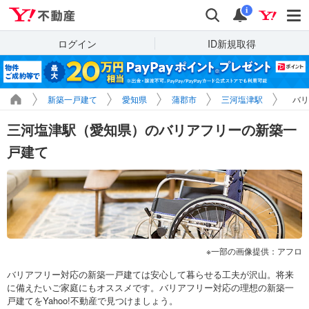
Yahoo!不動産
検索
通知
i
ログイン
ID新規取得
新築一戸建て
愛知県
蒲郡市
三河塩津駅
バリ
三河塩津駅（愛知県）のバリアフリーの新築一
戸建て
一部の画像提供：アフロ
バリアフリー対応の新築一戸建ては安心して暮らせる工夫が沢山。将来
に備えたいご家庭にもオススメです。バリアフリー対応の理想の新築一
戸建てをYahoo!不動産で見つけましょう。