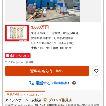
3,680万円
東海道本線 「三河塩津」駅 徒歩84分
愛知県額田郡幸田町大字菱池字菅田
5LDK / 2026年10月（築1年未満）
土地
146.37m
/
建物
106.01m
2
2
成約でもらえる
アイデムホーム 安城店
資料をもらう
（無料）
電話する
（通話料無料）
不動産会社おすすめポイント
アイデムホーム 安城店
ブロンズ推奨店
☆来店プレゼント有☆【5LDK】幸田駅徒歩9分！長期優良住宅☆全体居室