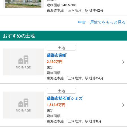
建物面積 146.57m
2
東海道本線 「三河塩津」駅 徒歩42分
中古一戸建てをもっと見る
中古一戸建て
蒲郡市水竹町西小深田
おすすめの土地
2,385万円
3LDK
土地
建物面積 94.39m
2
東海道本線 「三河塩津」駅 徒歩53分
蒲郡市栄町
2,480万円
未定
建物面積 -
東海道本線 「三河塩津」駅 徒歩24分
土地
蒲郡市拾石町シミズ
1,518.6万円
未定
建物面積 -
東海道本線 「三河塩津」駅 徒歩8分