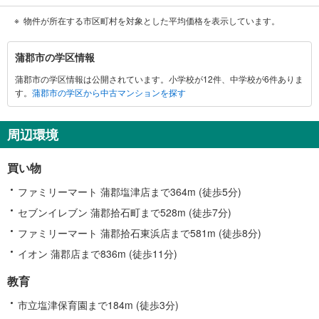
物件が所在する市区町村を対象とした平均価格を表示しています。
蒲
蒲郡市の学区情報
郡
蒲郡市の学区情報は公開されています。小学校が12件、中学校が6件ありま
市
す。
蒲郡市の学区から中古マンションを探す
に
関
す
周辺環境
る
情
買い物
報
ファミリーマート 蒲郡塩津店まで364m (徒歩5分)
セブンイレブン 蒲郡拾石町まで528m (徒歩7分)
ファミリーマート 蒲郡拾石東浜店まで581m (徒歩8分)
イオン 蒲郡店まで836m (徒歩11分)
教育
市立塩津保育園まで184m (徒歩3分)