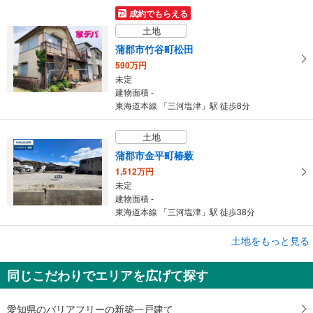
成約でもらえる
土地
蒲郡市竹谷町松田
590万円
未定
建物面積 -
東海道本線 「三河塩津」駅 徒歩8分
土地
蒲郡市金平町椿薮
1,512万円
未定
建物面積 -
東海道本線 「三河塩津」駅 徒歩38分
土地をもっと見る
土地
蒲郡市神明町
同じこだわりでエリアを広げて探す
1,722.2万円
未定
建物面積 -
愛知県のバリアフリーの新築一戸建て