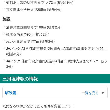
蒲郡あけぼの幼稚園まで1,472m (徒歩19分)
市立塩津小学校まで285m (徒歩4分)
施設
油井児童遊園地まで108m (徒歩2分)
鈴木薬局まで95m (徒歩2分)
れいわ薬局まで177m (徒歩3分)
JAバンク ATM 蒲郡市農業協同組合(JA蒲郡市)塩津支店まで195m
(徒歩3分)
JAバンク 蒲郡市農業協同組合(JA蒲郡市)塩津支店まで197m (徒歩
3分)
三河塩津駅の情報
駅設備
一覧を見る
バリアフリー状況
気になる物件がなかったら
条件を変更しよう！
※段差なしでの移動経路