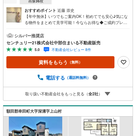
画像
36
枚
おすすめポイント
近藤 崇史
【年中無休】いつでもご案内OK！初めてでも安心♪気にな
る物件をまとめて見学可能！今ならお得な◆ご成約プレゼ
ント◆実施中！（2026年9月末までご契約の方）■中部住ま
いる不動産販売の強み西三河エリア・知多エリアを中心に
シルバー推奨店
営業しています！地域密着で多数の物件を取り扱っており
センチュリー21株式会社中部住まいる不動産販売
ますので条件に合う物件をまとめてご案内できます。セン
5.0
不動産会社レビュー 8件
チュリー21加盟店独自のネットワークにより、当社のみで
の取扱物件もございます。また、当社ではお家の売却やリ
資料をもらう
（無料）
フォームなどもご相談可能です！「今の家はいくらで売れ
るんだろう？」「リモートワーク用にこんな設備が欲し
い」など、物件のご紹介以外でも気になることがあればお
電話する
（通話料無料）
気軽にご連絡下さい♪当店は広いキッズスペースもありご
家族皆様でお越しいただける大型店舗です（大型駐車場完
取り扱い不動産会社をもっと見る（
全
2
社
）
備）。【現地ご案内 随時受け付けています！】お電話受
付 9:00～20:00（年中無休）年中無休につき土日はもちろ
ん平日夜やお仕事終わりのご内覧、女性営業スタッフによ
額田郡幸田町大字深溝字上山村
るご案内も可能です！