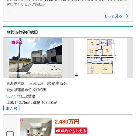
WIC付！リビング階段♪
■JR東海道本線「幸田」駅徒歩9分！
もっと見る
通勤通学便利です♪
■長期優良住宅！
■WIC完備でお部屋スッキリ！
蒲郡市竹谷町錦田
■駐車2台可能！
■住宅性能評価書取得で安心な住まい☆
《本日見学OK！》
営業時間内（9:00～19:00）は、下記電話フォームよりお電話をして頂ける
とスムーズに見学のご案内ができます。
＜自己資金0円でも大丈夫！＞
*水曜日も営業しております！
*今から見たい！聞きたい！にスピード対応！
東海道本線 「三河塩津」駅 徒歩12分
*自己資金なしでも購入出来ます！
愛知県蒲郡市竹谷町錦田
*自営業の方・買い替えの方など資金計画でご不安な方もおまかせくださ
3LDK / 地上2階建
い！
土地
142.75m
/
建物
103.28m
2
2
■ご来店のメリット
未入居
・ネット掲載以外の発売予定物件の情報の提供
・現に売り出し中物件の商談などの販売状況や工事進捗状況の提供
2,480万円
・豊富な物件情報の中からお客様のご要望に合わせて物件をご紹介
～*アイデムホームではお客様第一での営業を心掛けております*～
成約でもらえる
是非お気軽にお問い合わせくださいませ！