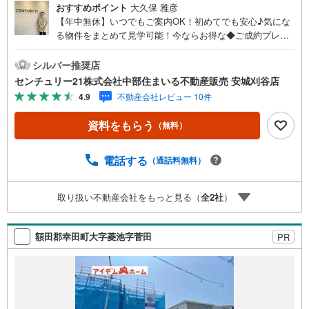
おすすめポイント
大久保 雅彦
【年中無休】いつでもご案内OK！初めてでも安心♪気にな
る物件をまとめて見学可能！今ならお得な◆ご成約プレゼ
ント◆実施中！（2026年9月末までご契約の方）■中部住ま
いる不動産販売の強み西三河エリア・知多エリアを中心に
シルバー推奨店
営業しています！地域密着で多数の物件を取り扱っており
センチュリー21株式会社中部住まいる不動産販売 安城刈谷店
ますので条件に合う物件をまとめてご案内できます。セン
4.9
不動産会社レビュー 10件
チュリー21加盟店独自のネットワークにより、当社のみで
の取扱物件もございます。また、当社ではお家の売却やリ
資料をもらう
（無料）
フォームなどもご相談可能です！「今の家はいくらで売れ
るんだろう？」「リモートワーク用にこんな設備が欲し
い」など、物件のご紹介以外でも気になることがあればお
電話する
（通話料無料）
気軽にご連絡下さい♪当店は広いキッズスペースもありご
家族皆様でお越しいただける大型店舗です（大型駐車場完
取り扱い不動産会社をもっと見る（
全
2
社
）
備）。【現地ご案内 随時受け付けています！】お電話受
付 9:00～20:00（年中無休）年中無休につき土日はもちろ
ん平日夜やお仕事終わりのご内覧、女性営業スタッフによ
額田郡幸田町大字菱池字菅田
PR
るご案内も可能です！