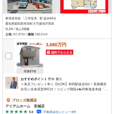
東海道本線 「三河塩津」駅 徒歩84分
愛知県額田郡幸田町大字菱池字菅田
5LDK / 地上2階建
土地
151.07m
/
建物
106.01m
2
2
3,680万円
成約でもらえる
画像
21
枚
おすすめポイント
野本 勝久
☆来店プレゼント有☆【5LDK】幸田駅徒歩9分！長期優良
住宅☆全体居室WIC付！リビング階段♪■JR東海道本線「幸
田」駅徒歩9分！ 通勤通学便利です♪■長期優良住宅！■W
IC完備でお部屋スッキリ！■駐車2台可能！■住宅性能評価
ブロンズ推奨店
書取得で安心な住まい☆《本日見学OK！》営業時間内（9:
アイデムホーム 安城店
00～19:00）は、下記電話フォームよりお電話をして頂ける
5.0
不動産会社レビュー 8件