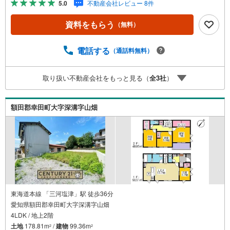
5.0
不動産会社レビュー 8件
チュリー21加盟店独自のネットワークにより、当社のみで
の取扱物件もございます。また、当社ではお家の売却やリ
資料をもらう
（無料）
フォームなどもご相談可能です！「今の家はいくらで売れ
るんだろう？」「リモートワーク用にこんな設備が欲し
い」など、物件のご紹介以外でも気になることがあればお
電話する
（通話料無料）
気軽にご連絡下さい♪当店は広いキッズスペースもありご
家族皆様でお越しいただける大型店舗です（大型駐車場完
取り扱い不動産会社をもっと見る（
全
3
社
）
備）。【現地ご案内 随時受け付けています！】お電話受
付 9:00～20:00（年中無休）年中無休につき土日はもちろ
ん平日夜やお仕事終わりのご内覧、女性営業スタッフによ
額田郡幸田町大字深溝字山畑
るご案内も可能です！
東海道本線 「三河塩津」駅 徒歩36分
愛知県額田郡幸田町大字深溝字山畑
4LDK / 地上2階
土地
178.81m
/
建物
99.36m
2
2