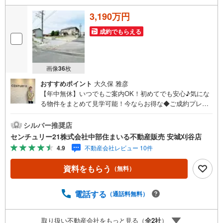
3,190万円
成約でもらえる
画像
36
枚
おすすめポイント
大久保 雅彦
【年中無休】いつでもご案内OK！初めてでも安心♪気にな
る物件をまとめて見学可能！今ならお得な◆ご成約プレゼ
ント◆実施中！（2026年9月末までご契約の方）■中部住ま
いる不動産販売の強み西三河エリア・知多エリアを中心に
シルバー推奨店
営業しています！地域密着で多数の物件を取り扱っており
センチュリー21株式会社中部住まいる不動産販売 安城刈谷店
ますので条件に合う物件をまとめてご案内できます。セン
4.9
不動産会社レビュー 10件
チュリー21加盟店独自のネットワークにより、当社のみで
の取扱物件もございます。また、当社ではお家の売却やリ
資料をもらう
（無料）
フォームなどもご相談可能です！「今の家はいくらで売れ
るんだろう？」「リモートワーク用にこんな設備が欲し
い」など、物件のご紹介以外でも気になることがあればお
電話する
（通話料無料）
気軽にご連絡下さい♪当店は広いキッズスペースもありご
家族皆様でお越しいただける大型店舗です（大型駐車場完
取り扱い不動産会社をもっと見る（
全
2
社
）
備）。【現地ご案内 随時受け付けています！】お電話受